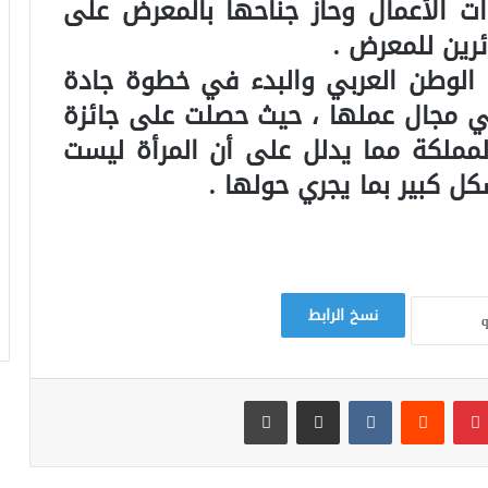
ت الأعمال وحاز جناحها بالمعرض على
ئرين للمعرض .
لوطن العربي والبدء في خطوة جادة
في مجال عملها ، حيث حصلت على جائزة
المملكة مما يدلل على أن المرأة ليست
كل كبير بما يجري حولها .
نسخ الرابط
بينتيريست
مشاركة عبر البريد
طباعة
الأستاذ. سعيد بن عبدالله الجمعان الغانمي
الغامدي. أديب ومؤرخ وشاعر . وهذه