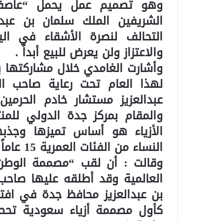
وهو تصميم عمل يحمل “عاصفة 
الشريفين الملك سلمان بن عبد 
التحالف لنصرة الأشقاء في الي
والاعتزاز ولن يعرض للبيع أبداً .
وأشارت الغامدي خلال مشاركتها ب
لهذا العام تحت رعاية صاحب ال
عبدالعزيز مستشار خادم الحرمي
والمقام بمركز جدة الدولي للمنت
الأزياء هو أساس تميزها وجذبه
النساء من الفئات العمرية 15 عاماً وحتى 40 عاماً وأكثر .
وقالت : أن لقب “مصممة الوطن” 
العالمية وقد أطلقه عليها صاحب
كأول مصممة أزياء سعودية تحص