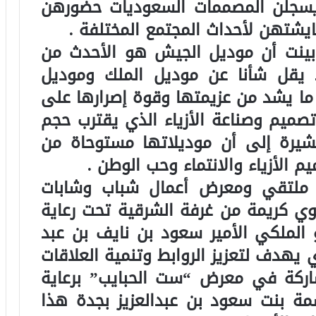
يسجلن المصممات السعوديات حضورهن
يشتهن لأحداث المجتمع المختلفة .
بينت أن موديل الجيش هو الأحدث من
 يقل شأنا عن موديل الملك وموديل
ما يشد من عزيمتها وقوة إصرارها على
صميم وصناعة الأزياء الذي يقترب حجم
15 مليار ريال مشيرة إلى أن موديلاتها مستوحاة من
م الأزياء والانتماء وحب الوطن .
ملتقي ومعرض أعمال شباب وشابات
لشرقية عام 2015م بدعوي كريمة من غرفة الشرقية تحت رعاية
لملكي الأمير سعود بن نايف بن عبد
ي يهدف لتعزيز الروابط وتنمية العلاقات
شاركة في معرض “ست الحبايب” برعاية
مة بنت سعود بن عبدالعزيز بجدة هذا