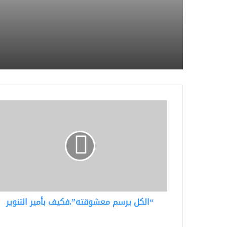
في افتتاح سوق رغدا
الاثنين الموافق 20 / 2/ 1448هـ .
“الكل
يرسم
معشوقته”.فكيف
بأمير
التنوير
“الكل يرسم معشوقته”.فكيف بأمير التنوير