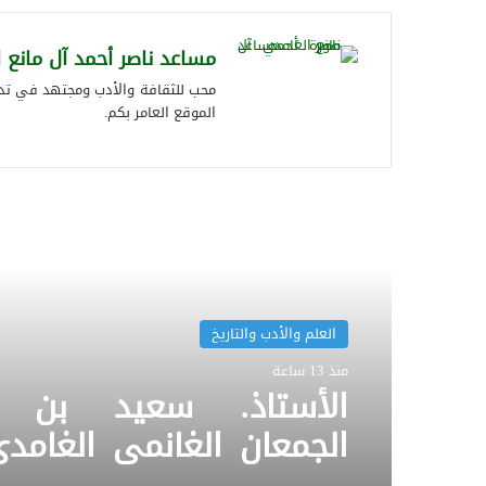
مساعد ناصر أحمد آل مانع 
محب للثقافة والأدب ومجتهد في تدوي
الموقع العامر بكم.
أقرأ التالي
العلم والأدب والتاريخ
منذ 13 ساعة
الأستاذ. سعيد بن عب
الجمعان الغانمي الغامدي
ومؤرخ وشاعر . وهذه م