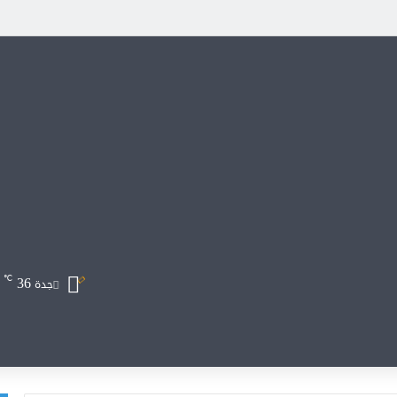
36
℃
جدة