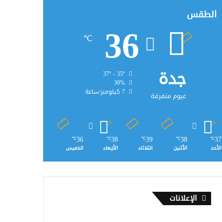
الطقس
36
℃
جدة
37º - 35º
30%
7 كيلومتر/ساعة
غيوم متفرقة
36
38
39
38
37
℃
℃
℃
℃
℃
الأحد
الأثنين
الثلاثاء
الأربعاء
الخميس
الإعلانات