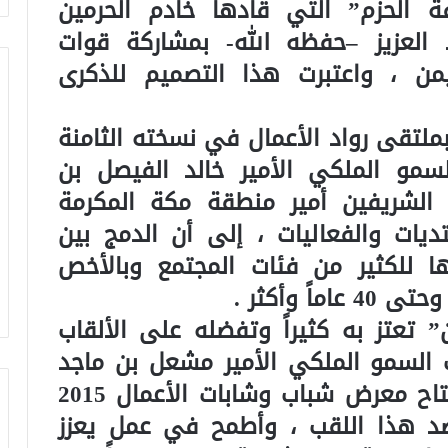
الحزم” التي قادها خادم الحرمين
العزيز –حفظه الله- بمشاركة قوات
من ، واعتبرت هذا التصميم للذكرى
ملتقى رواد الأعمال في نسخته الثامنة
سمو الملكي الأمير خالد الفيصل بن
ن الشريفين أمير منطقة مكة المكرمة
ديات والفعاليات ، إلى أن الدمج بين
ا للكثير من فئات المجتمع وبالأخص
تعتز به كثيراً وتفضله على الألقاب
 السمو الملكي الأمير مشعل بن ماجد
بن عبدالعزيز محافظ جدة في افتتاح معرض شباب وشابات الأعمال 2015
د هذا اللقب ، وأطمح في عمل يعزز