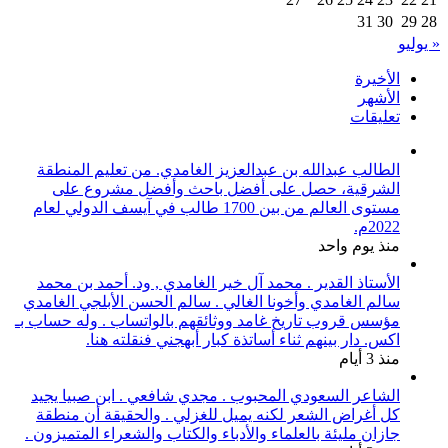
31
30
29
28
« يوليو
الأخيرة
الأشهر
تعليقات
الطالب عبدالله بن عبدالعزيز الغامدي. من تعليم المنطقة
الشرقية، حصل على أفضل باحث وأفضل مشروع على
مستوى العالم من بين 1700 طالب في آيسف الدولي لعام
2022م.
منذ يوم واحد
الأستاذ القدير . محمد آل خير الغامدي , ود. أحمد بن محمد
سالم الغامدي وأخونا الغالي . سالم الحسن الأبلجي الغامدي
مؤسس قروب تاريخ غامد ووثائقهم بالواتساب . وله حساب بـ
اكس. دار بينهم ثناء أساتذة كبار أبهجني فنقلته هنا.
منذ 3 أيام
الشاعر السعودي المحبوب . مجدي شافعي . ابن صبيا يجيد
كل أغراض الشعر لكنه يميل للغزلي . والحقيقة أن منطقة
جازان مليئة بالعلماء والأدباء والكتاب والشعراء المتميزون .