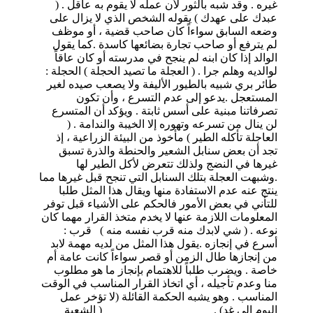
غيره . وقد شبه بالثور لأن عمله لا يقوم به عاقل . (
عبدك على عهدك ) يقوله الشخص الذي لا يزال على
وضعه السابق سواءاً كان صاحب قضية ، أو موظف
لم يترفع أو صاحب تجارة بضائعها كاسدة .كما يقول
الوالد إذا كان ابنه لم ينجح في مدرسته أو كان عاقاً
لوالديه وهلم جرا . ( العجلة ما تصيد الحجلة ) الحجلة :
طائر بري شبيه بالطيور الأليفة ولا يصعب صيده لغير
المستعجل .يدعو إلى عدم التسرع ، وأن تكون
تصرفاتنا مبنية على أسس ثابتة . ويؤكد أن المتسرع
لن ينال من تسرعه وتهوره إلا الخيبة والندامة . (
العاجلة تأكله الطير ) مأخوذ من البيئة الزراعية ، إذ
تجد أن بعض سنابل الشعير والحنطة والذرة تسبق
غيرها في النضج ولذلك تتعرض لأكل الطير لها
.وشبهت العجلة بتلك السنابل التي تنجح قبل غيرها مما
ينتج عنه عدم الاستفادة منها ويقال هذا المثل طلبا
للتأني في بعض الأمور فالحكم على الأشياء قبل توفر
المعلومات اللازمة عنها لا يخدم متخذ القرار مهما كان
نوعه . ( شي لابدك منه قرب نفسه منه ) قرب :
أسرع في إنجازه .يقول هذا المثل من لديه مهمة لابد
من إنجازها طال الزمن أو قصر سواءاً كانت عامة أم
خاصة . ويضرب طلباً للاهتمام بإنجاز ما هو مطلوب
منا وعدم تأجيله ، أي اتخاذ القرار المناسب في الوقت
المناسب . وهو يشبه الحكمة القائلة (لا تؤخر عمل
اليوم إلى غد) . ( الشعبة