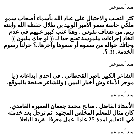
منذ أسبوعين
كثر النصب والاحتيال على عباد الله بأسماء أصحاب سمو
ملكي خاصة سمو الأمير الوليد بن طلال حفظه الله وابنته
ريم. من ضعاف نفوس . وهنا عتب كبير عليهم في عدم
اتخاذ إجراءات ملموسة تضع حدا لـ (( لو جاك مليون ))
وجاتك حواله من سموه أو سموها وآخرها..؟ حولنا رسوم
الخدمة. !!! ؟.
منذ أسبوعين
الشاعر الكبير ناصر القحطاني . في احدى ابداعاته ( يا
موجز الأنباء وش أخبار اليمن ) وللشاعر صفحة بالموقع.
منذ أسبوعين
الأستاذ الفاضل . صالح محمد جمعان العميره الغامدي.
كان مثال للمعلم المخلص المجتهد .ثم ترجل بعد خدمته
في التعليم لمدة 25 عاما. عمل معرفا لقرية البلعلا .
منذ أسبوعين