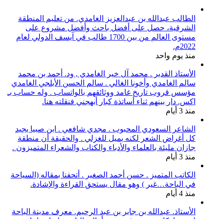
الطالب عبدالله بن عبدالعزيز الغامدي. من تعليم المنطقة
الشرقية، حصل على أفضل باحث وأفضل مشروع على
مستوى العالم من بين 1700 طالب في آيسف الدولي لعام
2022م.
منذ يوم واحد
الأستاذ القدير . محمد آل خير الغامدي , ود. أحمد بن محمد
سالم الغامدي وأخونا الغالي . سالم الحسن الأبلجي الغامدي
مؤسس قروب تاريخ غامد ووثائقهم بالواتساب . وله حساب بـ
اكس. دار بينهم ثناء أساتذة كبار أبهجني فنقلته هنا.
منذ 3 أيام
الشاعر السعودي المحبوب . مجدي شافعي . ابن صبيا يجيد
كل أغراض الشعر لكنه يميل للغزلي . والحقيقة أن منطقة
جازان مليئة بالعلماء والأدباء والكتاب والشعراء المتميزون .
منذ 3 أيام
الكاتب المتميز . حسن أحمد الصغير . أتحفنا بمقاله (السياحة
في الباحة…غير ) وهو مقال يستحق القراءة والإشادة.
منذ 4 أيام
الأستاذ. عبدالله بن جابر بن عبد الرحيم. معرف مدينة الباحة