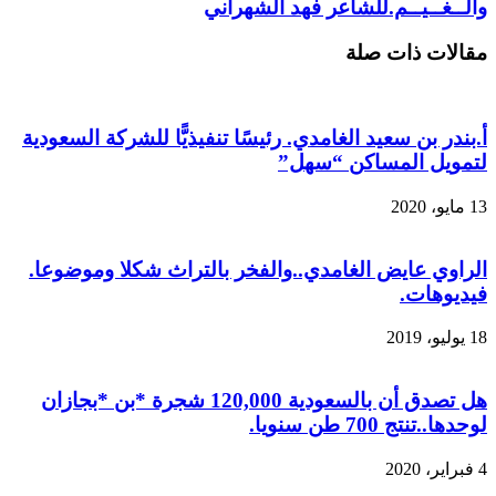
والــغــيــم.للشاعر فهد الشهراني
مقالات ذات صلة
أ.بندر بن سعيد الغامدي. رئيسًا تنفيذيًّا للشركة السعودية
لتمويل المساكن “سهل”
13 مايو، 2020
الراوي عايض الغامدي..والفخر بالتراث شكلا وموضوعا.
فيديوهات.
18 يوليو، 2019
هل تصدق أن بالسعودية 120,000 شجرة *بن *بجازان
لوحدها..تنتج 700 طن سنويا.
4 فبراير، 2020