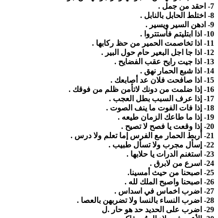
7- احقد من جمل .
8- اختلط الحابل بالنابل .
9- ادهن السير ويسير .
10- اذا ابتليتم فأستتروا .
11- اذا تخاصمت الحمير من حظ ركابها .
12- اذا جا اجل البعير حام حول البير .
13- اذا جيت رايح عقب الفضايح .
14- اذا شبع الحمار نهق .
15- اذا صافحت فلان عد أصابعك .
16- إذا ضلمت من دونك لاتأمن ظلم من فوقك .
17- إذا عرف السبب بطل العجب .
18- إذا فات الفوت ما ينف الصوت .
19- إذا ما طاعك الزمان طيعه .
20- إذا وقعت يا فصح لا تصيح .
21- أربط الحمار مع الفرس إما تعلم ولا درس .
22- إسأل مجرب ولا تسأل طبيب .
23- استغنم الدرات يا حلابها .
24- اسرع من لابرق .
25- اصبحنا من حيث أمسينا.
26- اصبحنا واصبح الملك لله .
27- اضرب اخماس في اسداس .
28- اضرب النساء بالنسا ولا تضربهن بالعصا .
29- اضرب على الحديد حد هو حار .ل