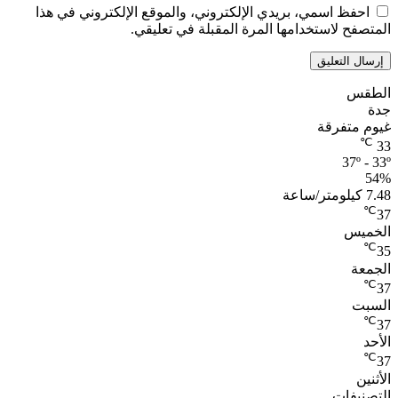
احفظ اسمي، بريدي الإلكتروني، والموقع الإلكتروني في هذا
المتصفح لاستخدامها المرة المقبلة في تعليقي.
الطقس
جدة
غيوم متفرقة
℃
33
37º - 33º
54%
7.48 كيلومتر/ساعة
℃
37
الخميس
℃
35
الجمعة
℃
37
السبت
℃
37
الأحد
℃
37
الأثنين
التصنيفات