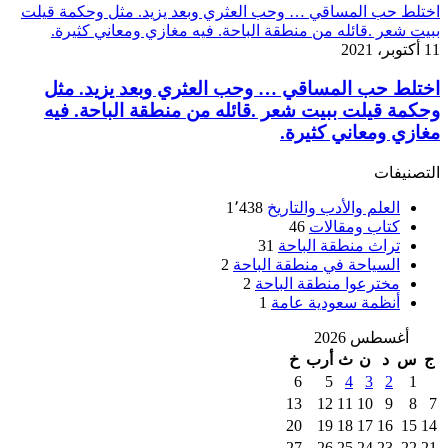
اختلط حب المساقي … وحب العثري وبعد يزيد. مثل وحكمة قيلت
ببيت شعر .قائله من منطقة الباحة. فيه مغازي ومعاني كثيرة.
11 أكتوبر، 2021
اختلط حب المساقي … وحب العثري وبعد يزيد. مثل
وحكمة قيلت ببيت شعر .قائله من منطقة الباحة. فيه
مغازي ومعاني كثيرة.
التصنيفات
العلم والأدب والتاريخ
1٬438
كتاب ومقالات
46
تراث منطقة الباحة
31
السياحة في منطقة الباحة
2
مخترعوا منطقة الباحة
2
أنظمة سعودية عامة
1
أغسطس 2026
ج
س
د
ن
ث
أرب
خ
6
5
4
3
2
1
13
12
11
10
9
8
7
20
19
18
17
16
15
14
27
26
25
24
23
22
21