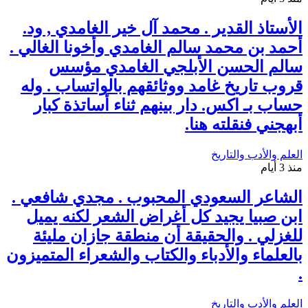
الأستاذ القدير . محمد آل خير الغامدي , ود.
أحمد بن محمد سالم الغامدي وأخونا الغالي .
سالم الحسن الأبلجي الغامدي مؤسس
قروب تاريخ غامد ووثائقهم بالواتساب . وله
حساب بـ اكس. دار بينهم ثناء أساتذة كبار
أبهجني فنقلته هنا.
العلم والأدب والتاريخ
منذ 3 أيام
الشاعر السعودي المحبوب . مجدي شافعي .
ابن صبيا يجيد كل أغراض الشعر لكنه يميل
للغزلي . والحقيقة أن منطقة جازان مليئة
بالعلماء والأدباء والكتاب والشعراء المتميزون
.
العلم والأدب والتاريخ