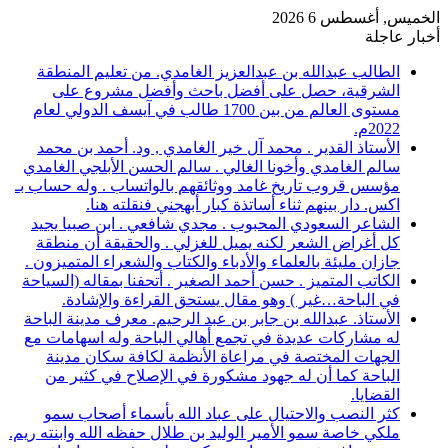
الخميس, أغسطس 6 2026
أخبار عاجلة
الطالب عبدالله بن عبدالعزيز الغامدي. من تعليم المنطقة
الشرقية، حصل على أفضل باحث وأفضل مشروع على
مستوى العالم من بين 1700 طالب في آيسف الدولي لعام
2022م.
الأستاذ القدير . محمد آل خير الغامدي , ود. أحمد بن محمد
سالم الغامدي وأخونا الغالي . سالم الحسن الأبلجي الغامدي
مؤسس قروب تاريخ غامد ووثائقهم بالواتساب . وله حساب بـ
اكس. دار بينهم ثناء أساتذة كبار أبهجني فنقلته هنا.
الشاعر السعودي المحبوب . مجدي شافعي . ابن صبيا يجيد
كل أغراض الشعر لكنه يميل للغزلي . والحقيقة أن منطقة
جازان مليئة بالعلماء والأدباء والكتاب والشعراء المتميزون .
الكاتب المتميز . حسن أحمد الصغير . أتحفنا بمقاله (السياحة
في الباحة…غير ) وهو مقال يستحق القراءة والإشادة.
الأستاذ. عبدالله بن جابر بن عبد الرحيم. معرف مدينة الباحة
له مشاركات عديدة في تجمع أهالي الباحة وله اسهامات مع
الجهات المختصة في مراعاة الأنظمة لكافة سكان مدينة
الباحة كما أن له جهود مشكورة في الإصلاح في كثير من
القضايا.
كثر النصب والاحتيال على عباد الله بأسماء أصحاب سمو
ملكي خاصة سمو الأمير الوليد بن طلال حفظه الله وابنته ريم.