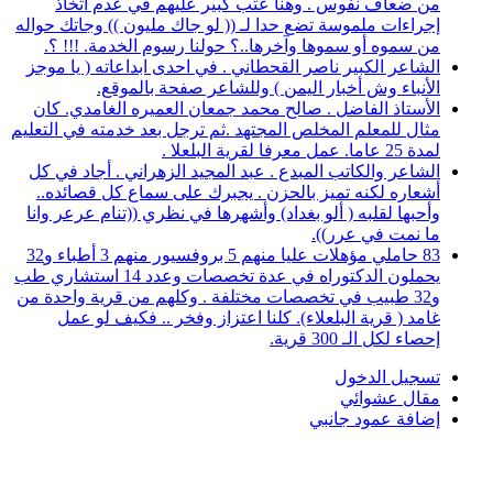
من ضعاف نفوس . وهنا عتب كبير عليهم في عدم اتخاذ
إجراءات ملموسة تضع حدا لـ (( لو جاك مليون )) وجاتك حواله
من سموه أو سموها وآخرها..؟ حولنا رسوم الخدمة. !!! ؟.
الشاعر الكبير ناصر القحطاني . في احدى ابداعاته ( يا موجز
الأنباء وش أخبار اليمن ) وللشاعر صفحة بالموقع.
الأستاذ الفاضل . صالح محمد جمعان العميره الغامدي. كان
مثال للمعلم المخلص المجتهد .ثم ترجل بعد خدمته في التعليم
لمدة 25 عاما. عمل معرفا لقرية البلعلا .
الشاعر والكاتب المبدع . عبد المجيد الزهراني . أجاد في كل
أشعاره لكنه تميز بالحزن . يجبرك على سماع كل قصائده..
وأحبها لقلبه ( ألو بغداد) وأشهرها في نظري ((تنام عرعر وانا
ما نمت في عرر)).
83 حاملي مؤهلات عليا منهم 5 بروفسيور منهم 3 أطباء و32
يحملون الدكتوراه في عدة تخصصات وعدد 14 استشاري طب
و32 طبيب في تخصصات مختلفة . وكلهم من قرية واحدة من
غامد ( قرية البلعلاء). كلنا اعتزاز وفخر .. فكيف لو عمل
إحصاء لكل الـ 300 قرية.
تسجيل الدخول
مقال عشوائي
إضافة عمود جانبي