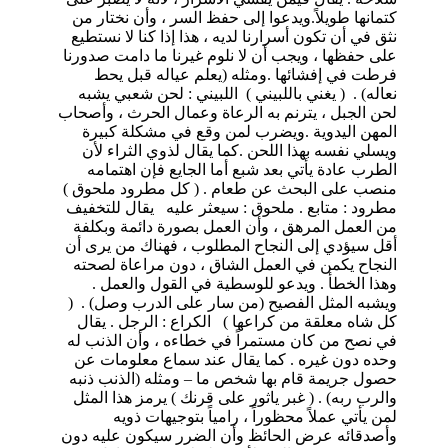
كتمانها طويلاً.ويدعوا إلى حفظ السر ، وأن نختار من
نثق في أن تكون أسرارنا لديه ، هذا إذا كنا لا نستطيع
على حفظها ، ويجب أن لا نلوم غيرنا ما دامت صدورنا
فرطت في إفشائها .ومثله (يعلم عياله قبل يحط
نعاله) . ( يغني باللبيني ) اللبيني : لحن شعبي يشبه
لحن الجبل ، يترنم به الرعاة وعمال الحرث ، وأصحاب
المهن اليدوية .ويضرب لمن وقع في مشكلة كبيرة
ويسلي نفسه بهذا اللحن .كما يقال لذوي الثراء لأن
الطرب عادة يأتي بعد شبع أما الجايع فإن اهتمامه
منصب على البحث عن طعام . ( كل مطرود ملحوق )
مطرود : متابع . ملحوق : سيعثر عليه يقال للتخفيف
من العمل المرهق ، وأن العمل بصورة دائمة وبكلفة
أقل سيؤدي إلى النجاح المطلوب ، فهناك من يرى أن
النجاح يكمن في العمل الشاق ، دون مراعاة لصحته
وهذا الخطأ . ويدعو للوسطية في القول والعمل .
ويشبه المثل الفصيح (من سار على الدرب وصل) . (
كل شاه معلقة من كراعها ) الكراع : الرجل . يقال
في نصح من كان مستمراً في خطاءه ، وأن الذنب له
وحده دون غيره . كما يقال عند سماع معلومات عن
حصول جريمة قام بها شخص ما – ومثله (الذنب ذنبه
والرب ربه) . ( غبر ياثور على قرنك )
يرمز هذا المثل
لمن يأتي عملاً محظوراً ، رامياً بتوجيهات ذويه
وأصدقائه عرض الحائظ وأن الضرر سيكون عليه دون