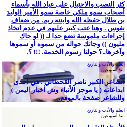
كثر النصب والاحتيال على عباد الله بأسماء
أصحاب سمو ملكي خاصة سمو الأمير الوليد
بن طلال حفظه الله وابنته ريم. من ضعاف
نفوس . وهنا عتب كبير عليهم في عدم اتخاذ
إجراءات ملموسة تضع حدا لـ (( لو جاك
مليون )) وجاتك حواله من سموه أو سموها
وآخرها..؟ حولنا رسوم الخدمة. !!! ؟.
العلم والأدب والتاريخ
منذ أسبوعين
الشاعر الكبير ناصر القحطاني . في احدى
ابداعاته ( يا موجز الأنباء وش أخبار اليمن )
وللشاعر صفحة بالموقع.
العلم والأدب والتاريخ
منذ أسبوعين