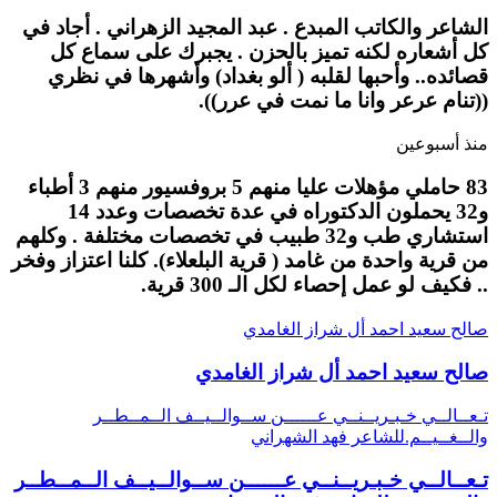
الشاعر والكاتب المبدع . عبد المجيد الزهراني . أجاد في
كل أشعاره لكنه تميز بالحزن . يجبرك على سماع كل
قصائده.. وأحبها لقلبه ( ألو بغداد) وأشهرها في نظري
((تنام عرعر وانا ما نمت في عرر)).
منذ أسبوعين
83 حاملي مؤهلات عليا منهم 5 بروفسيور منهم 3 أطباء
و32 يحملون الدكتوراه في عدة تخصصات وعدد 14
استشاري طب و32 طبيب في تخصصات مختلفة . وكلهم
من قرية واحدة من غامد ( قرية البلعلاء). كلنا اعتزاز وفخر
.. فكيف لو عمل إحصاء لكل الـ 300 قرية.
صالح سعيد احمد أل شراز الغامدي
صالح سعيد احمد أل شراز الغامدي
تـعــالــي خـبـريــنــي عــــــن ســوالــيــف الــمــطــر
والــغــيــم.للشاعر فهد الشهراني
تـعــالــي خـبـريــنــي عــــــن ســوالــيــف الــمــطــر