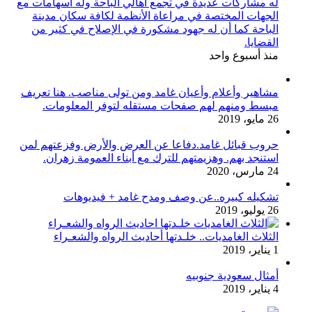
له مشاركات عديدة في تجمع أهالي الباحة وله اسهامات مع
الجهات المختصة في مراعاة الأنظمة لكافة سكان مدينة
الباحة كما أن له جهود مشكورة في الإصلاح في كثير من
القضايا.
منذ أسبوع واحد
مشاهير وأعلام وأعيان غامد ومن تولى مناصب. هنا تعريف
مبسط ومنهم لهم صفحات مستقله لتوفر المعلومات.
26 مايو، 2019
حروب قبائل غامد.دفاعا عن العرض والأرض وفزعتهم لمن
استنجد بهم. وهزيمتهم للترك مع أبناء العمومة زهران.
24 مارس، 2020
تشكيله كبيره..عن وصف ومدح غامد + فيديوهات
26 يوليو، 2019
الثلاث الغامديات.. خلـدتها أحاديث الرواه والشعـراء
1 يناير، 2019
أمثال سعودية جنوبيه
4 يناير، 2019