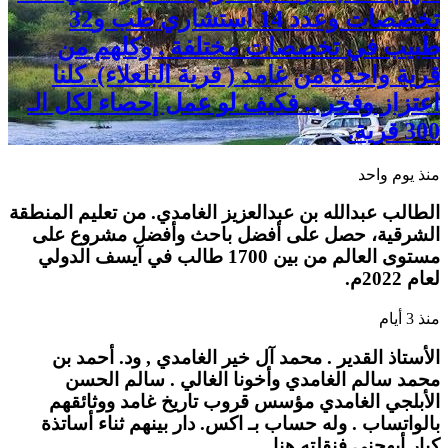
تخصصات وعدد 14 استشاري طب و32
طبيب في تخصصات مختلفة . وكلهم من
قرية واحدة من غامد ( قرية البلعلاء). كلنا
اعتزاز وفخر .. فكيف لو عمل إحصاء لكل الـ
300 قرية.
منذ يوم واحد
الطالب عبدالله بن عبدالعزيز الغامدي. من تعليم المنطقة
الشرقية، حصل على أفضل باحث وأفضل مشروع على
مستوى العالم من بين 1700 طالب في آيسف الدولي
لعام 2022م.
منذ 3 أيام
الأستاذ القدير . محمد آل خير الغامدي , ود. أحمد بن
محمد سالم الغامدي وأخونا الغالي . سالم الحسن
الأبلجي الغامدي مؤسس قروب تاريخ غامد ووثائقهم
بالواتساب . وله حساب بـ اكس. دار بينهم ثناء أساتذة
كبار أبهجني فنقلته هنا.