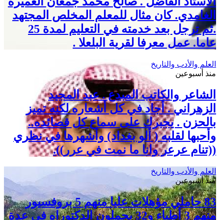
الأستاذ الفاضل . صالح محمد جمعان العميره
الغامدي. كان مثال للمعلم المخلص المجتهد
.ثم ترجل بعد خدمته في التعليم لمدة 25
عاما. عمل معرفا لقرية البلعلا .
العلم والأدب والتاريخ
منذ أسبوعين
الشاعر والكاتب المبدع . عبد المجيد
الزهراني . أجاد في كل أشعاره لكنه تميز
بالحزن . يجبرك على سماع كل قصائده..
وأحبها لقلبه ( ألو بغداد) وأشهرها في نظري
((تنام عرعر وانا ما نمت في عرر)).
العلم والأدب والتاريخ
منذ أسبوعين
83 حاملي مؤهلات عليا منهم 5 بروفسيور
منهم 3 أطباء و32 يحملون الدكتوراه في عدة