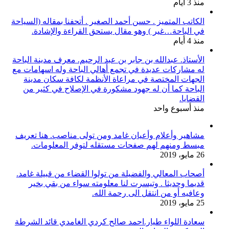
منذ 3 أيام
الكاتب المتميز . حسن أحمد الصغير . أتحفنا بمقاله (السياحة
في الباحة…غير ) وهو مقال يستحق القراءة والإشادة.
منذ 4 أيام
الأستاذ. عبدالله بن جابر بن عبد الرحيم. معرف مدينة الباحة
له مشاركات عديدة في تجمع أهالي الباحة وله اسهامات مع
الجهات المختصة في مراعاة الأنظمة لكافة سكان مدينة
الباحة كما أن له جهود مشكورة في الإصلاح في كثير من
القضايا.
منذ أسبوع واحد
مشاهير وأعلام وأعيان غامد ومن تولى مناصب. هنا تعريف
مبسط ومنهم لهم صفحات مستقله لتوفر المعلومات.
26 مايو، 2019
أصحاب المعالي والفضيلة من تولوا القضاء من قبيلة غامد.
قديما وحديثا . وتيسرت لنا معلومته سواء من بقي بخير
وعافيه أو من انتقل الى رحمة الله.
25 مايو، 2019
سعادة اللواء طيار.احمد صالح كردي الغامدي قائد الشرطة