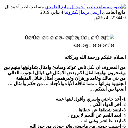
مساعد ناصر أحمد آل
مانع الغامدي
أرسل بريدا إلكترونيا
4 يناير، 2019
0
22٬344
4 دقائق
السلام عليكم ورحمة الله وبركاته
من المعروف ان لكل ناس عوائد ومبادئ وامثال يتداولونها بينهم بين
ويفتخرون بهاوهنا انقل لكم بعض الامثال في قبائل الجنوب الغالي
من بني مالك وغامد وزهران وغيرهممن أمثال قبائل المنطقة
الجنوبية وتراثها …مما تناقله الأباء والأجداد … من حكم وأمثال …
أضعها بين أيديكم …
1- آخذ حاجتي واسري وأقول ليتها عينه .
2- آخر الدواء الكي .
3- ابتعد شطاها عن خطاها .
4- ابعد اللحم عن اللحم لا يروح .
5- ابعد عا لشر وغني له .
6- احسب جودي من ماجودي واثر جودي من جود الله .