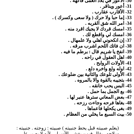
30- الأعور في بلاد العمُى فاكهه .
31- أعور ويناقر .
32- الأقارب عقارب .
33- إما حبا ولا حرك ( ولا سعى وكسرك ) .
34- امر الله شق القربه .
35- امسك قردك لا يجيك اقرد منه .
36- امسك لي واقطع لك .
37- إن انكحوني اهلي ولا علمهال .
38- ان فاتك اللحم اشرب مرقه .
39- انفخ يا شريم قال : برطم ما فيه .
40- اهل العقول في راحه .
41- الأولات الروابح .
42- اوله ولع واخره دلع .
43- الأولى تلوعك والثانية بين ضلوعك .
44- بتجيبه بالقوة والا بالمروه .
45- البس يحب خانقه .
46- بع الجمل بما حمل .
47- بعض المعاني سترها عنبر لها .
48- بغاها فرحه وجاءت رزحه .
49- بغى يكحلها فاعماها .
50- بيت السبع ما يخلي من العظام .
(يعلم صبيته قبل يحط جنبيته ) صبيته : زوجته . جنبيته :
سلاحه . يقال فيمن يفشي الأسرار ، لأنه لا يصبر على