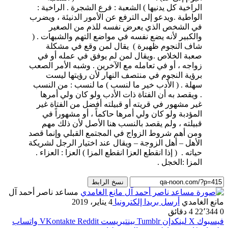
الراخية كل يدنيها )
الشعبة : فرع الشجرة . الراخية :
الواطية .ويدعو إلى الترفع عن الأمور الدنيئة ، ويضرب
في الشخص الذي يعرض نفسه للذم من الصغير
والكبير لأنه يضع نفسه في مواضع التهم والشبهات . (
شاف النجوم ظهيرة ) يقال لمن وقع في مشكلة
صعبة الخلاص .ويقال لمن لم يوفق في عمله أو في
زواجه ، أو في تعامله مع الآخرين . وشبه الأمر الصعب
برؤية النجوم في منتصف النهار لأن رؤيتها ليست
سهلة . ( الأدب خير ما لنسب ) ما لنسب : من النسب
. ويقصد به أن الفتاة ذات الأدب ولو كان ولي أمرها
غير مشهور في قريته أو قبيلته أفضل من الفتاة غير
المؤدبة ولو كان ولي أمرها حاكماً ، أو مشهوراً في
قبيلته ، ولم يقصد بالنسب هنا الأصل لأن ذلك مهم
ومن أهم شروط الزواج في المجتمع القبلي وإنما قصد
الأهل – أهل الزوجة – ويقال عند اختيار الرجل لشريكة
حياته . ( إذا انقطع العزا انقطع المزا ) العزا : العزاء .
المزا :الخجل .
نسخ الرابط
مساعد ناصر أحمد آل
مانع الغامدي
أرسل بريدا إلكترونيا
4 يناير، 2019
0
22٬344
4 دقائق
فيسبوك
‫X
لينكدإن
بينتيريست
واتساب