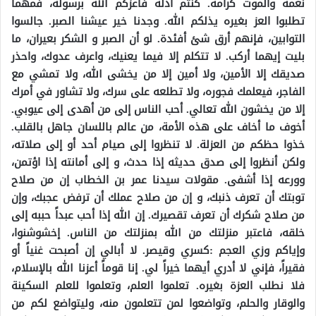
نعمة والموت كرامة. كنتم أذلة فأعزكم الله برسوله، فمهما
تطلبوا العز بغيره يذلكم الله. وجدنا خير عيشنا الصبر. جالسوا
التوابين، فإنهم أرق شئ أفئدة. لو أن الصبر و الشكر بعيران، ما
بليت إيهما أركب. لا تتكلم إلا فيما يعنيك، واعرف عدوك، واحذر
صديقك إلا الأمين، ولا أمين إلا من يخشى الله، ولا تمشي مع
الفاجر، فيعلمك فجوره، ولا تطلعه على سرك، ولا تشاور في أمرك
إلا من يخشون الله تعالي. أحب الناس إلى من أهدى إلى عيوبي.
أخوف ما أخاف على هذه الأمة، من عالم باللسان جاهل بالقلب.
خذوا حظكم من العزلة. لا تنظروا إلى صيام أحد أو إلى صلاته،
ولكن أنظروا إلى صدق حديثه إذا حدث، و إلى أمانته إذا اؤتمن،
وورعه إذا أشفى. مقولات سيدنا عمر بن الخطاب إن من صلاح
توبتك أن تعرف ذنبك، و إن من صلاح عملك أن ترفض عجبك، وإن
من صلاح شكرك أن تعرف تقصيرك. إن الله إذا أحب عبداً حببه إلى
خلقه، فاعتبر منزلتك من الله بمنزلتك من الناس. إخشوشنوا،
وإياكم وزي العجم :كسري وقيصر. لا أبالي إن أصبحت غنياً أو
فقيراً، فإني لا أدري أيهما خيراً لي. إنا قوماً أعزنا الله بالإسلام،
فلا نطلب العزة بغيره. تعلموا العلم، وتعلموا للعلم السكينة
والوقار والحلم، وتواضعوا لمن تتعلمون منه، وليتواضع لكم من