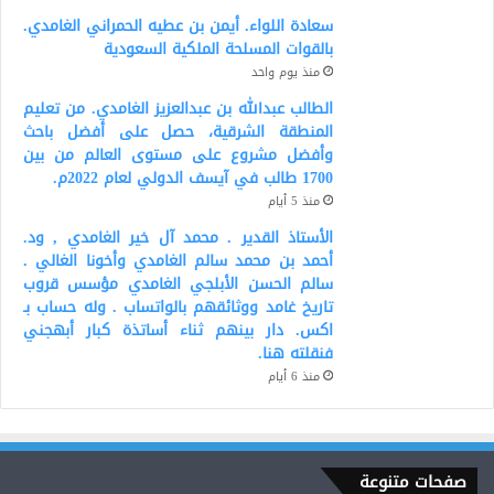
سعادة اللواء. أيمن بن عطيه الحمراني الغامدي.
بالقوات المسلحة الملكية السعودية
منذ يوم واحد
الطالب عبدالله بن عبدالعزيز الغامدي. من تعليم
المنطقة الشرقية، حصل على أفضل باحث
وأفضل مشروع على مستوى العالم من بين
1700 طالب في آيسف الدولي لعام 2022م.
منذ 5 أيام
الأستاذ القدير . محمد آل خير الغامدي , ود.
أحمد بن محمد سالم الغامدي وأخونا الغالي .
سالم الحسن الأبلجي الغامدي مؤسس قروب
تاريخ غامد ووثائقهم بالواتساب . وله حساب بـ
اكس. دار بينهم ثناء أساتذة كبار أبهجني
فنقلته هنا.
منذ 6 أيام
صفحات متنوعة