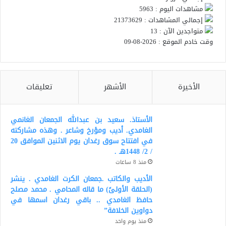
مشاهدات اليوم : 5963
إجمالي المشاهدات : 21373629
متواجدين الآن : 13
وقت خادم الموقع : 2026-08-09
الأخيرة
الأشهر
تعليقات
الأستاذ. سعيد بن عبدالله الجمعان الغانمي
الغامدي. أديب ومؤرخ وشاعر . وهذه مشاركته
في افتتاح سوق رغدان يوم الاثنين الموافق 20
/ 2/ 1448هـ .
منذ 8 ساعات
الأديب والكاتب .جمعان الكرت الغامدي . ينشر
(الحلقة الأولىً) ما قاله المحامي . محمد مصلح
حافظ الغامدي .. باقي رغدان اسمها في
دواوين الخلافة”
منذ يوم واحد