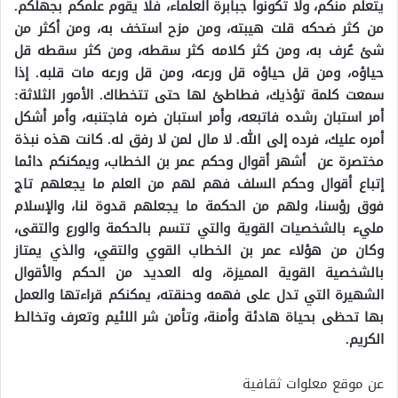
يتعلم منكم، ولا تكونوا جبابرة العلماء، فلا يقوم علمكم بجهلكم.
من كثر ضحكه قلت هيبته، ومن مزح استخف به، ومن أكثر من
شئ عُرف به، ومن كثر كلامه كثر سقطه، ومن كثر سقطه قل
حياؤه، ومن قل حياؤه قل ورعه، ومن قل ورعه مات قلبه. إذا
سمعت كلمة تؤذيك، فطاطئ لها حتى تتخطاك. الأمور الثلاثة:
أمر استبان رشده فاتبعه، وأمر استبان ضره فاجتنبه، وأمر أشكل
أمره عليك، فرده إلى الله. لا مال لمن لا رفق له. كانت هذه نبذة
مختصرة عن أشهر أقوال وحكم عمر بن الخطاب، ويمكنكم دائما
إتباع أقوال وحكم السلف فهم لهم من العلم ما يجعلهم تاج
فوق رؤسنا، ولهم من الحكمة ما يجعلهم قدوة لنا، والإسلام
مليء بالشخصيات القوية والتي تتسم بالحكمة والورع والتقى،
وكان من هؤلاء عمر بن الخطاب القوي والتقي، والذي يمتاز
بالشخصية القوية المميزة، وله العديد من الحكم والأقوال
الشهيرة التي تدل على فهمه وحنقته، يمكنكم قراءتها والعمل
بها تحظى بحياة هادئة وأمنة، وتأمن شر اللئيم وتعرف وتخالط
الكريم.
عن موقع معلوات ثقافية