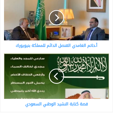
الغامدي
القنصل
الدائم
للمملكة
بنيويورك
أ.حاتم الغامدي القنصل الدائم للمملكة بنيويورك
قصة
كتابة
النشيد
الوطني
السعودي
قصة كتابة النشيد الوطني السعودي