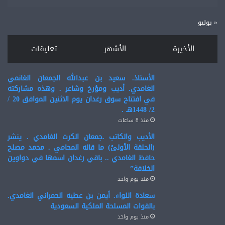
« يوليو
الأخيرة
الأشهر
تعليقات
الأستاذ. سعيد بن عبدالله الجمعان الغانمي
الغامدي. أديب ومؤرخ وشاعر . وهذه مشاركته
في افتتاح سوق رغدان يوم الاثنين الموافق 20 /
2/ 1448هـ .
منذ 8 ساعات
الأديب والكاتب .جمعان الكرت الغامدي . ينشر
(الحلقة الأولىً) ما قاله المحامي . محمد مصلح
حافظ الغامدي .. باقي رغدان اسمها في دواوين
الخلافة”
منذ يوم واحد
سعادة اللواء. أيمن بن عطيه الحمراني الغامدي.
بالقوات المسلحة الملكية السعودية
منذ يوم واحد