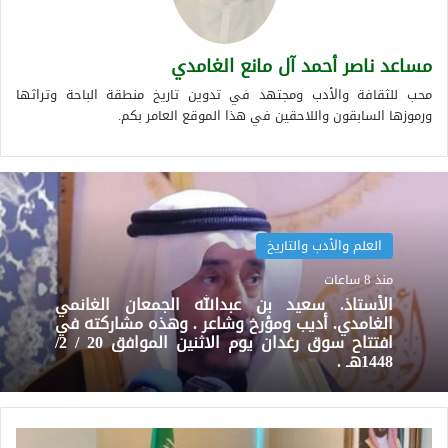
مساعد ناصر أحمد آل مانع الغامدي
محب للثقافة والأدب ومجتهد في تدوين تاريخ منطقة الباحة وتراثها
ورموزها السابقون واللاحقين في هذا الموقع العامر بكم.
العلم والأدب والتاريخ
منذ 8 ساعات
الأستاذ. سعيد بن عبدالله الجمعان الغانمي
الغامدي. أديب ومؤرخ وشاعر . وهذه مشاركته في
افتتاح سوق رغدان يوم الاثنين الموافق 20 / 2/
1448هـ .
أ.حاتم