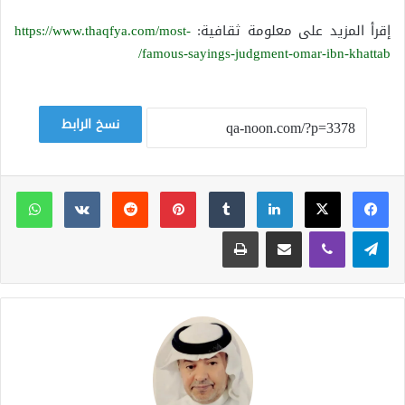
إقرأ المزيد على معلومة ثقافية:
https://www.thaqfya.com/most-
famous-sayings-judgment-omar-ibn-khattab/
نسخ الرابط
لينكدإن
بينتيريست
وات
تيلقرام
ڤايبر
مشاركة عبر البريد
طباعة