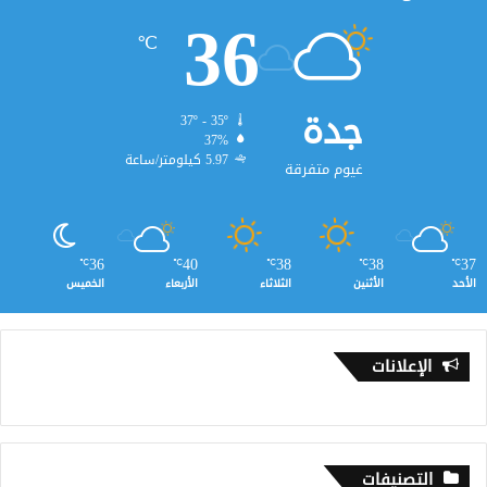
36
℃
جدة
37º - 35º
37%
5.97 كيلومتر/ساعة
غيوم متفرقة
36
40
38
38
37
℃
℃
℃
℃
℃
الأحد
الأثنين
الثلاثاء
الأربعاء
الخميس
الإعلانات
التصنيفات