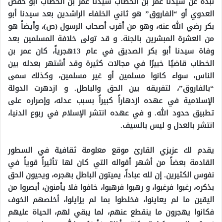
نبذة عن سيدنا عمر بن الخطاب سيدنا عمر بن الخطاب أبو حفص
العدوي أو “الفاروق” هو ثاني الخلفاء الراشدين بعد سيدنا أبو
بكر رضي الله عنه، وهو من أقرب أصحاب الرسول (ص)، وأيضاً هو
من العشرة المبشرين بالجنة. و قد تولى خلافة المسلمين بعد
وفاة سيدنا أبو بكر الصديق في عام 13هجرياً، كان عمر بن
الخطاب قاضيًا خبيرًا في مجالات كثيرة وقد أشتهر بعدله بين
الناس، سواء كانوا مسلمين أو غير مسلمين، وكذلك سمى
“بالفاروق”، لتفريقه بين الحق والباطل. و ازدهرت الدولة
الإسلامية في عهده ازدهاراً كبيراً بسبب عدله، وإصراره على
تطبيق حدود الله. و في عهده انتشر الإسلام في ربوع الدنيا،
انتشر بالعدل و ليس بالسيف.
يقدم لك عزيزي القارئ موقع معلومة ثقافية في السطور
القادمة بعضاً من أشهر أقواله التي كان لها تأثيراً قوياً في
نفوس الكثيرين. إن لله عباداً، يميتون الباطل بهجره، ويحيون الحق
بذكره، رغبوا فرغبوا، و رهبوا فرهبوا، خافوا فلا يأمنون، أبصروا من
اليقين ما لم يعاينوا، فخلطوا بما لم يزايلوا، أخلصهم الخوف
فكانوا يهجرون ما ينقطع عنهم، لما يبقي لهم، الحياة عليهم