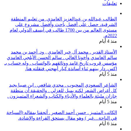
تعليقات
الطالب عبدالله بن عبدالعزيز الغامدي. من تعليم المنطقة
الشرقية، حصل على أفضل باحث وأفضل مشروع على
مستوى العالم من بين 1700 طالب في آيسف الدولي لعام
2022م.
منذ 4 أيام
الأستاذ القدير . محمد آل خير الغامدي , ود. أحمد بن محمد
سالم الغامدي وأخونا الغالي . سالم الحسن الأبلجي الغامدي
مؤسس قروب تاريخ غامد ووثائقهم بالواتساب . وله حساب بـ
اكس. دار بينهم ثناء أساتذة كبار أبهجني فنقلته هنا.
منذ 5 أيام
الشاعر السعودي المحبوب . مجدي شافعي . ابن صبيا يجيد
كل أغراض الشعر لكنه يميل للغزلي . والحقيقة أن منطقة
جازان مليئة بالعلماء والأدباء والكتاب والشعراء المتميزون .
منذ 5 أيام
الكاتب المتميز . حسن أحمد الصغير . أتحفنا بمقاله (السياحة
في الباحة…غير ) وهو مقال يستحق القراءة والإشادة.
منذ 6 أيام