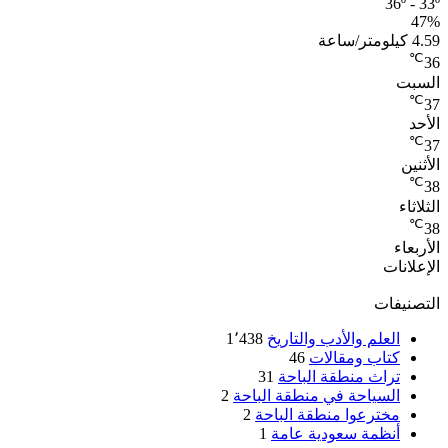
36º - 33º
47%
4.59 كيلومتر/ساعة
℃
36
السبت
℃
37
الأحد
℃
37
الأثنين
℃
38
الثلاثاء
℃
38
الأربعاء
الإعلانات
التصنيفات
العلم والأدب والتاريخ
1٬438
كتاب ومقالات
46
تراث منطقة الباحة
31
السياحة في منطقة الباحة
2
مخترعوا منطقة الباحة
2
أنظمة سعودية عامة
1