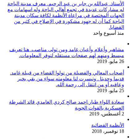
الأستاذ. عبدالله بن جابر بن عبد الرحيم. معرف مدينة الباحة
له مشاركات عديدة في تجمع أهالي الباحة وله اسهامات مع
الجهات المختصة في مراعاة الأنظمة لكافة سكان مدينة
الباحة كما أن له جهود مشكورة في الإصلاح في كثير من
القضايا.
منذ أسبوع واحد
مشاهير وأعلام وأعيان غامد ومن تولى مناصب. هنا تعريف
مبسط ومنهم لهم صفحات مستقله لتوفر المعلومات.
26 مايو، 2019
أصحاب المعالي والفضيلة من تولوا القضاء من قبيلة غامد.
قديما وحديثا . وتيسرت لنا معلومته سواء من بقي بخير
وعافيه أو من انتقل الى رحمة الله.
25 مايو، 2019
سعادة اللواء طيار.احمد صالح كردي الغامدي قائد الشرطة
العسكرية بالقوات الجوية
2 أغسطس، 2019
الأنظمة القضائية
18 نوفمبر، 2018