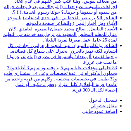
من ضعاف نفوس . وهنا عتب كبير عليهم في عدم اتخاذ
إجراءات ملموسة تضع حدا لـ (( لو جاك مليون )) وجاتك حواله
من سموه أو سموها وآخرها..؟ حولنا رسوم الخدمة. !!! ؟.
الشاعر الكبير ناصر القحطاني . في احدى ابداعاته ( يا موجز
الأنباء وش أخبار اليمن ) وللشاعر صفحة بالموقع.
الأستاذ الفاضل . صالح محمد جمعان العميره الغامدي. كان
مثال للمعلم المخلص المجتهد .ثم ترجل بعد خدمته في التعليم
لمدة 25 عاما. عمل معرفا لقرية البلعلا .
الشاعر والكاتب المبدع . عبد المجيد الزهراني . أجاد في كل
أشعاره لكنه تميز بالحزن . يجبرك على سماع كل قصائده..
وأحبها لقلبه ( ألو بغداد) وأشهرها في نظري ((تنام عرعر وانا
ما نمت في عرر)).
83 حاملي مؤهلات عليا منهم 5 بروفسيور منهم 3 أطباء و32
يحملون الدكتوراه في عدة تخصصات وعدد 14 استشاري طب
و32 طبيب في تخصصات مختلفة . وكلهم من قرية واحدة من
غامد ( قرية البلعلاء). كلنا اعتزاز وفخر .. فكيف لو عمل
إحصاء لكل الـ 300 قرية.
تسجيل الدخول
مقال عشوائي
إضافة عمود جانبي