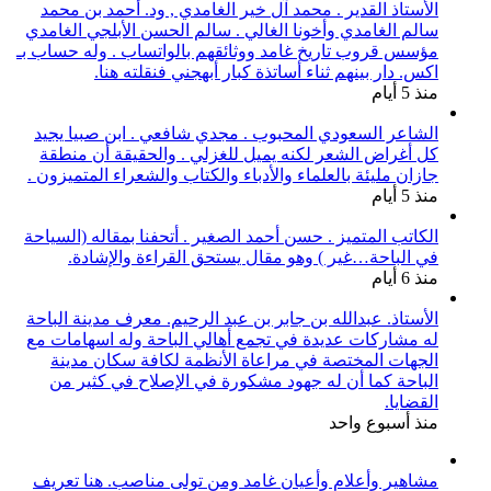
الأستاذ القدير . محمد آل خير الغامدي , ود. أحمد بن محمد
سالم الغامدي وأخونا الغالي . سالم الحسن الأبلجي الغامدي
مؤسس قروب تاريخ غامد ووثائقهم بالواتساب . وله حساب بـ
اكس. دار بينهم ثناء أساتذة كبار أبهجني فنقلته هنا.
منذ 5 أيام
الشاعر السعودي المحبوب . مجدي شافعي . ابن صبيا يجيد
كل أغراض الشعر لكنه يميل للغزلي . والحقيقة أن منطقة
جازان مليئة بالعلماء والأدباء والكتاب والشعراء المتميزون .
منذ 5 أيام
الكاتب المتميز . حسن أحمد الصغير . أتحفنا بمقاله (السياحة
في الباحة…غير ) وهو مقال يستحق القراءة والإشادة.
منذ 6 أيام
الأستاذ. عبدالله بن جابر بن عبد الرحيم. معرف مدينة الباحة
له مشاركات عديدة في تجمع أهالي الباحة وله اسهامات مع
الجهات المختصة في مراعاة الأنظمة لكافة سكان مدينة
الباحة كما أن له جهود مشكورة في الإصلاح في كثير من
القضايا.
منذ أسبوع واحد
مشاهير وأعلام وأعيان غامد ومن تولى مناصب. هنا تعريف