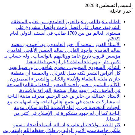
السبت, أغسطس 8 2026
أخبار عاجلة
الطالب عبدالله بن عبدالعزيز الغامدي. من تعليم المنطقة
الشرقية، حصل على أفضل باحث وأفضل مشروع على
مستوى العالم من بين 1700 طالب في آيسف الدولي لعام
2022م.
الأستاذ القدير . محمد آل خير الغامدي , ود. أحمد بن محمد
سالم الغامدي وأخونا الغالي . سالم الحسن الأبلجي الغامدي
مؤسس قروب تاريخ غامد ووثائقهم بالواتساب . وله حساب بـ
اكس. دار بينهم ثناء أساتذة كبار أبهجني فنقلته هنا.
الشاعر السعودي المحبوب . مجدي شافعي . ابن صبيا يجيد
كل أغراض الشعر لكنه يميل للغزلي . والحقيقة أن منطقة
جازان مليئة بالعلماء والأدباء والكتاب والشعراء المتميزون .
الكاتب المتميز . حسن أحمد الصغير . أتحفنا بمقاله (السياحة
في الباحة…غير ) وهو مقال يستحق القراءة والإشادة.
الأستاذ. عبدالله بن جابر بن عبد الرحيم. معرف مدينة الباحة
له مشاركات عديدة في تجمع أهالي الباحة وله اسهامات مع
الجهات المختصة في مراعاة الأنظمة لكافة سكان مدينة
الباحة كما أن له جهود مشكورة في الإصلاح في كثير من
القضايا.
كثر النصب والاحتيال على عباد الله بأسماء أصحاب سمو
ملكي خاصة سمو الأمير الوليد بن طلال حفظه الله وابنته ريم.