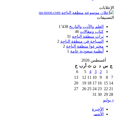
الإعلانات
التصنيفات
العلم والأدب والتاريخ
1٬438
كتاب ومقالات
46
تراث منطقة الباحة
31
السياحة في منطقة الباحة
2
مخترعوا منطقة الباحة
2
أنظمة سعودية عامة
1
أغسطس 2026
ج
س
د
ن
ث
أرب
خ
6
5
4
3
2
1
13
12
11
10
9
8
7
20
19
18
17
16
15
14
27
26
25
24
23
22
21
31
30
29
28
« يوليو
الأخيرة
الأشهر