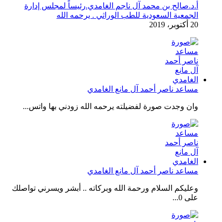
أ.د.صالح بن محمد آل ناجم الغامدي.رئيساً لمجلس إدارة
الجمعية السعودية للطب الوراثي . يرحمه الله
20 أكتوبر، 2019
مساعد ناصر أحمد آل مانع الغامدي
وان وجدت صورة لفضيلته يرحمه الله زودني بها واتس...
مساعد ناصر أحمد آل مانع الغامدي
وعليكم السلام ورحمة الله وبركاته .. أبشر ويسرني تواصلك
على 0...