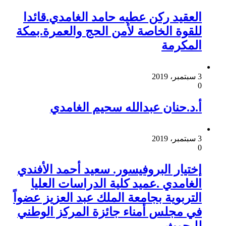
العقيد ركن عطيه حامد الغامدي.قائدا
للقوة الخاصة لأمن الحج والعمرة.بمكة
المكرمة
3 سبتمبر، 2019
0
أ.د.حنان عبدالله سحيم الغامدي
3 سبتمبر، 2019
0
إختيار البروفيسور. سعيد أحمد الأفندي
الغامدي .عميد كلية الدراسات العليا
التربوية بجامعة الملك عبد العزيز عضواً
في مجلس أمناء جائزة المركز الوطني
للبحوث.