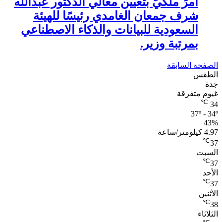
أمرً ملكيًّ بتعيين معالي الدكتور عبدالله
شرف جمعان الغامدي رئيسًا للهيئة
السعودية للبيانات والذكاء الاصطناعي
بمرتبة وزير.
الصفحة السابقة
الطقس
جدة
غيوم متفرقة
℃
34
37º - 34º
43%
4.97 كيلومتر/ساعة
℃
37
السبت
℃
37
الأحد
℃
37
الأثنين
℃
38
الثلاثاء