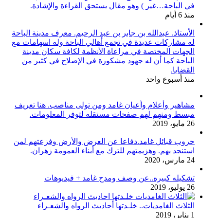
في الباحة…غير ) وهو مقال يستحق القراءة والإشادة.
منذ 6 أيام
الأستاذ. عبدالله بن جابر بن عبد الرحيم. معرف مدينة الباحة
له مشاركات عديدة في تجمع أهالي الباحة وله اسهامات مع
الجهات المختصة في مراعاة الأنظمة لكافة سكان مدينة
الباحة كما أن له جهود مشكورة في الإصلاح في كثير من
القضايا.
منذ أسبوع واحد
مشاهير وأعلام وأعيان غامد ومن تولى مناصب. هنا تعريف
مبسط ومنهم لهم صفحات مستقله لتوفر المعلومات.
26 مايو، 2019
حروب قبائل غامد.دفاعا عن العرض والأرض وفزعتهم لمن
استنجد بهم. وهزيمتهم للترك مع أبناء العمومة زهران.
24 مارس، 2020
تشكيله كبيره..عن وصف ومدح غامد + فيديوهات
26 يوليو، 2019
الثلاث الغامديات.. خلـدتها أحاديث الرواه والشعـراء
1 يناير، 2019