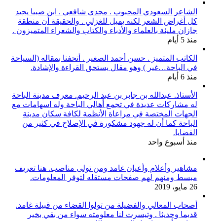
الشاعر السعودي المحبوب . مجدي شافعي . ابن صبيا يجيد
كل أغراض الشعر لكنه يميل للغزلي . والحقيقة أن منطقة
جازان مليئة بالعلماء والأدباء والكتاب والشعراء المتميزون .
منذ 5 أيام
الكاتب المتميز . حسن أحمد الصغير . أتحفنا بمقاله (السياحة
في الباحة…غير ) وهو مقال يستحق القراءة والإشادة.
منذ 6 أيام
الأستاذ. عبدالله بن جابر بن عبد الرحيم. معرف مدينة الباحة
له مشاركات عديدة في تجمع أهالي الباحة وله اسهامات مع
الجهات المختصة في مراعاة الأنظمة لكافة سكان مدينة
الباحة كما أن له جهود مشكورة في الإصلاح في كثير من
القضايا.
منذ أسبوع واحد
مشاهير وأعلام وأعيان غامد ومن تولى مناصب. هنا تعريف
مبسط ومنهم لهم صفحات مستقله لتوفر المعلومات.
26 مايو، 2019
أصحاب المعالي والفضيلة من تولوا القضاء من قبيلة غامد.
قديما وحديثا . وتيسرت لنا معلومته سواء من بقي بخير