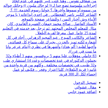
من ضعاف نفوس . وهنا عتب كبير عليهم في عدم اتخاذ
إجراءات ملموسة تضع حدا لـ (( لو جاك مليون )) وجاتك حواله
من سموه أو سموها وآخرها..؟ حولنا رسوم الخدمة. !!! ؟.
الشاعر الكبير ناصر القحطاني . في احدى ابداعاته ( يا موجز
الأنباء وش أخبار اليمن ) وللشاعر صفحة بالموقع.
الأستاذ الفاضل . صالح محمد جمعان العميره الغامدي. كان
مثال للمعلم المخلص المجتهد .ثم ترجل بعد خدمته في التعليم
لمدة 25 عاما. عمل معرفا لقرية البلعلا .
الشاعر والكاتب المبدع . عبد المجيد الزهراني . أجاد في كل
أشعاره لكنه تميز بالحزن . يجبرك على سماع كل قصائده..
وأحبها لقلبه ( ألو بغداد) وأشهرها في نظري ((تنام عرعر وانا
ما نمت في عرر)).
83 حاملي مؤهلات عليا منهم 5 بروفسيور منهم 3 أطباء و32
يحملون الدكتوراه في عدة تخصصات وعدد 14 استشاري طب
و32 طبيب في تخصصات مختلفة . وكلهم من قرية واحدة من
غامد ( قرية البلعلاء). كلنا اعتزاز وفخر .. فكيف لو عمل
إحصاء لكل الـ 300 قرية.
تسجيل الدخول
مقال عشوائي
إضافة عمود جانبي