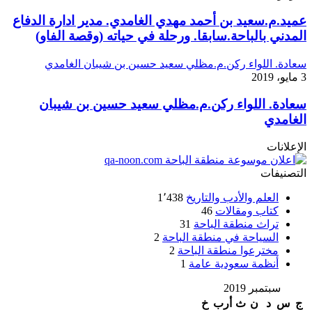
عميد.م.سعيد بن أحمد مهدي الغامدي. مدير ادارة الدفاع
المدني بالباحة.سابقا. ورحلة في حياته (وقصة الفاو)
سعادة. اللواء ركن.م.مظلي سعيد حسين بن شيبان الغامدي
3 مايو، 2019
سعادة. اللواء ركن.م.مظلي سعيد حسين بن شيبان
الغامدي
الإعلانات
التصنيفات
العلم والأدب والتاريخ
1٬438
كتاب ومقالات
46
تراث منطقة الباحة
31
السياحة في منطقة الباحة
2
مخترعوا منطقة الباحة
2
أنظمة سعودية عامة
1
سبتمبر 2019
ج
س
د
ن
ث
أرب
خ