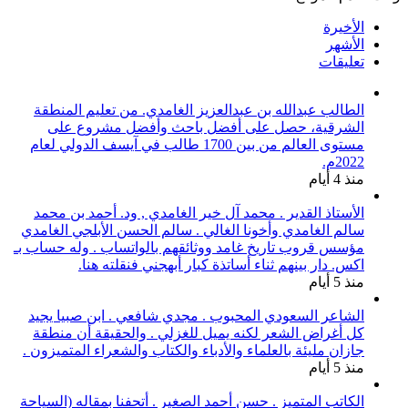
الأخيرة
الأشهر
تعليقات
الطالب عبدالله بن عبدالعزيز الغامدي. من تعليم المنطقة
الشرقية، حصل على أفضل باحث وأفضل مشروع على
مستوى العالم من بين 1700 طالب في آيسف الدولي لعام
2022م.
منذ 4 أيام
الأستاذ القدير . محمد آل خير الغامدي , ود. أحمد بن محمد
سالم الغامدي وأخونا الغالي . سالم الحسن الأبلجي الغامدي
مؤسس قروب تاريخ غامد ووثائقهم بالواتساب . وله حساب بـ
اكس. دار بينهم ثناء أساتذة كبار أبهجني فنقلته هنا.
منذ 5 أيام
الشاعر السعودي المحبوب . مجدي شافعي . ابن صبيا يجيد
كل أغراض الشعر لكنه يميل للغزلي . والحقيقة أن منطقة
جازان مليئة بالعلماء والأدباء والكتاب والشعراء المتميزون .
منذ 5 أيام
الكاتب المتميز . حسن أحمد الصغير . أتحفنا بمقاله (السياحة