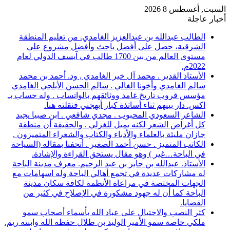
السبت, أغسطس 8 2026
أخبار عاجلة
الطالب عبدالله بن عبدالعزيز الغامدي. من تعليم المنطقة
الشرقية، حصل على أفضل باحث وأفضل مشروع على
مستوى العالم من بين 1700 طالب في آيسف الدولي لعام
2022م.
الأستاذ القدير . محمد آل خير الغامدي , ود. أحمد بن محمد
سالم الغامدي وأخونا الغالي . سالم الحسن الأبلجي الغامدي
مؤسس قروب تاريخ غامد ووثائقهم بالواتساب . وله حساب بـ
اكس. دار بينهم ثناء أساتذة كبار أبهجني فنقلته هنا.
الشاعر السعودي المحبوب . مجدي شافعي . ابن صبيا يجيد
كل أغراض الشعر لكنه يميل للغزلي . والحقيقة أن منطقة
جازان مليئة بالعلماء والأدباء والكتاب والشعراء المتميزون .
الكاتب المتميز . حسن أحمد الصغير . أتحفنا بمقاله (السياحة
في الباحة…غير ) وهو مقال يستحق القراءة والإشادة.
الأستاذ. عبدالله بن جابر بن عبد الرحيم. معرف مدينة الباحة
له مشاركات عديدة في تجمع أهالي الباحة وله اسهامات مع
الجهات المختصة في مراعاة الأنظمة لكافة سكان مدينة
الباحة كما أن له جهود مشكورة في الإصلاح في كثير من
القضايا.
كثر النصب والاحتيال على عباد الله بأسماء أصحاب سمو
ملكي خاصة سمو الأمير الوليد بن طلال حفظه الله وابنته ريم.