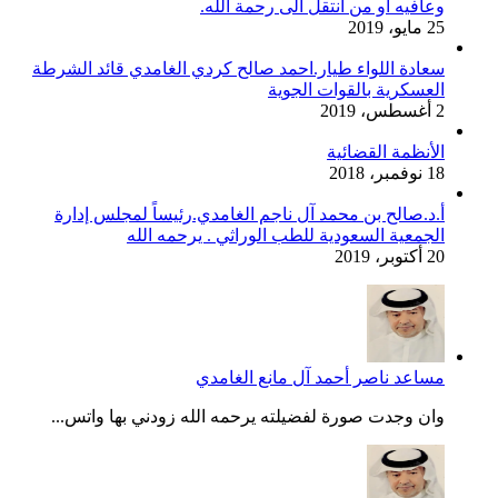
وعافيه أو من انتقل الى رحمة الله.
25 مايو، 2019
سعادة اللواء طيار.احمد صالح كردي الغامدي قائد الشرطة
العسكرية بالقوات الجوية
2 أغسطس، 2019
الأنظمة القضائية
18 نوفمبر، 2018
أ.د.صالح بن محمد آل ناجم الغامدي.رئيساً لمجلس إدارة
الجمعية السعودية للطب الوراثي . يرحمه الله
20 أكتوبر، 2019
مساعد ناصر أحمد آل مانع الغامدي
وان وجدت صورة لفضيلته يرحمه الله زودني بها واتس...