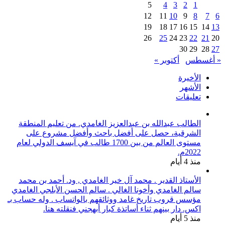
5
4
3
2
1
12
11
10
9
8
7
6
19
18
17
16
15
14
13
26
25
24
23
22
21
20
30
29
28
27
« أغسطس
أكتوبر »
الأخيرة
الأشهر
تعليقات
الطالب عبدالله بن عبدالعزيز الغامدي. من تعليم المنطقة
الشرقية، حصل على أفضل باحث وأفضل مشروع على
مستوى العالم من بين 1700 طالب في آيسف الدولي لعام
2022م.
منذ 4 أيام
الأستاذ القدير . محمد آل خير الغامدي , ود. أحمد بن محمد
سالم الغامدي وأخونا الغالي . سالم الحسن الأبلجي الغامدي
مؤسس قروب تاريخ غامد ووثائقهم بالواتساب . وله حساب بـ
اكس. دار بينهم ثناء أساتذة كبار أبهجني فنقلته هنا.
منذ 5 أيام