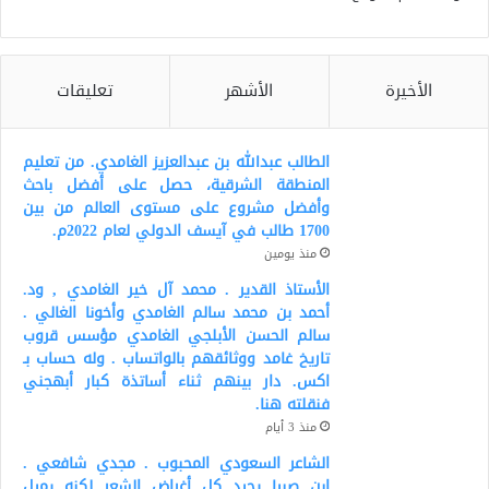
الأخيرة
الأشهر
تعليقات
الطالب عبدالله بن عبدالعزيز الغامدي. من تعليم
المنطقة الشرقية، حصل على أفضل باحث
وأفضل مشروع على مستوى العالم من بين
1700 طالب في آيسف الدولي لعام 2022م.
منذ يومين
الأستاذ القدير . محمد آل خير الغامدي , ود.
أحمد بن محمد سالم الغامدي وأخونا الغالي .
سالم الحسن الأبلجي الغامدي مؤسس قروب
تاريخ غامد ووثائقهم بالواتساب . وله حساب بـ
اكس. دار بينهم ثناء أساتذة كبار أبهجني
فنقلته هنا.
منذ 3 أيام
الشاعر السعودي المحبوب . مجدي شافعي .
ابن صبيا يجيد كل أغراض الشعر لكنه يميل