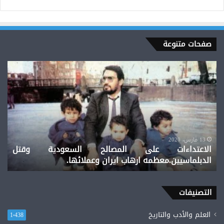
صفحات متنوعة
الاعتداءات
على
المصالح
السعودية
وقتل
الدبلماسيين.معظمه
ارهاب
ايران
13 مارس، 2020
الاعتداءات على المصالح السعودية وقتل
وعملائها.
الدبلماسيين.معظمه ارهاب ايران وعملائها.
التصنيفات
العلم والأدب والتاريخ
1٬438