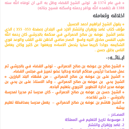
o في عام 1374 هـ تولى الشيخ القضاء وظل به الى ان توفاه الله سنه
1388 هـ (تغمده الله بوافر رحمته واسكنه فسيح جناته)
اخلاقه وتعامله
o يقول الشيخ ابراهيم احمد الحسيل
مؤلف كتاب غامد وزهران وانتشار الازد في البلدان (صفحة 353- 355 ) الذي
عاصر الشيخ عوضه بن صالح الحمراني في محكمة بالجرشي كان رحمه الله
طيب النفس صادق النيه واسع الصدر صافي الذهن نقي القلب والوعد قوي
الشكيمه جوادا كريما سخيا يتحمل الاساءه ويعفوا عن كثير وكان يعامل
الناس بخلق حسن .
ابــنائـــه:-
o الشيخ صالح بن عـوضه بن صالح الحمراني – تولى القضاء في بالجرشي ثم
عمل مساعدا لرئيس محاكم الباحه وحاليا عضو تمييز في مجلس القضاء
.
o الشيخ على بن عـوضه بن صالح الحمراني – من فقهاء البلد البارزين
.
o
الشيخ يحي بن عـوضه بن صالح الحمراني – والد الاستاذ على بن يحي بن
عوضه مدير ادارة التطوير التربوي بتعليم الباحه
.
o الشيخ حسن بن عوضه بن صالح الحمراني – كان مدرسا ثم مديرا لمدرسة
بالجرشي – حتى تقاعده
.
o الشيخ هاشم بن عوضه بن صالح الحمراني – يعمل مدرسا بمحافظة تعليم
بيشه
المصــادر –
1. موسوعة تاريخ التعليم في المملكة
2. غامد وزهران وانتشار