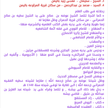
3. الشيخ – سليمان – مفـتى ربيد باليمن
4. السيد – محمد بن عبدالرحمن – من سكان قرية المراوعه باليمن
رحلاته في طلب العلم
o كما اشرنا تتلمذ الشيخ عوضه بن صالح على يد الشيخ عطيه بن صالح
الحمراني – من سكان قرية الحمران وظل ملازما له
زمنا طويلا وقـراء على يديه بعض الكتب العلميه والشرعيه منها:-
o المنهاج – للامام النووي في فقه ائمة الشافعيه
o والمنهاج للشيخ زكريا الانصاري
o والأم للامام الشافعي ،
o والمهذب
o وفتح العين ،
o ودرس على يديه صحيح البخاري وشرحه للعسقلاني مرتين ،
o ونسـخا في الفرائضo ونسخا في النحو منها ( الأجرومية ، وألفيه ابن
مالك ) وشرحها لإبن عقيل
o والملحمه للحريري
o والنقايه للامام السيوطي
o وجمع الجوامع
o وبعض النسخ في مصطلح الحديث
وظل شيخنا عوضه بن صالح (رحمه الله ) ملازما لشيخه عـطيه الفقـيه
الحمراني (رحمه الله ) الى لغاية ما توفي شيخه سنة 1340 هـ
o رحل بعد ذلك الى بيشـه _ و تتلمذ وقراء على يد شيخه عبد العزيز بن
عبدالله بن عتيق – قاضي بيشه
o كتاب – زاد المستنقع
o كتاب – الروض المربع
o كتاب – العقيده الواسطيه