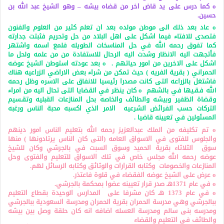
o كما درس على يد قاض اخر من قضاه بيشه – وهو الشيخ عبد الله بن
حسين.
o عاد بعد ذلك الى موطن مولده بعد ان تعلم كثير من العلوم والفنون
فتصدى للافتاء فيما اشكل على اهل البلاد من حل وتحريم فثبتت جدارته
كما تفوق رحمه الله في حل المناسخات الطويله فلمع اسمه واشتهر
فأتجهت اليه الانظار وشدت اليه الرحال للاستفادة من من علمه ولحل ما
اشكل على الاخرين من امور حياتهم .
o بعد عودته استوطن الشيخ عوضه
الحمراني ( بقرية الفريه ) حيث تمكن من شراء بعض الاراضي الزراعيه هناك
فاشتغل بالزراعه التى كانت مصدرا رئيسيا للانفاق على الاسره وظل رحمه
الله فـقـيها في بالشهم
o كان ينظر في القضايا التى تحال اليه من امراء
وقضاة الظفير
وبيشه والطائف والخاصه بحل المنازعات القبليه وتقـسيم
التركات حسب الفرائض الشرعيه الامر الذي اكسبه محبة الناس ورغبه
المسئولين في تعيينه قاضيا .
o تم تكليفه من الملك عبدالعزيز رحمه الله بتعليم الناس امور دينهم
والجلوس للفتوى في الاسواق العامه (التى كان الناس يرتادونها ) منها
سوق الثلاثاء بقرية الحميد وسوق السبت في بالجرشي وكان للشيخ
عوضه رحمه الله مجلس خاص في تلك الاسواق للتعليم والفتوى وحل
المنازعات والخصومات وكتابه القرارات والوثائق وكتابه الرسائل لهم.
o عرض على الشيخ عوضه الفقضاء في قلوة فاعتذر.
o في عام 1371هـ صدر قرار تعيينه عضوا بمحكمة بالجرشي.
o في عام 1373 هـ كان مشرفا على المدارس الوحيدة بقطاع التعليم
ببالجرشي وهي مدرسة الحمران بقرية الحمران ومدرسة السعودية ببالجرشي
ومدرسه بنى سالم ومدرسة العسله اضافه انه كان حلقة وصل بين بيشه
والطائف في التعليم والقضاء