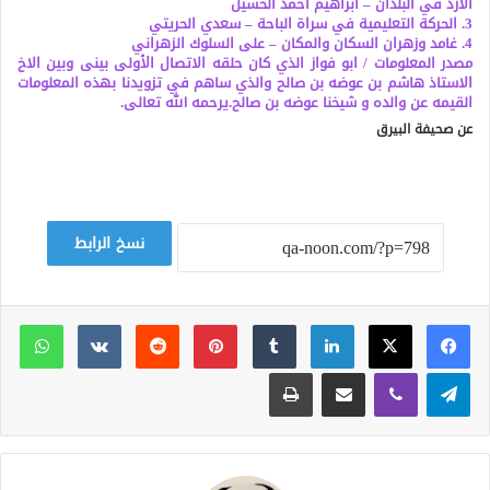
الازد في البلدان – ابراهيم احمد الحسيل
3. الحركة التعليمية في سراة الباحة – سعدي الحريتي
4. غامد وزهران السكان والمكان – على السلوك الزهراني
مصدر المعلومات / ابو فواز الذي كان حلقه الاتصال الأولى بينى وبين الاخ
الاستاذ هاشم بن عوضه بن صالح والذي ساهم في تزويدنا بهذه المعلومات
القيمه عن والده و شيخنا عوضه بن صالح.يرحمه الله تعالى
.
عن صحيفة البيرق
نسخ الرابط
لينكدإن
بينتيريست
وات
تيلقرام
ڤايبر
مشاركة عبر البريد
طباعة