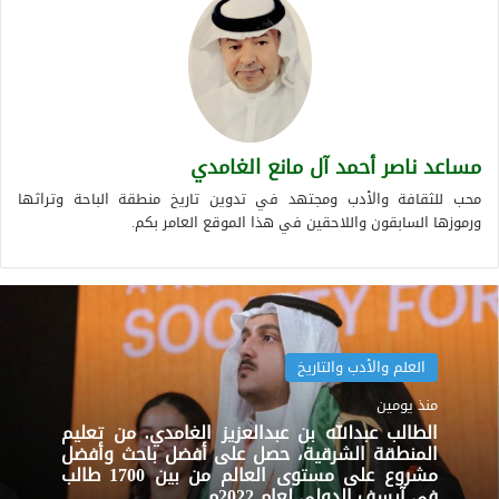
مساعد ناصر أحمد آل مانع الغامدي
محب للثقافة والأدب ومجتهد في تدوين تاريخ منطقة الباحة وتراثها
ورموزها السابقون واللاحقين في هذا الموقع العامر بكم.
العلم والأدب والتاريخ
منذ يومين
الطالب عبدالله بن عبدالعزيز الغامدي. من تعليم
المنطقة الشرقية، حصل على أفضل باحث وأفضل
مشروع على مستوى العالم من بين 1700 طالب
في آيسف الدولي لعام 2022م.