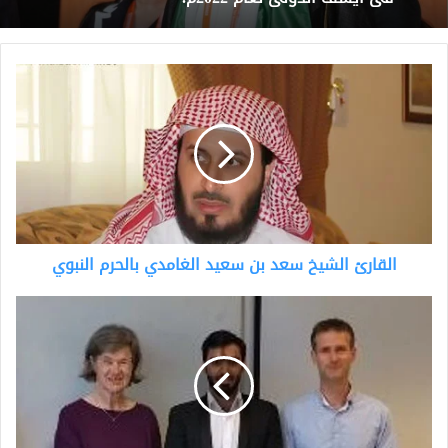
القارئ
الشيخ
سعد
بن
سعيد
الغامدي
بالحرم
النبوي
القارئ الشيخ سعد بن سعيد الغامدي بالحرم النبوي
الدكتوراه
لـ
وائل
صمھود
الغامدي.
من
جامعة