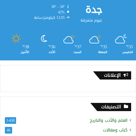
جدة
36º - 34º
42%
13.05 كيلومتر/ساعة
غيوم متفرقة
38
36
37
35
35
℃
℃
℃
℃
℃
الخميس
الجمعة
السبت
الأحد
الأثنين
الإعلانات
التصنيفات
العلم والأدب والتاريخ
1٬438
كتاب ومقالات
46