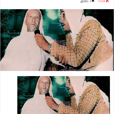
5٬124
3 دقائق
إلكترونيا