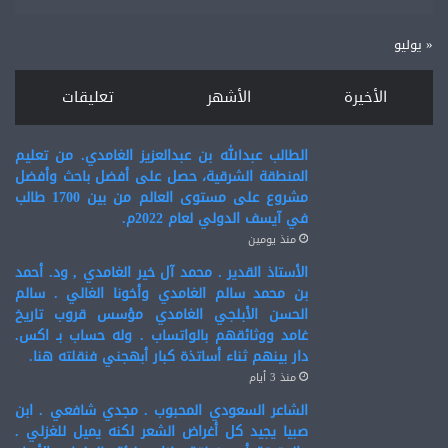
« يوليو
الأخيرة
الأشهر
تعليقات
الطالب عبدالله بن عبدالعزيز الغامدي. من تعليم
المنطقة الشرقية، حصل على أفضل باحث وأفضل
مشروع على مستوى العالم من بين 1700 طالب
في آيسف الدولي لعام 2022م.
منذ يومين
الأستاذ القدير . محمد آل خير الغامدي , ود. أحمد
بن محمد سالم الغامدي وأخونا الغالي . سالم
الحسن الأبلجي الغامدي مؤسس قروب تاريخ
غامد ووثائقهم بالواتساب . وله حساب بـ اكس.
دار بينهم ثناء أساتذة كبار أبهجني فنقلته هنا.
منذ 3 أيام
الشاعر السعودي المحبوب . مجدي شافعي . ابن
صبيا يجيد كل أغراض الشعر لكنه يميل للغزلي .