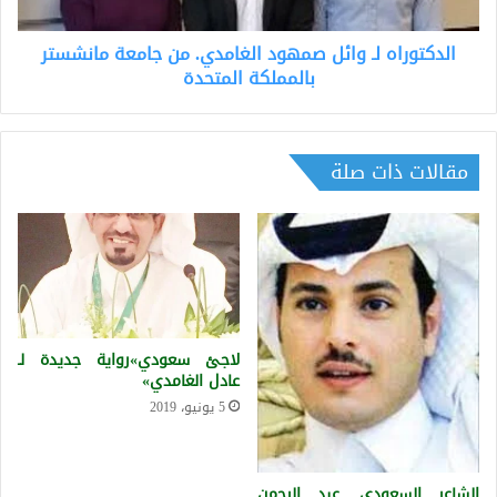
مانشستر
بالمملكة
الدكتوراه لـ وائل صمھود الغامدي. من جامعة مانشستر
المتحدة
بالمملكة المتحدة
مقالات ذات صلة
لاجئ سعودي»رواية جديدة لـ
عادل الغامدي»
5 يونيو، 2019
الشاعر السعودي .عبد الرحمن