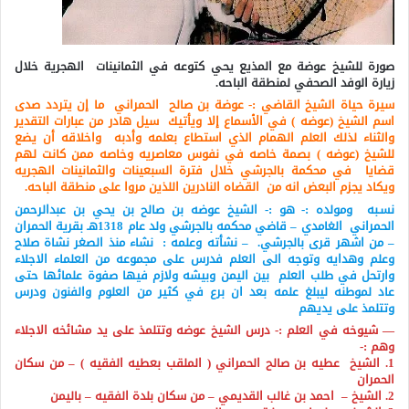
صورة للشيخ عوضة مع المذيع يحي كتوعه في الثمانينات الهجرية خلال
زيارة الوفد الصحفي لمنطقة الباحه
.
سيرة حياة الشيخ القاضي :- عوضة بن صالح الحمراني ما إن يتردد صدى
اسم الشيخ (عوضه ) في الأسماع إلا ويأتيك سيل هادر من عبارات التقدير
والثناء لذلك العلم الهمام الذي استطاع بعلمه وأدبه واخلاقه أن يضع
للشيخ (عوضه ) بصمة خاصه في نفوس معاصريه وخاصه ممن كانت لهم
قضايا في محكمة بالجرشي خلال فترة السبعينات والثمانينات الهجريه
ويكاد يجزم البعض انه من القضاه النادرين اللذين مروا على منطقة الباحه.
نسـبه ومولده :- هو :- الشيخ عوضه بن صالح بن يحي بن عبدالرحمن
الحمراني الغامدي – قاضي محكمه بالجرشي ولد عام 1318هـ بقرية الحمران
– من اشهر قرى بالجرشي.
– نشأته وعلمه : نشاء منذ الصغر نشاة صلاح
وعلم وهدايه وتوجه الى العلم فدرس على مجموعه من العلماء الاجلاء
وارتحل في طلب العلم بين اليمن وبيشه ولازم فيها صفوة علمائها حتى
عاد لموطنه ليبلغ علمه بعد ان برع في كثير من العلوم والفنون ودرس
وتتلمذ على يديهم
— شيوخه في العلم :- درس الشيخ عوضه وتتلمذ على يد مشائخه الاجلاء
وهم :-
1. الشيخ عطيه بن صالح الحمراني ( الملقب بعطيه الفقيه ) – من سكان
الحمران
2. الشيخ – احمد بن غالب القديمي – من سكان بلدة الفقيه – باليمن