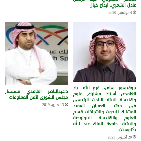
عادل الشمري. ابداع خيال
4 نوفمبر، 2020
بروفيسور. سامي غرم الله زياد
د.عبدالناصر الغامدي مستشار
الغامدي أستاذ مشارك, علوم
مجلس الشورى لأمن المعلومات
وهندسة البيئة الباحث الرئيسي
13 مايو، 2019
في مختبر العمران العميد
المشارك للبحوث والشراكات قسم
العلوم والهندسة البيولوجية
والبيئية. جامعة الملك عبد الله
(كاوست).
20 أكتوبر، 2025