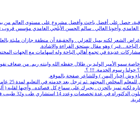
أفضل باحث وأفضل مشروع على مستوى العالم من بين 1700 طالب في آيسف الدولي لعام 2022
م الغامدي وأخونا الغالي . سالم الحسن الأبلجي الغامدي مؤسس قروب تار
ض الشعر لكنه يميل للغزلي . والحقيقة أن منطقة جازان مليئة بالعلماء
ي الباحة…غير ) وهو مقال يستحق القراءة والإشادة.
له مشاركات عديدة في تجمع أهالي الباحة وله اسهامات مع الجهات المخت
اصة سمو الأمير الوليد بن طلال حفظه الله وابنته ريم. من ضعاف نف
 حولنا رسوم الخدمة. !!! ؟.
نباء وش أخبار اليمن ) وللشاعر صفحة بالموقع.
مجتهد .ثم ترجل بعد خدمته في التعليم لمدة 25 عاما. عمل معرفا لقرية البلعلا .
اره لكنه تميز بالحزن . يجبرك على سماع كل قصائده.. وأحبها لقلبه ( أ
83 حاملي مؤهلات عليا 