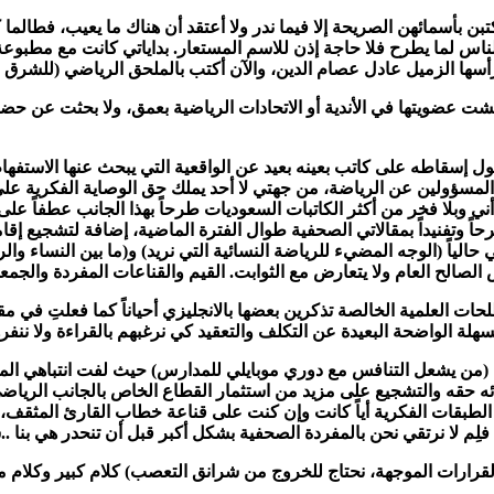
ن بأسمائهن الصريحة إلا فيما ندر ولا أعتقد أن هناك ما يعيب، فطالما كا
 الناس لما يطرح فلا حاجة إذن للاسم المستعار. بداياتي كانت مع مطبوع
أسها الزميل عادل عصام الدين، والآن أكتب بالملحق الرياضي (للشرق ا
شت عضويتها في الأندية أو الاتحادات الرياضية بعمق، ولا بحثت عن ح
قول إسقاطه على كاتب بعينه بعيد عن الواقعية التي يبحث عنها الاستفها
لمسؤولين عن الرياضة، من جهتي لا أحد يملك حق الوصاية الفكرية على 
ني وبلا فخر من أكثر الكاتبات السعوديات طرحاً بهذا الجانب عطفاً عل
اً وتفنيداً بمقالاتي الصحفية طوال الفترة الماضية، إضافة لتشجيع إقا
اً (الوجه المضيء للرياضة النسائية التي نريد) و(ما بين النساء والرياض
 الصالح العام ولا يتعارض مع الثوابت. القيم والقناعات المفردة والجمعي
ت العلمية الخالصة تذكرين بعضها بالانجليزي أحياناً كما فعلتِ في مق
هلة الواضحة البعيدة عن التكلف والتعقيد كي نرغبهم بالقراءة ولا ننف
ان (من يشعل التنافس مع دوري موبايلي للمدارس) حيث لفت انتباهي ال
طائه حقه والتشجيع على مزيد من استثمار القطاع الخاص بالجانب الرياض
 الطبقات الفكرية أياً كانت وإن كنت على قناعة خطاب القارئ المثقف، 
لِم لا نرتقي نحن بالمفردة الصحفية بشكل أكبر قبل أن تنحدر هي بنا .
صاً بالقرارات الموجهة، نحتاج للخروج من شرانق التعصب) كلام كبير وكلام