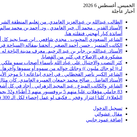
الخميس, أغسطس 6 2026
أخبار عاجلة
الطالب عبدالله بن عبدالعزيز الغامدي. من تعليم المنطقة الشرقية، حصل على 
الأستاذ القدير . محمد آل خير الغامدي , ود. أحمد بن محمد سال
أساتذة كبار أبهجني فنقلته هنا.
الشاعر السعودي المحبوب . مجدي شافعي . ابن صبيا يجيد كل أغرا
الكاتب المتميز . حسن أحمد الصغير . أتحفنا بمقاله (السياحة ف
الأستاذ. عبدالله بن جابر بن عبد الرحيم. معرف مدينة الباحة 
مشكورة في الإصلاح في كثير من القضايا.
كثر النصب والاحتيال على عباد الله بأسماء أصحاب سمو ملكي خ
لـ (( لو جاك مليون )) وجاتك حواله من سموه أو سموها وآخرها..؟
الشاعر الكبير ناصر القحطاني . في احدى ابداعاته ( يا موجز الأ
الأستاذ الفاضل . صالح محمد جمعان العميره الغامدي. كان مثال للمعلم المخلص ال
الشاعر والكاتب المبدع . عبد المجيد الزهراني . أجاد في كل أشع
البلعلاء). كلنا اعتزاز وفخر .. فكيف لو عمل إحصاء لكل الـ 300 قرية.
تسجيل الدخول
مقال عشوائي
إضافة عمود جانبي