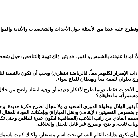
 ونطرح عليه عددا من الأسئلة حول الأحداث والشخصيات والأندية والمواق
ولاً: لماذا عنونتِه بالشمس والقمر، قد يثير ذلك تهمة (التناقض) حول 
ت الإصرار لكليهما معاً، فالرياضة (بنظري) ويجب أن تكون بالنسبة لنا 
ج يعلوان للقمة معاً ويهبطان للقاع سواء.
 على الأحداث فقط، دونما طرح لأفكار جديدة أو توجيه انتقاد واضح من 
ستمراً).. ما تعليقك؟
ً بفوز الهلال ببطولة الدوري السعودي ولا مجال لطرح فكرة جديدة أو ح
بخصوص القضيتين (الإيقاف) و(نقل المباراة) وبإمكانك العودة للمقال 
ة الحسم المادي من راتب اللاعب (المعاقب) ليكون عبرة للباقين وحتى 
قوبات ثابت، واضح، وصريح غير قابل للجدل والخلاف.
ى أن تكون بدايات القلم النسائي تحت اسم مستعار، ولكنك كتبت باسمك