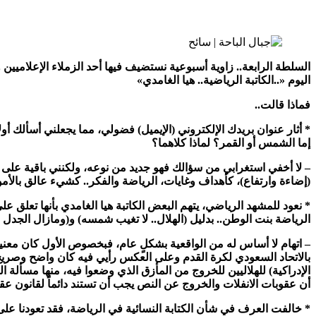
السلطة الرابعة.. زاوية أسبوعية نستضيف فيها أحد الزملاء الإعلاميين
اليوم «..الكاتبة الرياضية.. هيا الغامدي»
فماذا قالت..
* أثار عنوان بريدك الإلكتروني (الإيميل) فضولي، مما يجعلني أسألك أ
إما الشمس أو القمر؟ لماذا كلاهما؟
– لا أخفي استغرابي من سؤالك فهو جديد من نوعه، ولكنني باقية على ذا
(إضاءة وارتفاع)، كأهداف وغايات، الرياضة والفكر.. كشيء عالق بالأموا
* نعود للمشهد الرياضي، يتهم البعض الكاتبة هيا الغامدي بأنها تعلق
الرياضة بنت الوطن.. بدليل (الهلال.. لا تغيب شمسه) و(ومازال الجدل م
– اتهام لا أساس له من الواقعية بشكلٍ عام، فبخصوص الأول كان معنيا
بالاتحاد السعودي لكرة القدم وعلى العكس رأيي فيه كان واضح وصريح 
الإدراكية) للهلاليين للخروج من المأزق الذي وضعوا فيه، منها مسأل
أن عقوبات الانفلات والخروج عن النص يجب أن تستند دائماً لقانون ع
* خالفت العرف في شأن الكتابة النسائية في الرياضة، فقد تعودنا عل