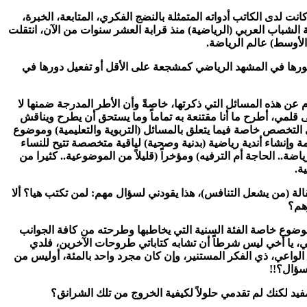
نت لدى الكاتب أدواته المتمثلة بالنضج الفكري، المتابعة، الخبرة،
ة الشباب العربي (الرياضية) منذ قرابة العشر سنوات من الآن، انتقلت
لأوسط) عالم الرياضة.
ضورها في المشهد الرياضي كمشجعة على الأقل أو تفعيل دورها في
م عن هذه المسائل التي ذكرتها، خاصةً وأن الأطر المدرجة ضمنها لا
قلمي، أطرح ما أنا مقتنعة به تماماً وما يستحق أن يطرح ويناقش
ى التخصص خاصة فيما يتعلق بالمسائل (التربوية والتعليمية) وموضوع
مة وإنشاء أندية رياضية (بدنية وصحية) لياقية متخصصة تتيح للنساء
ة.. الحاجة أم الترفيه) ومؤخراً (قليلاً من الموضوعية.. كثيرا من
ة.
الة (من يشعل التنافس)، هذا يقودني لسؤال مهم: لمن تكتب هيا؟ ألا
رهم؟
موضوع خاصة الفئة السنية التي يخاطبها وطرحته من كافة الجوانب
ي، يا أخي ليس شرطاً أن تشابه كتاباتي طروحات الآخرين، فلدي
الواعي، ذي الفكر المستنير، وإن كان مجرد واحد بالمئة، أوليس من
.سؤال؟!!
 مفيد لكنك لم تقدمي حلولاً لكيفية الخروج من تلك الشرانق؟