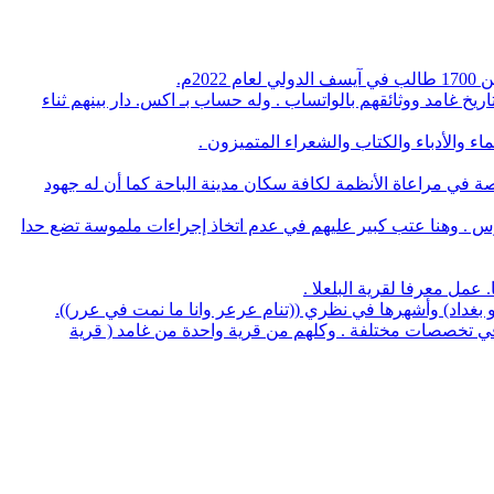
م.
يخ غامد ووثائقهم بالواتساب . وله حساب بـ اكس. دار بينهم ثناء
 والأدباء والكتاب والشعراء المتميزون .
صة في مراعاة الأنظمة لكافة سكان مدينة الباحة كما أن له جهود
وس . وهنا عتب كبير عليهم في عدم اتخاذ إجراءات ملموسة تضع حدا
لو بغداد) وأشهرها في نظري ((تنام عرعر وانا ما نمت في عرر)).
منهم 5 بروفسيور منهم 3 أطباء و32 يحملون الدكتوراه في عدة تخصصات وعدد 14 استشاري طب و32 طبيب في تخصصات مختلفة . وكلهم من قرية واحدة من غامد ( قرية