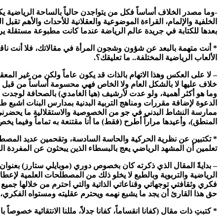
-وما مصدر الخلاف أساساً فكل من يتواجدن حالياً بالساحة الرياضية يكتب
الخلفية والإلمام، القراءة الموضوعية والعقلانية للأحداث والأهم تقبل
بعدها للكتابة في جريدة عالم الرياضة عندما كانت مطبوعة مستقلة ير
* أنت متهمة بالبعد عن شؤون وشجون المرأة في مقالاتك، فلا أنت ناق
الألعاب الرياضية المختلفة.. ما تعليقك؟.
– لا على العكس وهذا الاتهام بالذات قد يكون عاماً ولكن من غير المع
خلاف عليها لا بالشكل العام ولا الخاص فهي محسومة أساساً من قبل ا
وما هو أكثر أهمية، ولو عدت لأرشيف (هيا الغامدي) بالصحافة لوجدت أ
الدعوة لإضافة مقررات ومناهج التربية البدنية بمدارس البنات اشبع طرح
ممارسة النشاط البدني في جو من الخصوصية والاستقلالية ما يحضرني حالي
المنطق)، وأعيدها مراراً أطرح (فقط) ما أنا مقتنعة به تماماً وفيما يخص
* تكتبين عن نظرية الحركية والحاسة السادسة، وتقحمين عديد المصطلحا
تعلمين أن المشهد الرياضي يعج بالبسطاء الذين يبحثون عن المفردة الس
– بدايةً المقال الذي ذكرته كان بخصوص دوري (موبايلي ستارز) بعنو
الرياضية والتربوية وبالطبع لا يخلو ذلك من المصطلحات العلمية لإع
فكري وثقافتي توجهاتي وقناعاتي الذاتية والتي احترم من خلالها جميع
حق هذا القارئ أن يجد ما يشبع نهمه ويحترم عقليته ومستواه الفكري، ف
* كتبتِ ذات مقال (كفانا انقساماً، كفانا جدلاً، مللنا الانتقائية خصو