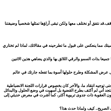
ف.قد نتفق أو نختلف معها ولكن تبقى آراؤها تمثلها شخصياً وضيفتنا
شخصيتك مما ينعكس على قبول ما تطرحينه في مقالاتك، لماذا لم تختاري
جميعا بذات السمو والرقي اللائق بها والذي يضاهي هذين الاثنين
خلال عرض المشكلة وطرح حلولها أسوة بما تفعله جارتك في عالم
تى توجيه انتقاد ما، والآخر كان بخصوص قرارات اللجنة الانضباطية
لتجد أني لم أكتف بطرح القضية بل أسهبت في وضع الحلول و(البدائل
تكون العقوبة ذات جدوى تربوية أكثر، كما أشرت في معرض حديثي إلى
 الصريح.. كيف ولماذا حدث هذا؟