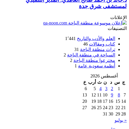
لمستشفى شرق جدة
الإعلانات
التصنيفات
العلم والأدب والتاريخ
1٬441
كتاب ومقالات
46
تراث منطقة الباحة
31
السياحة في منطقة الباحة
2
مخترعوا منطقة الباحة
2
أنظمة سعودية عامة
1
أغسطس 2026
ج
س
د
ن
ث
أرب
خ
6
5
4
3
2
1
13
12
11
10
9
8
7
20
19
18
17
16
15
14
27
26
25
24
23
22
21
31
30
29
28
« يوليو