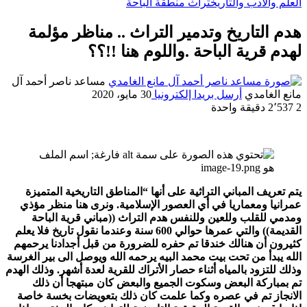
العلم والأدب والتاريخ
تراث منطقة الباحة
هدم التاريخ وتدمير التراث .. مناظر مؤلمة
لهدم قرية الباحة .واللوم هنا !!؟؟
مساعد ناصر أحمد آل
مانع الغامدي
أرسل بريدا إلكترونيا
30 مايو، 2020
2
2٬537
دقيقة واحدة
يتم تعريف المباني التراثية على أنها “المناطق التاريخية المتميزة
عمرانيا ومعماريا في أي العصور الإسلامية. ونرى هنا منظر مؤذي
ومدمي للقلب وللعين وللنفس هدم التراث ((مباني قرية الباحة
القديمة)) والتي عمرها حوالي 600 سنة وعندما نقول تاريخ فلا يعلم
كثيرون أن هنالك خندقا تم حفره للضرورة
من قبل أجدادنا يرحمهم
الله يبدأ من تحت بيت محمد البيه يرحمه الله ويوصل الى بير الغرسة
وذلك للتزود بالمياه أثناء حصار الأتراك للقرية لعدة أشهر. وذلك الهدم
تم بمباركة البعض وسكوت الجميع والبعض كان مبتهجا أن ذلك
الانجاز تم في عصره وكما علمت كان ذلك بتعويضات بخسة خاصة