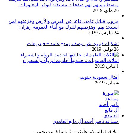
مبسط ومنهم لهم صفحات مستقله لتوفر المعلومات.
26 مايو، 2019
حروب قبائل غامد.دفاعا عن العرض والأرض وفزعتهم لمن
استنجد بهم. وهزيمتهم للترك مع أبناء العمومة زهران.
24 مارس، 2020
تشكيله كبيره..عن وصف ومدح غامد + فيديوهات
26 يوليو، 2019
الثلاث الغامديات.. خلـدتها أحاديث الرواه والشعـراء
1 يناير، 2019
أمثال سعودية جنوبيه
4 يناير، 2019
مساعد ناصر أحمد آل مانع الغامدي
أولا قول السلام عليكم .. ثانيا ما فهمت شي...