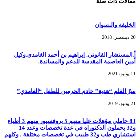
مقالات ذات صلة
الخليفة والنسوان
20 ديسمبر، 2018
أ.المستشار القانوني. إبراهيم بن أحمد الغامدي.وكيل
أمين العاصمة المقدسة للدعم والمساندة.
11 يونيو، 2021
سرّ القلم “هدية” خادم الحرمين للطفل “الغامدي”
21 يونيو، 2019
83 حاملي مؤهلات عليا منهم 5 بروفسيور منهم 3 أطباء
و32 يحملون الدكتوراه في عدة تخصصات وعدد 14
استشاري طب و32 طبيب في تخصصات مختلفة . وكلهم