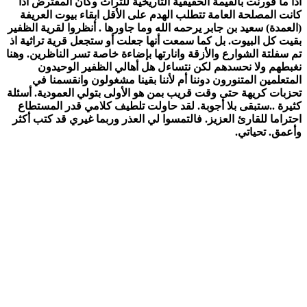
اذا ما قورنت بالقيمة الحقيقية التاريخية للتراث وكان المفترض اذا
كانت المصلحة العامة تتطلب الهدم على الأقل ابقاء بيوت العريفة
(العمدة) سعيد بن جابر يرحمه الله وما جاورها . أنظروا لقرية الظفير
بقيت كل البيوت. بل كما سمعت أنها جعلت أو ستجعل قرية تراثية اذ
تم سفلتة الشوارع والأزقة وانارتها بإضاءة خاصة تسر الناظرين. وهنا
نغبطهم ولا نحسدهم لكن نتساءل هل أهالي الظفير الوحيدون
المتعلمين المتنورون دوننا أم لأننا بقينا مشغولون وانقسمنا في
تحزبات كريهة حتى وقت قريب بمن هو الأولى بتولي العمودية. أسئلة
كثيرة ..ستبقى بلا أجوبة. لقد حاولت تلطيف كلامي قدر المستطاع
احتراما للقارئ العزيز. فالتمسوا لي العذر وربما غيري قد كتب أكثر
وأعمق. تحياتي.