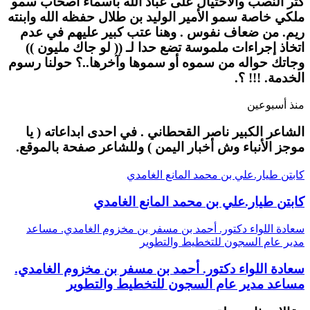
كثر النصب والاحتيال على عباد الله بأسماء أصحاب سمو
ملكي خاصة سمو الأمير الوليد بن طلال حفظه الله وابنته
ريم. من ضعاف نفوس . وهنا عتب كبير عليهم في عدم
اتخاذ إجراءات ملموسة تضع حدا لـ (( لو جاك مليون ))
وجاتك حواله من سموه أو سموها وآخرها..؟ حولنا رسوم
الخدمة. !!! ؟.
منذ أسبوعين
الشاعر الكبير ناصر القحطاني . في احدى ابداعاته ( يا
موجز الأنباء وش أخبار اليمن ) وللشاعر صفحة بالموقع.
كابتن طيار.علي بن محمد المانع الغامدي
كابتن طيار.علي بن محمد المانع الغامدي
سعادة اللواء دكتور. أحمد بن مسفر بن مخزوم الغامدي. مساعد
مدير عام السجون للتخطيط والتطوير
سعادة اللواء دكتور. أحمد بن مسفر بن مخزوم الغامدي.
مساعد مدير عام السجون للتخطيط والتطوير