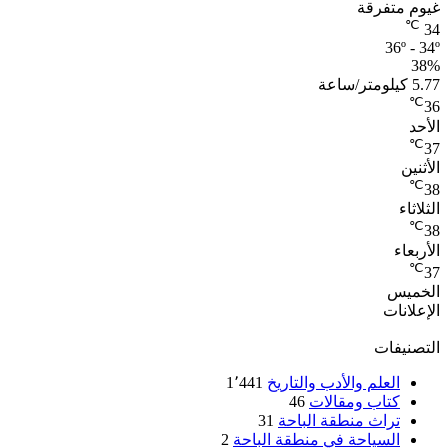
غيوم متفرقة
℃
34
36º - 34º
38%
5.77 كيلومتر/ساعة
℃
36
الأحد
℃
37
الأثنين
℃
38
الثلاثاء
℃
38
الأربعاء
℃
37
الخميس
الإعلانات
التصنيفات
العلم والأدب والتاريخ
1٬441
كتاب ومقالات
46
تراث منطقة الباحة
31
السياحة في منطقة الباحة
2