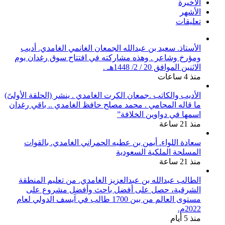
الأخيرة
الأشهر
تعليقات
الأستاذ. سعيد بن عبدالله الجمعان الغانمي الغامدي. أديب
ومؤرخ وشاعر . وهذه مشاركته في افتتاح سوق رغدان يوم
الاثنين الموافق 20 / 2/ 1448هـ .
منذ 4 ساعات
الأديب والكاتب .جمعان الكرت الغامدي . ينشر (الحلقة الأولىً)
ما قاله المحامي . محمد مصلح حافظ الغامدي .. باقي رغدان
اسمها في دواوين الخلافة”
منذ 21 ساعة
سعادة اللواء. أيمن بن عطيه الحمراني الغامدي. بالقوات
المسلحة الملكية السعودية
منذ 21 ساعة
الطالب عبدالله بن عبدالعزيز الغامدي. من تعليم المنطقة
الشرقية، حصل على أفضل باحث وأفضل مشروع على
مستوى العالم من بين 1700 طالب في آيسف الدولي لعام
2022م.
منذ 5 أيام