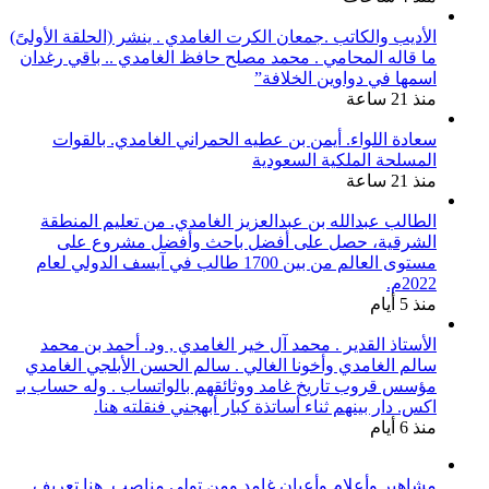
الأديب والكاتب .جمعان الكرت الغامدي . ينشر (الحلقة الأولىً)
ما قاله المحامي . محمد مصلح حافظ الغامدي .. باقي رغدان
اسمها في دواوين الخلافة”
منذ 21 ساعة
سعادة اللواء. أيمن بن عطيه الحمراني الغامدي. بالقوات
المسلحة الملكية السعودية
منذ 21 ساعة
الطالب عبدالله بن عبدالعزيز الغامدي. من تعليم المنطقة
الشرقية، حصل على أفضل باحث وأفضل مشروع على
مستوى العالم من بين 1700 طالب في آيسف الدولي لعام
2022م.
منذ 5 أيام
الأستاذ القدير . محمد آل خير الغامدي , ود. أحمد بن محمد
سالم الغامدي وأخونا الغالي . سالم الحسن الأبلجي الغامدي
مؤسس قروب تاريخ غامد ووثائقهم بالواتساب . وله حساب بـ
اكس. دار بينهم ثناء أساتذة كبار أبهجني فنقلته هنا.
منذ 6 أيام
مشاهير وأعلام وأعيان غامد ومن تولى مناصب. هنا تعريف