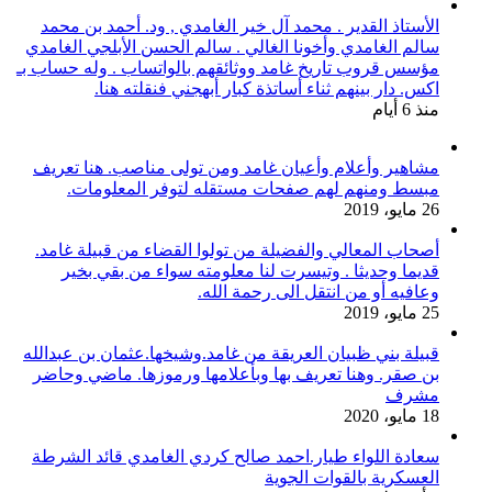
الأستاذ القدير . محمد آل خير الغامدي , ود. أحمد بن محمد
سالم الغامدي وأخونا الغالي . سالم الحسن الأبلجي الغامدي
مؤسس قروب تاريخ غامد ووثائقهم بالواتساب . وله حساب بـ
اكس. دار بينهم ثناء أساتذة كبار أبهجني فنقلته هنا.
منذ 6 أيام
مشاهير وأعلام وأعيان غامد ومن تولى مناصب. هنا تعريف
مبسط ومنهم لهم صفحات مستقله لتوفر المعلومات.
26 مايو، 2019
أصحاب المعالي والفضيلة من تولوا القضاء من قبيلة غامد.
قديما وحديثا . وتيسرت لنا معلومته سواء من بقي بخير
وعافيه أو من انتقل الى رحمة الله.
25 مايو، 2019
قبيلة بني ظبيان العريقة من غامد.وشيخها.عثمان بن عبدالله
بن صقر. وهنا تعريف بها وبأعلامها ورموزها. ماضي وحاضر
مشرف
18 مايو، 2020
سعادة اللواء طيار.احمد صالح كردي الغامدي قائد الشرطة
العسكرية بالقوات الجوية