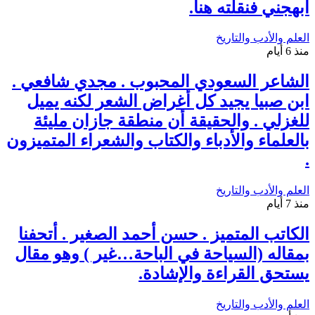
أبهجني فنقلته هنا.
العلم والأدب والتاريخ
منذ 6 أيام
الشاعر السعودي المحبوب . مجدي شافعي .
ابن صبيا يجيد كل أغراض الشعر لكنه يميل
للغزلي . والحقيقة أن منطقة جازان مليئة
بالعلماء والأدباء والكتاب والشعراء المتميزون
.
العلم والأدب والتاريخ
منذ 7 أيام
الكاتب المتميز . حسن أحمد الصغير . أتحفنا
بمقاله (السياحة في الباحة…غير ) وهو مقال
يستحق القراءة والإشادة.
العلم والأدب والتاريخ