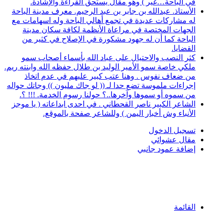
في الباحة…غير ) وهو مقال يستحق القراءة والإشادة.
الأستاذ. عبدالله بن جابر بن عبد الرحيم. معرف مدينة الباحة
له مشاركات عديدة في تجمع أهالي الباحة وله اسهامات مع
الجهات المختصة في مراعاة الأنظمة لكافة سكان مدينة
الباحة كما أن له جهود مشكورة في الإصلاح في كثير من
القضايا.
كثر النصب والاحتيال على عباد الله بأسماء أصحاب سمو
ملكي خاصة سمو الأمير الوليد بن طلال حفظه الله وابنته ريم.
من ضعاف نفوس . وهنا عتب كبير عليهم في عدم اتخاذ
إجراءات ملموسة تضع حدا لـ (( لو جاك مليون )) وجاتك حواله
من سموه أو سموها وآخرها..؟ حولنا رسوم الخدمة. !!! ؟.
الشاعر الكبير ناصر القحطاني . في احدى ابداعاته ( يا موجز
الأنباء وش أخبار اليمن ) وللشاعر صفحة بالموقع.
تسجيل الدخول
مقال عشوائي
إضافة عمود جانبي
القائمة