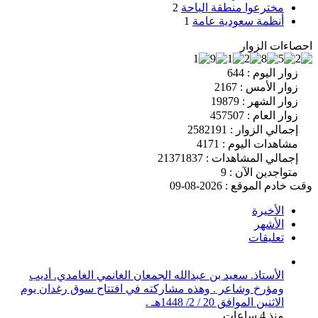
مخترعوا منطقة الباحة
2
أنظمة سعودية عامة
1
احصاءات الزوار
زوار اليوم : 644
زوار الأمس : 2167
زوار الشهر : 19879
زوار العام : 457507
إجمالي الزوار : 2582191
مشاهدات اليوم : 4171
إجمالي المشاهدات : 21371837
متواجدين الآن : 9
وقت خادم الموقع : 2026-08-09
الأخيرة
الأشهر
تعليقات
الأستاذ. سعيد بن عبدالله الجمعان الغانمي الغامدي. أديب
ومؤرخ وشاعر . وهذه مشاركته في افتتاح سوق رغدان يوم
الاثنين الموافق 20 / 2/ 1448هـ .
منذ 4 ساعات