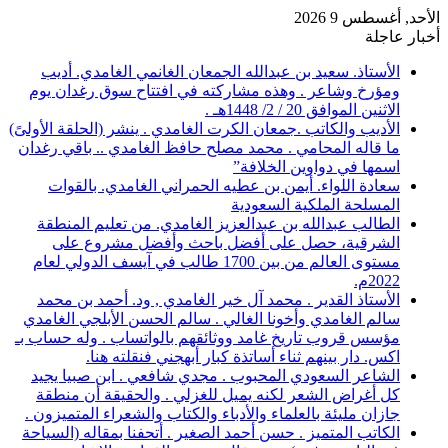
الأحد, أغسطس 9 2026
أخبار عاجلة
الأستاذ. سعيد بن عبدالله الجمعان الغانمي الغامدي. أديب
ومؤرخ وشاعر . وهذه مشاركته في افتتاح سوق رغدان يوم
الاثنين الموافق 20 / 2/ 1448هـ .
الأديب والكاتب .جمعان الكرت الغامدي . ينشر (الحلقة الأولىً)
ما قاله المحامي . محمد مصلح حافظ الغامدي .. باقي رغدان
اسمها في دواوين الخلافة”
سعادة اللواء. أيمن بن عطيه الحمراني الغامدي. بالقوات
المسلحة الملكية السعودية
الطالب عبدالله بن عبدالعزيز الغامدي. من تعليم المنطقة
الشرقية، حصل على أفضل باحث وأفضل مشروع على
مستوى العالم من بين 1700 طالب في آيسف الدولي لعام
2022م.
الأستاذ القدير . محمد آل خير الغامدي , ود. أحمد بن محمد
سالم الغامدي وأخونا الغالي . سالم الحسن الأبلجي الغامدي
مؤسس قروب تاريخ غامد ووثائقهم بالواتساب . وله حساب بـ
اكس. دار بينهم ثناء أساتذة كبار أبهجني فنقلته هنا.
الشاعر السعودي المحبوب . مجدي شافعي . ابن صبيا يجيد
كل أغراض الشعر لكنه يميل للغزلي . والحقيقة أن منطقة
جازان مليئة بالعلماء والأدباء والكتاب والشعراء المتميزون .
الكاتب المتميز . حسن أحمد الصغير . أتحفنا بمقاله (السياحة