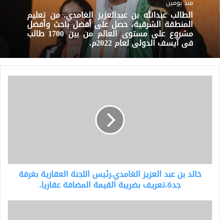
منذ يومين
الطالب عبدالله بن عبدالعزيز الغامدي. من تعليم
المنطقة الشرقية، حصل على أفضل باحث وأفضل
مشروع على مستوى العالم من بين 1700 طالب
في آيسف الدولي لعام 2022م.
خالد
بن
عبد
العزيز
الغامدي.رئيس
اللجنة
العقارية
بغرفة
جدة.تعريف
خالد بن عبد العزيز الغامدي.رئيس اللجنة العقارية بغرفة
بضريبة
القيمة
جدة.تعريف بضريبة القيمة المضافة عقاريا.
المضافة
عقاريا.
هل
تصدق