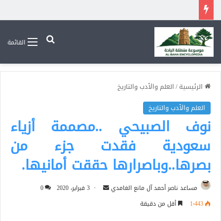
بحث عن
القائمة
الرئيسية
/
العلم والأدب والتاريخ
العلم والأدب والتاريخ
نوف الصبيحي ..مصممة أزياء
سعودية فقدت جزء من
بصرها..وباصرارها حققت أمانيها.
أرسل
مساعد ناصر أحمد آل مانع الغامدي
3 فبراير، 2020
0
بريدا
1٬443
أقل من دقيقة
إلكترونيا