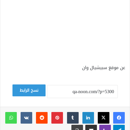
عن موقع سبيشيال وان
نسخ الرابط
لينكدإن
بينتيريست
وات
تيلقرام
ڤايبر
مشاركة عبر البريد
طباعة