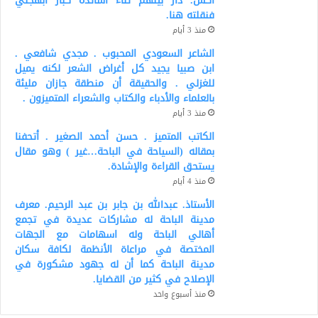
اكس. دار بينهم ثناء أساتذة كبار أبهجني
فنقلته هنا.
منذ 3 أيام
الشاعر السعودي المحبوب . مجدي شافعي .
ابن صبيا يجيد كل أغراض الشعر لكنه يميل
للغزلي . والحقيقة أن منطقة جازان مليئة
بالعلماء والأدباء والكتاب والشعراء المتميزون .
منذ 3 أيام
الكاتب المتميز . حسن أحمد الصغير . أتحفنا
بمقاله (السياحة في الباحة…غير ) وهو مقال
يستحق القراءة والإشادة.
منذ 4 أيام
الأستاذ. عبدالله بن جابر بن عبد الرحيم. معرف
مدينة الباحة له مشاركات عديدة في تجمع
أهالي الباحة وله اسهامات مع الجهات
المختصة في مراعاة الأنظمة لكافة سكان
مدينة الباحة كما أن له جهود مشكورة في
الإصلاح في كثير من القضايا.
منذ أسبوع واحد