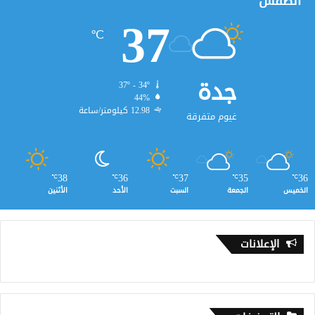
الطقس
37
℃
جدة
37º - 34º
44%
12.98 كيلومتر/ساعة
غيوم متفرقة
38
36
37
35
36
℃
℃
℃
℃
℃
الخميس
الجمعة
السبت
الأحد
الأثنين
الإعلانات