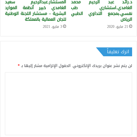
د.رائد عبد الرحيم محمد
المستشار.عبدالرحيم سعيد
الغامدي.استشاري طب
الغامدي خبير أنظمة الموارد
نفسي.بمجمع التداوي الطبي
البشرية – مستشار اللجنة الوطنية
الرياض
للجان العمالية بالمملكة
21 مايو، 2020
3 مايو، 2021
اترك تعليقاً
لن يتم نشر عنوان بريدك الإلكتروني.
الحقول الإلزامية مشار إليها بـ
*
ا
ل
ت
ع
ل
ي
ق