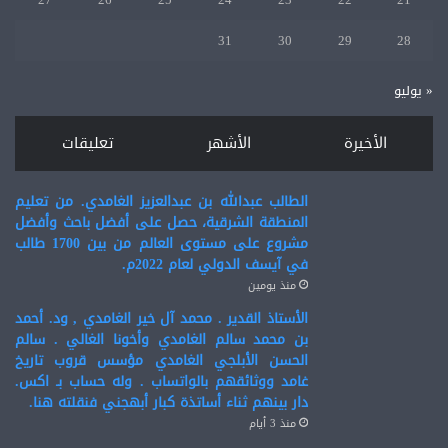
31
30
29
28
« يوليو
الأخيرة
الأشهر
تعليقات
الطالب عبدالله بن عبدالعزيز الغامدي. من تعليم
المنطقة الشرقية، حصل على أفضل باحث وأفضل
مشروع على مستوى العالم من بين 1700 طالب
في آيسف الدولي لعام 2022م.
منذ يومين
الأستاذ القدير . محمد آل خير الغامدي , ود. أحمد
بن محمد سالم الغامدي وأخونا الغالي . سالم
الحسن الأبلجي الغامدي مؤسس قروب تاريخ
غامد ووثائقهم بالواتساب . وله حساب بـ اكس.
دار بينهم ثناء أساتذة كبار أبهجني فنقلته هنا.
منذ 3 أيام