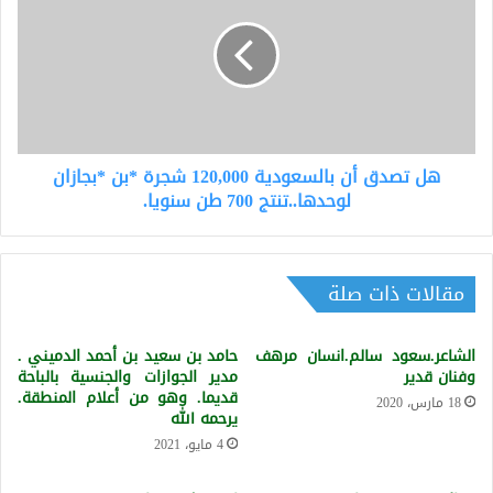
أن
بالسعودية
120,000
شجرة
*بن
*بجازان
لوحدها..تنتج
هل تصدق أن بالسعودية 120,000 شجرة *بن *بجازان
700
طن
لوحدها..تنتج 700 طن سنويا.
سنويا.
مقالات ذات صلة
الشاعر.سعود سالم.انسان مرهف
حامد بن سعيد بن أحمد الدميني .
وفنان قدير
مدير الجوازات والجنسية بالباحة
قديما. وهو من أعلام المنطقة.
18 مارس، 2020
يرحمه الله
4 مايو، 2021