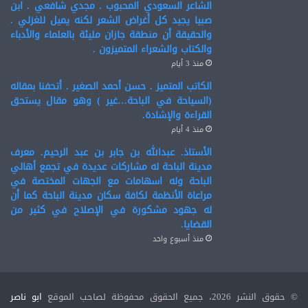
الشاعر السعودي المحبوب . مجدي شافعي . ابن
صبيا يجيد كل أغراض الشعر لكنه يميل للغزلي .
والحقيقة أن منطقة جازان مليئة بالعلماء والأدباء
والكتاب والشعراء المتميزون .
منذ 3 أيام
الكاتب المتميز . حسن أحمد الصغير . أتحفنا بمقاله
(السياحة في الباحة…غير ) وهو مقال يستحق
القراءة والإشادة.
منذ 4 أيام
الأستاذ. عبدالله بن جابر بن عبد الرحيم. معرف
مدينة الباحة له مشاركات عديدة في تجمع أهالي
الباحة وله اسهامات مع الجهات المختصة في
مراعاة الأنظمة لكافة سكان مدينة الباحة كما أن
له جهود مشكورة في الإصلاح في كثير من
القضايا.
منذ أسبوع واحد
© حقوق النشر 2026، جميع الحقوق محفوظة لصاحب الموقع
ابو ناصر