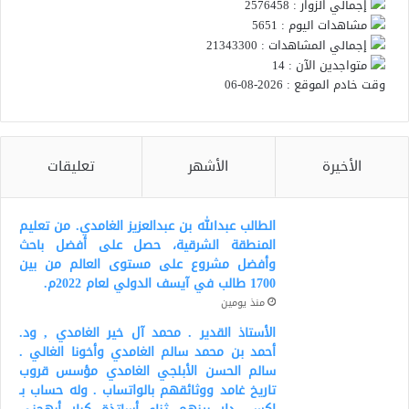
إجمالي الزوار : 2576458
مشاهدات اليوم : 5651
إجمالي المشاهدات : 21343300
متواجدين الآن : 14
وقت خادم الموقع : 2026-08-06
الأخيرة
الأشهر
تعليقات
الطالب عبدالله بن عبدالعزيز الغامدي. من تعليم
المنطقة الشرقية، حصل على أفضل باحث
وأفضل مشروع على مستوى العالم من بين
1700 طالب في آيسف الدولي لعام 2022م.
منذ يومين
الأستاذ القدير . محمد آل خير الغامدي , ود.
أحمد بن محمد سالم الغامدي وأخونا الغالي .
سالم الحسن الأبلجي الغامدي مؤسس قروب
تاريخ غامد ووثائقهم بالواتساب . وله حساب بـ