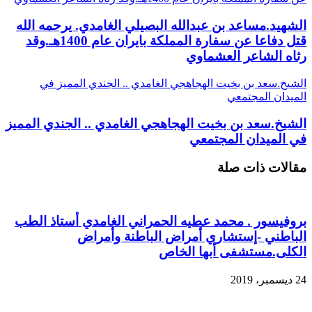
الشهيد.مساعد بن عبدالله البصيلي الغامدي. يرحمه الله
قتل دفاعا عن سفارة المملكة بايران عام 1400هـ.وقد
رثاه الشاعر العشماوي
الشيخ.سعد بن بخيت الهجاهجي الغامدي .. الجندي المميز في
الميدان المجتمعي
الشيخ.سعد بن بخيت الهجاهجي الغامدي .. الجندي المميز
في الميدان المجتمعي
مقالات ذات صلة
بروفيسور . محمد عطيه الحمراني الغامدي أستاذ الطب
الباطني -إستشاري أمراض الباطنة وأمراض
الكلى.مستشفى أبها الخاص
24 ديسمبر، 2019