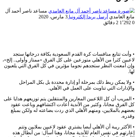
مساعد ناصر أحمد آل
مانع الغامدي
أرسل بريدا إلكترونيا
3 مارس، 2020
0
1٬292
2 دقائق
• وأنت تتابع منافسات كرة القدم السعودية بكافة درجاتها ستجد
لاعبين كثرا من الأهلي متوزعين على كل الفرق «ممتاز وأولى.. إلخ»،
وإن أمعنت النظر ستجدهم نجوما مؤثرين في كل الفرق التي يلعبون
لها.
• ولا يمكن ربط ذلك بمرحلة أو إدارة محددة بل بكل المراحل
والإدارات التي تناوبت على العمل في الأهلي.
• المريب أن كل اللاعبين المعارين والمنتقلين يتم توزيعهم هدايا على
كل الفرق مجانا، وكثير من الأندية أعادت اكتشافهم وباعت عقود
بعضهم بالملايين، ومنهم الأهلي الذي ردت بضاعته له ولكن بمبلغ
وقدره.
• الأكثر ريبة أن الأهلي أيضا يشتري عقود لاعبين بملايين وتتم
إعارتهم في نفس العام للأندية مجانا، وهنا أسأل: من أبطال هذه