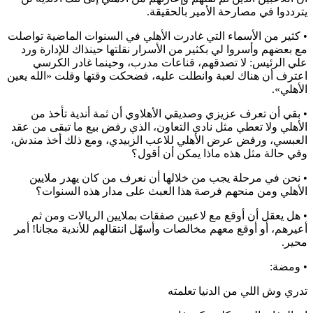
يترددوا في مصارحة الأمير بالحقيقة.
• كثير من الأسماء التي غادرت الأهلي في السنوات الماضية تواصلت
مع بعضهم وأسروا لي بكثير من الأسرار نقلتها حينذاك للإدارة ورد
علي الرئيس: لا تصدقهم، قناعات مدرب، وحينما غادر الكرسي
اعترف أن هناك لعبة وانطلت عليه، فضحكت وقتها وقلت «الله يعين
الأهلي».
• بقي أن تعرف عزيزي وصديقي الأهلاوي أن ثمة أندية تأخذ من
الأهلي ولا تعطي مثل نادي التعاون، الذي رفض بيع ما تبقى من عقد
العبسي، ورفض عرض الأهلي للاعب الزبيدي، ومع ذلك أخذ مندش،
وفي حالة مثل هذه ماذا يمكن أن أقول؟
• نحن في مرحلة يجب من خلالها أن نعرف من كان يهدر ملايين
الأهلي ومن منحهم فرصة هذا العبث على مدار هذه السنوات؟
• هل يعقل أن أوقع مع لاعبين صفقات بملايين الريالات ومن ثم
أعيرهم، أو أوقع معهم مخالصات وأسهّل انتقالهم للأندية مجانا! أمر
محير.
• ومضة:
تدري وش اللي من الدنيا تعلمته