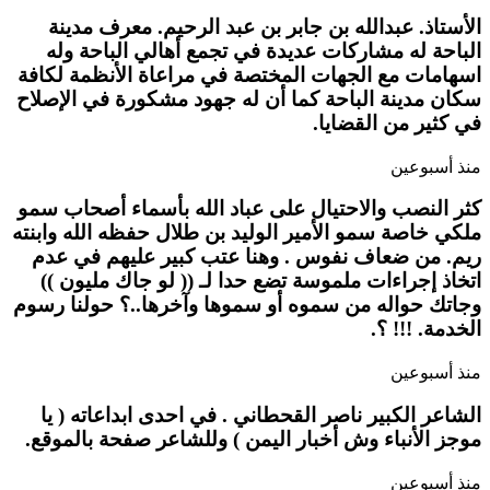
الأستاذ. عبدالله بن جابر بن عبد الرحيم. معرف مدينة
الباحة له مشاركات عديدة في تجمع أهالي الباحة وله
اسهامات مع الجهات المختصة في مراعاة الأنظمة لكافة
سكان مدينة الباحة كما أن له جهود مشكورة في الإصلاح
في كثير من القضايا.
منذ أسبوعين
كثر النصب والاحتيال على عباد الله بأسماء أصحاب سمو
ملكي خاصة سمو الأمير الوليد بن طلال حفظه الله وابنته
ريم. من ضعاف نفوس . وهنا عتب كبير عليهم في عدم
اتخاذ إجراءات ملموسة تضع حدا لـ (( لو جاك مليون ))
وجاتك حواله من سموه أو سموها وآخرها..؟ حولنا رسوم
الخدمة. !!! ؟.
منذ أسبوعين
الشاعر الكبير ناصر القحطاني . في احدى ابداعاته ( يا
موجز الأنباء وش أخبار اليمن ) وللشاعر صفحة بالموقع.
منذ أسبوعين