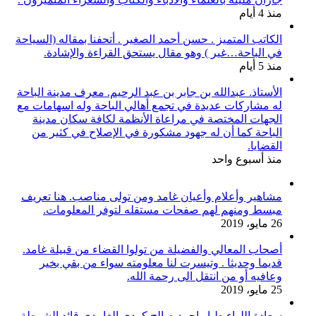
منذ 4 أيام
الكاتب المتميز . حسن أحمد الصغير . أتحفنا بمقاله (السياحة
في الباحة…غير ) وهو مقال يستحق القراءة والإشادة.
منذ 5 أيام
الأستاذ. عبدالله بن جابر بن عبد الرحيم. معرف مدينة الباحة
له مشاركات عديدة في تجمع أهالي الباحة وله اسهامات مع
الجهات المختصة في مراعاة الأنظمة لكافة سكان مدينة
الباحة كما أن له جهود مشكورة في الإصلاح في كثير من
القضايا.
منذ أسبوع واحد
مشاهير وأعلام وأعيان غامد ومن تولى مناصب. هنا تعريف
مبسط ومنهم لهم صفحات مستقله لتوفر المعلومات.
26 مايو، 2019
أصحاب المعالي والفضيلة من تولوا القضاء من قبيلة غامد.
قديما وحديثا . وتيسرت لنا معلومته سواء من بقي بخير
وعافيه أو من انتقل الى رحمة الله.
25 مايو، 2019
سعادة اللواء طيار.احمد صالح كردي الغامدي قائد الشرطة