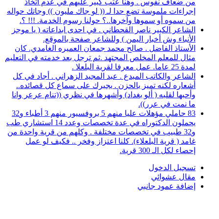
من ضعاف نفوس . وهنا عتب كبير عليهم في عدم اتخاذ
إجراءات ملموسة تضع حدا لـ (( لو جاك مليون )) وجاتك حواله
من سموه أو سموها وآخرها..؟ حولنا رسوم الخدمة. !!! ؟.
الشاعر الكبير ناصر القحطاني . في احدى ابداعاته ( يا موجز
الأنباء وش أخبار اليمن ) وللشاعر صفحة بالموقع.
الأستاذ الفاضل . صالح محمد جمعان العميره الغامدي. كان
مثال للمعلم المخلص المجتهد .ثم ترجل بعد خدمته في التعليم
لمدة 25 عاما. عمل معرفا لقرية البلعلا .
الشاعر والكاتب المبدع . عبد المجيد الزهراني . أجاد في كل
أشعاره لكنه تميز بالحزن . يجبرك على سماع كل قصائده..
وأحبها لقلبه ( ألو بغداد) وأشهرها في نظري ((تنام عرعر وانا
ما نمت في عرر)).
83 حاملي مؤهلات عليا منهم 5 بروفسيور منهم 3 أطباء و32
يحملون الدكتوراه في عدة تخصصات وعدد 14 استشاري طب
و32 طبيب في تخصصات مختلفة . وكلهم من قرية واحدة من
غامد ( قرية البلعلاء). كلنا اعتزاز وفخر .. فكيف لو عمل
إحصاء لكل الـ 300 قرية.
تسجيل الدخول
مقال عشوائي
إضافة عمود جانبي