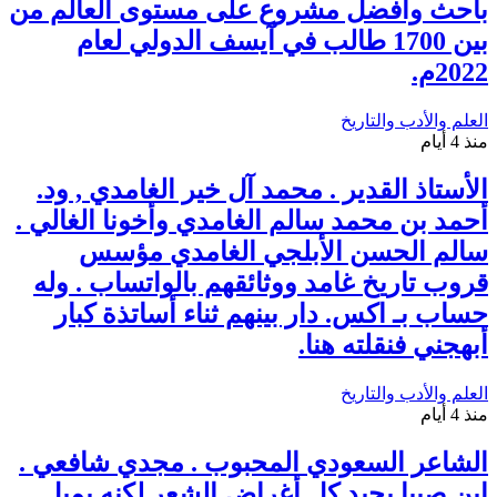
باحث وأفضل مشروع على مستوى العالم من
بين 1700 طالب في آيسف الدولي لعام
2022م.
العلم والأدب والتاريخ
منذ 4 أيام
الأستاذ القدير . محمد آل خير الغامدي , ود.
أحمد بن محمد سالم الغامدي وأخونا الغالي .
سالم الحسن الأبلجي الغامدي مؤسس
قروب تاريخ غامد ووثائقهم بالواتساب . وله
حساب بـ اكس. دار بينهم ثناء أساتذة كبار
أبهجني فنقلته هنا.
العلم والأدب والتاريخ
منذ 4 أيام
الشاعر السعودي المحبوب . مجدي شافعي .
ابن صبيا يجيد كل أغراض الشعر لكنه يميل