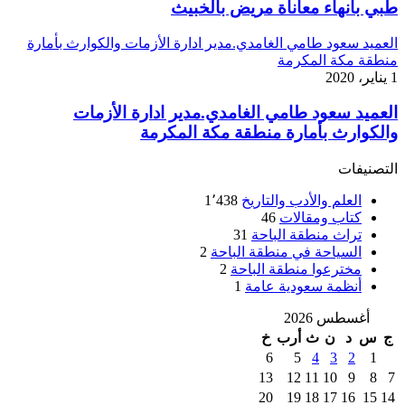
طبي بانهاء معاناة مريض بالخبيث
العميد سعود طامي الغامدي.مدير ادارة الأزمات والكوارث بأمارة
منطقة مكة المكرمة
1 يناير، 2020
العميد سعود طامي الغامدي.مدير ادارة الأزمات
والكوارث بأمارة منطقة مكة المكرمة
التصنيفات
العلم والأدب والتاريخ
1٬438
كتاب ومقالات
46
تراث منطقة الباحة
31
السياحة في منطقة الباحة
2
مخترعوا منطقة الباحة
2
أنظمة سعودية عامة
1
أغسطس 2026
ج
س
د
ن
ث
أرب
خ
6
5
4
3
2
1
13
12
11
10
9
8
7
20
19
18
17
16
15
14