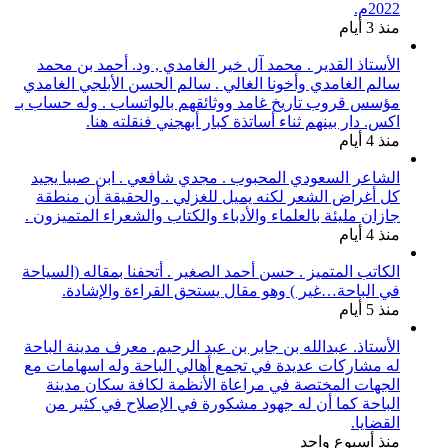
2022م.
منذ 3 أيام
الأستاذ القدير . محمد آل خير الغامدي , ود. أحمد بن محمد
سالم الغامدي وأخونا الغالي . سالم الحسن الأبلجي الغامدي
مؤسس قروب تاريخ غامد ووثائقهم بالواتساب . وله حساب بـ
اكس. دار بينهم ثناء أساتذة كبار أبهجني فنقلته هنا.
منذ 4 أيام
الشاعر السعودي المحبوب . مجدي شافعي . ابن صبيا يجيد
كل أغراض الشعر لكنه يميل للغزلي . والحقيقة أن منطقة
جازان مليئة بالعلماء والأدباء والكتاب والشعراء المتميزون .
منذ 4 أيام
الكاتب المتميز . حسن أحمد الصغير . أتحفنا بمقاله (السياحة
في الباحة…غير ) وهو مقال يستحق القراءة والإشادة.
منذ 5 أيام
الأستاذ. عبدالله بن جابر بن عبد الرحيم. معرف مدينة الباحة
له مشاركات عديدة في تجمع أهالي الباحة وله اسهامات مع
الجهات المختصة في مراعاة الأنظمة لكافة سكان مدينة
الباحة كما أن له جهود مشكورة في الإصلاح في كثير من
القضايا.
منذ أسبوع واحد