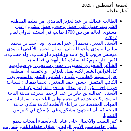
الجمعة, أغسطس 7 2026
أخبار عاجلة
الطالب عبدالله بن عبدالعزيز الغامدي. من تعليم المنطقة
الشرقية، حصل على أفضل باحث وأفضل مشروع على
مستوى العالم من بين 1700 طالب في آيسف الدولي لعام
2022م.
الأستاذ القدير . محمد آل خير الغامدي , ود. أحمد بن محمد
سالم الغامدي وأخونا الغالي . سالم الحسن الأبلجي الغامدي
مؤسس قروب تاريخ غامد ووثائقهم بالواتساب . وله حساب بـ
اكس. دار بينهم ثناء أساتذة كبار أبهجني فنقلته هنا.
الشاعر السعودي المحبوب . مجدي شافعي . ابن صبيا يجيد
كل أغراض الشعر لكنه يميل للغزلي . والحقيقة أن منطقة
جازان مليئة بالعلماء والأدباء والكتاب والشعراء المتميزون .
الكاتب المتميز . حسن أحمد الصغير . أتحفنا بمقاله (السياحة
في الباحة…غير ) وهو مقال يستحق القراءة والإشادة.
الأستاذ. عبدالله بن جابر بن عبد الرحيم. معرف مدينة الباحة
له مشاركات عديدة في تجمع أهالي الباحة وله اسهامات مع
الجهات المختصة في مراعاة الأنظمة لكافة سكان مدينة
الباحة كما أن له جهود مشكورة في الإصلاح في كثير من
القضايا.
كثر النصب والاحتيال على عباد الله بأسماء أصحاب سمو
ملكي خاصة سمو الأمير الوليد بن طلال حفظه الله وابنته ريم.