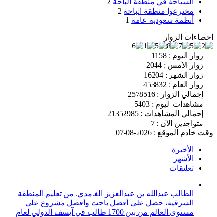
السياحة في منطقة الباحة
2
مخترعوا منطقة الباحة
2
أنظمة سعودية عامة
1
احصاءات الزوار
زوار اليوم : 1158
زوار الأمس : 2044
زوار الشهر : 16204
زوار العام : 453832
إجمالي الزوار : 2578516
مشاهدات اليوم : 5403
إجمالي المشاهدات : 21352985
متواجدين الآن : 7
وقت خادم الموقع : 2026-08-07
الأخيرة
الأشهر
تعليقات
الطالب عبدالله بن عبدالعزيز الغامدي. من تعليم المنطقة
الشرقية، حصل على أفضل باحث وأفضل مشروع على
مستوى العالم من بين 1700 طالب في آيسف الدولي لعام