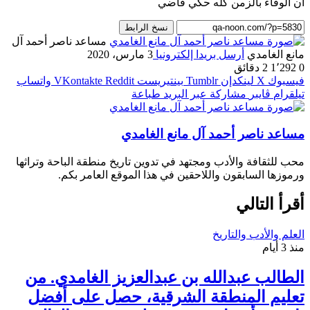
ان الوفاء بالزمن كله حكي فاضي
نسخ الرابط
مساعد ناصر أحمد آل
مانع الغامدي
أرسل بريدا إلكترونيا
3 مارس، 2020
0
1٬292
2 دقائق
فيسبوك
‫X
لينكدإن
بينتيريست
واتساب
تيلقرام
ڤايبر
مشاركة عبر البريد
طباعة
مساعد ناصر أحمد آل مانع الغامدي
محب للثقافة والأدب ومجتهد في تدوين تاريخ منطقة الباحة وتراثها
ورموزها السابقون واللاحقين في هذا الموقع العامر بكم.
أقرأ التالي
العلم والأدب والتاريخ
منذ 3 أيام
الطالب عبدالله بن عبدالعزيز الغامدي. من
تعليم المنطقة الشرقية، حصل على أفضل