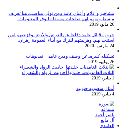
مشاهير وأعلام وأعيان غامد ومن تولى مناصب. هنا تعريف
مبسط ومنهم لهم صفحات مستقله لتوفر المعلومات.
26 مايو، 2019
حروب قبائل غامد.دفاعا عن العرض والأرض وفزعتهم لمن
استنجد بهم. وهزيمتهم للترك مع أبناء العمومة زهران.
24 مارس، 2020
تشكيله كبيره..عن وصف ومدح غامد + فيديوهات
26 يوليو، 2019
الثلاث الغامديات.. خلـدتها أحاديث الرواه والشعـراء
1 يناير، 2019
أمثال سعودية جنوبيه
4 يناير، 2019