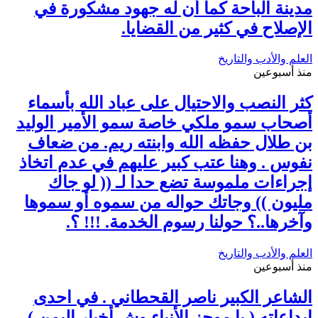
مدينة الباحة كما أن له جهود مشكورة في
الإصلاح في كثير من القضايا.
العلم والأدب والتاريخ
منذ أسبوعين
كثر النصب والاحتيال على عباد الله بأسماء
أصحاب سمو ملكي خاصة سمو الأمير الوليد
بن طلال حفظه الله وابنته ريم. من ضعاف
نفوس . وهنا عتب كبير عليهم في عدم اتخاذ
إجراءات ملموسة تضع حدا لـ (( لو جاك
مليون )) وجاتك حواله من سموه أو سموها
وآخرها..؟ حولنا رسوم الخدمة. !!! ؟.
العلم والأدب والتاريخ
منذ أسبوعين
الشاعر الكبير ناصر القحطاني . في احدى
ابداعاته ( يا موجز الأنباء وش أخبار اليمن )