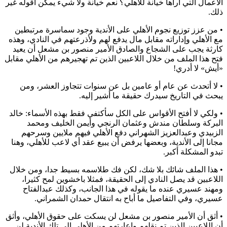
الأعمال التي أراها خيانة للأهلي؟ نعم خيانة ولا شيء يمكن أقوله غير
ذلك.
• من عزز توزيع نجوم الأهلي على الأندية وجود سماسرة مرتبطين
مع الأهلي وإداراته مقابل مال يدفع لهم ولأذرعتهم في النادي، وهذه
كارثة يجب على الشجاع والصادق الأمير منصور بن مشعل أن يعيد
فتح هذا الملف من خلال اللاعبين الذين تم تهجيرهم من الأهلي مقابل
«أيش» لا أدري!
• لا أتحدث عن عام أو عامين بل عن سنوات تتجاوز العشر، ومن
يبحث في التاريخ سيدرك حقيقة ما أشير إليه.
• ولكي لا أفتح الأقواس على الكل سأكتفي فقط بهذه الأسماء: خالد
البركة وسلطان مندش وعثمان الرنجي وأيمن الخليف ومحمد
الزبيدي وعبدالعزيز الشهراني دفع الأهلي فيهم ملايين وسرحهم
مجانا إلى الأندية، وبعضها يرفض أن يبيع عقد أي لاعب للأهلي، وهنا
تبدو المشكلة أكبر.
• هذا الملف شائك بلا شك، لكن فك طلاسمه بسيط جدا، ومن خلال
اللاعبين قد يصل النادي إلى الحقيقة، فمثلا باخشوين لمح كثيرا،
ومهند عسيري عنده ما يقوله في هذا الجانب، وكذلك عبدالفتاح
عسيري، وفي التفاصيل ما أباح به انتقال حمدان الشمراني.
• أثق أن الأمير منصور بن مشعل لن يسكت على حقوق الأهلي، وأثق
أن اللاعبين الذين تم نقلهم وإعارتهم من الأهلي إلى تلك الأندية لن