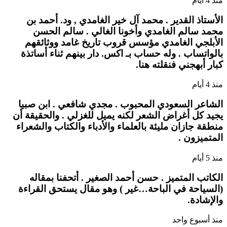
منذ 4 أيام
الأستاذ القدير . محمد آل خير الغامدي , ود. أحمد بن
محمد سالم الغامدي وأخونا الغالي . سالم الحسن
الأبلجي الغامدي مؤسس قروب تاريخ غامد ووثائقهم
بالواتساب . وله حساب بـ اكس. دار بينهم ثناء أساتذة
كبار أبهجني فنقلته هنا.
منذ 4 أيام
الشاعر السعودي المحبوب . مجدي شافعي . ابن صبيا
يجيد كل أغراض الشعر لكنه يميل للغزلي . والحقيقة أن
منطقة جازان مليئة بالعلماء والأدباء والكتاب والشعراء
المتميزون .
منذ 5 أيام
الكاتب المتميز . حسن أحمد الصغير . أتحفنا بمقاله
(السياحة في الباحة…غير ) وهو مقال يستحق القراءة
والإشادة.
منذ أسبوع واحد