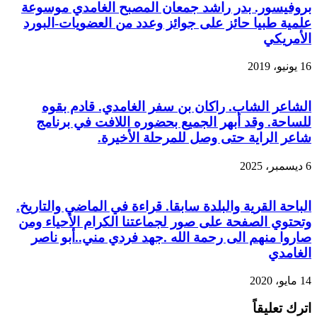
بروفيسور. بدر راشد جمعان المصبح الغامدي موسوعة
علمية طبيا حائز على جوائز وعدد من العضويات-البورد
الأمريكي
16 يونيو، 2019
الشاعر الشاب. راكان بن سفر الغامدي. قادم بقوه
للساحة. وقد أبهر الجميع بحضوره اللافت في برنامج
شاعر الراية حتى وصل للمرحلة الأخيرة.
6 ديسمبر، 2025
الباحة القرية والبلدة سابقا. قراءة في الماضي والتاريخ.
وتحتوي الصفحة على صور لجماعتنا الكرام الأحياء ومن
صاروا منهم الى رحمة الله .جهد فردي مني..أبو ناصر
الغامدي
14 مايو، 2020
اترك تعليقاً