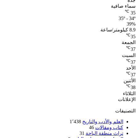
جدة
سماء صافية
℃
35
35º - 34º
39%
8.9 كيلومتر/ساعة
℃
35
الجمعة
℃
37
السبت
℃
37
الأحد
℃
37
الأثنين
℃
38
الثلاثاء
الإعلانات
التصنيفات
العلم والأدب والتاريخ
1٬438
كتاب ومقالات
46
تراث منطقة الباحة
31