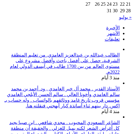
27
26
25
24
23
22
21
31
30
29
28
« يوليو
الأخيرة
الأشهر
تعليقات
الطالب عبدالله بن عبدالعزيز الغامدي. من تعليم المنطقة
الشرقية، حصل على أفضل باحث وأفضل مشروع على
مستوى العالم من بين 1700 طالب في آيسف الدولي لعام
2022م.
منذ 3 أيام
الأستاذ القدير . محمد آل خير الغامدي , ود. أحمد بن محمد
سالم الغامدي وأخونا الغالي . سالم الحسن الأبلجي الغامدي
مؤسس قروب تاريخ غامد ووثائقهم بالواتساب . وله حساب بـ
اكس. دار بينهم ثناء أساتذة كبار أبهجني فنقلته هنا.
منذ 4 أيام
الشاعر السعودي المحبوب . مجدي شافعي . ابن صبيا يجيد
كل أغراض الشعر لكنه يميل للغزلي . والحقيقة أن منطقة
جازان مليئة بالعلماء والأدباء والكتاب والشعراء المتميزون .