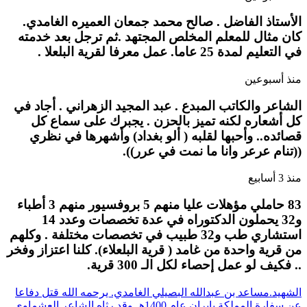
الأستاذ الفاضل . صالح محمد جمعان العميره الغامدي.
كان مثال للمعلم المخلص المجتهد .ثم ترجل بعد خدمته
في التعليم لمدة 25 عاما. عمل معرفا لقرية البلعلا .
منذ أسبوعين
الشاعر والكاتب المبدع . عبد المجيد الزهراني . أجاد في
كل أشعاره لكنه تميز بالحزن . يجبرك على سماع كل
قصائده.. وأحبها لقلبه ( ألو بغداد) وأشهرها في نظري
((تنام عرعر وانا ما نمت في عرر)).
منذ 3 أسابيع
83 حاملي مؤهلات عليا منهم 5 بروفسيور منهم 3 أطباء
و32 يحملون الدكتوراه في عدة تخصصات وعدد 14
استشاري طب و32 طبيب في تخصصات مختلفة . وكلهم
من قرية واحدة من غامد ( قرية البلعلاء). كلنا اعتزاز وفخر
.. فكيف لو عمل إحصاء لكل الـ 300 قرية.
الشهيد.مساعد بن عبدالله البصيلي الغامدي. يرحمه الله قتل دفاعا
عن سفارة المملكة بايران عام 1400هـ.وقد رثاه الشاعر العشماوي