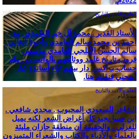
2022م.
العلم والأدب والتاريخ
منذ 5 أيام
الأستاذ القدير . محمد آل خير الغامدي , ود.
أحمد بن محمد سالم الغامدي وأخونا الغالي .
سالم الحسن الأبلجي الغامدي مؤسس
قروب تاريخ غامد ووثائقهم بالواتساب . وله
حساب بـ اكس. دار بينهم ثناء أساتذة كبار
أبهجني فنقلته هنا.
العلم والأدب والتاريخ
منذ 5 أيام
الشاعر السعودي المحبوب . مجدي شافعي .
ابن صبيا يجيد كل أغراض الشعر لكنه يميل
للغزلي . والحقيقة أن منطقة جازان مليئة
بالعلماء والأدباء والكتاب والشعراء المتميزون