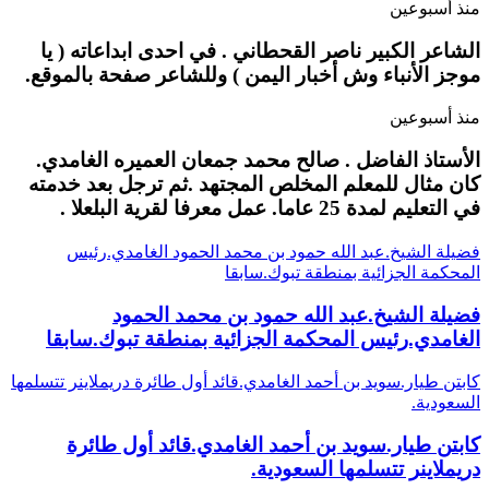
منذ أسبوعين
الشاعر الكبير ناصر القحطاني . في احدى ابداعاته ( يا
موجز الأنباء وش أخبار اليمن ) وللشاعر صفحة بالموقع.
منذ أسبوعين
الأستاذ الفاضل . صالح محمد جمعان العميره الغامدي.
كان مثال للمعلم المخلص المجتهد .ثم ترجل بعد خدمته
في التعليم لمدة 25 عاما. عمل معرفا لقرية البلعلا .
فضيلة الشيخ.عبد الله حمود بن محمد الحمود الغامدي.رئيس
المحكمة الجزائية بمنطقة تبوك.سابقا
فضيلة الشيخ.عبد الله حمود بن محمد الحمود
الغامدي.رئيس المحكمة الجزائية بمنطقة تبوك.سابقا
كابتن طيار.سويد بن أحمد الغامدي.قائد أول طائرة دريملاينر تتسلمها
السعودية.
كابتن طيار.سويد بن أحمد الغامدي.قائد أول طائرة
دريملاينر تتسلمها السعودية.