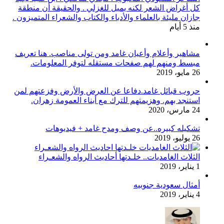
كل أغراض الشعر لكنه يميل للغزلي . والحقيقة أن منطقة
جازان مليئة بالعلماء والأدباء والكتاب والشعراء المتميزون .
منذ 5 أيام
مشاهير وأعلام وأعيان غامد ومن تولى مناصب. هنا تعريف
مبسط ومنهم لهم صفحات مستقله لتوفر المعلومات.
26 مايو، 2019
حروب قبائل غامد.دفاعا عن العرض والأرض وفزعتهم لمن
استنجد بهم. وهزيمتهم للترك مع أبناء العمومة زهران.
24 مارس، 2020
تشكيله كبيره..عن وصف ومدح غامد + فيديوهات
26 يوليو، 2019
الثلاث الغامديات.. خلـدتها أحاديث الرواه والشعـراء
1 يناير، 2019
أمثال سعودية جنوبيه
4 يناير، 2019