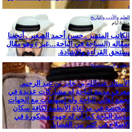
.
العلم والأدب والتاريخ
منذ 6 أيام
الكاتب المتميز . حسن أحمد الصغير . أتحفنا
بمقاله (السياحة في الباحة…غير ) وهو مقال
يستحق القراءة والإشادة.
العلم والأدب والتاريخ
منذ أسبوعين
الأستاذ. عبدالله بن جابر بن عبد الرحيم.
معرف مدينة الباحة له مشاركات عديدة في
تجمع أهالي الباحة وله اسهامات مع الجهات
المختصة في مراعاة الأنظمة لكافة سكان
مدينة الباحة كما أن له جهود مشكورة في
الإصلاح في كثير من القضايا.