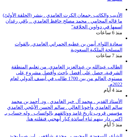
الأديب والكاتب .جمعان الكرت الغامدي . ينشر (الحلقة الأولىً)
ما قاله المحامي . محمد مصلح حافظ الغامدي .. باقي رغدان
اسمها في دواوين الخلافة”
منذ 6 ساعات
سعادة اللواء. أيمن بن عطيه الحمراني الغامدي. بالقوات
المسلحة الملكية السعودية
منذ 7 ساعات
الطالب عبدالله بن عبدالعزيز الغامدي. من تعليم المنطقة
الشرقية، حصل على أفضل باحث وأفضل مشروع على
مستوى العالم من بين 1700 طالب في آيسف الدولي لعام
2022م.
منذ 4 أيام
الأستاذ القدير . محمد آل خير الغامدي , ود. أحمد بن محمد
سالم الغامدي وأخونا الغالي . سالم الحسن الأبلجي الغامدي
مؤسس قروب تاريخ غامد ووثائقهم بالواتساب . وله حساب بـ
اكس. دار بينهم ثناء أساتذة كبار أبهجني فنقلته هنا.
منذ 5 أيام
الشاعر السعودي المحبوب . مجدي شافعي . ابن صبيا يجيد