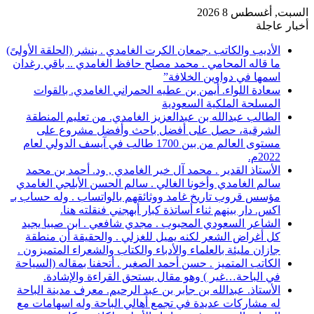
السبت, أغسطس 8 2026
أخبار عاجلة
الأديب والكاتب .جمعان الكرت الغامدي . ينشر (الحلقة الأولىً)
ما قاله المحامي . محمد مصلح حافظ الغامدي .. باقي رغدان
اسمها في دواوين الخلافة”
سعادة اللواء. أيمن بن عطيه الحمراني الغامدي. بالقوات
المسلحة الملكية السعودية
الطالب عبدالله بن عبدالعزيز الغامدي. من تعليم المنطقة
الشرقية، حصل على أفضل باحث وأفضل مشروع على
مستوى العالم من بين 1700 طالب في آيسف الدولي لعام
2022م.
الأستاذ القدير . محمد آل خير الغامدي , ود. أحمد بن محمد
سالم الغامدي وأخونا الغالي . سالم الحسن الأبلجي الغامدي
مؤسس قروب تاريخ غامد ووثائقهم بالواتساب . وله حساب بـ
اكس. دار بينهم ثناء أساتذة كبار أبهجني فنقلته هنا.
الشاعر السعودي المحبوب . مجدي شافعي . ابن صبيا يجيد
كل أغراض الشعر لكنه يميل للغزلي . والحقيقة أن منطقة
جازان مليئة بالعلماء والأدباء والكتاب والشعراء المتميزون .
الكاتب المتميز . حسن أحمد الصغير . أتحفنا بمقاله (السياحة
في الباحة…غير ) وهو مقال يستحق القراءة والإشادة.
الأستاذ. عبدالله بن جابر بن عبد الرحيم. معرف مدينة الباحة
له مشاركات عديدة في تجمع أهالي الباحة وله اسهامات مع