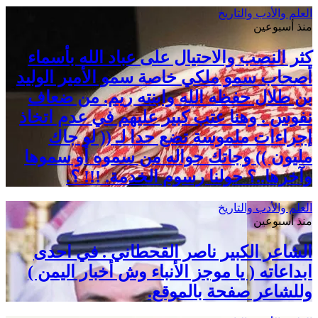
العلم والأدب والتاريخ
منذ أسبوعين
كثر النصب والاحتيال على عباد الله بأسماء
أصحاب سمو ملكي خاصة سمو الأمير الوليد
بن طلال حفظه الله وابنته ريم. من ضعاف
نفوس . وهنا عتب كبير عليهم في عدم اتخاذ
إجراءات ملموسة تضع حدا لـ (( لو جاك
مليون )) وجاتك حواله من سموه أو سموها
وآخرها..؟ حولنا رسوم الخدمة. !!! ؟.
العلم والأدب والتاريخ
منذ أسبوعين
الشاعر الكبير ناصر القحطاني . في احدى
ابداعاته ( يا موجز الأنباء وش أخبار اليمن )
وللشاعر صفحة بالموقع.