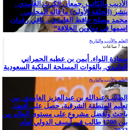
الأديب والكاتب .جمعان الكرت الغامدي .
ينشر (الحلقة الأولىً) ما قاله المحامي .
محمد مصلح حافظ الغامدي .. باقي رغدان
اسمها في دواوين الخلافة”
العلم والأدب والتاريخ
منذ 7 ساعات
سعادة اللواء. أيمن بن عطيه الحمراني
الغامدي. بالقوات المسلحة الملكية السعودية
العلم والأدب والتاريخ
منذ 4 أيام
الطالب عبدالله بن عبدالعزيز الغامدي. من
تعليم المنطقة الشرقية، حصل على أفضل
باحث وأفضل مشروع على مستوى العالم من
بين 1700 طالب في آيسف الدولي لعام