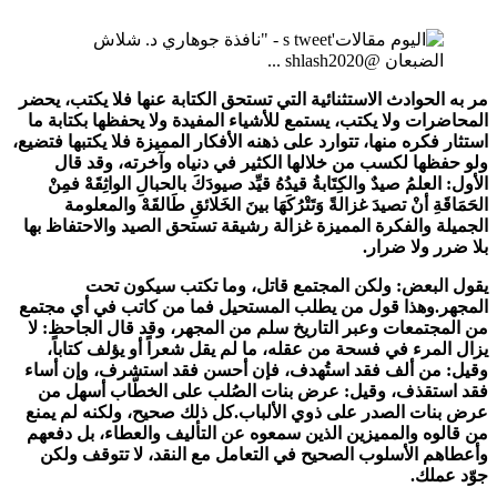
مر به الحوادث الاستثنائية التي تستحق الكتابة عنها فلا يكتب، يحضر
المحاضرات ولا يكتب، يستمع للأشياء المفيدة ولا يحفظها بكتابة ما
استثار فكره منها، تتوارد على ذهنه الأفكار المميزة فلا يكتبها فتضيع،
ولو حفظها لكسب من خلالها الكثير في دنياه وآخرته، وقد قال
الأول: العلمُ صيدٌ والكِتَابةُ قيدُهُ قيِّد صيودَكَ بالحبالِ الواثِقَهْ فمِنْ
الحَمَاقَةِ أنْ تصيدَ غزالةً وَتَتْرُكَهَا بينَ الخَلائقِ طَالقَهْ والمعلومة
الجميلة والفكرة المميزة غزالة رشيقة تستحق الصيد والاحتفاظ بها
بلا ضرر ولا ضرار.
يقول البعض: ولكن المجتمع قاتل، وما تكتب سيكون تحت
المجهر.وهذا قول من يطلب المستحيل فما من كاتب في أي مجتمع
من المجتمعات وعبر التاريخ سلم من المجهر، وقد قال الجاحظ: لا
يزال المرء في فسحة من عقله، ما لم يقل شعراً أو يؤلف كتاباً،
وقيل: من ألف فقد استُهدف، فإن أحسن فقد استشرف، وإن أساء
فقد استقذف، وقيل: عرض بنات الصُلب على الخطّاب أسهل من
عرض بنات الصدر على ذوي الألباب.كل ذلك صحيح، ولكنه لم يمنع
من قالوه والمميزين الذين سمعوه عن التأليف والعطاء، بل دفعهم
وأعطاهم الأسلوب الصحيح في التعامل مع النقد، لا تتوقف ولكن
جوّد عملك.