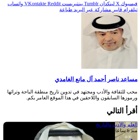
فيسبوك
‫X
لينكدإن
بينتيريست
واتساب
تيلقرام
ڤايبر
مشاركة عبر البريد
طباعة
مساعد ناصر أحمد آل مانع الغامدي
محب للثقافة والأدب ومجتهد في تدوين تاريخ منطقة الباحة وتراثها
ورموزها السابقون واللاحقين في هذا الموقع العامر بكم.
أقرأ التالي
العلم والأدب والتاريخ
منذ 6 ساعات