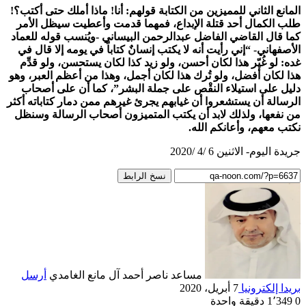
المانع الثاني للمميزين من الكتابة قولهم: أنا! ماذا أملك حتى أكتب؟!
طلب الكمال أحد قتلة الإبداع، فمهما قدمت وأعطيت سيظل الأمر
كما قال القاضي الفاضل عبدالرحمن البيساني -ويُنسب قوله للعماد
الأصفهاني- “إني رأيت أنه لا يكتب إنسانٌ كتاباً في يومه إلا قال في
غده: لو غُيّر هذا لكان أحسن، ولو زيد كذا لكان يستحسن، ولو قدِّم
هذا لكان أفضل، ولو تُرك هذا لكان أجمل، وهذا من أعظم العبر، وهو
دليل على استيلاء النقْص على جملة البشر”، كما أن على أصحاب
الرسالة أن يستشعروا أن غيابهم يجرئ غيرهم ممن دمار كتاباته أكثر
من نفعها، ولذلك لابد أن يكتب المتميزون أصحاب الرسالة وسنظل
نكتب معهم، وأعانكم الله.
جريدة اليوم- الاثنين 6 /4 /2020
نسخ الرابط
مساعد ناصر أحمد آل مانع الغامدي
أرسل
بريدا إلكترونيا
7 أبريل، 2020
0
1٬349
دقيقة واحدة