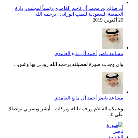
أ.د.صالح بن محمد آل ناجم الغامدي.رئيساً لمجلس إدارة
الجمعية السعودية للطب الوراثي . يرحمه الله
20 أكتوبر، 2019
مساعد ناصر أحمد آل مانع الغامدي
وان وجدت صورة لفضيلته يرحمه الله زودني بها واتس...
مساعد ناصر أحمد آل مانع الغامدي
وعليكم السلام ورحمة الله وبركاته .. أبشر ويسرني تواصلك
على 0...