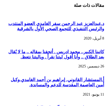
مقالات ذات صلة
د.عبدالعزيز عبد الرحمن سفر الغامدي العضو المنتدب
والرئيس التنفيذي للتجمع الصحي الأول بالشرقية
8 أبريل، 2020
كاتبنا الكبير.. محمد ادريس . أتحفنا بمقاله ,, ما لا يُقال
بعد الطلاق ,, وأنا أقول ليتنا نقرأ . وياليتنا نتعظ.
26 ديسمبر، 2025
أ.المستشار القانوني. إبراهيم بن أحمد الغامدي.وكيل
أمين العاصمة المقدسة للدعم والمساندة.
11 يونيو، 2021