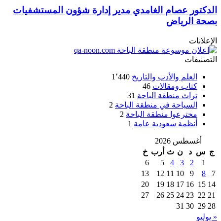
الدكتور عصام الغامدي مدير إدارة شؤون المستشفيات
بصحة الرياض
الإعلانات
التصنيفات
العلم والأدب والتاريخ
1٬440
كتاب ومقالات
46
تراث منطقة الباحة
31
السياحة في منطقة الباحة
2
مخترعوا منطقة الباحة
2
أنظمة سعودية عامة
1
أغسطس 2026
ج
س
د
ن
ث
أرب
خ
6
5
4
3
2
1
13
12
11
10
9
8
7
20
19
18
17
16
15
14
27
26
25
24
23
22
21
31
30
29
28
« يوليو