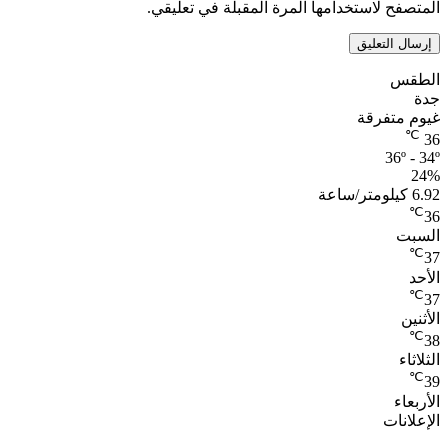
المتصفح لاستخدامها المرة المقبلة في تعليقي.
الطقس
جدة
غيوم متفرقة
℃
36
36º - 34º
24%
6.92 كيلومتر/ساعة
℃
36
السبت
℃
37
الأحد
℃
37
الأثنين
℃
38
الثلاثاء
℃
39
الأربعاء
الإعلانات