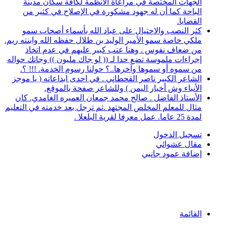
الجهات المختصة في مراعاة الأنظمة لكافة سكان مدينة
الباحة كما أن له جهود مشكورة في الإصلاح في كثير من
القضايا.
كثر النصب والاحتيال على عباد الله بأسماء أصحاب سمو
ملكي خاصة سمو الأمير الوليد بن طلال حفظه الله وابنته ريم.
من ضعاف نفوس . وهنا عتب كبير عليهم في عدم اتخاذ
إجراءات ملموسة تضع حدا لـ (( لو جاك مليون )) وجاتك حواله
من سموه أو سموها وآخرها..؟ حولنا رسوم الخدمة. !!! ؟.
الشاعر الكبير ناصر القحطاني . في احدى ابداعاته ( يا موجز
الأنباء وش أخبار اليمن ) وللشاعر صفحة بالموقع.
الأستاذ الفاضل . صالح محمد جمعان العميره الغامدي. كان
مثال للمعلم المخلص المجتهد .ثم ترجل بعد خدمته في التعليم
لمدة 25 عاما. عمل معرفا لقرية البلعلا .
تسجيل الدخول
مقال عشوائي
إضافة عمود جانبي
القائمة