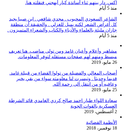
اكس. دار بينهم ثناء أساتذة كبار أبهجني فنقلته هنا.
منذ 5 أيام
الشاعر السعودي المحبوب . مجدي شافعي . ابن صبيا يجيد
كل أغراض الشعر لكنه يميل للغزلي . والحقيقة أن منطقة
جازان مليئة بالعلماء والأدباء والكتاب والشعراء المتميزون .
منذ 5 أيام
مشاهير وأعلام وأعيان غامد ومن تولى مناصب. هنا تعريف
مبسط ومنهم لهم صفحات مستقله لتوفر المعلومات.
26 مايو، 2019
أصحاب المعالي والفضيلة من تولوا القضاء من قبيلة غامد.
قديما وحديثا . وتيسرت لنا معلومته سواء من بقي بخير
وعافيه أو من انتقل الى رحمة الله.
25 مايو، 2019
سعادة اللواء طيار.احمد صالح كردي الغامدي قائد الشرطة
العسكرية بالقوات الجوية
2 أغسطس، 2019
الأنظمة القضائية
18 نوفمبر، 2018