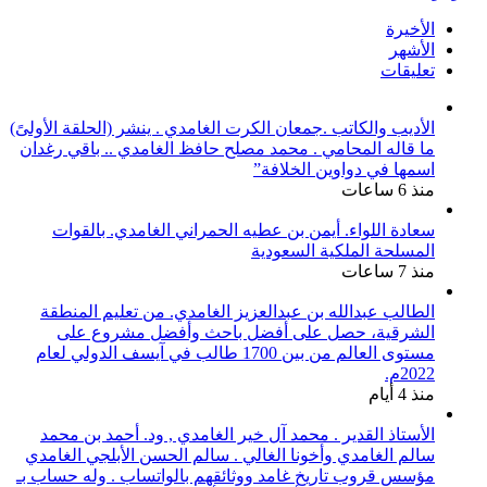
الأخيرة
الأشهر
تعليقات
الأديب والكاتب .جمعان الكرت الغامدي . ينشر (الحلقة الأولىً)
ما قاله المحامي . محمد مصلح حافظ الغامدي .. باقي رغدان
اسمها في دواوين الخلافة”
منذ 6 ساعات
سعادة اللواء. أيمن بن عطيه الحمراني الغامدي. بالقوات
المسلحة الملكية السعودية
منذ 7 ساعات
الطالب عبدالله بن عبدالعزيز الغامدي. من تعليم المنطقة
الشرقية، حصل على أفضل باحث وأفضل مشروع على
مستوى العالم من بين 1700 طالب في آيسف الدولي لعام
2022م.
منذ 4 أيام
الأستاذ القدير . محمد آل خير الغامدي , ود. أحمد بن محمد
سالم الغامدي وأخونا الغالي . سالم الحسن الأبلجي الغامدي
مؤسس قروب تاريخ غامد ووثائقهم بالواتساب . وله حساب بـ