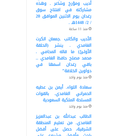
أديب ومؤرخ وشاعر . وهذه
مشاركته في افتتاح سوق
رغدان يوم الاثنين الموافق 20
/ 2/ 1448هـ .
منذ 11 ساعة
الأديب والكاتب .جمعان الكرت
الغامدي . ينشر (الحلقة
الأولىً) ما قاله المحامي .
محمد مصلح حافظ الغامدي ..
باقي رغدان اسمها في
دواوين الخلافة”
منذ يوم واحد
سعادة اللواء. أيمن بن عطيه
الحمراني الغامدي. بالقوات
المسلحة الملكية السعودية
منذ يوم واحد
الطالب عبدالله بن عبدالعزيز
الغامدي. من تعليم المنطقة
الشرقية، حصل على أفضل
باحث وأفضل مشروع على