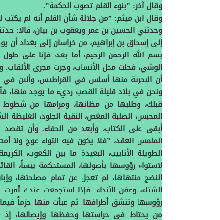
وقال آخر‏:‏ ‏”‏بنوء القلم تصوب الحكمة‏”‏‏.‏
وقال ابن ميثم‏:‏ ‏”‏من جلالة شأن القلم أنه لم يكتب لله
وحدثني الحسين بن عمر ويعقوب بن بيان، قالا‏:‏ حدثنا
إلى إسحاق بن إبراهيم، من خراسان إلى بغداد أن يوجه 
بسم الله الرحمن الرحيم، أما بعد، فإنا على طول 
الوشي، فحلت محل الأنساب، وجرت مجرى الألقاب‏.‏ وجد
أن البحرية منها أسلس في القراطيس، وألين في ا
ونحن في بلاد قليلة القصب رديء ما يوجد منها، فأح
قبلك، وطلبها من مظانها، ومرامها من شطوط الأنه
المحبس، الصلبة المغص، النقية الجلود، الغليظة الشح
أبقى على الكتاب، وأبعد من الحفاء‏.‏ وأن تقصد ب
الملمس العقد، ‏”‏فلا يكون فيه التواء عوج ولا أمت‏.
الطويلة الأنابيب، البعيدة ما بين الكعوب، الكريم
لاستواء رؤوسها بأصولها، المستحكمة يبساً، الق
النضج منتهاها، لم تعجل عن تمام مصلحتها، وإبا
الشتاء، وعفن الأنداء‏.‏ فإذا استجمعت عندك أمرت 
رؤوسها وتنشق أطرافها‏.‏ ثم عبأت منها حزماً فيما
من يحتاط في حراستها وحفظها وإيصالها، إذ كا