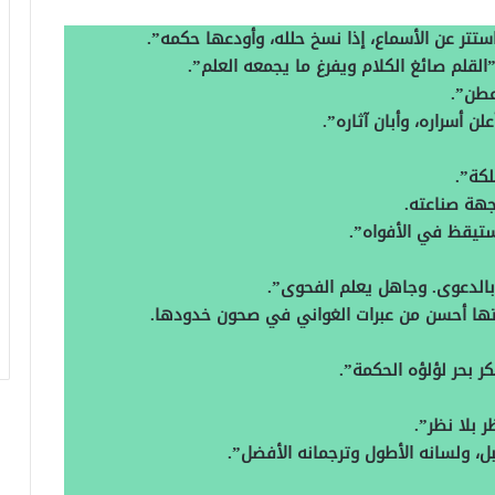
ستتر عن الأسماع، إذا نسخ حلله، وأودعها حكمه‏”‏‏.‏
”‏القلم صائغ الكلام ويفرغ ما يجمعه العلم‏”‏‏.‏
‏”‏‏.‏
أسراره، وأبان آثاره‏”‏‏.‏
”‏‏.‏
هة صناعته‏.‏
تيقظ في الأفواه‏”‏‏.‏
لدعوى‏.‏ وجاهل يعلم الفحوى‏”‏‏.‏
بتها أحسن من عبرات الغواني في صحون خدودها‏.‏
 بحر لؤلؤه الحكمة‏”‏‏.‏
لا نظر‏”‏‏.‏
ل، ولسانه الأطول وترجمانه الأفضل‏”‏‏.‏