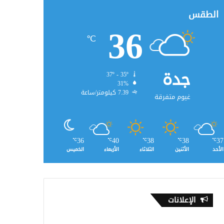
الطقس
36
℃
جدة
37º - 35º
31%
7.39 كيلومتر/ساعة
غيوم متفرقة
36
40
38
38
37
℃
℃
℃
℃
℃
الأحد
الأثنين
الثلاثاء
الأربعاء
الخميس
الإعلانات