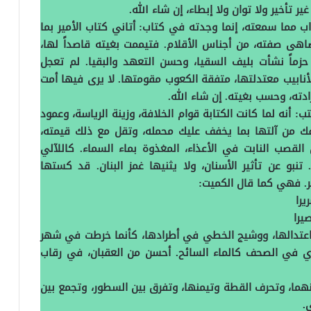
أخير ولا توان ولا إبطاء، إن شاء الله‏.‏
ب مما سمعته، إنما وجدته في كتاب‏:‏ أتاني كتاب الأمير بما
اهى صفته، من أجناس الأقلام‏.‏ فتيممت بغيته قاصداً لها،
زماً نشأت بليف السقيا، وحسن التعهد والبقيا‏.‏ لم تعجل
أنابيب معتدلتها، متفقة الكعوب مقومتها‏.‏ لا يرى فيها أمت
ته، وحسب بغيته‏.‏ إن شاء الله‏.‏
‏:‏ أنه لما كانت الكتابة قوام الخلافة، وزينة الرياسة، وعمود
أتحفك من آلتها بما يخفف عليك محمله، وتقل مع ذلك قيمته،
القصب النابت في الأعذاء، المغذوة بماء السماء‏.‏ كاللآلي
نبو عن تأثير الأسنان، ولا يثنيها غمز البنان‏.‏ قد كستها
.‏ فهي كما قال الكميت‏:‏
را
يرا
 اعتدالها، ووشيج الخطي في أطرادها، كأنما خرطت في شهر
جري في الصحف كالماء السائح‏.‏ أحسن من العقبان، في رقاب
منهما، وتحرف القطة وتيمنها، وتفرق بين السطور، وتجمع بين
‏