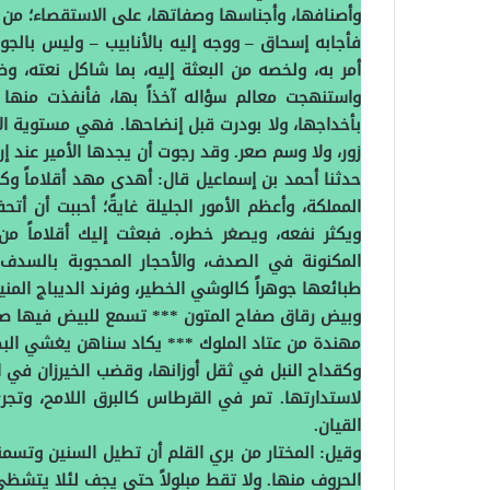
وأصنافها، وأجناسها وصفاتها، على الاستقصاء؛ من غير ت
فأجابه إسحاق – ووجه إليه بالأنابيب – وليس بالجوا
أمر به، ولخصه من البعثة إليه، بما شاكل نعته، وض
واستنهجت معالم سؤاله آخذاً بها، فأنفذت منها ح
بأخداجها، ولا بودرت قبل إنضاحها‏.‏ فهي مستوية ال
زور، ولا وسم صعر‏.‏ وقد رجوت أن يجدها الأمير عند إراد
حدثنا أحمد بن إسماعيل قال‏:‏ أهدى مهد أقلاماً وكتب
المملكة، وأعظم الأمور الجليلة غايةً؛ أحببت أن 
ويكثر نفعه، ويصغر خطره‏.‏ فبعثت إليك أقلاماً من 
المكنونة في الصدف، والأحجار المحجوبة بالسدف‏.‏ ت
طبائعها جوهراً كالوشي الخطير، وفرند الديباج المنير‏
وبيض رقاق صفاح المتون *** تسمع للبيض فيها صري
مهندة من عتاد الملوك *** يكاد سناهن يغشي البص
وكقداح النبل في ثقل أوزانها، وقضب الخيرزان في
لاستدارتها‏.‏ تمر في القرطاس كالبرق اللامح، وت
القيان‏.‏
وقيل‏:‏ المختار من بري القلم أن تطيل السنين وتس
الحروف منها‏.‏ ولا تقط مبلولاً حتى يجف لئلا يتشظى‏.