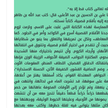
 تعالى كتاب قط إلا به‏”‏‏.‏
 علي بن الحسين بن عبد الأعلى، قال‏:‏ كتب عبد الله بن طاهر
إليه بأقلام قصبية، كتاباً نسخته‏.‏
الممارسة لهذه الكتابة التي غلبت على الاسم، ولزمت لزوم
نا الأقلام القصبية أسرع في الكواغد وأمر في الجلود‏.‏ كما
لمعاطف، ولكل عن تمريقها والتعلق بما ينبو من شظاياها
ببت أن تتقدم في اختيار أقلام قصبية، وتتنوق في انتقائها
ار، وأرجاء الكروم‏.‏ وأن تتيمم باختيارك منها الشديدة
وم، المكتنزة الجوانب، الضيقة الأجواف، الرزينة الوزن فإنها
انتقائك الدقاق القضبان، اللطاف المنظر، المقومات الأود،
‏ وضم الصافية القشور، الخفيفة الأتن، الحسنة الاستدارة‏”‏،
ة الجواهر، المعتدلة القوام، يكاد أسفلها يهتز من أعلاها،
ائمة على سوقها، قد تشربت الماء في لحائها، وانتهت في
ن ينعها، ولم تؤخر إلى الأوقات المخوفة عاهاتها من خصر
بقطعها ذراعاً ذراعاً قطعاً دقيقاً تتحرز معه من أن تتشعث
 يصونها من الأوعية، وعليتها الخيوط الوثيقة، ووجهتها مع
ن مثلها يتوانى فيه لقلة خطرها‏.‏ واكتب معه بعدتها