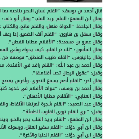
قال أحمد بن يوسف‏:‏ ‏”‏القلم لسان البصر يناجيه بما ا
وقال ابن المقفع‏:‏ القلم بريد القلب‏”‏ وقال أبو دلف‏:‏ ‏
وقال الجاحظ‏:‏ ‏”‏الدواة منهل، والقلم ماتح، والكتاب عطن
وقال سهل بن هارون‏:‏ ‏”‏القلم أنف الضمير، إذا رعف أعلن 
وقال عمرو بن مسعدة‏:‏ ‏”‏الأقلام مطايا الفطن‏”‏‏.‏
وقال المأمون‏:‏ ‏”‏لله در القلم، كيف يحوك وشي المملكة‏
وقال جالينوس‏:‏ ‏”‏القلم طبيب المنطق‏”‏ فوصفه من ج
وقال أحمد بن عبد الله‏:‏ ‏”‏القلم راقد في الأفئدة‏.‏ مس
وقيل‏:‏ ‏”‏عقول الرجال تحت أقلامها‏”‏‏.‏
وقال آخر‏:‏ ‏”‏القلم أصم يسمع النجوى‏.‏ وأخرس يفصح با
وقال أحمد بن يوسف‏:‏ ‏”‏عبرات الأقلام في خدود كت
وقال العتابي‏:‏ ‏”‏الأقلام مطايا الأذهان‏”‏‏.‏
وقال عبد الحميد‏:‏ ‏”‏القلم شجرة ثمرتها الألفاظ، والفكر
وقيل‏:‏ ‏”‏بري القلم تروى القلوب الظمئة‏”‏‏.‏
وقال ابن المقفع‏:‏ ‏”‏القلم بريد القلب يخبر بالخبر، وينظر ب
وقال ابن أبي دؤاد‏:‏ ‏”‏القلم سفير العقل، ورسوله الأنب
وقال ابن أبي دؤاد‏:‏ ‏”‏القلم الدنيا والآخرة‏”‏‏.‏