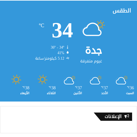
الطقس
34
℃
جدة
36º - 34º
41%
5.12 كيلومتر/ساعة
غيوم متفرقة
38
38
37
37
36
℃
℃
℃
℃
℃
السبت
الأحد
الأثنين
الثلاثاء
الأربعاء
الإعلانات