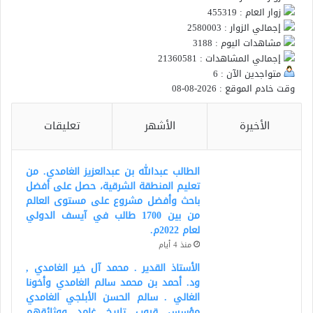
زوار العام : 455319
إجمالي الزوار : 2580003
مشاهدات اليوم : 3188
إجمالي المشاهدات : 21360581
متواجدين الآن : 6
وقت خادم الموقع : 2026-08-08
الأخيرة
الأشهر
تعليقات
الطالب عبدالله بن عبدالعزيز الغامدي. من
تعليم المنطقة الشرقية، حصل على أفضل
باحث وأفضل مشروع على مستوى العالم
من بين 1700 طالب في آيسف الدولي
لعام 2022م.
منذ 4 أيام
الأستاذ القدير . محمد آل خير الغامدي ,
ود. أحمد بن محمد سالم الغامدي وأخونا
الغالي . سالم الحسن الأبلجي الغامدي
مؤسس قروب تاريخ غامد ووثائقهم