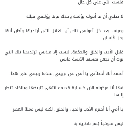
فلست أنثى على كل حال
لا تظني أن ما أقوله يؤلمك وحدك فإنه يؤلمني قبلك
وعرفت بعد كل أعوامي تلك, أن الغلال التي أرتديها وأظن أنها
رمز الأنسان
غلال الأدب والخلق والحكمة, ليست إلا ملابس ترتديها تلك التي
نوت أن تجعل نفسها الآنسة عانس
أعتقد أنك أخطأتي يا أمي في تربيتي, عندما ربيتني على هذا
فها أنا مركونة الآن كسيارة قديمة انتهى تاريخها وبالكاد يُنظر
إليها
يا أمي أنا أحترم الأدب والحياء والخلق, لكنه ليس عملة العصر
ليس نموذجاً يُسر ناظريه به