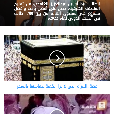
الطالب عبدالله بن عبدالعزيز الغامدي. من تعليم
المنطقة الشرقية، حصل على أفضل باحث وأفضل
مشروع على مستوى العالم من بين 1700 طالب
في آيسف الدولي لعام 2022م.
قصة..المرأة
التي
لا
ترا
الكعبة.لتعاملها
بالسحر
قصة..المرأة التي لا ترا الكعبة.لتعاملها بالسحر
الشاعر
ماجد
بن
عبدالله