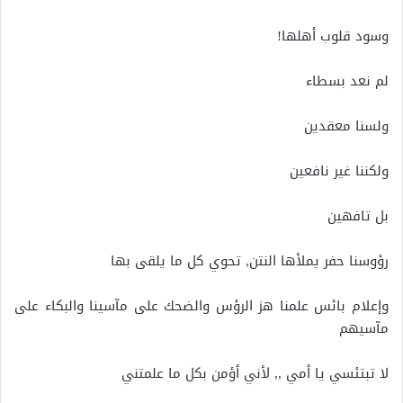
وسود قلوب أهلها!
لم نعد بسطاء
ولسنا معقدين
ولكننا غير نافعين
بل تافهين
رؤوسنا حفر يملأها النتن, تحوي كل ما يلقى بها
وإعلام بائس علمنا هز الرؤس والضحك على مآسينا والبكاء على
مآسيهم
لا تبتئسي يا أمي ,, لأني أؤمن بكل ما علمتني