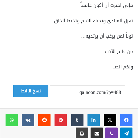
فإني اخترت أن أكون عانساً
تغزل المبادئ وتحيك القيم وتخيط الخلق
ثوباً لمن يرغب أن يرتديه…
من عالم الأدب
ولكم الحب
نسخ الرابط
لينكدإن
بينتيريست
وات
تيلقرام
ڤايبر
مشاركة عبر البريد
طباعة