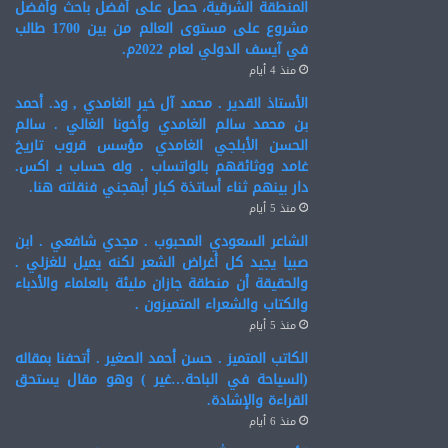
المنطقة الشرقية، حصل على أفضل باحث وأفضل
مشروع على مستوى العالم من بين 1700 طالب
في آيسف الدولي لعام 2022م.
منذ 4 أيام
الأستاذ القدير . محمد آل خير الغامدي , ود. أحمد
بن محمد سالم الغامدي وأخونا الغالي . سالم
الحسن الأبلجي الغامدي مؤسس قروب تاريخ
غامد ووثائقهم بالواتساب . وله حساب بـ اكس.
دار بينهم ثناء أساتذة كبار أبهجني فنقلته هنا.
منذ 5 أيام
الشاعر السعودي المحبوب . مجدي شافعي . ابن
صبيا يجيد كل أغراض الشعر لكنه يميل للغزلي .
والحقيقة أن منطقة جازان مليئة بالعلماء والأدباء
والكتاب والشعراء المتميزون .
منذ 5 أيام
الكاتب المتميز . حسن أحمد الصغير . أتحفنا بمقاله
(السياحة في الباحة…غير ) وهو مقال يستحق
القراءة والإشادة.
منذ 6 أيام