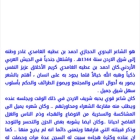
هو الشاعر البدوي الحجازي احمد بن عطيه الغامدي غادر وطنه
إلى شرق الاردن سنة 1344هـ . واشتغل جندياً في الجيش العربي
الأردني.كان احمد بن عطيه الغامدي كريم الأخلاق عزيز النفس
ذكياً وهبه الله خيالاً قلما يجود به على انسان ، أهتم بالشعر
يصور به أحوال الناس والمجتمع ويصوغ الطرائف والحكم بأسلوب
سهل شيق جميل .
كان شاعر قوي يحبه شريف الاردن في ذلك الوقت ويجلسه عنده
ويطلب منه مقارعة الشعراء ومحاورتهم .. وكان شعره يميل الى
المشاكسة والسخرية من الاوضاع والهجاء وذم الناس والغزل
الفاضح احيانا ..وكان ايضا يشوبه بعض الحزن والتحسر والتوجد
وذكر قبيلته التي فارقها ويتمنى دائما انه لم يخرج منها .. كما
ان عناده وكثرة هجاءه سببت له السجن عدة مرات وحصلت له