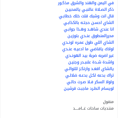
في اليمن والهند والشرق مذكـور
ذكر الصـلاة عالنبـي يالمحبيـن
قال انت وشبك قلت خلك خطابـي
الشاي احسـن حجتـه بالكذابـي
انا عندي شاهـد وهـذا جوابـي
محررالمنطوق عنـدي بتوزيـن
الشاي اللي طول عمـره لونـدي
لولاك ياقاضي ما ادعيـه عنـدي
غير اضربه ضربة بيد الهونـدي
واشدة شـدة علىبـدر وجنيـن
يالشاي اقعـد وارتكـز للتوالـي
تراك بدعه لكـل بدعـه ضلالـي
ولولا السكر فـلا صـرت حالـي
لويسام الطـرد ماجبـت قرشيـن
منقول
منتديات ساحات غــامــــد