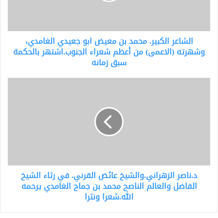
جعيدي
الغامدي،
وشهرته
الشاعر الكبير. محمد بن معيض ابو جعيدي الغامدي،
(الاعمى)
من
وشهرته (الاعمى) من أعظم شعراء الجنوب.اشتهر بالحكمة
أعظم
سبق زمانه
شعراء
الجنوب.اشتهر
د.ناصر
بالحكمة
الزهراني.والشيخ
سبق
عائض
زمانه
القرني.
في
رثاء
الشيخ
الفاضل
والعالم
د.ناصر الزهراني.والشيخ عائض القرني. في رثاء الشيخ
الناصح
محمد
الفاضل والعالم الناصح محمد بن جماح الغامدي يرحمه
بن
الله.شعرا ونثرا
جماح
الغامدي