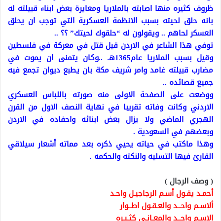
ظروف كثيره منها اصابته بالملاريا ومعايرة بعض ابناء قبيلته له
بانه حلق لحيته بسبب الانظمة العسكرية التي توجب ان يحلق
العسكر لحاهم .. ويقولون له “حلقوك لحيتك” ؟؟ ..
توفي هذا الشاعر في الاردن قيل قتل في معركة في فلسطين
وقيل بسبب الملاريا عام1365هـ ..وكان يتمنى ان يموت في
مضارب قبيلته غامد وامر شريف مكة بان يطبع ديوان تجمع فيه
جميع قصائده ..
ووضعت على الصفحة الاولى منه صورته باللباس العسكري
الاردني وكانت وفاته تقريبا في نهاية النصف الاول من القرن
الهجري الماضي ولا يزال بعض ابنائه واحفاده في الاردن
وبعضهم في السعودية .
وهذا ماكتب في حياته يحيي ذكره بعد مماته أشعار سيلاقي
القارئ فيها التسليه والنكته والحكمه .
( وصف الرجال )
أحمـد يقـول أسـم الرجاجيـل واحـد
ألاسـم واحــد والعـقـول اطــوار
الاسـم واحــد والمعـانـي كثـيـره