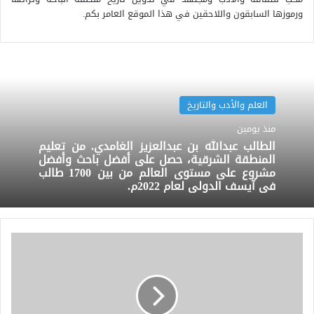
ورموزها السابقون واللاحقين في هذا الموقع العامر بكم.
العلم والأدب والتاريخ
منذ يومين
الطالب عبدالله بن عبدالعزيز الغامدي. من تعليم
المنطقة الشرقية، حصل على أفضل باحث وأفضل
مشروع على مستوى العالم من بين 1700 طالب
في آيسف الدولي لعام 2022م.
الشاعر
الكبير.
محمد
بن
معيض
ابو