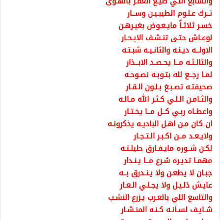
والسابع اللـي ضيـع العمـر بالهـوى
تــرك عـلـوم الطيبـيـن وســار
خسـر ثلاثـاً مايـعـوض بغيـرهـن
لوعـاش حتـى تنـشـف الابـحـار
الاولــه ديـنـه والثانـيـه شبـتـه
والثالـثـه مــا يحـصـد الابــذار
لمـا رجــع لله بتـوبـه نصـوحـه
صحيفتـه تصـبـغ بـلـون الـقـار
والثـامـن الـلـي كـثـر الله مـالـه
واعطـاه ربـي كــل مــا يخـتـار
ان كان مـن اهـل الباديـه يذكرونـه
ولايـعـد مــن اكـبـر الـتـجـار
لكـن شــوره مايـفـارق حليلـتـه
مهمـا تديـره سُـرع مــا يـنـدار
جبـان لا يطعـن ولا يـنـدرق بــه
عايـش ذلـيـل ولا يجـلـي الـعـار
والتاسع اللي بالعـرب يـزرع النشـب
شـايـف لسـانـه كـنـه المنـشـار