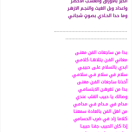
الحبر بالاوراق والعشـب الاخضـر
واعداد وبل الغيث والنجـم الازهـر
وما حدا الحـادي بصـوتٍ شجانـي
…………………………………………..
……………………………………
بدا من ساجعات الفن معنـى
معاني الفـن يتلاهـا كلامـي
ابدي بالسلام علـى حبيبـي
سلام في سلام فـي سلامـي
أخذنا ساجعات الفـن معنـى
بدا من تغرهـن الابتسامـي
وصالك يا حبيب القلب عندي
مدام في مـدام فـي مدامـي
من اهل الفن بالعادة سمعنـا
كلاما زاد في ضرب الحسامي
إذا كان الحبيب جفـا حبيبـا