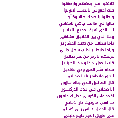
تلافتـوا فـي بعضهـم وارجهنـوا
قلت اخبرونـي بالحسـب لاتونـوا
وبطلـوا بالضحـك حـالا وكـنّـوا
قالوا لـي ماانتـه جاهـلٍ للمعانـي
انت الذي تعـرف جميـع التدابيـر
وحنا الذي بين الخلايـق مشاهيـر
ياما قطعنـا مـن بعيـد المشاويـر
وياما طرحنا بالطلب سحـل جانـي
عرفتهم بالرمز مـن غيـر تظليـل
قلت الجمل هـذا وهـذا الطرنبيـل
قـدام نشـر الحـق ودي معاديـل
الحـق مايظهـر بلـيـا ضمـانـي
قال الطرنبيل الـذي جـاك مـازون
انا ضماني فـي يـدك الدركسـون
اقعد على الكرسي وخليـك مامـون
مـا اسـرع ماوديـك دار الامانـي
قال الجمـل لابـاس ربـي كفيلـي
على طريـق الخيـر دايـم دليلـي