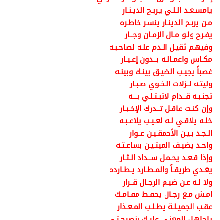
يامسـعـد الـلـي يـربـح الديـنـار
مـن يربـح الدينـار ينسـر خاطـره
يفـرح ولـو مـال الزمـان وجــار
وفيهـم ثقيـل الـدم علـه لصاحـبـه
مكـاس واعمـالـه بــدون إعـيـار
غصباً يجيـب الضيـق بينـك وبينـه
وليتـه لــزلات الـخـوي صـبـار
تجنـبـه قــدام لاتبـتـلـي بـــه
وإن كنـت عاقـل تــدرك الإخـبـار
خلـه يلاقـي لـه لعـيـب يلاعـبـه
الـجـد بـيـن الأحمقـيـن عــوار
واحـد يضيـف الميتـيـن بساعـتـه
وإذا قـعـد يحـمـل ســداد الـثـار
يغـدي طريقـاً والمـطـارد يـطـارده
ولا لـه عـن ضيـم الرجـال قــرار
امـش مـع رجـال يحفـظ مقـامـك
عقـب الجميـلـة يطـلـب المـعـذار
ياجاهـل المعنـى عليـك بنصيحـتـي