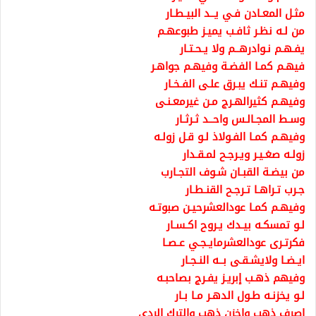
مثـل المعـادن فـي يــد البيـطـار
من لـه نظـر ثافـب يميـز طبوعهـم
يفـهـم نـوادرهــم ولا يـحـتـار
فيهـم كمـا الفضـة وفيهـم جواهـر
وفيهـم تنـك يبـرق علـى الفـخـار
وفيهـم كثيرالهـرج مـن غيرمعـنـى
وسـط المجـالـس واحــد ثـرثـار
وفيهـم كمـا الفـولاذ لـو قـل زولـه
زولـه صغـيـر ويـرجـح لمـقـدار
من بيضـة القبـان شـوف التجـارب
جـرب تـراهـا تـرجـح القنـطـار
وفيهـم كمـا عودالعشرحيـن صبوتـه
لـو تمسكـه بيـدك يـروح اكـسـار
فكرتـرى عودالعشرمايـجـي عـصـا
ايـضـا ولايشـقـى بــه النـجـار
وفيهم ذهـب إبريـز يفـرج بصاحبـه
لـو يخزنـه طـول الدهـر مـا بـار
إصرف ذهب واخزن ذهب والترك الردي