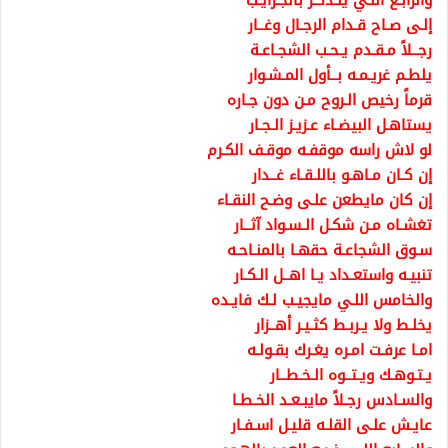
والرابـع اللـي ينـذكـر بالجـرايـب
إلـى صـاح قـدام الرجـال وغــار
رجــلاً مـقـدم يـحـب الشجـاعـة
يلطـم غريـمـه بــأول المـشـوار
قرماً رخيص الـروح مـن دون جـاره
يستاهـل البيضـاء عـزيـز الـجـار
لو لاش راسه موقفـه موقـف الكـرم
إن كـان مـاهـو باللـقـاء غــدار
إن كان مايطعن علـى وضـح النقـاء
تغشـاه مـن شكـل الـسـواد آثــار
سـوق الشجاعـة حقهـا بالمنـاحـه
تنبيـه واستعـداد يـا اهــل الـكـار
والخامس اللـي مايجيـب لـك فايـده
يخلـط ولا يـربـط كثـيـر أهــزار
امـا عرفـت امـره يغـرك بقـولـه
يـتـوهـك ويـتــوه الـخـطــار
والسـادس رجـلاً مايبـعـد الخـطـا
عايـش علـى القلـه قليـل اسـفـار