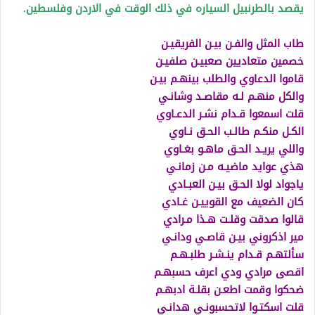
يقصد بالطرنبيل السياره في ذلك الوقت في الاردن وفلسطين.
طاب المثل والفـن بيـن الفريقيـن
خصمين متعاديين صعبيـن صلفيـن
قاموا الدعاوي والطلب بينهـم بيـن
والكل منهـم لـه مقاصـد وشانـي
قلت اسمعوا قـدام نشـر الدعـاوي
الكـل منكـم طالـب الحـق نـاوي
واللي يريـد الحـق ماهـو بغـاوي
هذي عوايد ماضيـه مـن زمانـي
ياجواد لولا الحـق بيـن العبـادي
كان الضعيف مع القوييـن غـادي
قالوا صدقت وقلـت هـذا مـرادي
مير اذكروني بيـن قاصـي ودانـي
سألتهـم قـدام ينـشـر طلبـهـم
اقصى مرادي ودي اعرف حسبهـم
ضحكوا وقمت اطعـن بقلـة ادبهـم
قلت اسكتـوا لاتحسبونـي هدانـي