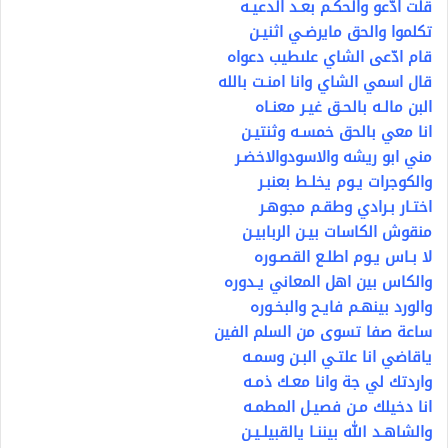
قلت ادّعو والحكـم بعـد الدعيـه
تكلموا والحق مايرضـي اثنيـن
قام ادّعى الشاي علىطيب دعواه
قال اسمي الشاي وانا امنـت بالله
البن مالـه بالحـق غيـر معنـاه
انا معي بالحق خمسـه وثنتيـن
مني ابو ريشه والاسودوالاخضـر
والكوجرات يـوم يخلـط بعنبـر
اختـار بـرادي وطقـم مجوهـر
منقوش الكاسات بيـن الربابيـن
لا بـاس يـوم اطلـع القصـوره
والكاس بين اهل المعاني يـدوره
والورد بينهـم فايـح والبخـوره
ساعة صفا تسوى من السلم الفين
ياقاضي انا علتـي البـن وسمـه
واردتك لي جة وانا معـك ذمـه
انا دخيلك مـن فصيـل المطمـه
والشاهـد الله بيننـا يالقبيلـيـن