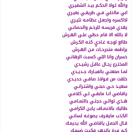
والله لـولا الحكـم بيـد الشفيـري
اني مااخلي فـي طريقـي بعيـري
لااكسره واجعـل عظامـه نثيـري
يغدي فريسـه للرخـم والحصانـي
لا بالله الا قام حظي علـى الهـرش
طالع لوجـه غـاديٍ كنـه الكـرش
براطمه متجرحـات مـن الهـرش
خسران وانا اللي كسبـت الرهانـي
المختـرع رجـال عاقـل رشيـدي
لمـا صنعنـي بالفبـارك جـديـدي
خلقت من فـولاذ صافـي حديـدي
سعيـد حـي حبنـي واشتـرانـي
ياقاضي انـا مابقـي لـي كلامـي
هـذي توالـي حجتـي بالتمـامـي
طالبك بالانصـاف يابـن الكرامـي
الكذب مايعـرف يصوغـه لسانـي
قـال الجمـل ياقاضـي الله يديمـك
كـم مـرة بالدهـر فكيـت ضيمـك