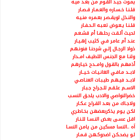
يمـوت جيـد القـوم مـن بعـد ميـه
قلـنـا خـسـاره والعـمـار قـصـار
والنـذل لويقـصـر بعـمـره منـيـه
قلـنـا يـعـوض تعـبـه الـحـفـار
لحيـث ألـقـت رحلـهـا أم قشـعـم
عنـد أم عامـر فـي كثيـب إهـيـار
ذولا الرجـال إلـي شرحنـا فنونـهـم
ولنـا مـع الجنـس اللطيـف امــدار
أذمهـم بالقـول وامــدح خيـارهـم
لابــد مـافـي الغانـيـات خـيــار
لابــد فيـهـم طيـبـات العنـاصـي
الاســم علـقـم للـجـراح جـبـار
خضرالنواصي والادب يلحـق النسـب
ولاجـاك مـن بعـد القـراح عـكـار
لكـن يـوم يذكربعضهـن بخـاطـري
اقـل عسـى بعـض النـسـا للـنـار
اَه ..النسا مسكيـن مـن يامـن النسـا
لـو يضحـكـن اضحوكـهـن قـمـار