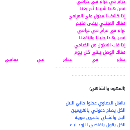
حرام في حرام فـي حرامـي
فمن هـذا شربنـا ثـم بعنـا
إذا كشف العذول على المرامي
هناك المبتلـي يبقـى متيـم
غرام في غرام فـي غرامـي
فمـن هـذا جنينـا وانتفعنـا
إذا غاب العذول عن الخيامي
هناك الوصل يبقى كـل يـوم
تمام في تمـام فـي تمامـي
…………………………………………..
……………………………….
(القهوه والشاهي)
يااهل الدعاوي عجلوا جاني الليل
الكل يصلح دعوتـي يالغريميـن
البـن والشـاي بدعـوى قويـه
الكل يقول ياقاضـي الـزود ليـه