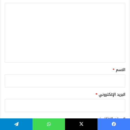
ا
ل
ت
ع
ل
ي
ق
*
الاسم
*
البريد الإلكتروني
*
الموقع الإلكتروني
يسبوك
‫X
واتساب
تيلقرام