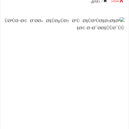
5٬054
7 دقائق
إلكترونيا