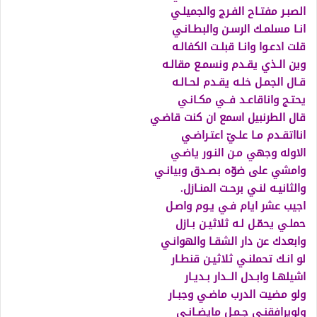
الصبـر مفتـاح الفـرج والجميلـي
انـا مسلمـك الرسـن والبطـانـي
قلت ادعـوا وانـا قبلـت الكفالـه
وين الـذي يقـدم ونسمـع مقالـه
قـال الجمـل خلـه يقـدم لحـالـه
يحتـج واناقاعـد فــي مكـانـي
قال الطرنبيل اسمع ان كنت قاضـي
انااتقـدم مـا علـيّ اعتـراضـي
الاوله وجهي مـن النـور ياضـي
وامشي على ضوّه بصـدق وبيانـي
والثانيـه لنـي برحـت المنـازل.
اجيب عشر ايام فـي يـوم واصـل
حملـي يحمّـل لـه ثلاثيـن بـازل
وابعدك عن دار الشقـا والهوانـي
لو انـك تحملنـي ثلاثيـن قنطـار
اشيلهـا وابـدل الــدار بـديـار
ولو مضيت الدرب ماضـي وجبـار
ولويرافقنـي جـمـل مايضـانـي