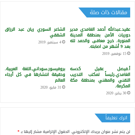
يرحمه
الله.شعرا
مقالات ذات صلة
ونثرا
عقيد.عبدالله أحمد الغامدي مدير
الشاعر السوري ريان عبد الرزاق
دوريات الأمن بمنطقة المدينة
الشققي
المنورة. خرج معافى والحمد لله
4 سبتمبر، 2019
بعد 9 أشهر من اصابته.
15 نوفمبر، 2019
أ.فيصل عقيل كدسه
بروفيسور.سوداني.اللغة العربية.
الغامدي.رئيساً لمكتب التدريب
وحقيقة انتشارها في كل أرجاء
التقني والمهني بمنطقة مكة
العالم
المكرمة.
31 مايو، 2020
30 يناير، 2020
اترك تعليقاً
لن يتم نشر عنوان بريدك الإلكتروني.
الحقول الإلزامية مشار إليها بـ
*