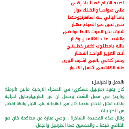
تجيبـه الايـام غصبـاً بـلا رضــى
عـلـى هـواهــا والـفـلـك دوار
يامـا ليالـي بــت اساهرنجومـهـا
حتـى لحـق ضـو الصبـاح نـهـار
شايف نذير المـوت خالـط عوارضـي
والشيـب عـنـد الغانمـيـن وقــار
يالله يامطـلـوب تغـفـر خطـيـتـي
أنــت العـزيـز الـواحـد القـهـار
وختم كلامي بالنبـي اشـرف الـورى
طــه الهاشـمـي كـامـل الانــوار
(الجمل والطرنبيل)
كان يقود (طرنبيل عسكري) في الصحراء الاردنية مابين (الرمثا)
و(اربد) في فصل الشتاء وحصل ان غرز الطرنبيلوحاول اخراجه
ولكنه فشل فتذكر عندما كان في الهجانة على الابل وانها افضل
من الطرنبيلات.
وقال هذه القصيدة الساخرة .. وهي عبارة عن محاكمة كان هو
القاضي فيها .. والخصمين هما الطرنبيل والجمل