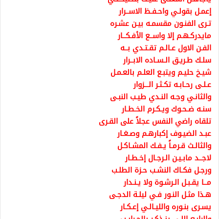
إعمـل بقولـي واحـفـظ الاســرار
تـرى الفنـون مقسمـه بيـن عشـره
مايدركـهـم إلا واســع الأفـكــار
الفـن الاول عـالـم تقـتـدي بــه
سلـك طـريـق الـسـاده الابــرار
شيـخ حليـم ويتبـع العلـم بالعـمـل
عـلـى رحـابـه تكـثـر الـــزوار
والثانـي وجـه النـدي طيـب النبـى
سنـه ضـحـوك ويـكـرم الخـطـار
تلقاه راضي النفس عجلاً على القـرى
عبـد الضيـوف إكبارهـم وصـغـار
والثالـث قـرمـاً يـفـك المشـاكـل
لاجــد مابـيـن الـرجـال إخـطـار
ورجـل فكـاك النشـب حـزة الطلـب
مــا يقـبـل الـرشـوة ولا يـنـدار
هـذا مثـل النـور فـي ليلـة الدجـى
يسـرى بنـوره والليـالـي إعـكـار