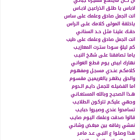
ان كـان مايطلـع شفيـره جبانـي
لاباس يا طلـق الذراعيـن لابـاس
انت الجمل صادق وعلمك على ساس
ياخلقة المولى كلامك علـى الـراس
حقـك علينـا مثـل حـد السنانـي
انت الجمل صادق وعلمك على طيب
كم ليلةٍ سـودا ستـرت المعازيـب
ياما تصافقنا علـى شمّـخ النيـب
نهارك ابيض يـوم قطـع العوانـي
كلامكـم عنـدي مسجـل ومفهـوم
والحق يظهـر يالغريميـن مقسـوم
اما الفضيلـه للجمـل دايـم الـدوم
هـذا الصحيـح وبالله المستعـانـي
وجهي عليكـم تتركـون الطلايـب
تسامحوا عندي وصيـروا حبايـب
قالوا صدقت وعلمك اليـوم صايـب
نمشي رفاقه بين مبغـض وشانـي
هذا وصلـوا ع النبـي عـد مامـر