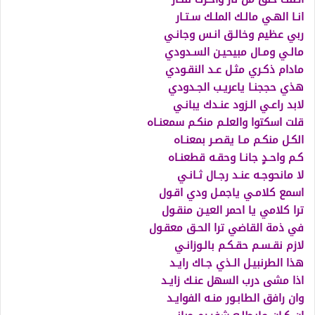
انـا الهـي مالـك الملـك سـتـار
ربي عظيم وخالـق انـس وجانـي
مالـي ومـال مبيحيـن السـدودي
مادام ذكـري مثـل عـد النقـودي
هذي حججنـا ياعريـب الجـدودي
لابد راعـي الـزود عنـدك يبانـي
قلت اسكتوا والعلـم منكـم سمعنـاه
الكـل منكـم مـا يقصـر بمعنـاه
كـم واحـدٍ جانـا وحقـه قطعنـاه
لا مانحوجـه عنـد رجـال ثـانـي
اسمع كلامـي ياجمـل ودي اقـول
ترا كلامي يا احمر العيـن منقـول
في ذمة القاضي ترا الحـق معقـول
لازم نقـسـم حقـكـم بالـوزانـي
هذا الطرنبيـل الـذي جـاك رايـد
اذا مشى درب السهل عنـك زايـد
وان رافق الطابـور منـه الفوايـد