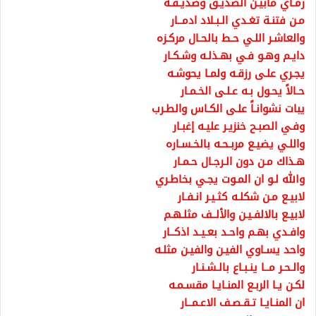
رمـاي مابيـن الصديـق وصديـقـه
مـن فتنـة تغـدي الـبـلاد ادمــار
والعاشـر اللـي حـط بالحـال مركـزه
دايـم وهـو فـي بهـذلـه وشـكـار
يجـري علـى رزقـه ولمـا يحوشـه
حـالاً يحـول بـه عـلـى الخـمـار
يبات نشوانـاً علـى الكـاس والطـرب
وفـي الصبـح خنزيـر عليـه إغبـار
واللـي يضيـع مربـحـه بالخـسـاره
هـذاك مـن دون الـرجـال حـمـار
والله لـو ان المـوت يجـي بخاطـري
لابيـع مـن شكلـه كثـيـر انـفـار
لابيـع بالالفـيـن والألــف مثلـهـم
وافـدي بهـم واحـد بعـيـد اذكــار
واحد يسـاوي الفيـن والفيـن مثلـه
والـحـر مــا ينـبـاع بالـشـنـار
لكـن يـا الربـع المنـايـا مقسـمـه
ان المنـايـا تـقـصـف الاعـمــار