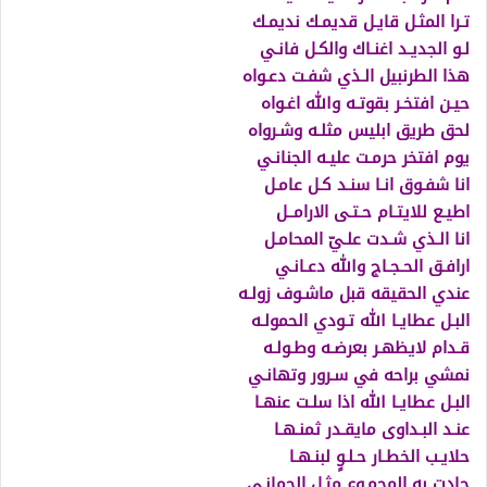
تـرا المثـل قايـل قديمـك نديمـك
لـو الجديـد اغنـاك والكـل فانـي
هذا الطرنبيل الـذي شفـت دعـواه
حيـن افتخـر بقوتـه والله اغـواه
لحق طريق ابليس مثلـه وشـرواه
يوم افتخر حرمـت عليـه الجنانـي
انا شفـوق انـا سنـد كـل عامـل
اطيـع للايتـام حـتـى الارامــل
انا الـذي شـدت علـيّ المحامـل
ارافـق الحـجـاج والله دعـانـي
عندي الحقيقه قبل ماشـوف زولـه
البـل عطايـا الله تـودي الحمولـه
قـدام لايظهـر بعرضـه وطـولـه
نمشي براحه في سـرور وتهانـي
البـل عطايـا الله اذا سلـت عنهـا
عنـد البـداوى مايقـدر ثمنـهـا
حلايـب الخطـار حـلـوٍ لبنـهـا
جادت به المجمـوع مثـل الجمانـي