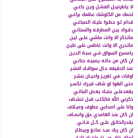
لا ياطرنبيـل الفشـل ويـن باغـي
لحمك من الكاوشك عظمك براغـي
قدام لـو حطـوا عليـك الصباغـي
دقـوك بيـن المطرقـه والسنانـي
ماتذكر الا وانت ماشي علـى ليـن
ماتدري الا وانت غاطس على طيـن
يامسرع السواق فـي سبـة الديـن
ان كان من حالـه يصيبـه جنانـي
عند الحقيقه حـال سواقـك اقشـر
اوقات في تغريـز واحيـان بنشـر
حتى الهوا لو شاف قيـرك تكسـر
يقعدعلـى جنبـك يعـض البنانـي
ذكرني الله فالكتـب قبـل تنشـاف
وانا على اصحابي عطوف وميـلاف
ان كان عند الغامدي حق وانصـاف
يقدرالخالـق علـى كــل فـانـي
ان كان ربك عبـد صانـع وبيطـار
اصلك خلق من نار واخـرك للنـار