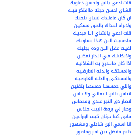
قلت ادعي يالبن واحسن دعاويك
الشاي احسن حجته ماافتكر فيـك
ان كان ماعنـدك لسـان ينجيـك
ولاتراه اغـداك بالحـق مسكيـن
قلت ادعي يالشـاي انـا مبديـك
ماحسبـت البـن هـذا يساويـك
لقيـت عقـل البـن وده يجليـك
ولايخليلـك فـي الـدار تمكيـن
اذا كان ماتـدرج بـه الشاذليـه
والمستكـه والدلـه العارضـيـه
والمستكـى والدلـه العارضـيـه
واللي حمسهـا حمسهـا بتقنيـن
لاباس يالبن اليمانـي ولا بـاس
لاصار دق النجر عندي ومحماس
وصار لي بربعة البيـت جـلاس
ماني كما خرثان كيف الوراعيـن
انا اسمي البن شاذلي ومشهـور
دايم مفضل بيـن امـر ومامـور