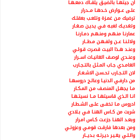
ان جيتهـا بالضيـق يلقـاك دمعـهـا
علـى عــوارض خـدهـا مــدرار
ترضيك مـن غمـزة وتلعـب بعقلـك
وتغديـك لعبـه فـي يديـن صـغـار
عمارنـا منـهـم ومنـهـم دمـارنـا
ولالـنـا عــن ولفـهـن مـطــار
وعنـد هـذا البيـت قصـرت قـولـي
وعنـدي لوصـف الغانيـات اســرار
الغامـدي جـاب المـثـل بالتـجـارب
لان التـجـارب تحـسـن الاشـعـار
من دارفـي الدنيـا وعالـج دروسهـا
مـا يجهـل المنصـف مـن المـكـار
انـا الـذي قاسيتهـا مــا نسيتـهـا
ادروس مـا تخفـى علـى الشـطـار
شربت من كـاس الهنـا فـي بـلادي
وبعـد الهنـا جزعـت كـاس امـرار
ومن بعدها فارقـت قومـي وعزوتـي
والـلـي يغـيـر ديـرتـه بـديــار