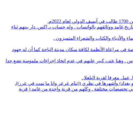
م.
يخ غامد ووثائقهم بالواتساب . وله حساب بـ اكس. دار بينهم ثناء
 والأدباء والكتاب والشعراء المتميزون .
صة في مراعاة الأنظمة لكافة سكان مدينة الباحة كما أن له جهود
وس . وهنا عتب كبير عليهم في عدم اتخاذ إجراءات ملموسة تضع حدا
لو بغداد) وأشهرها في نظري ((تنام عرعر وانا ما نمت في عرر)).
منهم 5 بروفسيور منهم 3 أطباء و32 يحملون الدكتوراه في عدة تخصصات وعدد 14 استشاري طب و32 طبيب في تخصصات مختلفة . وكلهم من قرية واحدة من غامد ( قرية