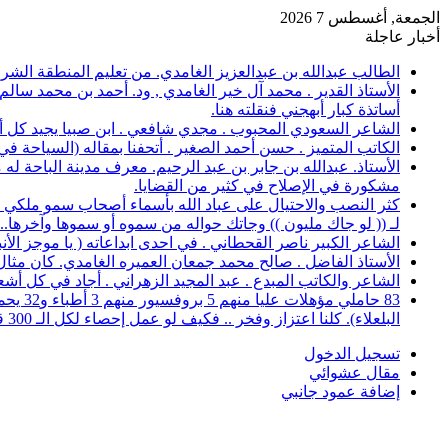
الجمعة, أغسطس 7 2026
أخبار عاجلة
الطالب عبدالله بن عبدالعزيز الغامدي. من تعليم المنطقة الشرقية، حصل على 
الأستاذ القدير . محمد آل خير الغامدي , ود. أحمد بن محمد سال
أساتذة كبار أبهجني فنقلته هنا.
الشاعر السعودي المحبوب . مجدي شافعي . ابن صبيا يجيد كل أغرا
الكاتب المتميز . حسن أحمد الصغير . أتحفنا بمقاله (السياحة ف
الأستاذ. عبدالله بن جابر بن عبد الرحيم. معرف مدينة الباحة 
مشكورة في الإصلاح في كثير من القضايا.
كثر النصب والاحتيال على عباد الله بأسماء أصحاب سمو ملكي خ
لـ (( لو جاك مليون )) وجاتك حواله من سموه أو سموها وآخرها..؟
الشاعر الكبير ناصر القحطاني . في احدى ابداعاته ( يا موجز الأ
الأستاذ الفاضل . صالح محمد جمعان العميره الغامدي. كان مثال للمعلم المخلص ال
الشاعر والكاتب المبدع . عبد المجيد الزهراني . أجاد في كل أشع
البلعلاء). كلنا اعتزاز وفخر .. فكيف لو عمل إحصاء لكل الـ 300 قرية.
تسجيل الدخول
مقال عشوائي
إضافة عمود جانبي