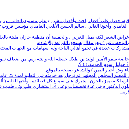
أفضل باحث وأفضل مشروع على مستوى العالم من بين 1700 طالب في آيسف الدولي لعام 2022
م الغامدي وأخونا الغالي . سالم الحسن الأبلجي الغامدي مؤسس قروب تار
ض الشعر لكنه يميل للغزلي . والحقيقة أن منطقة جازان مليئة بالعلماء
ي الباحة…غير ) وهو مقال يستحق القراءة والإشادة.
له مشاركات عديدة في تجمع أهالي الباحة وله اسهامات مع الجهات المخت
اصة سمو الأمير الوليد بن طلال حفظه الله وابنته ريم. من ضعاف نف
 حولنا رسوم الخدمة. !!! ؟.
نباء وش أخبار اليمن ) وللشاعر صفحة بالموقع.
مجتهد .ثم ترجل بعد خدمته في التعليم لمدة 25 عاما. عمل معرفا لقرية البلعلا .
اره لكنه تميز بالحزن . يجبرك على سماع كل قصائده.. وأحبها لقلبه ( أ
83 حاملي مؤهلات عليا 