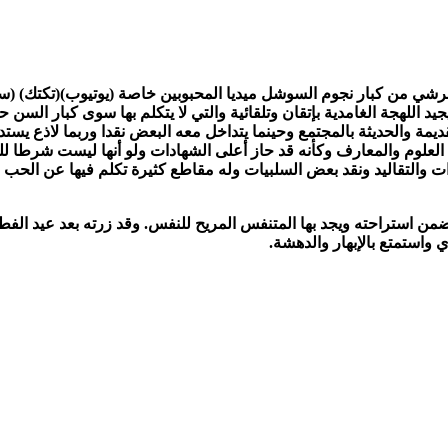
جرشي من كبار نجوم السوشل ميديا المحبوبين خاصة (يوتيوب)(تكتك)
اللهجة الغامدية بإتقان وتلقائية والتي لا يتكلم بها سوى كبار السن حا
مة والحديثة بالمجتمع وحينما يتداخل معه البعض نقدا وربما لاذع يست
العلوم والمعارف وكأنه قد حاز أعلى الشهادات ولو أنها ليست شرطا للث
 والتقاليد ونقد بعض السلبيات وله مقاطع كثيرة تكلم فيها عن الحب وا
 واستمتع بالإبهار والدهشة.