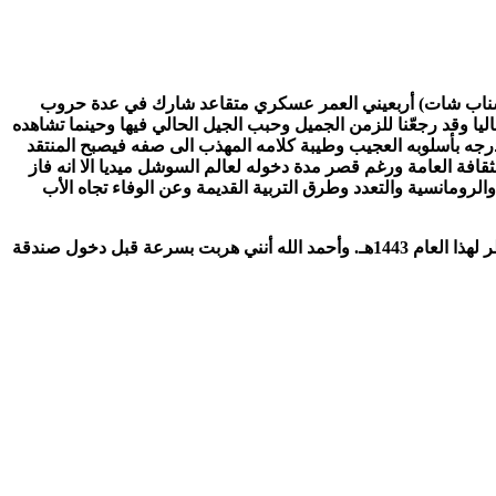
 (سناب شات) أربعيني العمر عسكري متقاعد شارك في عدة حروب
ليا وقد رجعّنا للزمن الجميل وحبب الجيل الحالي فيها وحينما تشاهده
درجه بأسلوبه العجيب وطيبة كلامه المهذب الى صفه فيصبح المنتقد
قافة العامة ورغم قصر مدة دخوله لعالم السوشل ميديا الا انه فاز
لرومانسية والتعدد وطرق التربية القديمة وعن الوفاء تجاه الأب
هو مقيم بمدينة جدة لكنه من حين لآخر يحن لقريته ومزرعته الواقعة ضمن استراحته ويجد بها المتنفس المريح للنفس. وقد زرته بعد عيد الفطر لهذا العام 1443هـ. وأحمد الله أنني هربت بسرعة قبل دخول صندقة