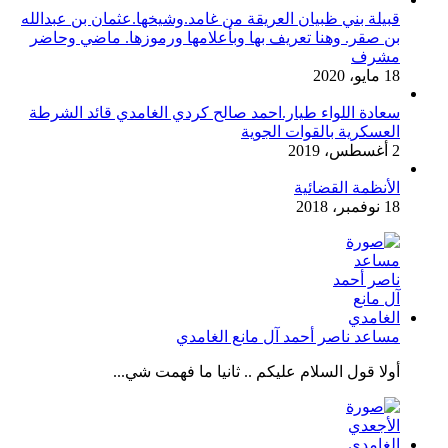
قبيلة بني ظبيان العريقة من غامد.وشيخها.عثمان بن عبدالله
بن صقر. وهنا تعريف بها وبأعلامها ورموزها. ماضي وحاضر
مشرف
18 مايو، 2020
سعادة اللواء طيار.احمد صالح كردي الغامدي قائد الشرطة
العسكرية بالقوات الجوية
2 أغسطس، 2019
الأنظمة القضائية
18 نوفمبر، 2018
مساعد ناصر أحمد آل مانع الغامدي
أولا قول السلام عليكم .. ثانيا ما فهمت شي...