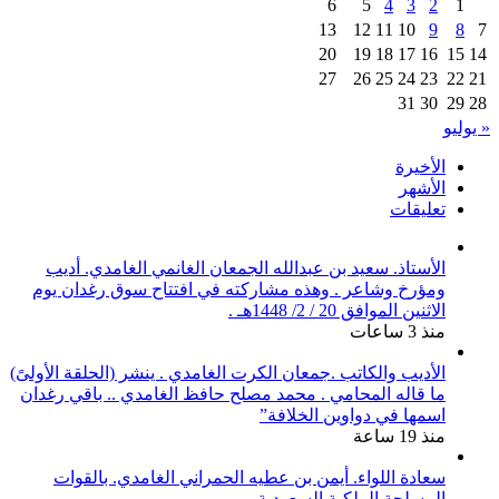
6
5
4
3
2
1
13
12
11
10
9
8
7
20
19
18
17
16
15
14
27
26
25
24
23
22
21
31
30
29
28
« يوليو
الأخيرة
الأشهر
تعليقات
الأستاذ. سعيد بن عبدالله الجمعان الغانمي الغامدي. أديب
ومؤرخ وشاعر . وهذه مشاركته في افتتاح سوق رغدان يوم
الاثنين الموافق 20 / 2/ 1448هـ .
منذ 3 ساعات
الأديب والكاتب .جمعان الكرت الغامدي . ينشر (الحلقة الأولىً)
ما قاله المحامي . محمد مصلح حافظ الغامدي .. باقي رغدان
اسمها في دواوين الخلافة”
منذ 19 ساعة
سعادة اللواء. أيمن بن عطيه الحمراني الغامدي. بالقوات
المسلحة الملكية السعودية