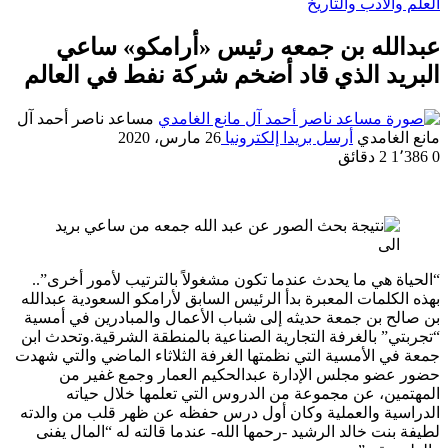
العلم والأدب والتاريخ
عبدالله بن جمعه رئيس «أرامكو» ساعي
البريد الذي قاد أضخم شركة نفط في العالم
مساعد ناصر أحمد آل
مانع الغامدي
أرسل بريدا إلكترونيا
26 مارس، 2020
0
1٬386
2 دقائق
“الحياة هي ما يحدث عندما تكون مشغولاً بالترتيب لأمور أخرى”..
بهذه الكلمات المعبرة بدأ الرئيس السابق لأرامكو السعودية عبدالله
بن صالح بن جمعة حديثه إلى شباب الأعمال والمبادرين في أمسية
“تجربتي” بالغرفة التجارية الصناعية بالمنطقة الشرقية.وتحدث ابن
جمعة في الأمسية التي نظمتها الغرفة الثلاثاء الماضي والتي شهدت
حضور عضو مجلس الإدارة عبدالحكيم العمار وجمع غفير من
المهتمين، عن مجموعة من الدروس التي تعلمها خلال حياته
الدراسية والعملية وكان أول درس حفظه عن ظهر قلب من والدته
لطيفة بنت خالد الرشيد -رحمها الله- عندما قالته له “المال يفنى