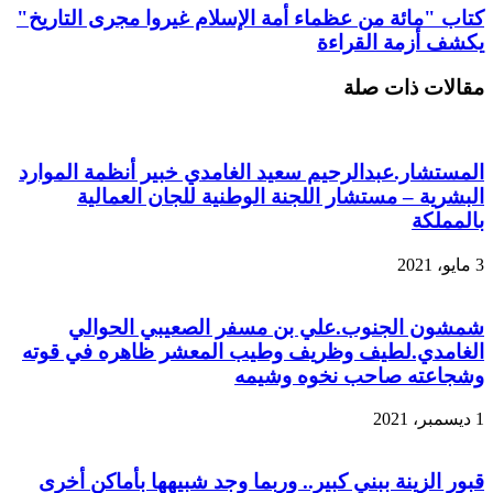
كتاب "مائة من عظماء أمة الإسلام غيروا مجرى التاريخ"
يكشف أزمة القراءة
مقالات ذات صلة
المستشار.عبدالرحيم سعيد الغامدي خبير أنظمة الموارد
البشرية – مستشار اللجنة الوطنية للجان العمالية
بالمملكة
3 مايو، 2021
شمشون الجنوب.علي بن مسفر الصعيبي الحوالي
الغامدي.لطيف وظريف وطيب المعشر ظاهره في قوته
وشجاعته صاحب نخوه وشيمه
1 ديسمبر، 2021
قبور الزينة ببني كبير.. وربما وجد شبيهها بأماكن أخرى