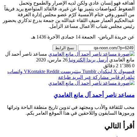
أهدافه فهو إنسان عادي ولكن لديه الإصرار والطموح وتحمل
الضغوط كمواصفات يتميز بها عن غيره، فالقائد المتواضع يريد فريقاً
من النمور.وفي ختام الأمسية كرّم عضو مجلس إدارة الغرفة
عبدالحكيم العمار ضيف اللقاء عبدالله بن جمعة بدرع تذكاري بحضور
رئيس مجلس شباب الأعمال مساعد الزامل.
عن جريدة الرياض- الجمعة 14 جمادى الآخرة 1436 هـ
نسخ الرابط
مساعد ناصر أحمد آل
مانع الغامدي
أرسل بريدا إلكترونيا
26 مارس، 2020
0
1٬386
2 دقائق
فيسبوك
‫X
لينكدإن
بينتيريست
واتساب
تيلقرام
ڤايبر
مشاركة عبر البريد
طباعة
مساعد ناصر أحمد آل مانع الغامدي
محب للثقافة والأدب ومجتهد في تدوين تاريخ منطقة الباحة وتراثها
ورموزها السابقون واللاحقين في هذا الموقع العامر بكم.
أقرأ التالي