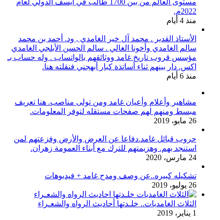
مستوى العالم من بين 1700 طالب في آيسف الدولي لعام
2022م.
منذ 4 أيام
الأستاذ القدير . محمد آل خير الغامدي , ود. أحمد بن محمد
سالم الغامدي وأخونا الغالي . سالم الحسن الأبلجي الغامدي
مؤسس قروب تاريخ غامد ووثائقهم بالواتساب . وله حساب بـ
اكس. دار بينهم ثناء أساتذة كبار أبهجني فنقلته هنا.
منذ 6 أيام
مشاهير وأعلام وأعيان غامد ومن تولى مناصب. هنا تعريف
مبسط ومنهم لهم صفحات مستقله لتوفر المعلومات.
26 مايو، 2019
حروب قبائل غامد.دفاعا عن العرض والأرض وفزعتهم لمن
استنجد بهم. وهزيمتهم للترك مع أبناء العمومة زهران.
24 مارس، 2020
تشكيله كبيره..عن وصف ومدح غامد + فيديوهات
26 يوليو، 2019
الثلاث الغامديات.. خلـدتها أحاديث الرواه والشعـراء
1 يناير، 2019