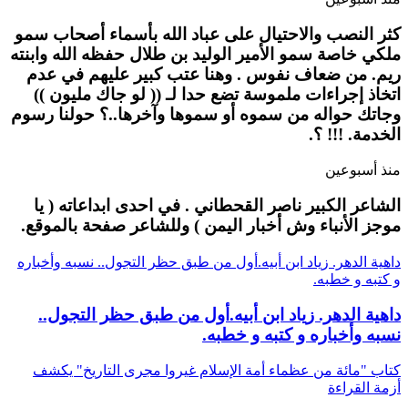
كثر النصب والاحتيال على عباد الله بأسماء أصحاب سمو
ملكي خاصة سمو الأمير الوليد بن طلال حفظه الله وابنته
ريم. من ضعاف نفوس . وهنا عتب كبير عليهم في عدم
اتخاذ إجراءات ملموسة تضع حدا لـ (( لو جاك مليون ))
وجاتك حواله من سموه أو سموها وآخرها..؟ حولنا رسوم
الخدمة. !!! ؟.
منذ أسبوعين
الشاعر الكبير ناصر القحطاني . في احدى ابداعاته ( يا
موجز الأنباء وش أخبار اليمن ) وللشاعر صفحة بالموقع.
داهية الدهر. زياد ابن أبيه.أول من طبق حظر التجول.. نسبه وأخباره
و كتبه و خطبه.
داهية الدهر. زياد ابن أبيه.أول من طبق حظر التجول..
نسبه وأخباره و كتبه و خطبه.
كتاب "مائة من عظماء أمة الإسلام غيروا مجرى التاريخ" يكشف
أزمة القراءة