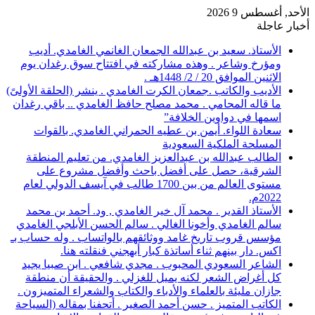
الأحد, أغسطس 9 2026
أخبار عاجلة
الأستاذ. سعيد بن عبدالله الجمعان الغانمي الغامدي. أديب
ومؤرخ وشاعر . وهذه مشاركته في افتتاح سوق رغدان يوم
الاثنين الموافق 20 / 2/ 1448هـ .
الأديب والكاتب .جمعان الكرت الغامدي . ينشر (الحلقة الأولىً)
ما قاله المحامي . محمد مصلح حافظ الغامدي .. باقي رغدان
اسمها في دواوين الخلافة”
سعادة اللواء. أيمن بن عطيه الحمراني الغامدي. بالقوات
المسلحة الملكية السعودية
الطالب عبدالله بن عبدالعزيز الغامدي. من تعليم المنطقة
الشرقية، حصل على أفضل باحث وأفضل مشروع على
مستوى العالم من بين 1700 طالب في آيسف الدولي لعام
2022م.
الأستاذ القدير . محمد آل خير الغامدي , ود. أحمد بن محمد
سالم الغامدي وأخونا الغالي . سالم الحسن الأبلجي الغامدي
مؤسس قروب تاريخ غامد ووثائقهم بالواتساب . وله حساب بـ
اكس. دار بينهم ثناء أساتذة كبار أبهجني فنقلته هنا.
الشاعر السعودي المحبوب . مجدي شافعي . ابن صبيا يجيد
كل أغراض الشعر لكنه يميل للغزلي . والحقيقة أن منطقة
جازان مليئة بالعلماء والأدباء والكتاب والشعراء المتميزون .
الكاتب المتميز . حسن أحمد الصغير . أتحفنا بمقاله (السياحة