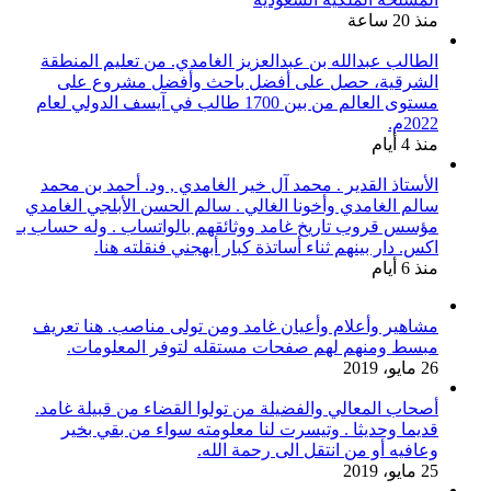
منذ 20 ساعة
الطالب عبدالله بن عبدالعزيز الغامدي. من تعليم المنطقة
الشرقية، حصل على أفضل باحث وأفضل مشروع على
مستوى العالم من بين 1700 طالب في آيسف الدولي لعام
2022م.
منذ 4 أيام
الأستاذ القدير . محمد آل خير الغامدي , ود. أحمد بن محمد
سالم الغامدي وأخونا الغالي . سالم الحسن الأبلجي الغامدي
مؤسس قروب تاريخ غامد ووثائقهم بالواتساب . وله حساب بـ
اكس. دار بينهم ثناء أساتذة كبار أبهجني فنقلته هنا.
منذ 6 أيام
مشاهير وأعلام وأعيان غامد ومن تولى مناصب. هنا تعريف
مبسط ومنهم لهم صفحات مستقله لتوفر المعلومات.
26 مايو، 2019
أصحاب المعالي والفضيلة من تولوا القضاء من قبيلة غامد.
قديما وحديثا . وتيسرت لنا معلومته سواء من بقي بخير
وعافيه أو من انتقل الى رحمة الله.
25 مايو، 2019