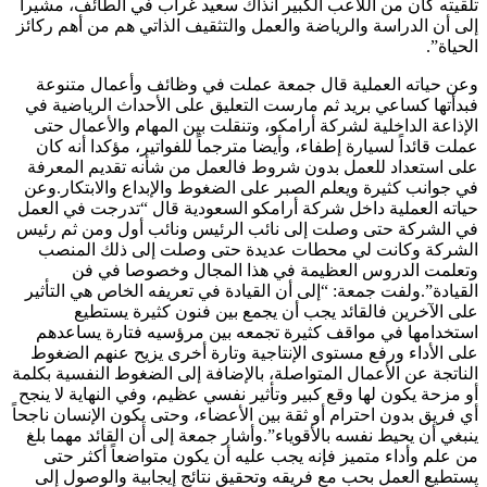
تلقيته كان من اللاعب الكبير آنذاك سعيد غراب في الطائف، مشيرا
إلى أن الدراسة والرياضة والعمل والتثقيف الذاتي هم من أهم ركائز
الحياة”.
وعن حياته العملية قال جمعة عملت في وظائف وأعمال متنوعة
فبدأتها كساعي بريد ثم مارست التعليق على الأحداث الرياضية في
الإذاعة الداخلية لشركة أرامكو، وتنقلت بين المهام والأعمال حتى
عملت قائداً لسيارة إطفاء، وأيضا مترجماً للفواتير، مؤكدا أنه كان
على استعداد للعمل بدون شروط فالعمل من شأنه تقديم المعرفة
في جوانب كثيرة ويعلم الصبر على الضغوط والإبداع والابتكار.وعن
حياته العملية داخل شركة أرامكو السعودية قال “تدرجت في العمل
في الشركة حتى وصلت إلى نائب الرئيس ونائب أول ومن ثم رئيس
الشركة وكانت لي محطات عديدة حتى وصلت إلى ذلك المنصب
وتعلمت الدروس العظيمة في هذا المجال وخصوصا في فن
القيادة”.ولفت جمعة: “إلى أن القيادة في تعريفه الخاص هي التأثير
على الآخرين فالقائد يجب أن يجمع بين فنون كثيرة يستطيع
استخدامها في مواقف كثيرة تجمعه بين مرؤسيه فتارة يساعدهم
على الأداء ورفع مستوى الإنتاجية وتارة أخرى يزيح عنهم الضغوط
الناتجة عن الأعمال المتواصلة، بالإضافة إلى الضغوط النفسية بكلمة
أو مزحة يكون لها وقع كبير وتأثير نفسي عظيم، وفي النهاية لا ينجح
أي فريق بدون احترام أو ثقة بين الأعضاء، وحتى يكون الإنسان ناجحاً
ينبغي أن يحيط نفسه بالأقوياء”.وأشار جمعة إلى أن القائد مهما بلغ
من علم وأداء متميز فإنه يجب عليه أن يكون متواضعاً أكثر حتى
يستطيع العمل بحب مع فريقه وتحقيق نتائج إيجابية والوصول إلى