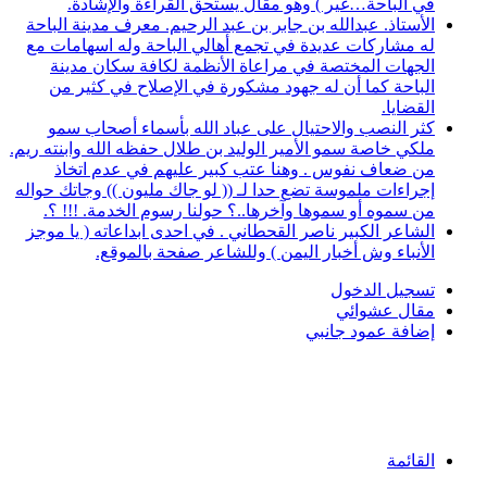
في الباحة…غير ) وهو مقال يستحق القراءة والإشادة.
الأستاذ. عبدالله بن جابر بن عبد الرحيم. معرف مدينة الباحة
له مشاركات عديدة في تجمع أهالي الباحة وله اسهامات مع
الجهات المختصة في مراعاة الأنظمة لكافة سكان مدينة
الباحة كما أن له جهود مشكورة في الإصلاح في كثير من
القضايا.
كثر النصب والاحتيال على عباد الله بأسماء أصحاب سمو
ملكي خاصة سمو الأمير الوليد بن طلال حفظه الله وابنته ريم.
من ضعاف نفوس . وهنا عتب كبير عليهم في عدم اتخاذ
إجراءات ملموسة تضع حدا لـ (( لو جاك مليون )) وجاتك حواله
من سموه أو سموها وآخرها..؟ حولنا رسوم الخدمة. !!! ؟.
الشاعر الكبير ناصر القحطاني . في احدى ابداعاته ( يا موجز
الأنباء وش أخبار اليمن ) وللشاعر صفحة بالموقع.
تسجيل الدخول
مقال عشوائي
إضافة عمود جانبي
القائمة