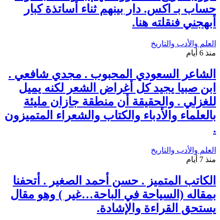
حساب بـ اكس. دار بينهم ثناء أساتذة كبار
أبهجني فنقلته هنا.
العلم والأدب والتاريخ
منذ 6 أيام
الشاعر السعودي المحبوب . مجدي شافعي .
ابن صبيا يجيد كل أغراض الشعر لكنه يميل
للغزلي . والحقيقة أن منطقة جازان مليئة
بالعلماء والأدباء والكتاب والشعراء المتميزون
.
العلم والأدب والتاريخ
منذ 7 أيام
الكاتب المتميز . حسن أحمد الصغير . أتحفنا
بمقاله (السياحة في الباحة…غير ) وهو مقال
يستحق القراءة والإشادة.