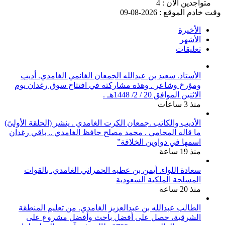
متواجدين الآن : 4
وقت خادم الموقع : 2026-08-09
الأخيرة
الأشهر
تعليقات
الأستاذ. سعيد بن عبدالله الجمعان الغانمي الغامدي. أديب
ومؤرخ وشاعر . وهذه مشاركته في افتتاح سوق رغدان يوم
الاثنين الموافق 20 / 2/ 1448هـ .
منذ 3 ساعات
الأديب والكاتب .جمعان الكرت الغامدي . ينشر (الحلقة الأولىً)
ما قاله المحامي . محمد مصلح حافظ الغامدي .. باقي رغدان
اسمها في دواوين الخلافة”
منذ 19 ساعة
سعادة اللواء. أيمن بن عطيه الحمراني الغامدي. بالقوات
المسلحة الملكية السعودية
منذ 20 ساعة
الطالب عبدالله بن عبدالعزيز الغامدي. من تعليم المنطقة
الشرقية، حصل على أفضل باحث وأفضل مشروع على