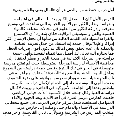
والعلم يبقى”.
أول درس حفظته من والدتي هو أن «المال يفنى والعلم يبقى»
الدرس الأول كان له الفضل الكبير بعد الله تعالى في اهتمامه
بالدراسة وتعلم الكثير من الأمور الحياتية التي ساعدت في توسيع
معرفته وإدراكه للكثير من العلوم في مجالات مختلفة كالمواد
العلمية والفن والموسيقى الراقية، فكان شعاره “أن الاستماع
والقراءة للمواد ذات القيمة العالية من شأنها أن تجعل الإنسان أكثر
إدراكا وعلما”.وقال جمعة إنه استفاد من خلال تجربته الحياتية
والعملية بأن عدم تحقق بعض آمالك قد تكون أقوى ضربات الحظ،
فما يختاره الله تعالى لك أفضل مما تتمناه لنفسك.وأنهى جمعة
دراسته في المرحلة الابتدائية في مدينة الخبر واضطر للانتقال إلى
محافظة الأحساء لدراسة المرحلة المتوسطة حيث لم تفتتح مدرسة
متوسطة في الخبر في تلك الفترة.وقضى جمعة دراسته بين الشموع
وداخل البيوت الخشبية الصغيرة “الصندقة” وعاش مع أقرانه في
تلك الفترة حياته صعبة وبدائية، درسوا موادهم على ضوء الشموع،
وعندما أنهى المتوسطة عاد إلى الدمام لإكمال دراسته الثانوية،
وانطلق بعدها إلى الجامعة الأميركية في القاهرة وبيروت لإكمال
دراساته العليا.وقال جمعة خلال الأمسية “بدأت حياتي كرياضي
فلعبت كحارس مرمى لفترة في أحد الأندية وبعد الجهود والأداء
المتواصل استطعت شغل مركز حارس المرمى في جميع محطاتي
الدراسية في الأحساء والدمام حتى وصلت إلى حارس مرمى
منتخب المدارس في الشرقية وصولاً إلى نادي القادسية، وآخر هدف