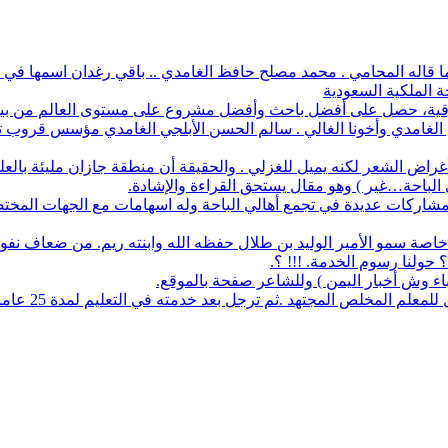
 ما قاله المحامي . محمد مصلح حافظ الغامدي .. باقي رغدان اسمها في د
ة الملكية السعودية
أفضل باحث وأفضل مشروع على مستوى العالم من بين 1700 طالب في آيسف الدولي لعام 2022
م الغامدي وأخونا الغالي . سالم الحسن الأبلجي الغامدي مؤسس قروب تار
ض الشعر لكنه يميل للغزلي . والحقيقة أن منطقة جازان مليئة بالعلماء
ي الباحة…غير ) وهو مقال يستحق القراءة والإشادة.
له مشاركات عديدة في تجمع أهالي الباحة وله اسهامات مع الجهات المخت
اصة سمو الأمير الوليد بن طلال حفظه الله وابنته ريم. من ضعاف نف
 حولنا رسوم الخدمة. !!! ؟.
نباء وش أخبار اليمن ) وللشاعر صفحة بالموقع.
مجتهد .ثم ترجل بعد خدمته في التعليم لمدة 25 عاما. عمل معرفا لقرية البلعلا .