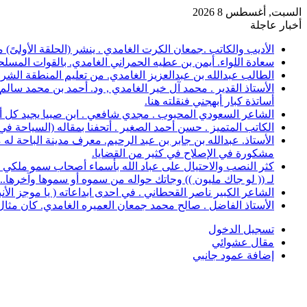
السبت, أغسطس 8 2026
أخبار عاجلة
الأديب والكاتب .جمعان الكرت الغامدي . ينشر (الحلقة الأولىً)
سعادة اللواء. أيمن بن عطيه الحمراني الغامدي. بالقوات المسلح
الطالب عبدالله بن عبدالعزيز الغامدي. من تعليم المنطقة الشرقية، حصل على 
الأستاذ القدير . محمد آل خير الغامدي , ود. أحمد بن محمد سال
أساتذة كبار أبهجني فنقلته هنا.
الشاعر السعودي المحبوب . مجدي شافعي . ابن صبيا يجيد كل أغرا
الكاتب المتميز . حسن أحمد الصغير . أتحفنا بمقاله (السياحة ف
الأستاذ. عبدالله بن جابر بن عبد الرحيم. معرف مدينة الباحة 
مشكورة في الإصلاح في كثير من القضايا.
كثر النصب والاحتيال على عباد الله بأسماء أصحاب سمو ملكي خ
لـ (( لو جاك مليون )) وجاتك حواله من سموه أو سموها وآخرها..؟
الشاعر الكبير ناصر القحطاني . في احدى ابداعاته ( يا موجز الأ
الأستاذ الفاضل . صالح محمد جمعان العميره الغامدي. كان مثال للمعلم المخلص ال
تسجيل الدخول
مقال عشوائي
إضافة عمود جانبي