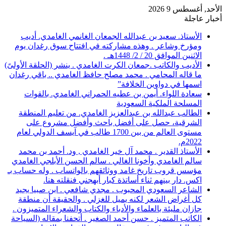
الأحد, أغسطس 9 2026
أخبار عاجلة
الأستاذ. سعيد بن عبدالله الجمعان الغانمي الغامدي. أديب
ومؤرخ وشاعر . وهذه مشاركته في افتتاح سوق رغدان يوم
الاثنين الموافق 20 / 2/ 1448هـ .
الأديب والكاتب .جمعان الكرت الغامدي . ينشر (الحلقة الأولىً)
ما قاله المحامي . محمد مصلح حافظ الغامدي .. باقي رغدان
اسمها في دواوين الخلافة”
سعادة اللواء. أيمن بن عطيه الحمراني الغامدي. بالقوات
المسلحة الملكية السعودية
الطالب عبدالله بن عبدالعزيز الغامدي. من تعليم المنطقة
الشرقية، حصل على أفضل باحث وأفضل مشروع على
مستوى العالم من بين 1700 طالب في آيسف الدولي لعام
2022م.
الأستاذ القدير . محمد آل خير الغامدي , ود. أحمد بن محمد
سالم الغامدي وأخونا الغالي . سالم الحسن الأبلجي الغامدي
مؤسس قروب تاريخ غامد ووثائقهم بالواتساب . وله حساب بـ
اكس. دار بينهم ثناء أساتذة كبار أبهجني فنقلته هنا.
الشاعر السعودي المحبوب . مجدي شافعي . ابن صبيا يجيد
كل أغراض الشعر لكنه يميل للغزلي . والحقيقة أن منطقة
جازان مليئة بالعلماء والأدباء والكتاب والشعراء المتميزون .
الكاتب المتميز . حسن أحمد الصغير . أتحفنا بمقاله (السياحة