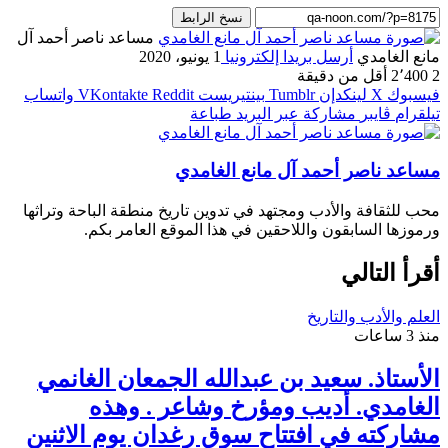
نسخ الرابط
مساعد ناصر أحمد آل
مانع الغامدي
أرسل بريدا إلكترونيا
1 يونيو، 2020
2
2٬400
أقل من دقيقة
فيسبوك
‫X
لينكدإن
بينتيريست
واتساب
تيلقرام
ڤايبر
مشاركة عبر البريد
طباعة
مساعد ناصر أحمد آل مانع الغامدي
محب للثقافة والأدب ومجتهد في تدوين تاريخ منطقة الباحة وتراثها
ورموزها السابقون واللاحقين في هذا الموقع العامر بكم.
أقرأ التالي
العلم والأدب والتاريخ
منذ 3 ساعات
الأستاذ. سعيد بن عبدالله الجمعان الغانمي
الغامدي. أديب ومؤرخ وشاعر . وهذه
مشاركته في افتتاح سوق رغدان يوم الاثنين