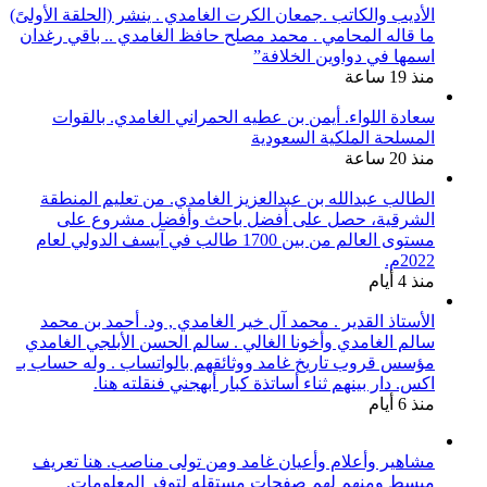
الأديب والكاتب .جمعان الكرت الغامدي . ينشر (الحلقة الأولىً)
ما قاله المحامي . محمد مصلح حافظ الغامدي .. باقي رغدان
اسمها في دواوين الخلافة”
منذ 19 ساعة
سعادة اللواء. أيمن بن عطيه الحمراني الغامدي. بالقوات
المسلحة الملكية السعودية
منذ 20 ساعة
الطالب عبدالله بن عبدالعزيز الغامدي. من تعليم المنطقة
الشرقية، حصل على أفضل باحث وأفضل مشروع على
مستوى العالم من بين 1700 طالب في آيسف الدولي لعام
2022م.
منذ 4 أيام
الأستاذ القدير . محمد آل خير الغامدي , ود. أحمد بن محمد
سالم الغامدي وأخونا الغالي . سالم الحسن الأبلجي الغامدي
مؤسس قروب تاريخ غامد ووثائقهم بالواتساب . وله حساب بـ
اكس. دار بينهم ثناء أساتذة كبار أبهجني فنقلته هنا.
منذ 6 أيام
مشاهير وأعلام وأعيان غامد ومن تولى مناصب. هنا تعريف
مبسط ومنهم لهم صفحات مستقله لتوفر المعلومات.