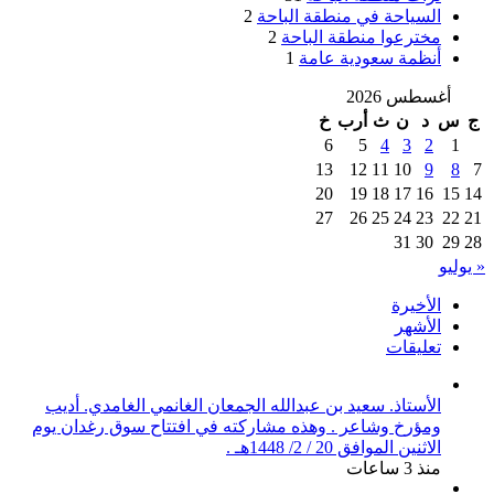
السياحة في منطقة الباحة
2
مخترعوا منطقة الباحة
2
أنظمة سعودية عامة
1
أغسطس 2026
ج
س
د
ن
ث
أرب
خ
6
5
4
3
2
1
13
12
11
10
9
8
7
20
19
18
17
16
15
14
27
26
25
24
23
22
21
31
30
29
28
« يوليو
الأخيرة
الأشهر
تعليقات
الأستاذ. سعيد بن عبدالله الجمعان الغانمي الغامدي. أديب
ومؤرخ وشاعر . وهذه مشاركته في افتتاح سوق رغدان يوم
الاثنين الموافق 20 / 2/ 1448هـ .
منذ 3 ساعات