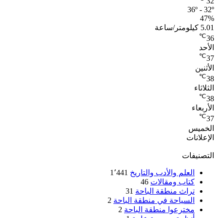
32
36º - 32º
47%
5.01 كيلومتر/ساعة
℃
36
الأحد
℃
37
الأثنين
℃
38
الثلاثاء
℃
38
الأربعاء
℃
37
الخميس
الإعلانات
التصنيفات
العلم والأدب والتاريخ
1٬441
كتاب ومقالات
46
تراث منطقة الباحة
31
السياحة في منطقة الباحة
2
مخترعوا منطقة الباحة
2