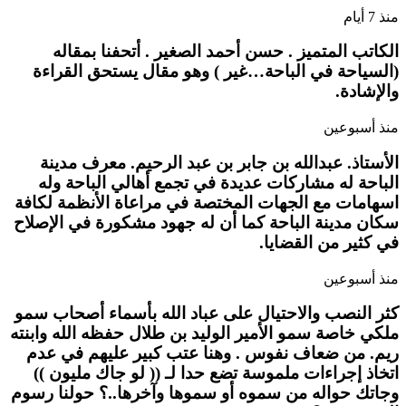
منذ 7 أيام
الكاتب المتميز . حسن أحمد الصغير . أتحفنا بمقاله
(السياحة في الباحة…غير ) وهو مقال يستحق القراءة
والإشادة.
منذ أسبوعين
الأستاذ. عبدالله بن جابر بن عبد الرحيم. معرف مدينة
الباحة له مشاركات عديدة في تجمع أهالي الباحة وله
اسهامات مع الجهات المختصة في مراعاة الأنظمة لكافة
سكان مدينة الباحة كما أن له جهود مشكورة في الإصلاح
في كثير من القضايا.
منذ أسبوعين
كثر النصب والاحتيال على عباد الله بأسماء أصحاب سمو
ملكي خاصة سمو الأمير الوليد بن طلال حفظه الله وابنته
ريم. من ضعاف نفوس . وهنا عتب كبير عليهم في عدم
اتخاذ إجراءات ملموسة تضع حدا لـ (( لو جاك مليون ))
وجاتك حواله من سموه أو سموها وآخرها..؟ حولنا رسوم