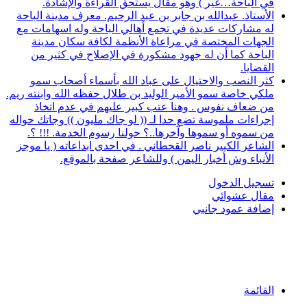
في الباحة…غير ) وهو مقال يستحق القراءة والإشادة.
الأستاذ. عبدالله بن جابر بن عبد الرحيم. معرف مدينة الباحة
له مشاركات عديدة في تجمع أهالي الباحة وله اسهامات مع
الجهات المختصة في مراعاة الأنظمة لكافة سكان مدينة
الباحة كما أن له جهود مشكورة في الإصلاح في كثير من
القضايا.
كثر النصب والاحتيال على عباد الله بأسماء أصحاب سمو
ملكي خاصة سمو الأمير الوليد بن طلال حفظه الله وابنته ريم.
من ضعاف نفوس . وهنا عتب كبير عليهم في عدم اتخاذ
إجراءات ملموسة تضع حدا لـ (( لو جاك مليون )) وجاتك حواله
من سموه أو سموها وآخرها..؟ حولنا رسوم الخدمة. !!! ؟.
الشاعر الكبير ناصر القحطاني . في احدى ابداعاته ( يا موجز
الأنباء وش أخبار اليمن ) وللشاعر صفحة بالموقع.
تسجيل الدخول
مقال عشوائي
إضافة عمود جانبي
القائمة