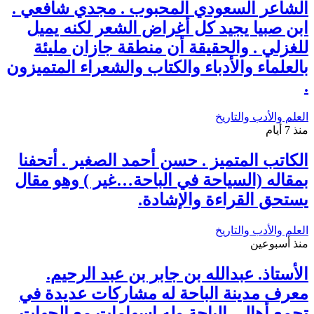
الشاعر السعودي المحبوب . مجدي شافعي .
ابن صبيا يجيد كل أغراض الشعر لكنه يميل
للغزلي . والحقيقة أن منطقة جازان مليئة
بالعلماء والأدباء والكتاب والشعراء المتميزون
.
العلم والأدب والتاريخ
منذ 7 أيام
الكاتب المتميز . حسن أحمد الصغير . أتحفنا
بمقاله (السياحة في الباحة…غير ) وهو مقال
يستحق القراءة والإشادة.
العلم والأدب والتاريخ
منذ أسبوعين
الأستاذ. عبدالله بن جابر بن عبد الرحيم.
معرف مدينة الباحة له مشاركات عديدة في
تجمع أهالي الباحة وله اسهامات مع الجهات