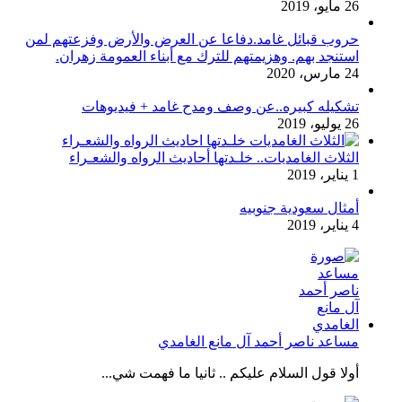
26 مايو، 2019
حروب قبائل غامد.دفاعا عن العرض والأرض وفزعتهم لمن
استنجد بهم. وهزيمتهم للترك مع أبناء العمومة زهران.
24 مارس، 2020
تشكيله كبيره..عن وصف ومدح غامد + فيديوهات
26 يوليو، 2019
الثلاث الغامديات.. خلـدتها أحاديث الرواه والشعـراء
1 يناير، 2019
أمثال سعودية جنوبيه
4 يناير، 2019
مساعد ناصر أحمد آل مانع الغامدي
أولا قول السلام عليكم .. ثانيا ما فهمت شي...