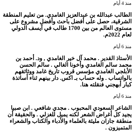
منذ 4 أيام
الطالب عبدالله بن عبدالعزيز الغامدي. من تعليم المنطقة
الشرقية، حصل على أفضل باحث وأفضل مشروع على
مستوى العالم من بين 1700 طالب في آيسف الدولي
لعام 2022م.
منذ 6 أيام
الأستاذ القدير . محمد آل خير الغامدي , ود. أحمد بن
محمد سالم الغامدي وأخونا الغالي . سالم الحسن
الأبلجي الغامدي مؤسس قروب تاريخ غامد ووثائقهم
بالواتساب . وله حساب بـ اكس. دار بينهم ثناء أساتذة
كبار أبهجني فنقلته هنا.
منذ 6 أيام
الشاعر السعودي المحبوب . مجدي شافعي . ابن صبيا
يجيد كل أغراض الشعر لكنه يميل للغزلي . والحقيقة أن
منطقة جازان مليئة بالعلماء والأدباء والكتاب والشعراء
المتميزون .