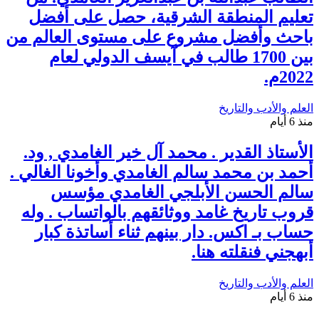
تعليم المنطقة الشرقية، حصل على أفضل
باحث وأفضل مشروع على مستوى العالم من
بين 1700 طالب في آيسف الدولي لعام
2022م.
العلم والأدب والتاريخ
منذ 6 أيام
الأستاذ القدير . محمد آل خير الغامدي , ود.
أحمد بن محمد سالم الغامدي وأخونا الغالي .
سالم الحسن الأبلجي الغامدي مؤسس
قروب تاريخ غامد ووثائقهم بالواتساب . وله
حساب بـ اكس. دار بينهم ثناء أساتذة كبار
أبهجني فنقلته هنا.
العلم والأدب والتاريخ
منذ 6 أيام