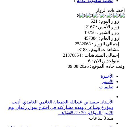
أنظمة سعودية عامة
1
احصاءات الزوار
زوار اليوم : 521
زوار الأمس : 2167
زوار الشهر : 19756
زوار العام : 457384
إجمالي الزوار : 2582068
مشاهدات اليوم : 3188
إجمالي المشاهدات : 21370854
متواجدين الآن : 6
وقت خادم الموقع : 2026-08-09
الأخيرة
الأشهر
تعليقات
الأستاذ. سعيد بن عبدالله الجمعان الغانمي الغامدي. أديب
ومؤرخ وشاعر . وهذه مشاركته في افتتاح سوق رغدان يوم
الاثنين الموافق 20 / 2/ 1448هـ .
منذ 3 ساعات