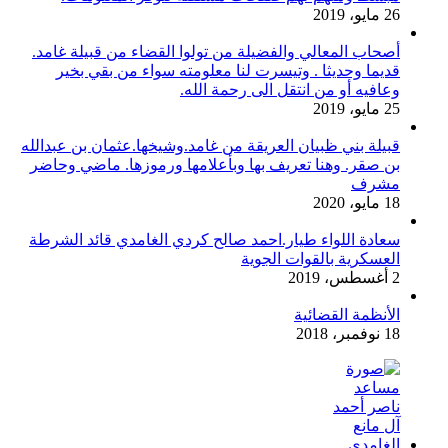
26 مايو، 2019
أصحاب المعالي والفضيلة من تولوا القضاء من قبيلة غامد.
قديما وحديثا . وتيسرت لنا معلومته سواء من بقي بخير
وعافيه أو من انتقل الى رحمة الله.
25 مايو، 2019
قبيلة بني ظبيان العريقة من غامد.وشيخها.عثمان بن عبدالله
بن صقر. وهنا تعريف بها وبأعلامها ورموزها. ماضي وحاضر
مشرف
18 مايو، 2020
سعادة اللواء طيار.احمد صالح كردي الغامدي قائد الشرطة
العسكرية بالقوات الجوية
2 أغسطس، 2019
الأنظمة القضائية
18 نوفمبر، 2018