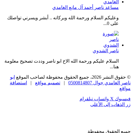
مساعد ناصر أحمد آل مانع الغامدي
وعليكم السلام ورحمة الله وبركاته .. أبشر ويسرني تواصلك
على 0...
ناصر الشدوي
السلام عليكم ورحمة الله الاخ ابو ناصر وددت تصحيح معلومة
هنا...
© حقوق النشر 2026، جميع الحقوق محفوظة لصاحب الموقع
ابو
ناصر الغامدي جوال 0500814807
|
تصميم مواقع
|
استضافة
مواقع
فيسبوك
‫X
واتساب
تيلقرام
زر الذهاب إلى الأعلى
جميع الحقوق محفوظة