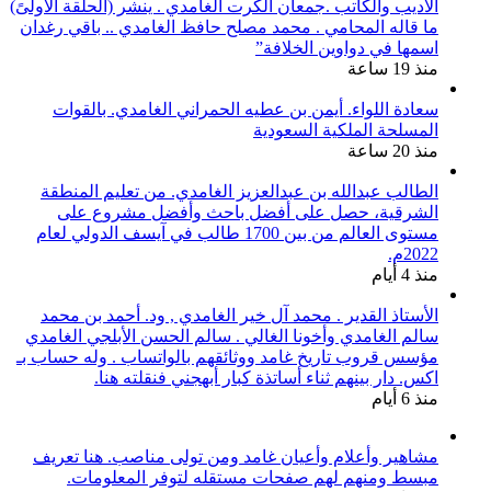
الأديب والكاتب .جمعان الكرت الغامدي . ينشر (الحلقة الأولىً)
ما قاله المحامي . محمد مصلح حافظ الغامدي .. باقي رغدان
اسمها في دواوين الخلافة”
منذ 19 ساعة
سعادة اللواء. أيمن بن عطيه الحمراني الغامدي. بالقوات
المسلحة الملكية السعودية
منذ 20 ساعة
الطالب عبدالله بن عبدالعزيز الغامدي. من تعليم المنطقة
الشرقية، حصل على أفضل باحث وأفضل مشروع على
مستوى العالم من بين 1700 طالب في آيسف الدولي لعام
2022م.
منذ 4 أيام
الأستاذ القدير . محمد آل خير الغامدي , ود. أحمد بن محمد
سالم الغامدي وأخونا الغالي . سالم الحسن الأبلجي الغامدي
مؤسس قروب تاريخ غامد ووثائقهم بالواتساب . وله حساب بـ
اكس. دار بينهم ثناء أساتذة كبار أبهجني فنقلته هنا.
منذ 6 أيام
مشاهير وأعلام وأعيان غامد ومن تولى مناصب. هنا تعريف
مبسط ومنهم لهم صفحات مستقله لتوفر المعلومات.