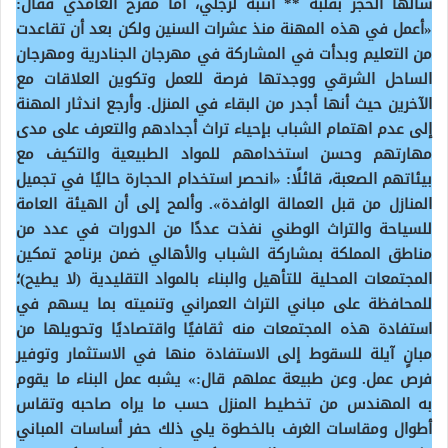
شالها الحجر بقلبه ** انتبه لرجلي، أما مفرح الغامدي فقال:
«أعمل في هذه المهنة منذ عشرات السنين ولكن بعد أن تقاعدت
من التعليم وبدأت في المشاركة في مهرجان الجنادرية ومهرجان
الساحل الشرقي ووجدتها فرصة للعمل وتكوين العلاقات مع
الآخرين حيث أنها أجدر من البقاء في المنزل. وأرجع اندثار المهنة
إلى عدم اهتمام الشباب بإحياء تراث أجدادهم والتعرف على مدى
مهارتهم وحسن استخدامهم للمواد الطبيعية والتكيف مع
بيئاتهم الصعبة، قائلًا: «انحصر استخدام الحجارة حاليًا في تجميل
المنازل من قبل العمالة الوافدة». وألمح إلى أن الهيئة العامة
للسياحة والتراث الوطني نفذت عددًا من الدورات في عدد من
مناطق المملكة بمشاركة الشباب والأهالي ضمن برنامج تمكين
المجتمعات المحلية للتأهيل والبناء بالمواد التقليدية (لا يطيح)؛
للمحافظة على مباني التراث العمراني وتنميته بما يسهم في
استفادة هذه المجتمعات منه ثقافيًا واقتصاديًا وتحويلها من
مبانٍ آيلة للسقوط إلى الاستفادة منها في الاستثمار وتوفير
فرص عمل. وعن طبيعة عملهم قال:» يشبه عمل البناء ما يقوم
به المهندس من تخطيط المنزل حسب ما يراه صاحبه وتقاس
أطوال ومقاسات الغرف بالخطوة يلي ذلك حفر أساسات المباني