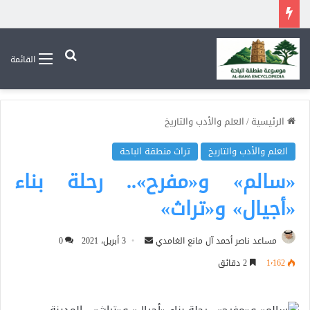
بحث عن
القائمة
الرئيسية
/
العلم والأدب والتاريخ
العلم والأدب والتاريخ
تراث منطقة الباحة
«سالم» و«مفرح».. رحلة بناء
«أجيال» و«تراث»
أرسل
مساعد ناصر أحمد آل مانع الغامدي
3 أبريل، 2021
0
بريدا
1٬162
2 دقائق
إلكترونيا