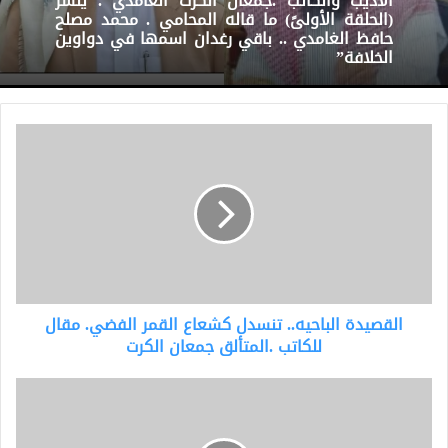
الأديب والكاتب .جمعان الكرت الغامدي . ينشر
(الحلقة الأولىً) ما قاله المحامي . محمد مصلح
حافظ الغامدي .. باقي رغدان اسمها في دواوين
الخلافة”
القصيدة
الباحيه..
تنسدل
كشعاع
القمر
الفضي.
مقال
للكاتب
.المتألق
القصيدة الباحيه.. تنسدل كشعاع القمر الفضي. مقال
جمعان
الكرت
للكاتب .المتألق جمعان الكرت
أ.مرضي
ابن
خماش