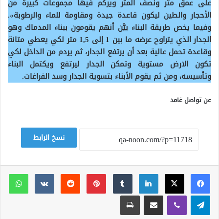
على عمق متر ونصف المتر ويركم فيها مجموعات كبيرة من
الأحجار والطين ليكون قاعدة جيدة ومقاومة للماء والرطوبة».
وفيما يخص طريقة البناء بيَّن أنهم يقومون ببناء المدماك وهو
الجدار الذي يتراوح عرضه ما بين 1 إلى 1,5 متر لكي يعطي متانة
وقاعدة تحمل عالية بعد أن يرتفع الجدار، ثم يردم من الداخل لكي
تكون الارض مستوية وتمكن الجدار ليرتفع ويكتمل البناء
وتأسيسه، ومن ثم يقوم الأبناء بتسوية الجدار وسد الفراغات.
عن تواصل غامد
نسخ الرابط
لينكدإن
بينتيريست
وات
تيلقرام
ڤايبر
مشاركة عبر البريد
طباعة