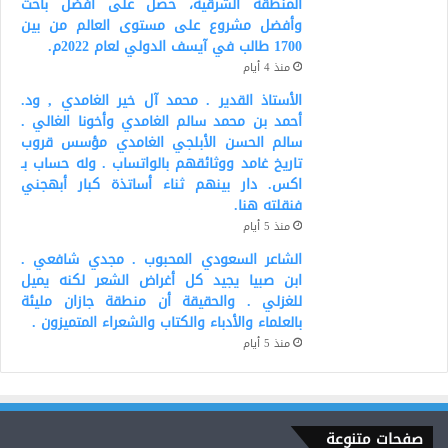
المنطقة الشرقية، حصل على أفضل باحث
وأفضل مشروع على مستوى العالم من بين
1700 طالب في آيسف الدولي لعام 2022م.
منذ 4 أيام
الأستاذ القدير . محمد آل خير الغامدي , ود.
أحمد بن محمد سالم الغامدي وأخونا الغالي .
سالم الحسن الأبلجي الغامدي مؤسس قروب
تاريخ غامد ووثائقهم بالواتساب . وله حساب بـ
اكس. دار بينهم ثناء أساتذة كبار أبهجني
فنقلته هنا.
منذ 5 أيام
الشاعر السعودي المحبوب . مجدي شافعي .
ابن صبيا يجيد كل أغراض الشعر لكنه يميل
للغزلي . والحقيقة أن منطقة جازان مليئة
بالعلماء والأدباء والكتاب والشعراء المتميزون .
منذ 5 أيام
صفحات متنوعة