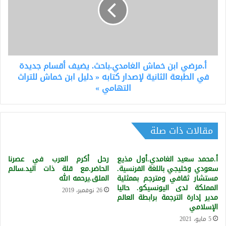
الغامدي.باحث.
يضيف
أقسام
جديدة
في
الطبعة
أ.مرضي ابن خماش الغامدي.باحث. يضيف أقسام جديدة
الثانية
لإصدار
في الطبعة الثانية لإصدار كتابه « دليل ابن خماش للتراث
كتابه
التهامي »
«
دليل
ابن
خماش
مقالات ذات صلة
للتراث
التهامي
أ.محمد سعيد الغامدي.أول مذيع
رحل أكرم العرب في عصرنا
»
سعودي وخليجي باللغة الفرنسية.
الحاضر.مع قلة ذات اليد.سالم
مستشار ثقافي ومترجم بممثلية
الملق.يرحمه الله
المملكة لدى اليونسيكو. حاليا
26 نوفمبر، 2019
مدير إدارة الترجمة برابطة العالم
الإسلامي
5 مايو، 2021