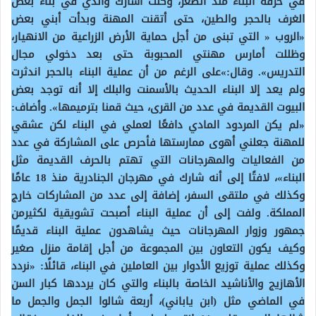
في حرفة البناء منذ الصغر، وكنت أشارك والدي في بناء بعض
الغرف بالحجر والطين، حتى أتقنت المهنة وبدأت أبني بعض
«الروب « التي تبنى من أجل حماية الأرض الزراعية من الانهيار،
وظللت أمارس مهنتي المحبوبة حتى بعد دخولي مجال
التدريس». وقال:»على الرغم من أن عملية البناء بالحجر اندثرت
ولم يعد إلا البناء الحديث بالأسمنت والبلك إلا أنه توجد بعض
البيوت القديمة في عدد من القرى، حيث قمنا بترميمها». وأضاف:
«لم يكن المردود المادي دافعًا لعملي في البناء لكن عشقي
للمهنة جعلني أهوى ممارستها فأحرص على المشاركة في عدد
من الفعاليات والمهرجانات التي تهتم بالحرف القديمة مثل
البناء»، لافتًا إلى أنه شارك في مهرجان الجنادرية منذ 18 عامًا
وكذلك في ملتقى السفر، إضافة إلى عدد من المشاركات خارج
المملكة. ولفت إلى أن عملية البناء أصبحت تشويقية لكثيرمن
جمهور وزوار المهرجانات حيث يشاهدون عملية البناء قديمًا
وكيف يكون التعاون بين المجموعة من أجل إقامة منزل صغير
وكذلك عملية توزيع الأدوار بين العاملين في البناء، قائلًا: «نردد
الأهازيج والأناشيد الخاصة بالبناء والتي كان يرددها كبار السن
في الماضي مثل (ابن ياباني)، أربعة شالوا الجمل والجمل ما