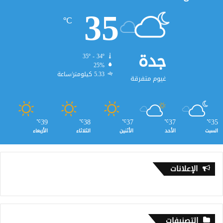
35
℃
جدة
35º - 34º
25%
5.33 كيلومتر/ساعة
غيوم متفرقة
39
38
37
37
35
℃
℃
℃
℃
℃
السبت
الأحد
الأثنين
الثلاثاء
الأربعاء
الإعلانات
التصنيفات