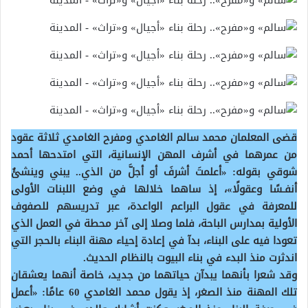
قضى المعلمان محمد سالم الغامدي ومفرح الغامدي ثلاثة عقود
من عمرهما في أشرف المهن الإنسانية، التي امتدحها أحمد
شوقي بقوله: «أعلمتَ أشرفَ أو أجلَّ من الذي.. يبني وينشئُ
أنفـسًا وعقولًا»، إذ ساهما خلالها في وضع اللبنات الأولى
للمعرفة في عقول البراعم الواعدة، عبر تدريسهم للصفوف
الأولية بمدارس الباحة، فلما وصلا إلى آخر محطة في العمل الذي
تعودا فيه على البناء، بدآ في إعادة إحياء مهنة البناء بالحجر التي
اندثرت منذ البدء في بناء البيوت بالنظام الحديث.
وقد شعرا بأنهما يبدآن حياتهما من جديد، خاصة أنهما يعشقان
تلك المهنة منذ الصغر، إذ يقول محمد الغامدي 60 عامًا: «أعمل