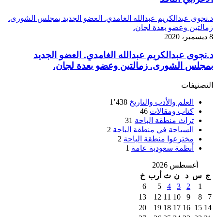
د.نجوى عبدالكريم عبدالله الغامدي. العضو الجديد بمجلس الشورى.
زمالتين وعضو بعدة لجان.
8 ديسمبر، 2020
د.نجوى عبدالكريم عبدالله الغامدي. العضو الجديد
بمجلس الشورى. زمالتين وعضو بعدة لجان.
التصنيفات
العلم والأدب والتاريخ
1٬438
كتاب ومقالات
46
تراث منطقة الباحة
31
السياحة في منطقة الباحة
2
مخترعوا منطقة الباحة
2
أنظمة سعودية عامة
1
أغسطس 2026
ج
س
د
ن
ث
أرب
خ
6
5
4
3
2
1
13
12
11
10
9
8
7
20
19
18
17
16
15
14