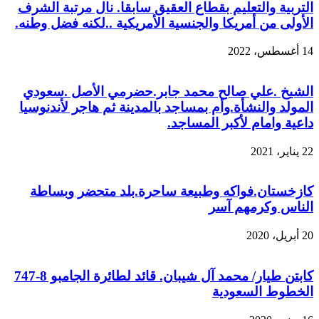
التربية والتعليم بقطاع العقيق سابقا. نال مرتبة الشرف
الأولى من أمريكا والجنسية الأمريكية ..لكنه فضل وطنه.
14 أغسطس، 2022
الشيخ .علي صالح محمد جابر.حضرمي الأصل .سعودي
المولد والنشأة.وأم بمساجد بالمدينة ثم هاجر لأندنوسيا
داعية وامام لأكبر المساجد.
22 يناير، 2021
كازخستان.فواكه وطبيعة ساحرة.بلد متحضر وبساطة
الناس وكرمهم آسر
20 أبريل، 2020
‏‏‏‏‏‏‏‏‏‏‏‏‏‏‏‏كابتن طيار/ محمد آل شيبان. قائد لطائرة الجامبو 8-747
الخطوط السعودية