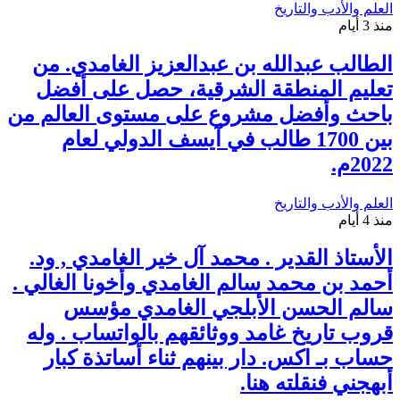
العلم والأدب والتاريخ
منذ 3 أيام
الطالب عبدالله بن عبدالعزيز الغامدي. من
تعليم المنطقة الشرقية، حصل على أفضل
باحث وأفضل مشروع على مستوى العالم من
بين 1700 طالب في آيسف الدولي لعام
2022م.
العلم والأدب والتاريخ
منذ 4 أيام
الأستاذ القدير . محمد آل خير الغامدي , ود.
أحمد بن محمد سالم الغامدي وأخونا الغالي .
سالم الحسن الأبلجي الغامدي مؤسس
قروب تاريخ غامد ووثائقهم بالواتساب . وله
حساب بـ اكس. دار بينهم ثناء أساتذة كبار
أبهجني فنقلته هنا.