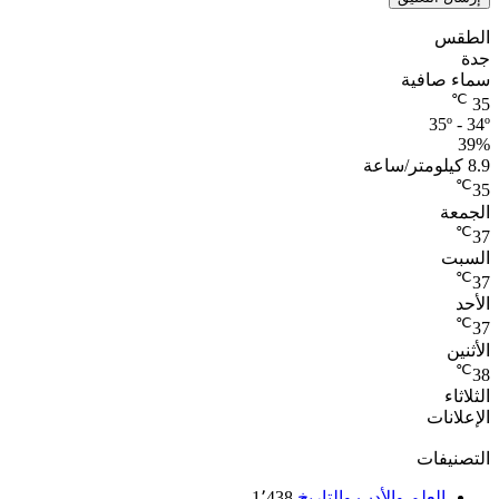
الطقس
جدة
سماء صافية
℃
35
35º - 34º
39%
8.9 كيلومتر/ساعة
℃
35
الجمعة
℃
37
السبت
℃
37
الأحد
℃
37
الأثنين
℃
38
الثلاثاء
الإعلانات
التصنيفات
العلم والأدب والتاريخ
1٬438