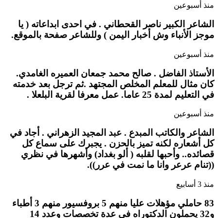
منذ أسبوعين
الشاعر الكبير ناصر القحطاني . في احدى ابداعاته ( يا
موجز الأنباء وش أخبار اليمن ) وللشاعر صفحة بالموقع.
منذ أسبوعين
الأستاذ الفاضل . صالح محمد جمعان العميره الغامدي.
كان مثال للمعلم المخلص المجتهد .ثم ترجل بعد خدمته
في التعليم لمدة 25 عاما. عمل معرفا لقرية البلعلا .
منذ أسبوعين
الشاعر والكاتب المبدع . عبد المجيد الزهراني . أجاد في
كل أشعاره لكنه تميز بالحزن . يجبرك على سماع كل
قصائده.. وأحبها لقلبه ( ألو بغداد) وأشهرها في نظري
((تنام عرعر وانا ما نمت في عرر)).
منذ 3 أسابيع
83 حاملي مؤهلات عليا منهم 5 بروفسيور منهم 3 أطباء
و32 يحملون الدكتوراه في عدة تخصصات وعدد 14