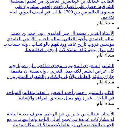
الطالب عبدالله بن عبدالعزيز الغامدي. من تعليم المنطقة
الشرقية، حصل على أفضل باحث وأفضل مشروع على
مستوى العالم من بين 1700 طالب في آيسف الدولي لعام
2022م.
منذ 3 أيام
الأستاذ القدير . محمد آل خير الغامدي , ود. أحمد بن محمد
سالم الغامدي وأخونا الغالي . سالم الحسن الأبلجي الغامدي
مؤسس قروب تاريخ غامد ووثائقهم بالواتساب . وله حساب بـ
اكس. دار بينهم ثناء أساتذة كبار أبهجني فنقلته هنا.
منذ 4 أيام
الشاعر السعودي المحبوب . مجدي شافعي . ابن صبيا يجيد
كل أغراض الشعر لكنه يميل للغزلي . والحقيقة أن منطقة
جازان مليئة بالعلماء والأدباء والكتاب والشعراء المتميزون .
منذ 4 أيام
الكاتب المتميز . حسن أحمد الصغير . أتحفنا بمقاله (السياحة
في الباحة…غير ) وهو مقال يستحق القراءة والإشادة.
منذ 5 أيام
الأستاذ. عبدالله بن جابر بن عبد الرحيم. معرف مدينة الباحة
له مشاركات عديدة في تجمع أهالي الباحة وله اسهامات مع
الجهات المختصة في مراعاة الأنظمة لكافة سكان مدينة