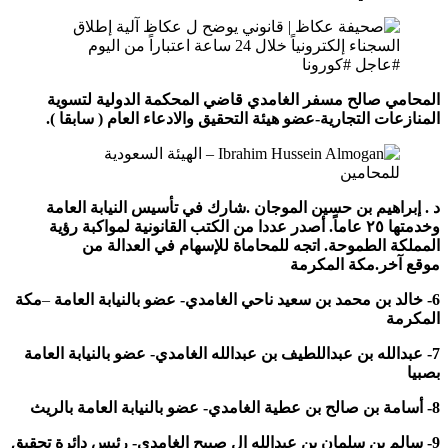
المحامي صالح مسفر الغامدي قاضي المحكمة الدولية لتسوية
المنازعات التجارية-عضو هيئة التحقيق والادعاء العام ( سابقا ).
د . إبراهيم بن حسين الموجان .شارك في تأسيس النيابة العامة
وخدمتها ٢٥ عاماً. أصدر عددا من الكتب القانونية لمواكبة رؤية
المملكة الطموحة. اتجه للمحاماة للإسهام في العدالة من
موقع
آخر.مكة المكرمة
6- خالد بن محمد بن سعيد ناحي الغامدي- عضو
بالنيابة العامة
–
مكة
المكرمة
7- عبدالله بن عبداللطيف بن عبدالله الغامدي- عضو
بالنيابة العامة
بصبيا
8- أسامة بن صالح بن عطية الغامدي-
عضو
بالنيابة العامة
بالريث
9- سالم بن سلمان بن عبدالله ال صبيح الغامدي- رئيس دائرة تحقيق