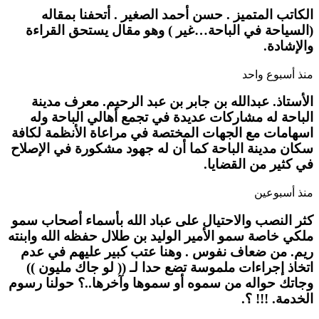
الكاتب المتميز . حسن أحمد الصغير . أتحفنا بمقاله
(السياحة في الباحة…غير ) وهو مقال يستحق القراءة
والإشادة.
منذ أسبوع واحد
الأستاذ. عبدالله بن جابر بن عبد الرحيم. معرف مدينة
الباحة له مشاركات عديدة في تجمع أهالي الباحة وله
اسهامات مع الجهات المختصة في مراعاة الأنظمة لكافة
سكان مدينة الباحة كما أن له جهود مشكورة في الإصلاح
في كثير من القضايا.
منذ أسبوعين
كثر النصب والاحتيال على عباد الله بأسماء أصحاب سمو
ملكي خاصة سمو الأمير الوليد بن طلال حفظه الله وابنته
ريم. من ضعاف نفوس . وهنا عتب كبير عليهم في عدم
اتخاذ إجراءات ملموسة تضع حدا لـ (( لو جاك مليون ))
وجاتك حواله من سموه أو سموها وآخرها..؟ حولنا رسوم
الخدمة. !!! ؟.