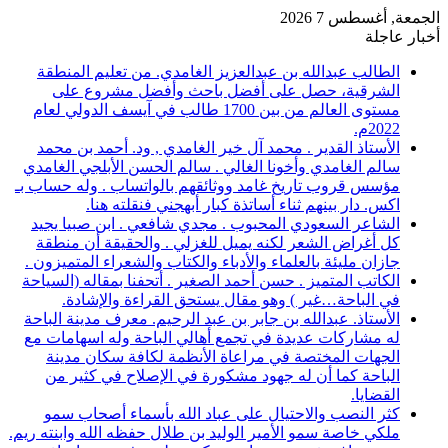
الجمعة, أغسطس 7 2026
أخبار عاجلة
الطالب عبدالله بن عبدالعزيز الغامدي. من تعليم المنطقة
الشرقية، حصل على أفضل باحث وأفضل مشروع على
مستوى العالم من بين 1700 طالب في آيسف الدولي لعام
2022م.
الأستاذ القدير . محمد آل خير الغامدي , ود. أحمد بن محمد
سالم الغامدي وأخونا الغالي . سالم الحسن الأبلجي الغامدي
مؤسس قروب تاريخ غامد ووثائقهم بالواتساب . وله حساب بـ
اكس. دار بينهم ثناء أساتذة كبار أبهجني فنقلته هنا.
الشاعر السعودي المحبوب . مجدي شافعي . ابن صبيا يجيد
كل أغراض الشعر لكنه يميل للغزلي . والحقيقة أن منطقة
جازان مليئة بالعلماء والأدباء والكتاب والشعراء المتميزون .
الكاتب المتميز . حسن أحمد الصغير . أتحفنا بمقاله (السياحة
في الباحة…غير ) وهو مقال يستحق القراءة والإشادة.
الأستاذ. عبدالله بن جابر بن عبد الرحيم. معرف مدينة الباحة
له مشاركات عديدة في تجمع أهالي الباحة وله اسهامات مع
الجهات المختصة في مراعاة الأنظمة لكافة سكان مدينة
الباحة كما أن له جهود مشكورة في الإصلاح في كثير من
القضايا.
كثر النصب والاحتيال على عباد الله بأسماء أصحاب سمو
ملكي خاصة سمو الأمير الوليد بن طلال حفظه الله وابنته ريم.