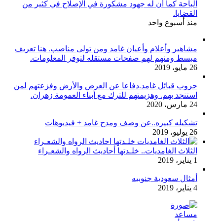
الباحة كما أن له جهود مشكورة في الإصلاح في كثير من
القضايا.
منذ أسبوع واحد
مشاهير وأعلام وأعيان غامد ومن تولى مناصب. هنا تعريف
مبسط ومنهم لهم صفحات مستقله لتوفر المعلومات.
26 مايو، 2019
حروب قبائل غامد.دفاعا عن العرض والأرض وفزعتهم لمن
استنجد بهم. وهزيمتهم للترك مع أبناء العمومة زهران.
24 مارس، 2020
تشكيله كبيره..عن وصف ومدح غامد + فيديوهات
26 يوليو، 2019
الثلاث الغامديات.. خلـدتها أحاديث الرواه والشعـراء
1 يناير، 2019
أمثال سعودية جنوبيه
4 يناير، 2019