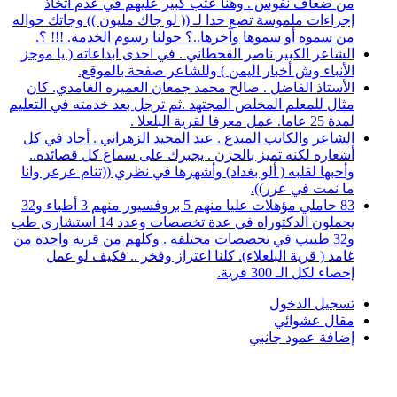
من ضعاف نفوس . وهنا عتب كبير عليهم في عدم اتخاذ
إجراءات ملموسة تضع حدا لـ (( لو جاك مليون )) وجاتك حواله
من سموه أو سموها وآخرها..؟ حولنا رسوم الخدمة. !!! ؟.
الشاعر الكبير ناصر القحطاني . في احدى ابداعاته ( يا موجز
الأنباء وش أخبار اليمن ) وللشاعر صفحة بالموقع.
الأستاذ الفاضل . صالح محمد جمعان العميره الغامدي. كان
مثال للمعلم المخلص المجتهد .ثم ترجل بعد خدمته في التعليم
لمدة 25 عاما. عمل معرفا لقرية البلعلا .
الشاعر والكاتب المبدع . عبد المجيد الزهراني . أجاد في كل
أشعاره لكنه تميز بالحزن . يجبرك على سماع كل قصائده..
وأحبها لقلبه ( ألو بغداد) وأشهرها في نظري ((تنام عرعر وانا
ما نمت في عرر)).
83 حاملي مؤهلات عليا منهم 5 بروفسيور منهم 3 أطباء و32
يحملون الدكتوراه في عدة تخصصات وعدد 14 استشاري طب
و32 طبيب في تخصصات مختلفة . وكلهم من قرية واحدة من
غامد ( قرية البلعلاء). كلنا اعتزاز وفخر .. فكيف لو عمل
إحصاء لكل الـ 300 قرية.
تسجيل الدخول
مقال عشوائي
إضافة عمود جانبي