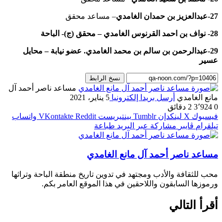
27-عبدالعزيز بن حمدان الغامدي
– مساعد محقق
28- نواف بن احمد القرنوس الغامدي
– محقق (ج)- الباحة
29-عبدالرحمن بن سالم بن محمد الغامدي. عضو نيابة – محايل
عسير
نسخ الرابط
مساعد ناصر أحمد آل
مانع الغامدي
أرسل بريدا إلكترونيا
5 يناير، 2021
0
3٬924
2 دقائق
فيسبوك
‫X
لينكدإن
بينتيريست
واتساب
تيلقرام
ڤايبر
مشاركة عبر البريد
طباعة
مساعد ناصر أحمد آل مانع الغامدي
محب للثقافة والأدب ومجتهد في تدوين تاريخ منطقة الباحة وتراثها
ورموزها السابقون واللاحقين في هذا الموقع العامر بكم.
أقرأ التالي