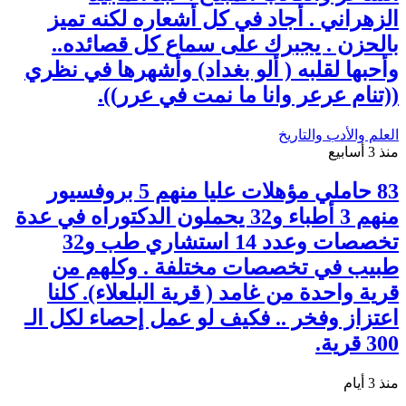
الزهراني . أجاد في كل أشعاره لكنه تميز
بالحزن . يجبرك على سماع كل قصائده..
وأحبها لقلبه ( ألو بغداد) وأشهرها في نظري
((تنام عرعر وانا ما نمت في عرر)).
العلم والأدب والتاريخ
منذ 3 أسابيع
83 حاملي مؤهلات عليا منهم 5 بروفسيور
منهم 3 أطباء و32 يحملون الدكتوراه في عدة
تخصصات وعدد 14 استشاري طب و32
طبيب في تخصصات مختلفة . وكلهم من
قرية واحدة من غامد ( قرية البلعلاء). كلنا
اعتزاز وفخر .. فكيف لو عمل إحصاء لكل الـ
300 قرية.
منذ 3 أيام