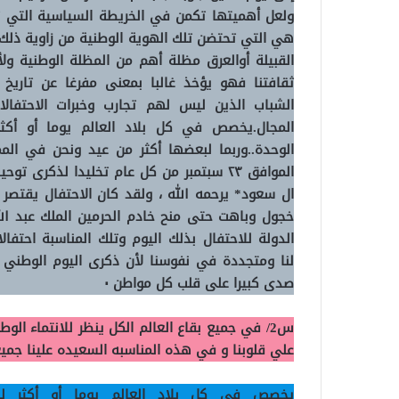
ولعل أهميتها تكمن في الخريطة السياسية
التي ت
هي التي تحتضن تلك الهوية الوطنية
من زاوية ذلك
القبيلة أوالعرق مظلة أهم من المظلة الوطنية ول
ثقافتنا فهو يؤخذ غالبا بمعنى مفرغا عن تاريخ 
الشباب
الذين ليس لهم تجارب وخبرات
الاحتفال
المجال.يخصص في كل بلاد العالم يوما أو أكثر
الوحدة..وربما
لبعضها أكثر من عيد ونحن في الممل
الموافق ٢٣ سبتمبر من كل عام تخليدا لذكرى
ال سعود*
يرحمه الله ، ولقد كان الاحتفال يقتصر
خجول وباهت حتى منح خادم الحرمين الملك عبد الل
الدولة للاحتفال بذلك اليوم وتلك المناسبة
احتفال
لنا
ومتجددة في نفوسنا لأن ذكرى اليوم الوطني ذ
صدى كبيرا على قلب كل مواطن ٠
س2/ في جميع بقاع العالم الكل ينظر للانتماء ا
علي قلوبنا و في هذه المناسبه السعيده علينا جميع
يخصص في كل بلاد العالم يوما أو أكثر للا