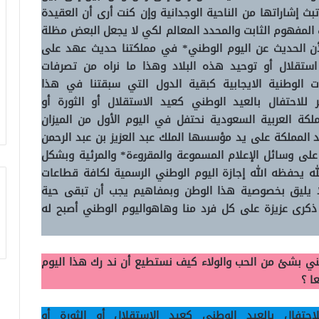
بث إشاراتها من الناحية الوجدانية وإن كنت أرى أن العقيدة
 المفهوم الثابت والمحدد المعالم لكي لا يجعل البعض مظلة
أن الحديث عن اليوم الوطني*
في مملكتنا حديث عهد على
استقلال أو توحيد هذه البلاد
وهذا ما نراه من تصرفات
ات الوطنية الايجابية كبقية الدول التي سبقتنا في هذا
 للاحتفال بالعيد الوطني كعيد
الاستقلال أو الثورة أو
كة العربية السعودية نحتفل في اليوم الأول من الميزان
 توحيد المملكة على يد مؤسسها الملك عبد العزيز بن عبد الرحمن
 على وسائل الإعلام المسموعة والمقروءة*
والمرئية وبشكل
ه يحفظه الله إجازة اليوم الوطني الرسمية لكافة قطاعات
ا يليق بخصوصية هذا الوطن
وبمفاهيم يجب أن تبقى حية
كرى عزيزة على كل فرد منا
وهاهواليوم الوطني أصبح له
لوطني بشئ من الحب والولاء كيف نستطيع أن ند رك هذا اليوم
ا ؟
حتفال بالعيد الوطني كعيد
الاستقلال أو الثورة أو