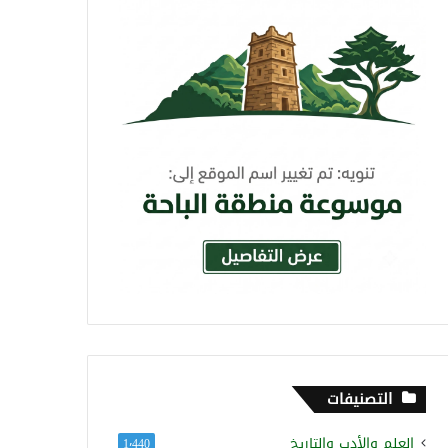
التصنيفات
العلم والأدب والتاريخ
1٬440