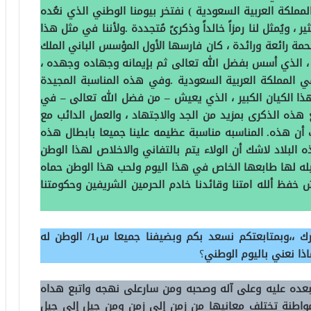
المملكة العربية السعودية ) نفتخر بيومنا الوطني الذي نعُده
ير ، ويُمثل لنا رمزاً خالداً وذكرىً مُتجددة .ولأننا في مثل هذا
حمة رائعة ورائدة ، كان فارسها الأول المؤسس الباني الملك
 – ، الذي أسس بفضل الله تعالى ثم بإيمانه وجهاده وجهده ،
 المملكة العربية السعودية .وفي هذه المناسبة المجيدة
ذا الكيان الكبير ، الذي يعيش – من فضل الله تعالى – في
ع هذه الذكرى بمزيد من الجد والاجتهاد ، والعمل الدائب مع
شك أن هذه. المناسبه مناسبة عظيمه علينا جميعا بابطال هذه
البلاد لاشك أن الولاء يتم بالتفاني والاخلاص لهذا الوطن
له لها طابعها الخاص في هذا اليوم ولحب هذا الوطن حماه
 خفظ ألله امتنا وقائدنا خادم الحرمين الشريفين وحكومتنا
ارك ،،وبمتابعتكم نسعد بكم وبضيفنا جميعا
س1/ الوطن له
ذا نعني باليوم الوطني
؟
 بعده عليه وعلى آله وصحبه ومن سارعلى نهجه واتبع هداه
مواطنة تختلف معانيها من زمن إلى زمن ومن جيل إلى جيل