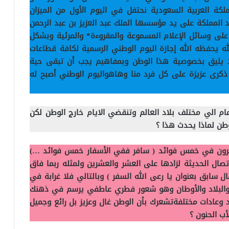
كة العربية السعودية نحتفل في اليوم الأول من الميزان
 توحيد المملكة على يد مؤسسها الملك عبد العزيز بن عبد الرحمن
 على وسائل الإعلام المسموعة والمقروءة*
والمرئية وبشكل
ه يحفظه الله إجازة اليوم الوطني الرسمية لكافة قطاعات
فالا يليق بخصوصية هذا الوطن وبمفاهيم يجب أن تبقى حية
ذكرى عزيزة على كل فرد منا وهاهواليوم الوطني أصبح له
جمام الي مختلف بلاد العالم وتنقضي الايام خارج الوطن لكن
طن لماذا يحدث هذا ؟
قرون في خمس فوائد ( سافر ففي الأسفار خمس فوائد …)
صال الحديثة لزادها على العشر والعشرين ولمثله ربما فاق
سابق بعنوان يا رعى الله السفر ) وبالتالي فلا غرابة في
ب والبلاد والأوطان وهو شعور فطري عاطفي يرسم في ذهنك
وعادات مختلفةتشعرك بأن الوطن غال وعزيز بل رائع وجميل
أب الحنون ؟