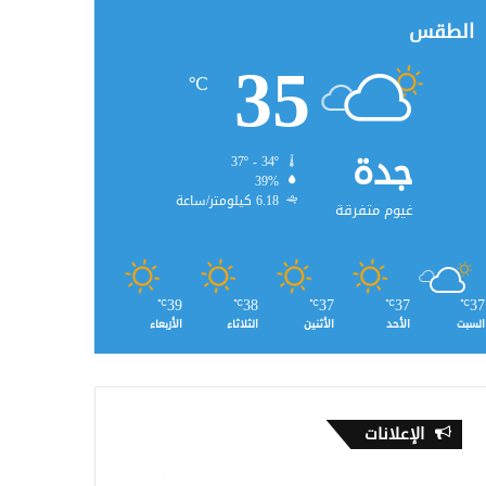
الطقس
35
℃
جدة
37º - 34º
39%
6.18 كيلومتر/ساعة
غيوم متفرقة
39
38
37
37
37
℃
℃
℃
℃
℃
السبت
الأحد
الأثنين
الثلاثاء
الأربعاء
الإعلانات