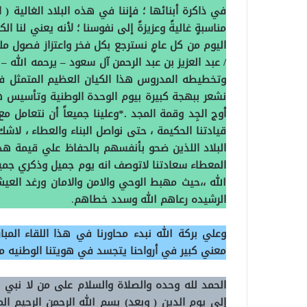
في ذاكرة أبنائها ؛ فإننا في هذه البلاد الغالية ( 
مناسبةٍ غاليةً وعزيزةً إلى نفوسنا ؛ لأنه يعني لنا الكث
اليوم من كل عامٍ نسترجع بكل فخر واعتزاز فصول مل
/ عبد العزيز بن عبد الرحمن آل سعود – يرحمه الله
وتخطيطه المدروس هذا الكيان العظيم المتمثل في
نشعر ببهجة كبيرة بيوم الوحدة الوطنية وتأسيس ه
أوج الجِد وقمة المجد .*وعلينا جميعاً أن نتعامل م
قيادتنا الحكيمة ، حتى نواصل البناء والعطاء ، لا
البلاد اللذين ضحو بأنفسهم بالحفاظ علي قيمة هذه 
المعطاء سعادتنا لاتوصف انه يوم جميل وذكري جمي
الله ،،حيث مهبط الوحي والامن والامان ورغد العيش
الرشيده رعاهم الله وسدد خطاهم
.
وعلي بركة الله نبدء محاورنا في هذا اللقاء المب
معني كبير في أرواحنا يتجسد في هويتنا الوطنيه ما
الحمد لله وحده والصلاة والسلام على من لا نبي
إلى يوم الدين ( وبعد)
بسم الله الرحمن الرحيم
ال