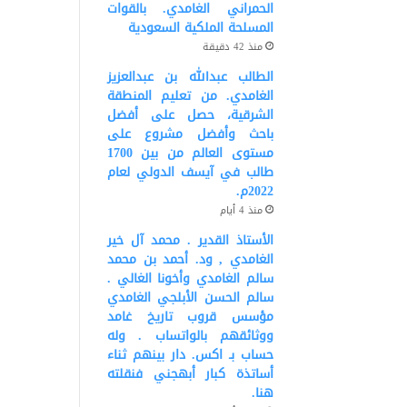
الحمراني الغامدي. بالقوات
المسلحة الملكية السعودية
منذ 42 دقيقة
الطالب عبدالله بن عبدالعزيز
الغامدي. من تعليم المنطقة
الشرقية، حصل على أفضل
باحث وأفضل مشروع على
مستوى العالم من بين 1700
طالب في آيسف الدولي لعام
2022م.
منذ 4 أيام
الأستاذ القدير . محمد آل خير
الغامدي , ود. أحمد بن محمد
سالم الغامدي وأخونا الغالي .
سالم الحسن الأبلجي الغامدي
مؤسس قروب تاريخ غامد
ووثائقهم بالواتساب . وله
حساب بـ اكس. دار بينهم ثناء
أساتذة كبار أبهجني فنقلته
هنا.