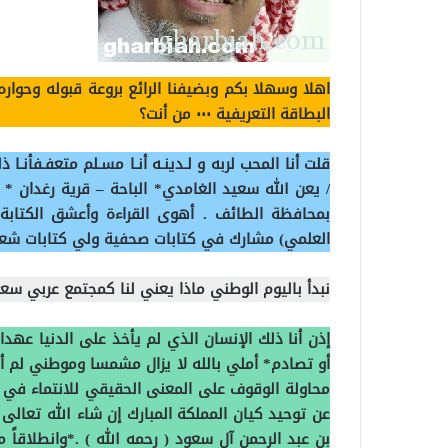
اهلا وسهلا بكم وبضيفنا الرائع بروعة قبوله وحواره
البطاقة التعريفية ٠٠٠
من أنت؟
قلت أنا المحب لربه
و لـدينـه أنـا مسـلم متعفـفأنـا 
/ يعن الله سعيد الغامدي*
الباحة – قرية رغدان *
بمحافظة الطائف .
أهوى القراءة وأعشق الكتابة
العلمي)
مشارك في كتابات صحفية
ولي كتابات شعر
نبدأ باليوم الوطني ماذا يعني لنا كمجتمع عربي س
إذن أنا ذلك الإنسان الذي لم يأخذ على الدنيا عهدا
أو تصادم*
أملي بالله لا يزال مشمسا
وموطني لم أع
محاولة الوقوف على المعنى الحقيقي للانتماء في يومنا 
عن توحيد كيان المملكة المبارك إن شاء الله تعالى ،
بن عبد الرحمن آل سعود ( رحمه الله ) .*وانطلاقاً