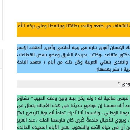
 الشفاف من طبعه ولنبدء بحلقتنا وبرنامجنا وعلي بركة الله.
ذلك الإنسان أقوى تـارة
في وجه أحلامي وأخرى أضعف
.
الإسم
دكتور متقاعد -وكاتب بجريدة الشرق وعضو ببعض القطاعات
 واتغذى بلغتي العربية وكل ذلك من أيام ( معهد الباحة
ية ( نشر بعضها)
.
عودي
؟
 لتبقى صافية له !
ولم يكن بينه وبين وطنه الحبيب*
تشاؤم
د أراه مفلسا إن موضوع حديثنا في هذه العُجالة يتمثل في
الوطني ، ولاسيما أننا نُدرك تماماً أنه يومٌ تاريخيٌ يُعبّرُ
 ويروي للأجيال ملحمةً كُبرى كان فارسها الملك / عبد العزيز
 من أن في حياة الأمم والشعوب بعض الأيام المجيدة الخالدة