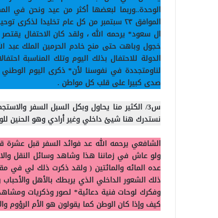
الوحدة..وربما
لبعضها أكثر من عيد ونحن في الممل
الموافق ٢٣ سبتمبر من كل عام تخليدا لذكرى
ال سعود*
يرحمه الله ، ولقد كان الاحتفال يقتصر
خجول وباهت حتى منح خادم الحرمين الملك عبد الل
الدولة للاحتفال بذلك اليوم وتلك المناسبة احت
لناومتجددة في نفوسنا لأن* ذكرى اليوم الوطني 
صدى كبيرا على قلب كل مواطن .
س3/ الكثير منا يحاول وبكل السبل السفر والاست
نستدرك هنا شيئ داخلي وغير أرادي وهو الحنين للو
الشافعي يرحمه الله عد فوائد السفر قبل عشرة 
ولو عاش في زماننا هذا وشاهد وسائل النقل والات
عده المائه والمائتين
( ولقد ذكرت ذلك لي في مقال 
ذلك الشعور الداخلي الذي يربطك بالأهل والأحبا
وفكرك لوحات فنية دعائية* لصور وذكريات ومشاهد 
كيف وإذا كان الوطن كما يقولون هو الأم الرؤوم وال