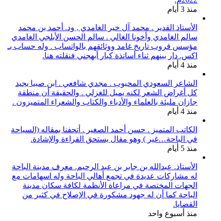
منذ 3 أيام
الأستاذ القدير . محمد آل خير الغامدي , ود. أحمد بن محمد
سالم الغامدي وأخونا الغالي . سالم الحسن الأبلجي الغامدي
مؤسس قروب تاريخ غامد ووثائقهم بالواتساب . وله حساب بـ
اكس. دار بينهم ثناء أساتذة كبار أبهجني فنقلته هنا.
منذ 4 أيام
الشاعر السعودي المحبوب . مجدي شافعي . ابن صبيا يجيد
كل أغراض الشعر لكنه يميل للغزلي . والحقيقة أن منطقة
جازان مليئة بالعلماء والأدباء والكتاب والشعراء المتميزون .
منذ 4 أيام
الكاتب المتميز . حسن أحمد الصغير . أتحفنا بمقاله (السياحة
في الباحة…غير ) وهو مقال يستحق القراءة والإشادة.
منذ 5 أيام
الأستاذ. عبدالله بن جابر بن عبد الرحيم. معرف مدينة الباحة
له مشاركات عديدة في تجمع أهالي الباحة وله اسهامات مع
الجهات المختصة في مراعاة الأنظمة لكافة سكان مدينة
الباحة كما أن له جهود مشكورة في الإصلاح في كثير من
القضايا.
منذ أسبوع واحد