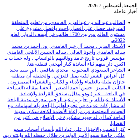
الجمعة, أغسطس 7 2026
أخبار عاجلة
الطالب عبدالله بن عبدالعزيز الغامدي. من تعليم المنطقة
الشرقية، حصل على أفضل باحث وأفضل مشروع على
مستوى العالم من بين 1700 طالب في آيسف الدولي لعام
2022م.
الأستاذ القدير . محمد آل خير الغامدي , ود. أحمد بن محمد
سالم الغامدي وأخونا الغالي . سالم الحسن الأبلجي الغامدي
مؤسس قروب تاريخ غامد ووثائقهم بالواتساب . وله حساب بـ
اكس. دار بينهم ثناء أساتذة كبار أبهجني فنقلته هنا.
الشاعر السعودي المحبوب . مجدي شافعي . ابن صبيا يجيد
كل أغراض الشعر لكنه يميل للغزلي . والحقيقة أن منطقة
جازان مليئة بالعلماء والأدباء والكتاب والشعراء المتميزون .
الكاتب المتميز . حسن أحمد الصغير . أتحفنا بمقاله (السياحة
في الباحة…غير ) وهو مقال يستحق القراءة والإشادة.
الأستاذ. عبدالله بن جابر بن عبد الرحيم. معرف مدينة الباحة
له مشاركات عديدة في تجمع أهالي الباحة وله اسهامات مع
الجهات المختصة في مراعاة الأنظمة لكافة سكان مدينة
الباحة كما أن له جهود مشكورة في الإصلاح في كثير من
القضايا.
كثر النصب والاحتيال على عباد الله بأسماء أصحاب سمو
ملكي خاصة سمو الأمير الوليد بن طلال حفظه الله وابنته ريم.