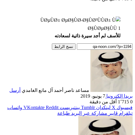
للأسف لم أجد سيرة ذاتية لسعادته
نسخ الرابط
مساعد ناصر أحمد آل مانع الغامدي
أرسل
بريدا إلكترونيا
7 يونيو، 2019
0
1٬715
أقل من دقيقة
فيسبوك
‫X
لينكدإن
بينتيريست
واتساب
تيلقرام
ڤايبر
مشاركة عبر البريد
طباعة