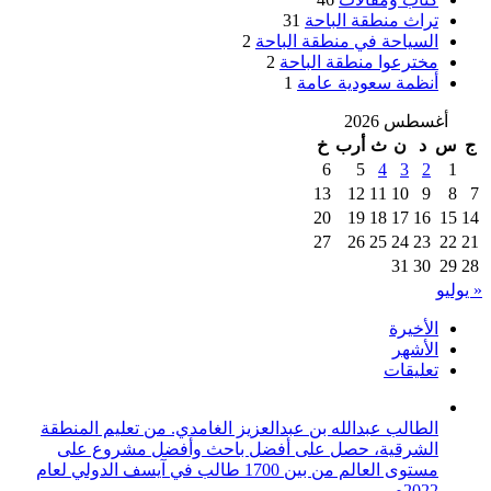
تراث منطقة الباحة
31
السياحة في منطقة الباحة
2
مخترعوا منطقة الباحة
2
أنظمة سعودية عامة
1
أغسطس 2026
ج
س
د
ن
ث
أرب
خ
6
5
4
3
2
1
13
12
11
10
9
8
7
20
19
18
17
16
15
14
27
26
25
24
23
22
21
31
30
29
28
« يوليو
الأخيرة
الأشهر
تعليقات
الطالب عبدالله بن عبدالعزيز الغامدي. من تعليم المنطقة
الشرقية، حصل على أفضل باحث وأفضل مشروع على
مستوى العالم من بين 1700 طالب في آيسف الدولي لعام
2022م.