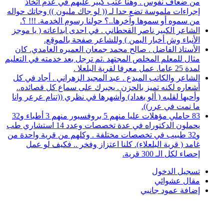
من ضعاف نفوس . وهنا عتب كبير عليهم في عدم اتخاذ
إجراءات ملموسة تضع حدا لـ (( لو جاك مليون )) وجاتك حواله
من سموه أو سموها وآخرها..؟ حولنا رسوم الخدمة. !!! ؟.
الشاعر الكبير ناصر القحطاني . في احدى ابداعاته ( يا موجز
الأنباء وش أخبار اليمن ) وللشاعر صفحة بالموقع.
الأستاذ الفاضل . صالح محمد جمعان العميره الغامدي. كان
مثال للمعلم المخلص المجتهد .ثم ترجل بعد خدمته في التعليم
لمدة 25 عاما. عمل معرفا لقرية البلعلا .
الشاعر والكاتب المبدع . عبد المجيد الزهراني . أجاد في كل
أشعاره لكنه تميز بالحزن . يجبرك على سماع كل قصائده..
وأحبها لقلبه ( ألو بغداد) وأشهرها في نظري ((تنام عرعر وانا
ما نمت في عرر)).
83 حاملي مؤهلات عليا منهم 5 بروفسيور منهم 3 أطباء و32
يحملون الدكتوراه في عدة تخصصات وعدد 14 استشاري طب
و32 طبيب في تخصصات مختلفة . وكلهم من قرية واحدة من
غامد ( قرية البلعلاء). كلنا اعتزاز وفخر .. فكيف لو عمل
إحصاء لكل الـ 300 قرية.
تسجيل الدخول
مقال عشوائي
إضافة عمود جانبي