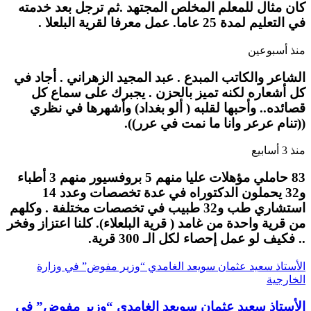
كان مثال للمعلم المخلص المجتهد .ثم ترجل بعد خدمته
في التعليم لمدة 25 عاما. عمل معرفا لقرية البلعلا .
منذ أسبوعين
الشاعر والكاتب المبدع . عبد المجيد الزهراني . أجاد في
كل أشعاره لكنه تميز بالحزن . يجبرك على سماع كل
قصائده.. وأحبها لقلبه ( ألو بغداد) وأشهرها في نظري
((تنام عرعر وانا ما نمت في عرر)).
منذ 3 أسابيع
83 حاملي مؤهلات عليا منهم 5 بروفسيور منهم 3 أطباء
و32 يحملون الدكتوراه في عدة تخصصات وعدد 14
استشاري طب و32 طبيب في تخصصات مختلفة . وكلهم
من قرية واحدة من غامد ( قرية البلعلاء). كلنا اعتزاز وفخر
.. فكيف لو عمل إحصاء لكل الـ 300 قرية.
الأستاذ سعيد عثمان سويعد الغامدي “وزير مفوض” في وزارة
الخارجية
الأستاذ سعيد عثمان سويعد الغامدي “وزير مفوض” في