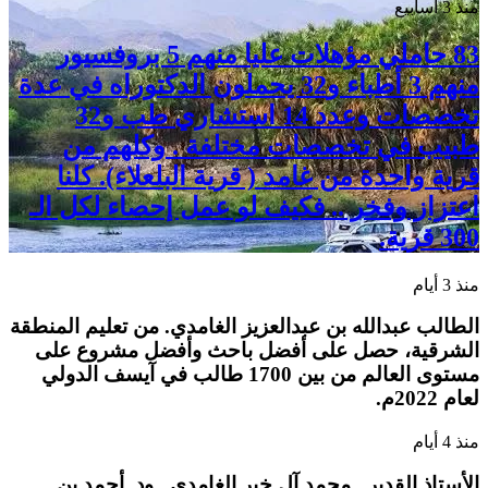
منذ 3 أسابيع
83 حاملي مؤهلات عليا منهم 5 بروفسيور
منهم 3 أطباء و32 يحملون الدكتوراه في عدة
تخصصات وعدد 14 استشاري طب و32
طبيب في تخصصات مختلفة . وكلهم من
قرية واحدة من غامد ( قرية البلعلاء). كلنا
اعتزاز وفخر .. فكيف لو عمل إحصاء لكل الـ
300 قرية.
منذ 3 أيام
الطالب عبدالله بن عبدالعزيز الغامدي. من تعليم المنطقة
الشرقية، حصل على أفضل باحث وأفضل مشروع على
مستوى العالم من بين 1700 طالب في آيسف الدولي
لعام 2022م.
منذ 4 أيام
الأستاذ القدير . محمد آل خير الغامدي , ود. أحمد بن