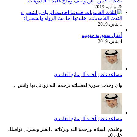
تشكيله كبيره..عن وصف ومدح غامد + فيديوهات
26 يوليو، 2019
الثلاث الغامديات.. خلـدتها أحاديث الرواه والشعـراء
1 يناير، 2019
أمثال سعودية جنوبيه
4 يناير، 2019
مساعد ناصر أحمد آل مانع الغامدي
وان وجدت صورة لفضيلته يرحمه الله زودني بها واتس...
مساعد ناصر أحمد آل مانع الغامدي
وعليكم السلام ورحمة الله وبركاته .. أبشر ويسرني تواصلك
على 0...