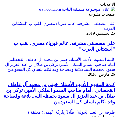
الإعلانات
صفحات متنوعة
علي مصطفى مشرفه، عالم فيزياء مصري. لقب ب “آينشتاين
العرب”
25 ديسمبر، 2019
علي مصطفى مشرفه، عالم فيزياء مصري. لقب ب
“آينشتاين العرب”
كلمة المفوه. الأديب الأستاذ. خبتي بن محمد آل عاطف القحطاني .
أمام صاحب السمو الملكي الأمير/ تركي بن طلال بن عبد العزيز آل
سعود يحفظه الله.. بلاغة وفصاحة وقد تكلم بلسان كل السعوديين.
26 مارس، 2026
كلمة المفوه. الأديب الأستاذ. خبتي بن محمد آل عاطف
القحطاني . أمام صاحب السمو الملكي الأمير/ تركي بن
طلال بن عبد العزيز آل سعود يحفظه الله.. بلاغة وفصاحة
وقد تكلم بلسان كل السعوديين.
طرفة ابن العبد..لِخَولة َ أطْلالٌ بِبُرقَة ِ ثَهمَدِ، ( معلقة )