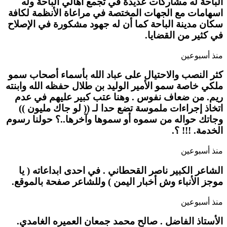
الباحة له مشاركات عديدة في تجمع أهالي الباحة وله
اسهامات مع الجهات المختصة في مراعاة الأنظمة لكافة
سكان مدينة الباحة كما أن له جهود مشكورة في الإصلاح
في كثير من القضايا.
منذ أسبوعين
كثر النصب والاحتيال على عباد الله بأسماء أصحاب سمو
ملكي خاصة سمو الأمير الوليد بن طلال حفظه الله وابنته
ريم. من ضعاف نفوس . وهنا عتب كبير عليهم في عدم
اتخاذ إجراءات ملموسة تضع حدا لـ (( لو جاك مليون ))
وجاتك حواله من سموه أو سموها وآخرها..؟ حولنا رسوم
الخدمة. !!! ؟.
منذ أسبوعين
الشاعر الكبير ناصر القحطاني . في احدى ابداعاته ( يا
موجز الأنباء وش أخبار اليمن ) وللشاعر صفحة بالموقع.
منذ أسبوعين
الأستاذ الفاضل . صالح محمد جمعان العميره الغامدي.