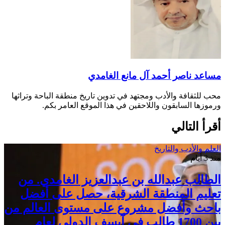
مساعد ناصر أحمد آل مانع الغامدي
محب للثقافة والأدب ومجتهد في تدوين تاريخ منطقة الباحة وتراثها
ورموزها السابقون واللاحقين في هذا الموقع العامر بكم.
أقرأ التالي
العلم والأدب والتاريخ
منذ 3 أيام
الطالب عبدالله بن عبدالعزيز الغامدي. من
تعليم المنطقة الشرقية، حصل على أفضل
باحث وأفضل مشروع على مستوى العالم من
بين 1700 طالب في آيسف الدولي لعام