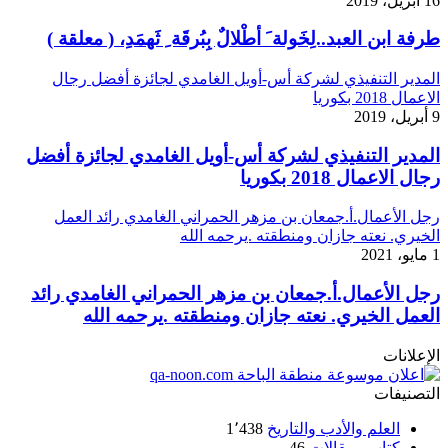
16 أبريل، 2019
طرفة ابن العبد..لِخَولة َ أطْلالٌ بِبُرقَة ِ ثَهمَدِ، ( معلقة )
المدير التنفيذي لشركة أس-أويل الغامدي لجائزة أفضل رجال
الاعمال 2018 بكوريا
9 أبريل، 2019
المدير التنفيذي لشركة أس-أويل الغامدي لجائزة أفضل
رجال الاعمال 2018 بكوريا
رجل الأعمال.أ.جمعان بن مزهر الحمراني الغامدي رائد العمل
الخيري. نعته جازان ومنطقته .يرحمه الله
1 مايو، 2021
رجل الأعمال.أ.جمعان بن مزهر الحمراني الغامدي رائد
العمل الخيري. نعته جازان ومنطقته .يرحمه الله
الإعلانات
التصنيفات
العلم والأدب والتاريخ
1٬438
كتاب ومقالات
46