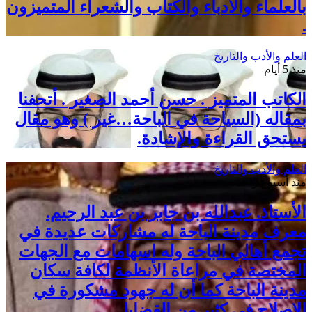
بالعلماء والأدباء والكتاب والشعراء المتميزون
.
العلم والأدب والتاريخ
منذ 5 أيام
الكاتب المتميز . حسن أحمد الصغير . أتحفنا
بمقاله (السياحة في الباحة…غير ) وهو مقال
يستحق القراءة والإشادة.
العلم والأدب والتاريخ
منذ أسبوع واحد
الأستاذ. عبدالله بن جابر بن عبد الرحيم.
معرف مدينة الباحة له مشاركات عديدة في
تجمع أهالي الباحة وله اسهامات مع الجهات
المختصة في مراعاة الأنظمة لكافة سكان
مدينة الباحة كما أن له جهود مشكورة في
الإصلاح في كثير من القضايا.