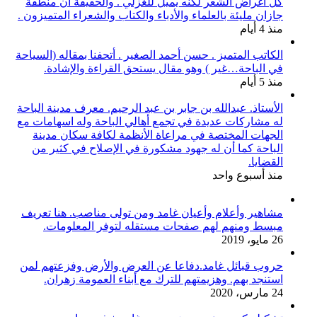
كل أغراض الشعر لكنه يميل للغزلي . والحقيقة أن منطقة
جازان مليئة بالعلماء والأدباء والكتاب والشعراء المتميزون .
منذ 4 أيام
الكاتب المتميز . حسن أحمد الصغير . أتحفنا بمقاله (السياحة
في الباحة…غير ) وهو مقال يستحق القراءة والإشادة.
منذ 5 أيام
الأستاذ. عبدالله بن جابر بن عبد الرحيم. معرف مدينة الباحة
له مشاركات عديدة في تجمع أهالي الباحة وله اسهامات مع
الجهات المختصة في مراعاة الأنظمة لكافة سكان مدينة
الباحة كما أن له جهود مشكورة في الإصلاح في كثير من
القضايا.
منذ أسبوع واحد
مشاهير وأعلام وأعيان غامد ومن تولى مناصب. هنا تعريف
مبسط ومنهم لهم صفحات مستقله لتوفر المعلومات.
26 مايو، 2019
حروب قبائل غامد.دفاعا عن العرض والأرض وفزعتهم لمن
استنجد بهم. وهزيمتهم للترك مع أبناء العمومة زهران.
24 مارس، 2020