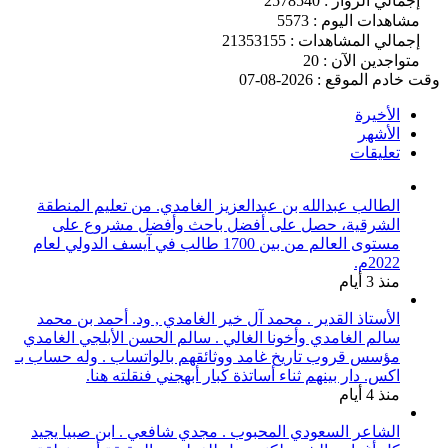
إجمالي الزوار : 2578540
مشاهدات اليوم : 5573
إجمالي المشاهدات : 21353155
متواجدين الآن : 20
وقت خادم الموقع : 2026-08-07
الأخيرة
الأشهر
تعليقات
الطالب عبدالله بن عبدالعزيز الغامدي. من تعليم المنطقة
الشرقية، حصل على أفضل باحث وأفضل مشروع على
مستوى العالم من بين 1700 طالب في آيسف الدولي لعام
2022م.
منذ 3 أيام
الأستاذ القدير . محمد آل خير الغامدي , ود. أحمد بن محمد
سالم الغامدي وأخونا الغالي . سالم الحسن الأبلجي الغامدي
مؤسس قروب تاريخ غامد ووثائقهم بالواتساب . وله حساب بـ
اكس. دار بينهم ثناء أساتذة كبار أبهجني فنقلته هنا.
منذ 4 أيام
الشاعر السعودي المحبوب . مجدي شافعي . ابن صبيا يجيد