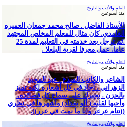
العلم والأدب والتاريخ
منذ أسبوعين
الأستاذ الفاضل . صالح محمد جمعان العميره
الغامدي. كان مثال للمعلم المخلص المجتهد
.ثم ترجل بعد خدمته في التعليم لمدة 25
عاما. عمل معرفا لقرية البلعلا .
العلم والأدب والتاريخ
منذ أسبوعين
الشاعر والكاتب المبدع . عبد المجيد
الزهراني . أجاد في كل أشعاره لكنه تميز
بالحزن . يجبرك على سماع كل قصائده..
وأحبها لقلبه ( ألو بغداد) وأشهرها في نظري
((تنام عرعر وانا ما نمت في عرر)).
العلم والأدب والتاريخ