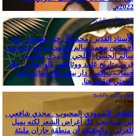
2022م.
العلم والأدب والتاريخ
منذ 4 أيام
الأستاذ القدير . محمد آل خير الغامدي , ود.
أحمد بن محمد سالم الغامدي وأخونا الغالي .
سالم الحسن الأبلجي الغامدي مؤسس
قروب تاريخ غامد ووثائقهم بالواتساب . وله
حساب بـ اكس. دار بينهم ثناء أساتذة كبار
أبهجني فنقلته هنا.
العلم والأدب والتاريخ
منذ 4 أيام
الشاعر السعودي المحبوب . مجدي شافعي .
ابن صبيا يجيد كل أغراض الشعر لكنه يميل
للغزلي . والحقيقة أن منطقة جازان مليئة