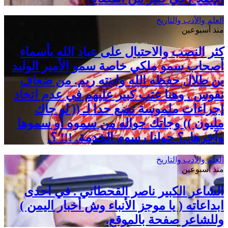
العلم والأدب والتاريخ
منذ أسبوعين
كثر النصب والاحتيال على عباد الله بأسماء
أصحاب سمو ملكي خاصة سمو الأمير الوليد
بن طلال حفظه الله وابنته ريم. من ضعاف
نفوس . وهنا عتب كبير عليهم في عدم اتخاذ
إجراءات ملموسة تضع حدا لـ (( لو جاك
مليون )) وجاتك حواله من سموه أو سموها
وآخرها..؟ حولنا رسوم الخدمة. !!! ؟.
العلم والأدب والتاريخ
منذ أسبوعين
الشاعر الكبير ناصر القحطاني . في احدى
ابداعاته ( يا موجز الأنباء وش أخبار اليمن )
وللشاعر صفحة بالموقع.