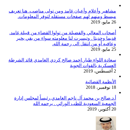
مشاهير وأعلام وأعيان غامد ومن تولى مناصب. هنا تعريف
مبسط ومنهم لهم صفحات مستقله لتوفر المعلومات.
26 مايو، 2019
أصحاب المعالي والفضيلة من تولوا القضاء من قبيلة غامد.
قديما وحديثا . وتيسرت لنا معلومته سواء من بقي بخير
وعافيه أو من انتقل الى رحمة الله.
25 مايو، 2019
سعادة اللواء طيار.احمد صالح كردي الغامدي قائد الشرطة
العسكرية بالقوات الجوية
2 أغسطس، 2019
الأنظمة القضائية
18 نوفمبر، 2018
أ.د.صالح بن محمد آل ناجم الغامدي.رئيساً لمجلس إدارة
الجمعية السعودية للطب الوراثي . يرحمه الله
20 أكتوبر، 2019