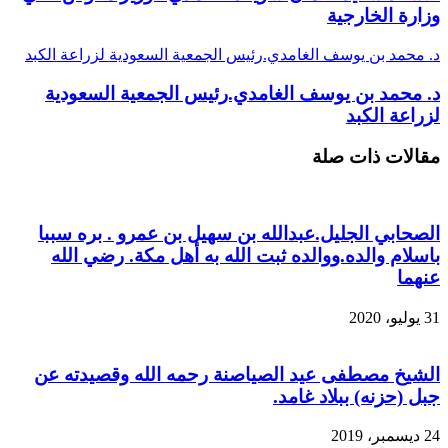
وزارة الخارجية
د. محمد بن يوسف الغامدي.رئيس الجمعية السعودية لزراعة الكبد
د. محمد بن يوسف الغامدي.رئيس الجمعية السعودية
لزراعة الكبد
مقالات ذات صلة
الصحابي الجليل.عبدالله بن سهيل بن عمرو . بره سببا
باسلام والده.ووالده ثبت الله به أهل مكة. رضي الله
عنهما
31 يوليو، 2020
الشيخ مصطفى عيد الصياصنة رحمه الله وقصيدته عن
جبل (حزنه) ببلاد غامد.
24 ديسمبر، 2019