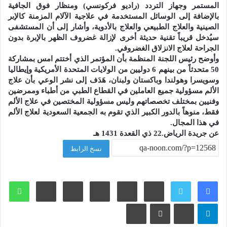
المستمر وجهاز التردد (راديو فركونسي) ومنظار فوق الجافية
بالإضافة إلى الوسائل المستخدمة في علاجية الآلام المزمنة كالإبر
الصينية والعلاج الطبيعي والعلاج بالأدوية، وأشار إلى أن المستشفى
سيُدخل قريباً تقنية حديثة أخرى لإزالة غضروف الظهر بالإبرة بدون
الجراحة لعلاج الانزلاق الغضروفي.
وأوضح رئيس اللجنة المنظمة بأن المؤتمر الذي أختتم امس بمشاركة
50 متحدثاً من بينهم 6 دوليين من الولايات المتحدة الأمريكية وإيطاليا
وسويسرا وهولندا وباكستان ولبنان، هَدَف إلى نشر الوعي بأن علاج
الألم مسؤولية جميع العاملين في القطاع الطبي من أطباء وممرضين
وفنيين بمختلف تخصصاتهم وليس مسؤولية المختصين في علاج الألم
فقط، منوهاً بالدور الكبير الذي تقوم به الجمعية السعودية لعلاج الألم
في هذا المجال.
عن جريدة الرياض.22 ذي القعدة 1431 هـ
نسخ الرابط
لينكدإن
بينتيريست
وات
تيلقرام
ڤايبر
مشاركة عبر البريد
طباعة