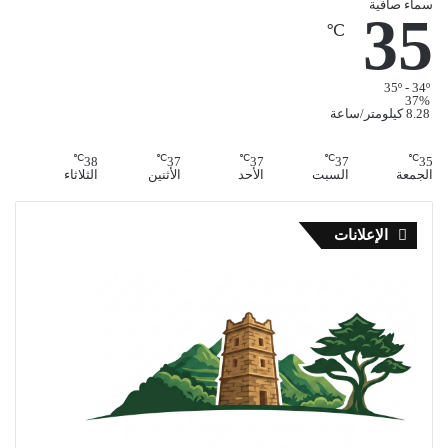
سماء صافية
35
℃
35º - 34º
37%
8.28 كيلومتر/ساعة
℃
℃
℃
℃
℃
38
37
37
37
35
الجمعة
السبت
الأحد
الأثنين
الثلاثاء
الإعلانات