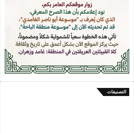
التصنيفات
العلم والأدب والتاريخ
1٬438
كتاب ومقالات
46
تراث منطقة الباحة
31