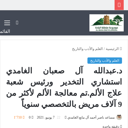
بحث
عن
القائم
الرئيسية
/
العلم والأدب والتاريخ
العلم والأدب والتاريخ
د.عبدالله آل صعبان الغامدي
استشاري التخدير ورئيس شعبة
علاج الألم.تم معالجة الألم لأكثر من
9 آلاف مريض بالتخصصي سنوياً
أرسل
مساعد ناصر أحمد آل مانع الغامدي
7 يونيو، 2021
0
1٬710
بريدا
دقيقة واحدة