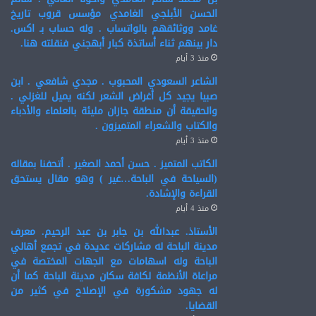
الحسن الأبلجي الغامدي مؤسس قروب تاريخ
غامد ووثائقهم بالواتساب . وله حساب بـ اكس.
دار بينهم ثناء أساتذة كبار أبهجني فنقلته هنا.
منذ 3 أيام
الشاعر السعودي المحبوب . مجدي شافعي . ابن
صبيا يجيد كل أغراض الشعر لكنه يميل للغزلي .
والحقيقة أن منطقة جازان مليئة بالعلماء والأدباء
والكتاب والشعراء المتميزون .
منذ 3 أيام
الكاتب المتميز . حسن أحمد الصغير . أتحفنا بمقاله
(السياحة في الباحة…غير ) وهو مقال يستحق
القراءة والإشادة.
منذ 4 أيام
الأستاذ. عبدالله بن جابر بن عبد الرحيم. معرف
مدينة الباحة له مشاركات عديدة في تجمع أهالي
الباحة وله اسهامات مع الجهات المختصة في
مراعاة الأنظمة لكافة سكان مدينة الباحة كما أن
له جهود مشكورة في الإصلاح في كثير من
القضايا.