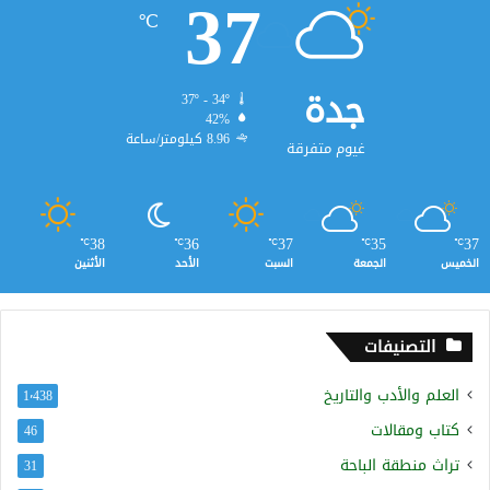
37
℃
جدة
37º - 34º
42%
8.96 كيلومتر/ساعة
غيوم متفرقة
38
36
37
35
37
℃
℃
℃
℃
℃
الخميس
الجمعة
السبت
الأحد
الأثنين
التصنيفات
العلم والأدب والتاريخ
1٬438
كتاب ومقالات
46
تراث منطقة الباحة
31