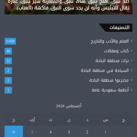
اغد تنبق. افلح تنبق .هاك تنبق..والمغاربة سير تنبق. عبارة
عبارة
تقال للتيئيس وأنه لن يجد سوى النبق. فاكهة (العناب).
تقال
للتيئيس
وأنه
لن
التصنيفات
يجد
سوى
العلم والأدب والتاريخ
1٬438
النبق.
كتاب ومقالات
46
فاكهة
(العناب).
تراث منطقة الباحة
31
السياحة في منطقة الباحة
2
مخترعوا منطقة الباحة
2
أنظمة سعودية عامة
1
أغسطس 2026
ج
س
د
ن
ث
أرب
خ
6
5
4
3
2
1