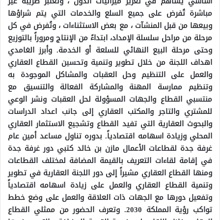
أساسي يساهم في تعزيز ميزانيات الدول ، وتعتبر ضريبة غير
مباشرة تُفرض على جميع السلع والخدمات التي يتم شراؤها
وبيعها من قبل المنشآت ، مع بعض الاستثناءات ، وتُفرض في كل
مرحلة من مراحل سلسلة الإمداد، ابتداءً من الإنتاج ومروراً بالتوزيع
وحتى مرحلة البيع النهائي للسلعة أو الخدمة.
وأبرز الغامدي
اهداف اللجنة من خلال تطوير وتنمية وتحسين القطاع العقاري
والعمل على التنظيم وحل العقبات والمشاكل الموجودة به
وتنظيم ممارسة المهنة والمشاركة الفعالة والتنسيق مع
منتسبي القطاع والجهات المسؤولة لحل العقبات ونشر الوعي
للمشتري والتاجر والمكتب العقاري إلى جانب اعداد الدراسات
والبحوث العقارية التي تفيد القطاع وتشجيع الاستثمار العقاري
المحلي وزيادة اسهامه اقتصادياً.
بدوره تناول مساعد أمين عام
غرفة جدة لقطاعات الأعمال مازن بن خالد كتبي دور غرفة جدة
في إقامة لقاءات التعريف بالقيمة المضافة لمختلف القطاعات
ومنها القطاع العقاري مشيراً إلى دور اللجنة العقارية في تطوير
وتنمية القطاع العقاري والعمل على زيادة اسهامه اقتصادياً
وتفعيل دورها مع الجهات ذات العلاقة والعمل على وضع خطط
تواكب رؤية المملكة 2030.
وتعرف الحضور من ممثلي القطاع