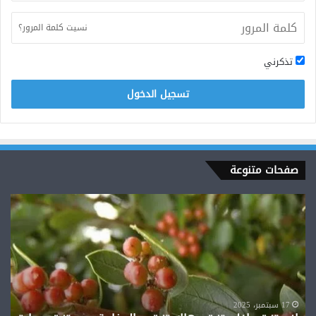
نسيت كلمة المرور؟
تذكرني
تسجيل الدخول
صفحات متنوعة
اغد
تنبق.
افلح
تنبق
.هاك
تنبق..والمغاربة
سير
تنبق.
17 سبتمبر، 2025