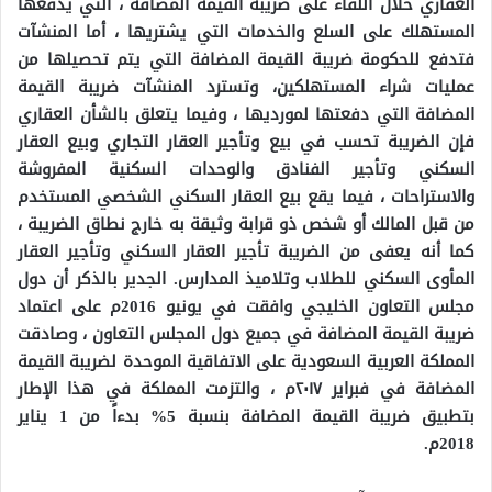
العقاري خلال اللقاء على ضريبة القيمة المضافة ، التي يدفعها
المستهلك على السلع والخدمات التي يشتريها ، أما المنشآت
فتدفع للحكومة ضريبة القيمة المضافة التي يتم تحصيلها من
عمليات شراء المستهلكين، وتسترد المنشآت ضريبة القيمة
المضافة التي دفعتها لمورديها ، وفيما يتعلق بالشأن العقاري
فإن الضريبة تحسب في بيع وتأجير العقار التجاري وبيع العقار
السكني وتأجير الفنادق والوحدات السكنية المفروشة
والاستراحات ، فيما يقع بيع العقار السكني الشخصي المستخدم
من قبل المالك أو شخص ذو قرابة وثيقة به خارج نطاق الضريبة ،
كما أنه يعفى من الضريبة تأجير العقار السكني وتأجير العقار
المأوى السكني للطلاب وتلاميذ المدارس.
الجدير بالذكر أن دول
مجلس التعاون الخليجي وافقت في يونيو 2016م على اعتماد
ضريبة القيمة المضافة في جميع دول المجلس التعاون ، وصادقت
المملكة العربية السعودية على الاتفاقية الموحدة لضريبة القيمة
المضافة في فبراير ٢٠١٧م ، والتزمت المملكة في هذا الإطار
بتطبيق ضريبة القيمة المضافة بنسبة 5% بدءاً من 1 يناير
2018م.