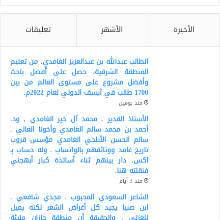
الأخيرة
الأشهر
تعليقات
الطالب عبدالله بن عبدالعزيز الغامدي. من تعليم
المنطقة الشرقية، حصل على أفضل باحث
وأفضل مشروع على مستوى العالم من بين
1700 طالب في آيسف الدولي لعام 2022م.
منذ يومين
الأستاذ القدير . محمد آل خير الغامدي , ود.
أحمد بن محمد سالم الغامدي وأخونا الغالي .
سالم الحسن الأبلجي الغامدي مؤسس قروب
تاريخ غامد ووثائقهم بالواتساب . وله حساب بـ
اكس. دار بينهم ثناء أساتذة كبار أبهجني
فنقلته هنا.
منذ 3 أيام
الشاعر السعودي المحبوب . مجدي شافعي .
ابن صبيا يجيد كل أغراض الشعر لكنه يميل
للغزلي . والحقيقة أن منطقة جازان مليئة