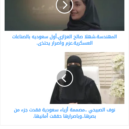
بالصناعات
العسكرية.عزم
واصرار
يحتذى.
المهندسة.شهلا صالح العزازي.أول سعوديه بالصناعات
العسكرية.عزم واصرار يحتذى.
نوف
الصبيحي
..مصممة
أزياء
سعودية
فقدت
جزء
من
بصرها..وباصرارها
نوف الصبيحي ..مصممة أزياء سعودية فقدت جزء من
حققت
أمانيها.
بصرها..وباصرارها حققت أمانيها.