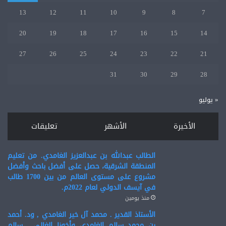
13
12
11
10
9
8
7
20
19
18
17
16
15
14
27
26
25
24
23
22
21
31
30
29
28
« يوليو
الأخيرة
الأشهر
تعليقات
الطالب عبدالله بن عبدالعزيز الغامدي. من تعليم
المنطقة الشرقية، حصل على أفضل باحث وأفضل
مشروع على مستوى العالم من بين 1700 طالب
في آيسف الدولي لعام 2022م.
منذ يومين
الأستاذ القدير . محمد آل خير الغامدي , ود. أحمد
بن محمد سالم الغامدي وأخونا الغالي . سالم