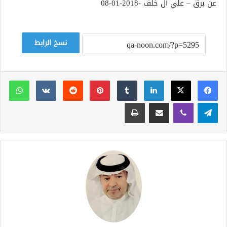
عن برق – علي آل خلف -2018-01-08
نسخ الرابط
لينكدإن
بينتيريست
وات
تيلقرام
ڤايبر
مشاركة عبر البريد
طباعة