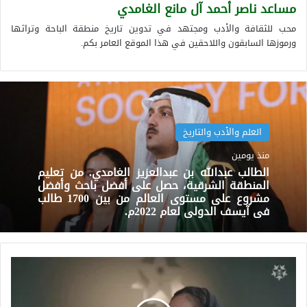
مساعد ناصر أحمد آل مانع الغامدي
محب للثقافة والأدب ومجتهد في تدوين تاريخ منطقة الباحة وتراثها
ورموزها السابقون واللاحقين في هذا الموقع العامر بكم.
العلم والأدب والتاريخ
منذ يومين
الطالب عبدالله بن عبدالعزيز الغامدي. من تعليم
المنطقة الشرقية، حصل على أفضل باحث وأفضل
مشروع على مستوى العالم من بين 1700 طالب
في آيسف الدولي لعام 2022م.
المهندسة.شهلا
صالح
العزازي.أول
سعوديه