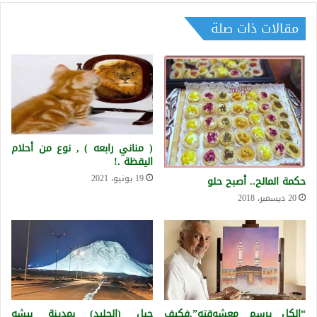
مقالات ذات صلة
( مناني رابعه ) , نوع من أحلام
اليقظة .!
19 يونيو، 2021
حكمة المالح.. أصبح حلو
20 ديسمبر، 2018
“الكل يرسم معشوقته”.فكيف
جبل (الجليد) بمدينة بيشه