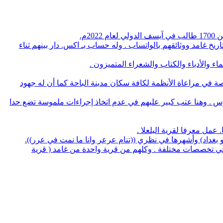
م.
يخ غامد ووثائقهم بالواتساب . وله حساب بـ اكس. دار بينهم ثناء
 والأدباء والكتاب والشعراء المتميزون .
صة في مراعاة الأنظمة لكافة سكان مدينة الباحة كما أن له جهود
وس . وهنا عتب كبير عليهم في عدم اتخاذ إجراءات ملموسة تضع حدا
لو بغداد) وأشهرها في نظري ((تنام عرعر وانا ما نمت في عرر)).
منهم 5 بروفسيور منهم 3 أطباء و32 يحملون الدكتوراه في عدة تخصصات وعدد 14 استشاري طب و32 طبيب في تخصصات مختلفة . وكلهم من قرية واحدة من غامد ( قرية