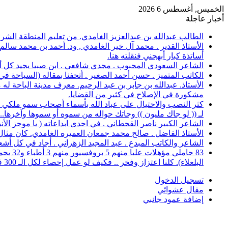
الخميس, أغسطس 6 2026
أخبار عاجلة
الطالب عبدالله بن عبدالعزيز الغامدي. من تعليم المنطقة الشرقية، حصل على 
الأستاذ القدير . محمد آل خير الغامدي , ود. أحمد بن محمد سال
أساتذة كبار أبهجني فنقلته هنا.
الشاعر السعودي المحبوب . مجدي شافعي . ابن صبيا يجيد كل أغرا
الكاتب المتميز . حسن أحمد الصغير . أتحفنا بمقاله (السياحة ف
الأستاذ. عبدالله بن جابر بن عبد الرحيم. معرف مدينة الباحة 
مشكورة في الإصلاح في كثير من القضايا.
كثر النصب والاحتيال على عباد الله بأسماء أصحاب سمو ملكي خ
لـ (( لو جاك مليون )) وجاتك حواله من سموه أو سموها وآخرها..؟
الشاعر الكبير ناصر القحطاني . في احدى ابداعاته ( يا موجز الأ
الأستاذ الفاضل . صالح محمد جمعان العميره الغامدي. كان مثال للمعلم المخلص ال
الشاعر والكاتب المبدع . عبد المجيد الزهراني . أجاد في كل أشع
البلعلاء). كلنا اعتزاز وفخر .. فكيف لو عمل إحصاء لكل الـ 300 قرية.
تسجيل الدخول
مقال عشوائي
إضافة عمود جانبي