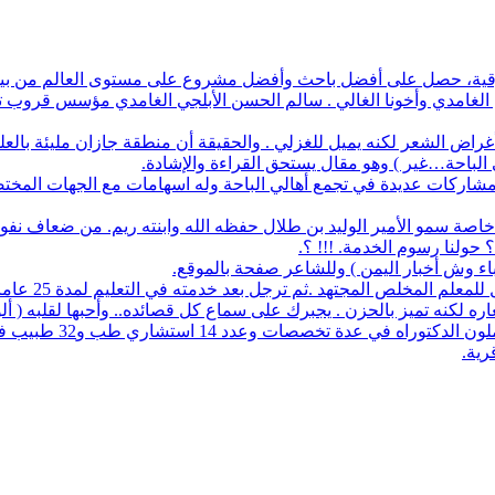
أفضل باحث وأفضل مشروع على مستوى العالم من بين 1700 طالب في آيسف الدولي لعام 2022
م الغامدي وأخونا الغالي . سالم الحسن الأبلجي الغامدي مؤسس قروب تار
ض الشعر لكنه يميل للغزلي . والحقيقة أن منطقة جازان مليئة بالعلماء
ي الباحة…غير ) وهو مقال يستحق القراءة والإشادة.
له مشاركات عديدة في تجمع أهالي الباحة وله اسهامات مع الجهات المخت
اصة سمو الأمير الوليد بن طلال حفظه الله وابنته ريم. من ضعاف نف
 حولنا رسوم الخدمة. !!! ؟.
نباء وش أخبار اليمن ) وللشاعر صفحة بالموقع.
مجتهد .ثم ترجل بعد خدمته في التعليم لمدة 25 عاما. عمل معرفا لقرية البلعلا .
اره لكنه تميز بالحزن . يجبرك على سماع كل قصائده.. وأحبها لقلبه ( أ
83 حاملي مؤهلات عليا 