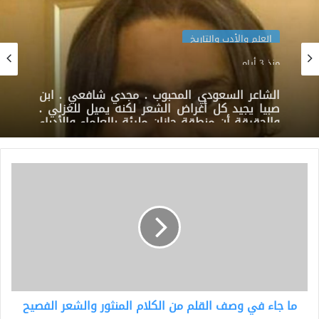
العلم والأدب والتاريخ
منذ 3 أيام
الشاعر السعودي المحبوب . مجدي شافعي . ابن
صبيا يجيد كل أغراض الشعر لكنه يميل للغزلي .
والحقيقة أن منطقة جازان مليئة بالعلماء والأدباء
والكتاب والشعراء المتميزون .
ما
جاء
في
وصف
القلم
من
الكلام
المنثور
والشعر
ما جاء في وصف القلم من الكلام المنثور والشعر الفصيح
الفصيح