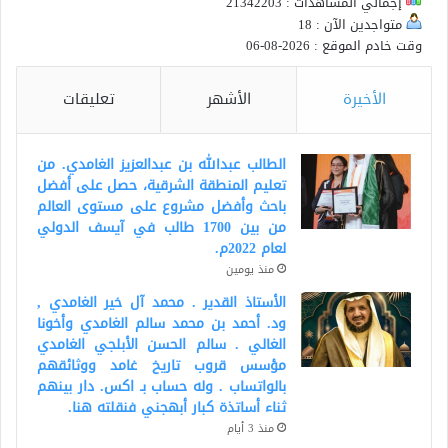
إجمالي المشاهدات : 21342203
متواجدين الآن : 18
وقت خادم الموقع : 2026-08-06
الأخيرة
الأشهر
تعليقات
الطالب عبدالله بن عبدالعزيز الغامدي. من
تعليم المنطقة الشرقية، حصل على أفضل
باحث وأفضل مشروع على مستوى العالم
من بين 1700 طالب في آيسف الدولي
لعام 2022م.
منذ يومين
الأستاذ القدير . محمد آل خير الغامدي ,
ود. أحمد بن محمد سالم الغامدي وأخونا
الغالي . سالم الحسن الأبلجي الغامدي
مؤسس قروب تاريخ غامد ووثائقهم
بالواتساب . وله حساب بـ اكس. دار بينهم
ثناء أساتذة كبار أبهجني فنقلته هنا.
منذ 3 أيام