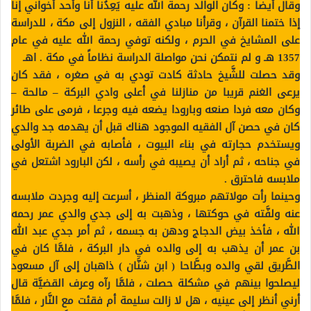
وقال أيضا : وكان الوالد رحمة الله عليه يَعِدُنا أنا وأحد أخواني إنا
إذا ختمنا القرآن ، وقرأنا مبادي الفقه ، النزول إلى مكة ، للدراسة
على المشايخ في الحرم ، ولكنه توفي رحمة الله عليه في عام
1357 هـ و لم نتمكن نحن مواصلة الدراسة نظاماً في مكة . اهـ
وقد حصلت للشَّيخ حادثة كادت تودي به في صغره ، فقد كان
يرعى الغنم قريبا من منازلنا في أعلى وادي البركة – مالحة –
وكان معه فردا صنعه وبارودا يضعه فيه وجرعا ، فرمى على طائر
كان في حصن آل الفقيه الموجود هناك قبل أن يهدمه جد والدي
ويستخدم حجارته في بناء البيوت ، فأصابه في الضربة الأولى
في جناحه ، ثم أراد أن يصيبه في رأسه ، لكن البارود اشتعل في
ملابسه فاحترق .
وحينما رأت مولاتهم مبروكة المنظر ، أسرعت إليه وجردت ملابسه
عنه ولفَّته في حوكتها ، وذهبت به إلى جدي والدي عمر رحمه
الله ، فأخذ بيض الدجاج ودهن به جسمه ، ثم أمر جدي عبد الله
بن عمر أن يذهب به إلى والده في دار البركة ، فلمَّا كان في
الطَّريق لقي والده وبطَّاحا ( ابن شنَّان ) ذاهبان إلى آل مسعود
ليصلحوا بينهم في مشكلة حصلت ، فلمَّا رآه وعرف القضيَّة قال
أرني أنظر إلى عينيه ، هل لا زالت سليمة أم فقئت مع النَّار ، فلمَّا