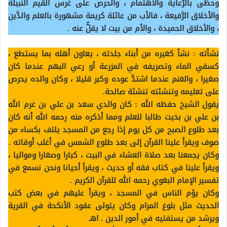
وحظى بالرِّعاية والاهتمام ، والحرص على غرس القيم النَّبيلة
والأخلاق الرَّفيعة ، فالأب من عائلة كريمة مشهورة بالعلم والدَّين
، والأخلاق الحميدة ، والأم من بيت لا يقلُّ عنه .
نشأته :
نشأ كغيره من أبناء جلدته ، يعاون أهله بما يستطع ،
كسقي الماء وتصريفه في المزرعة أو رعي البهم عندما كان
صغيرا ، والغنم عندما اشتدَّ عوده وكبر قليلا ، وكان والده يحرص
على تعليمه وتنشئته تنشئة صالحة.
يقول الشيخ حفظه الله : كان والدي سعد بن علي بن غرم الله
بن علي بن بخيت طالبا للعلم ومما أذكره منه رحمه الله أنه كان
بعد طلوع الصبح من كل يوم إذا رجع من المسجد يلتف بكساء من
صوف ويقرأ علينا القرآن إلى بعد طلوع الشمس في أغلب أوقاته .
وكان يجمعنا بعد صلاة العشاء في البيت ، كبارا وصغارا ومواليا ،
ويقرأ علينا في كتاب فقه أو حديث ، ويقرأ أحيانا ونحن نسمع في
تفسير الإمام البغوي رحمه الله للقرآن الكريم .
وكان يؤم الناس في المسجد ، ويقرأ عليهم في بعض كتب
الحديث مثل بلوغ المرام وكان يتولى عقود الأنكحة في القرية
ويرشد من يستفتيه في أمور الدين . اهـ