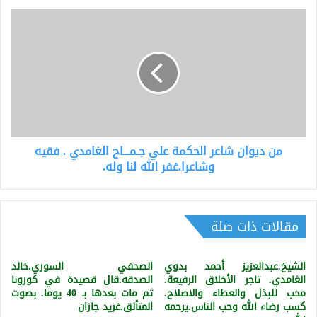
من
ديوان
شاعر
الحكمة
علي
جـمـــاح
الغامدي
.
فقيه
من ديوان شاعر الحكمة علي جـمـــاح الغامدي . فقيه
وشاعرا.غفر
الله
وشاعرا.غفر الله لنا وله.
لنا
وله.
مقالات ذات صلة
الشيخ.عبدالعزيز أحمد بدوي
الصحفي السوري.خالد
الغامدي. تاجر الأخلاق الرفيعة.
الصدقه.قال قصيدة في كورونا
محب للبذل والعطاء والاصلاح.
ثم مات بعدها بـ 40 يوما. بصوت
كسب رضاء الله وحب الناس.يرحمه
المتألق.غريد جازان