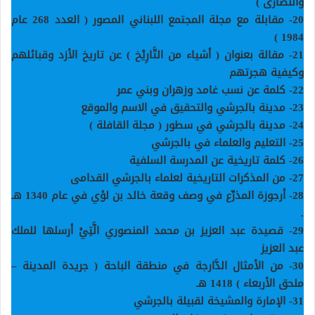
والنصارى
)
20-
مقابلة مع مجلة المجتمع اللبناني المصور ( العدد 268 عام
)
1984
21-
مقالة بعنوان ( أشياء من التَّارِيْخ ) عن تاريخ الأزد وقبائلهم
وكيفية هجرتهم
22-
كلمة عن نسب غامد وزهران وبني عمر
23-
مدينة بالجرشي والتحقيق في الاسم والموقع
24-
مدينة بالجرشي في سطور ( مجلة القافلة
)
25-
التعليم والعلماء في بالجرشي
26-
كلمة تاريخية عن المدرسة السلفية
27-
من المذكرات التاريخية لعلماء بالجرشي القدامى
28-
أرجوزة المذرِّع في وصف وقعة خالد بن لؤي في عام 1340 هـ
.
29-
قصيدة عبد العزيز بن محمد المنصوري الَّتِيْ أرسلها للملك
عبد العزيز
30-
من الأمثال الدَّارجة في منطقة الباحة ( جريدة المدينة –
ملحق الأربعاء ) 1418 هـ
31-
الإمارة والمشيخة لقبيلة بالجرشي