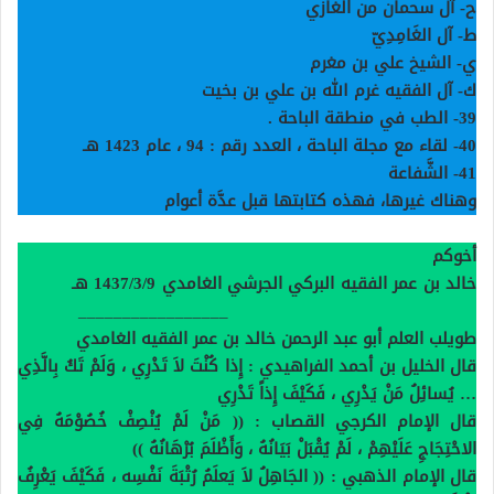
ح- آل سحمان من الغازي
ط- آل الغَامِدِيّ
ي- الشيخ علي بن مغرم
ك- آل الفقيه غرم الله بن علي بن بخيت
39-
الطب في منطقة الباحة
.
40-
لقاء مع مجلة الباحة ، العدد رقم : 94 ، عام 1423 هـ
41-
الشَّفاعة
وهناك غيرها، فهذه كتابتها قبل عدَّة أعوام
أخوكم
خالد بن عمر الفقيه البركي الجرشي الغامدي 1437/3/9 هـ
_________________
طويلب العلم أبو عبد الرحمن خالد بن عمر الفقيه الغامدي
قال الخليل بن أحمد الفراهيدي : إِذا كُنْتَ لاَ تَدْرِي ، وَلَمْ تَكُ بِالَّذِي
… يُسائِلُ مَنْ يَدْرِي ، فَكَيْفَ إِذاً تَدْرِي
قال الإمام الكرجي القصاب : (( مَنْ لَمْ يُنْصِفْ خُصُوْمَهُ فِي
الاحْتِجَاجِ عَلَيْهِمْ ، لَمْ يُقْبَلْ بَيَانُهُ ، وَأَظْلَمَ بُرْهَانُهُ
))
قال الإمام الذهبي : (( الجَاهِلُ لاَ يَعلَمُ رُتْبَةَ نَفْسِه ، فَكَيْفَ يَعْرِفُ