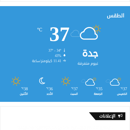
الطقس
37
℃
جدة
37º - 34º
43%
11.41 كيلومتر/ساعة
غيوم متفرقة
38
36
37
35
37
℃
℃
℃
℃
℃
الخميس
الجمعة
السبت
الأحد
الأثنين
الإعلانات