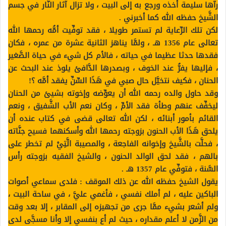
رآها سليمة أخذه ورجع به إلى البيت ، ولا تزال آثار النَّار في جسم
الشَّيخ حفظه الله كما أخبرني .
لكن تلك الرِّعاية لم تستمر طويلا ، فقد توفِّيت أمُّه رحمها الله
تعالى عام 1356 هـ ، ولمَّا يناهز الثانية عشرة من عمره ، فكان
فقدها حدثا عظيما في حياته ، فالأم كل شيء في حياة الصَّغير
، فإليها يفرُّ عند الخوف ، وبصدرها الدَّافئ يلوذ عند البحث عن
الحنان ، فكيف نتخيَّل حال صبي في هَذَا السِّنِّ يفقد أمَّه ؟!
وقد حاول والده رحمه الله أن يعوِّضه وإخوته بشيئ من الحنان
ليخفِّف عنهم وطأة فقد الأمِّ ، وكان نعم الأب الشَّفيق ، ونعم
القائم بأمور أبنائه ، لكن الله تعالى قضى في كتاب عنده أن
يلحق هَذَا الأب الحنون بزوجته رحمها الله وأسكنهما فسيح جنَّاته
، فحلَّت بالشَّيخ وإخوانه الفاجعة ، والمصيبة الَّتِيْ لم تخطر على
بالهم ، فقد لحق الوالد الحنون ، والشيخ الفقيه بزوجته رأس
السَّنة ، فتوفِّي عام 1357 هـ .
يقول الشيخ حفظه الله عن ذلك الموقف : فلدى سماعي أصوات
الباكين عليه ، لم أملك نفسي ، فأغمي عليَّ ، في ساحة البيت ،
ولم أشعر بشيء ممَّا جرى من تجهيزه إلى المقابر ، إلا بعد وقت
من الزَّمن لا أعلم مقداره ، حيث لم أع بنفسي إلا وأنا مسجَّى لدى