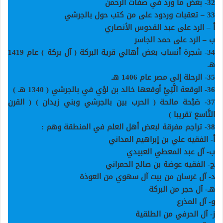
32-
بعض ما ورد في صفات الرحمن
33 –
تعقبات وردود على من كتب حول بالجرشي
أ – الرد على عبد القدوس الأنصاري
ب – الرد على حمد الجاسر
34-
شجرة أنساب بعض أهالي قرية البركة ( آل بركة ) عام 1419
هـ
35-
الرحلة إلى مصر عام 1406 هـ
36-
الوقعة الَّتِيْ أوقعها خالد بن لؤي في بالجرشي ( 1340 هـ
)
37-
صَبْحة مالحة ( الحرب بين بالجرشي وبني زيدان ) ( القرن
التَّاسع تقريبا
)
38-
تراجم مفرقة لبعض أهل العلم في المنطقة وهم
:
أ- الفقيه علي بن إبراهيم المداني
ب- آل عبد المعطي العبيدي
ج- الفقيه عوضة بن صالح الحمراني
د- آل غرسان من بيت آل سهوي من العوذة
هـ- آل حجر من البركة
و- آل المذرع
ز- آل الحرفي من الطلقية