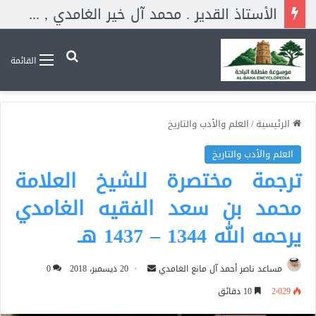
الشاعر السعودي المحبوب . مجدي شافعي . ابن صبيا يجيد كل أغراض الشعر لكنه يميل للغزلي . والحقيقة أن منطقة جازان مليئة بالعلماء والأدباء والكتاب والشعراء المتميزون .
بحث عن
القائمة
الرئيسية
/
العلم والأدب والتاريخ
العلم والأدب والتاريخ
ترجمة مختصرة للشيخ العلامة
محمد بن سعد الفقيه الغامدي
يرحمه الله 1344 – 1437 هـ
أرسل
مساعد ناصر أحمد آل مانع الغامدي
20 ديسمبر، 2018
0
بريدا
2٬029
10 دقائق
إلكترونيا