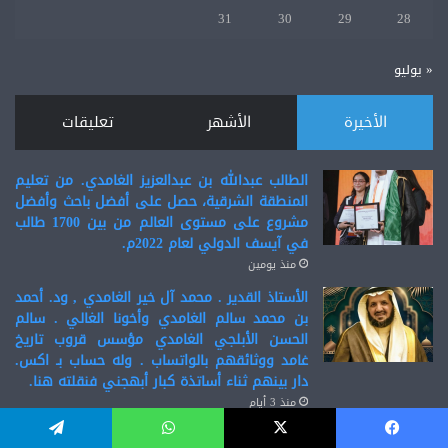
31
30
29
28
« يوليو
الأخيرة
الأشهر
تعليقات
الطالب عبدالله بن عبدالعزيز الغامدي. من تعليم
المنطقة الشرقية، حصل على أفضل باحث وأفضل
مشروع على مستوى العالم من بين 1700 طالب
في آيسف الدولي لعام 2022م.
منذ يومين
الأستاذ القدير . محمد آل خير الغامدي , ود. أحمد
بن محمد سالم الغامدي وأخونا الغالي . سالم
الحسن الأبلجي الغامدي مؤسس قروب تاريخ
غامد ووثائقهم بالواتساب . وله حساب بـ اكس.
دار بينهم ثناء أساتذة كبار أبهجني فنقلته هنا.
منذ 3 أيام
الشاعر السعودي المحبوب . مجدي شافعي . ابن
يسبوك
‫X
واتساب
تيلقرام