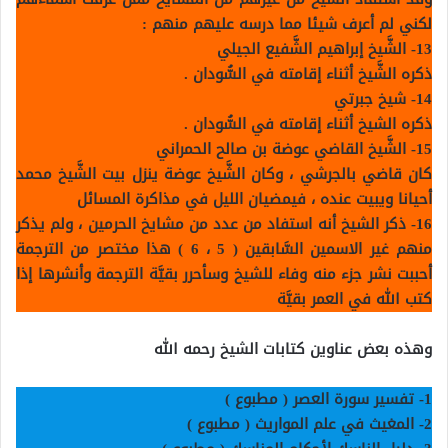
لكني لم أعرف شيئا مما درسه عليهم منهم :
13- الشَّيخ إبراهيم الشَّفيع الجيلي
ذكره الشَّيخ أثناء إقامته في السُّودان .
14- شيخ جبرتي
ذكره الشيخ أثناء إقامته في السُّودان .
15- الشَّيخ القاضي عوضة بن صالح الحمراني
كان قاضي بالجرشي ، وكان الشَّيخ عوضة ينزل بيت الشَّيخ محمد
أحيانا ويبيت عنده ، فيمضيان الليل في مذاكرة المسائل
16- ذكر الشيخ أنه استفاد من عدد من مشايخ الحرمين ، ولم يذكر
منهم غير الاسمين السَّابقين ( 5 ، 6 )
هذا مختصر من الترجمة
أحببت نشر جزء منه وفاء للشيخ وسأحرر بقيَّة الترجمة وأنشرها إذا
كتب الله في العمر بقيَّة
وهذه بعض عناوين كتابات الشيخ رحمه الله
1-
تفسير سورة العصر ( مطبوع
)
2-
المغيث في علم المواريث ( مطبوع
)