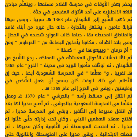
يحضر بعض الأوقات في مدرسة الفلاح مستمعا ، ويتعلَّم مبادئ
اللغة الانجليزية على أحد الأتراك المقيمين في جدَّة .
ثم ذهب الشَّيخ إلى السُّودان عام 1363 هـ تقريبا ، وبقي فيها
قرابة عامين ، يشتغل بالتِّجارة ، حاله حال غيره من أبناء غامد
والمناطق المحيطة بها ، حينما كانت الموارد شحيحة في الحجاز ،
وفي بلاد السَّراة ، فكانوا يأخذون البضاعة من ” الخرطوم ” ومن
” أمّ درمان ” ويبيعونها في ” كسلة “
ثم لمَّا تحسَّنت الأحوال المعيشيَّة في المملكة ، رجع الشَّيخ من
السُّودان ، ثم توظَّف مأمورا للبريد في مدينة ” الخرج” عام 1365
هـ تقريبا ، و” معلِّما ” في المدرسة السُّعودية أيضا ، حيث إن
النِّظام في ذلك الوقت كان يسمح أن يعمل الشَّخص في
وظيفتين ، وبقي في الخرج إلى عام 1369 هـ .
ثم انتقل إلى مسقط رأسه ” بالجرشي ” عام 1370 هـ وعمل
معلِّما في المدرسة السعودية ببالجرشي ، ثم أصبح مديرا لها بعد
أن انتقل مديرها إلى الظِّفير ، وبقي في المدرسة مديرا ، ثم
افتتح معهد المعلمين الليلي ، وكان تحت إدارته حتَّى عَيَّنوا له
مديرا ، ثم افتتحت المتوسطة ثم الثَّانوية وكان مديرها ، ثم
فصلت الابتدائية ، وبقي مديرا على المتوسطة والثانوية حتى