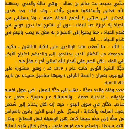
جدَّتي حميدة بنت صالح بن عقالا – وهي خالة والدتي- رحمهما
الله تعالى وأسكنهما فسيح جنَّاته ، وقد لبثت بعد هذين
الحدثين في حياتي لا أطعم للحياة طعما ، ولا يسيِّرني في
الحياة إلا غريزة حب البقاء ، دون أن انشرح لما يدور حولي في
هَذِهِ الحياة ، مما يدعوا إلى الانشراح به ممَّن لم يصب باليتم في
هَذِهِ الحياة … .اهـ
يا الله .. ما أصعب فقد الوالدين على الكبار البالغين ، فكيف
بمجموعة من الصِّغار الذين يحتاجون إلى والديهم احتياج الأرض
إلى الماء ، لكن الصبر على أقدار الله تعالى أمر لا مفرَّ منه .
حجَّة الشيخ الأولى كانت عام ( 1359 هـ ) وهي منشورة على
اليوتيوب بعنوان ( الحجة الأولى ) وفيها تفاصيل مفيدة عن تاريخ
تلك الحقبة
وبعد وفاة والده بمدَّة ، ذهب إلى جدَّة للعمل ، كي يعول نفسه
وإخوانه ، فالحياة صعبة ، والمعيشة غير ميسَّرة ، فعمل عند
صاحب دكَّان في سوق البدو ، حيث إنه كان يحتاج إلى شخص
يعرف القراءة والكتابة ، ليسجِّل على البدو الذين يأتون بالقوافل
من مكَّة إلى جدَّة حينما كانت هي الوسيلة لنقل البضائع ، وكان
راتبه بسيطا ، واستمر معه قرابة عامين ، وكان خلال هَذِهِ الفترة