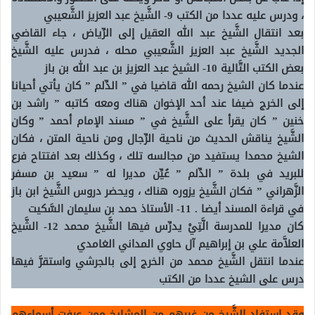
، ودرس عليه عددا من الكتب
9- الشَّيخ عبد العزيز الشَّعيبي
بعد انتقال الشَّيخ عبد الله العقيل إلى الرِّياض ، جاء القاضي
الجديد الشَّيخ عبد العزيز الشَّعيبي محله ، فدرس عليه الشَّيخ
بعض الكتب التَّالية
10- الشيخ عبد العزيز بن عبد الله بن باز
عندما كان الشيخ رحمه الله قاضيا في ” الدِّلم ” كان يأتي أحيانا
إلى الخرج ضيفا عند أحد الإخوان هناك ومعه كاتبه ” راشد بن
خنين ” كان يقرأ على الشَّيخ في ” مسند الإمام أحمد ” وكان
الشَّيخ يناقش الحديث من ناحية الرِّجال ومن ناحية المتن ، فكان
الشيخ محمدا يستفيد من مجالسه تلك ، وكذلك بعد افتتاح فرع
للبريد في بلدة ” الدِّلم ” عُيِّن مديرا له ” سعيد بن مسفر
الزَّهراني ” فكان الشَّيخ يزوره هناك ، ويحضر دروس الشَّيخ ابن باز
في قراءة المسند أيضا .
11- الأستاذ حمد بن سليمان السَّكيت
كان مديرا للمدرسة الَّتِيْ يدرِّس فيها الشَّيخ محمد
12- الشَّيخ
العلاَّمة علي بن إبراهيم آل حاوي المداني الغامدي
عندما انتقل الشَّيخ محمد من الخرج إلى بالجرشي واستقرَّ فيها
درس على الشيخ عددا من الكتب
وقد استفاد الشَّيخ من غيرهم من المشايخ ممن عرفت أسماءهم