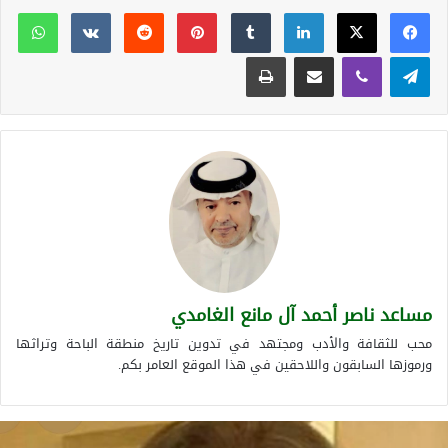
لينكدإن
بينتيريست
وات
تيلقرام
ڤايبر
مشاركة عبر البريد
طباعة
مساعد ناصر أحمد آل مانع الغامدي
محب للثقافة والأدب ومجتهد في تدوين تاريخ منطقة الباحة وتراثها
ورموزها السابقون واللاحقين في هذا الموقع العامر بكم.