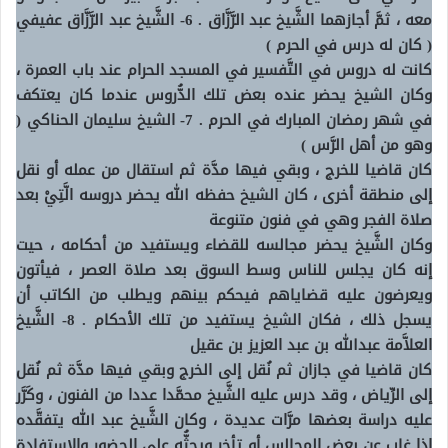
معه ، ثمَّ أجازهما الشَّيخ عبد الرَّزَّاق .
6- الشَّيخ عبد الرَّزَّاق عفيفي
( كان له درس في الحرم )
كانت له دروس في التَّفسير في المسجد الحرام عند باب العمرة ،
وكان الشيخ يحضر عنده بعض تلك الدُّروس عندما كان يعتكف
في شهر رمضان المبارك في الحرم .
7- الشيخ سليمان الحناكي (
وهو من أهل الرَّس )
كان قاضيا للخرج ، وبقي فيها مدَّة ثم استقال من عمله أو نقل
إلى منطقة أخرى ، كان الشيخ حفظه الله يحضر دروسه الَّتِيْ بعد
صلاة الفجر وهي في فنون متنوعة
وكان الشَّيخ يحضر مجالسه للقضاء ويستفيد من أحكامه ، حيت
إنه كان يجلس للناس وسط السوق بعد صلاة العصر ، فيأتون
ويعرضون عليه قضاياهم فيحكم بينهم ويطلب من الكاتب أن
يسجل ذلك ، فكان الشيخ يستفيد من تلك الأحكام .
8- الشَّيخ
العلاَّمة عبدالله بن عبد العزيز بن عقيل
كان قاضيا في جازان ثم نُقل إلى الخرج وبقي فيها مدَّة ثم نُقل
إلى الرِّياض ، وقد درس عليه الشَّيخ محمَّدا عددا من الفنون ، وكَرَّر
عليه دراسة بعضها مرَّات عديدة ، وكان الشَّيخ عبد الله يتفقَّده
إذا غاب عن بعض المجالس أو تأخر ويحثُّه على الحضور والاستفادة