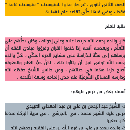
الصف الثاني ثانوي ، ثم صار مديرا للمتوسطة ” متوسطة غامد ”
فقط ، وبقي فيها حتَّى تقاعد عام 1401 هـ
طلبه للعلم
كان والده رحمه الله حريصا عليه وعلى إخوانه ، وكان يحثُّهم على
التَّعلُّم ، ويعدهم أنهم إذا ختموا القرآن وقرؤوا مبادئ الفقه أن
يرسلهم إلى مكَّة للدِّراسة على مشايخ الحرم المكِّي ، لكنَّ والده
رحمه الله توفي قبل أن يتمَّوا ذلك ، لكنَّ حبَّ العلم والمعرفة
أصبح جزءا مهما في حياتهم ، ومن جالس الشَّيخ حفظه الله
ودارسه المسائل الشَّرعيَّة علم مدى إلمامه وسعة اطِّلاعه
.
أسماء بعض من درس عليهم
:
1- الشَّيخ عبد الرَّحمن بن علي بن عبد المعطي العبيدي
درس عليه الشيخ محمد ، في بالجرشي ، في قرية البركة عندما
كان صغيرا
2- والده سعد بن علي بن غرم الله بن علي الفقيه رحمهم الله