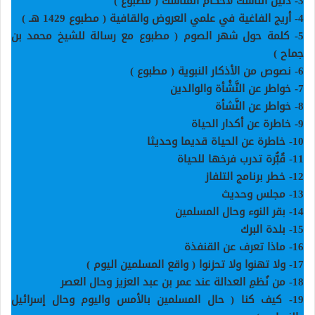
3-
دليل الناسك لأحكام المناسك ( مطبوع
)
4-
أريج الفاغية في علمي العروض والقافية ( مطبوع 1429 هـ
)
5-
كلمة حول شهر الصوم ( مطبوع مع رسالة للشيخ محمد بن
جماح
)
6-
نصوص من الأذكار النبوية ( مطبوع
)
7-
خواطر عن النَّشْأة والوالدين
8-
خواطر عن النَّشأة
9-
خاطرة عن أكدار الحياة
10-
خاطرة عن الحياة قديما وحديثا
11-
قُبُّرة تدرب فرخها للحياة
12-
خطر برنامج التلفاز
13-
مجلس وحديث
14-
بقر النوء وحال المسلمين
15-
بلدة البرك
16-
ماذا تعرف عن القنفذة
17-
ولا تهنوا ولا تحزنوا ( واقع المسلمين اليوم
)
18-
من نُظمِ العدالة عند عمر بن عبد العزيز وحال العصر
19-
كيف كنا ( حال المسلمين بالأمس واليوم وحال إسرائيل