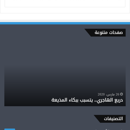
صفحات متنوعة
دريع
يح
الهاجري..
محم
يتسبب
عطي
ببكاء
الغ
المذيعة
من
حام
حقا
لـ.
ي
مجم
26 مارس، 2020
دريع الهاجري.. يتسبب ببكاء المذيعة
م
الك
في
الس
التصنيفات