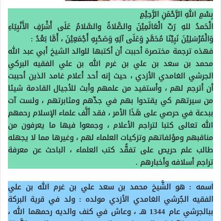
بِسْمِ اللهِ الرَّحْمَنِ الرَّحِيْمِ
الْحَمدُ للهِ رَبِّ الْعَالَمِيْنَ والصَّلاةُ والسَّلامُ عَلَى أَشْرَفِ الأَنْبِيَاءِ
وَالْمُرْسَلِيْنَ نَبِيِّنَا مُحَمَّدٍ وَعَلَى آلِهِ وَصَحْبِهِ أَجْمَعِيْنَ ، أَمَّا بَعْدُ
:
فهذه ترجمة مختصرة أحببت أن أكتبها للوالد الشيخ أبي عبد الله
محمد بن سعد بن علي بن غرم الله بن علي الفقيه البركي
الجرشي الغامدي الأزدي ، حيث إنه أحد أعلام غامد الذين أحببت
أن أترجم لهم ، وأستفيد من علمهم وأبث للأجيال القادمة شيئا
من سيرتهم كي يقتدوا بهم في جدِّهم ومثابرتهم ، ولست آت
ببدعة في حرصي على هَذَا الأمر ، فقد ألَّف علماء الإسلام رحمهم
الله تعالى كتبا لتراجم الأعلام ، وجمعوا فيها ما يعرفون من
مناقبهم ومؤلفاتهم وتزكيات العلماء لهم ، وغيرها مما لا يجهله
طالب علم حريص على تفقُّد كتب العلماء ، الباحث عن معرفة
تراجم أسلافه وأخبارهم
.
اسمه :
هو الشَّيخ محمد بن سعد علي بن غرم الله بن علي
الفقيه الجُرشي الغامدي الأزدي
مولده :
ولد في قرية البركة
ببالجرشي عام 1344 هـ ، وعاش في كنف والديه رحمهما الله ،