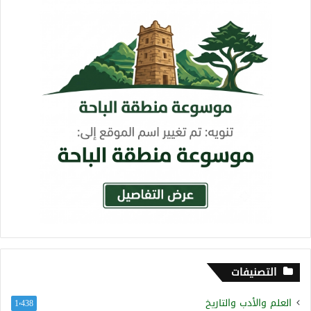
التصنيفات
العلم والأدب والتاريخ
1٬438