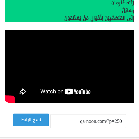
رُتْبَةَ غَيْرِهِ
))
رِسَائِلُ
إِلَى المُتَعَصِّبِيْنَ لِأَقْوَالِ مَنْ يُعَظِّمُوْنَ
نسخ الرابط