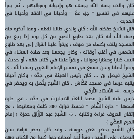
كان والده رحمه الله يجمعه هو وإخوانه ومواليهم ، ثم يقرأ
عليهم في تفسير ” جزء عمَّ ” وأحيانا في الفقه وأحيانا في
الحديث .
قال الشيخ حفظه الله : كان والدي طالبا للعلم ، ومما أذكره منه
رحمه الله أنه كان بعد طلوع الصبح من كل يوم إذا رجع من
المسجد يلتف بكساء من صوف ، ويقرأ علينا القرآن إلى بعد طلوع
الشمس في أغلب أوقاته ، وكان يجمعنا بعد صلاة العشاء في
البيت كبارا وصغارا ومواليا ، ويقرأ علينا في كتاب فقه ، أو حديث ،
ويقرأ أحيانا ونحن نسمع في تفسير الإمام البغوي رحمه الله .
3-
الشيخ فيصل بن … كان رئيس الهيئة في جدَّة ، وكان أحيانا
يقيم درسا في مسجد عَكَّاش ، كان الشَّيخ يتَّصل به ويحضر في
درسه .
4- الأستاذ التُّركي
درس عليه الشيخ محمد اللغة الانجليزية في جدَّة ، في حارة
اسمها ” حارة الشَّام ” فحفظ قرابة 300 كلمة ومعانيها ، مع
إتقان الحروف قراءة وكتابة .
5- الشَّيخ عبد الرَّزَّاق حمزة ( إمام
الحرم المكِّي )
كان الشَّيخ يحضر بعض دروسه ، وقد كان يحضر قراءة سنن
الترمذي على الشَّيخ ، وقرأ أحد أصحابه جزءا كبيرا من الكتاب وهو