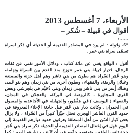
الأربعاء، 7 أغسطس 2013
أقوال في قبيلة – شُكر –
……:
“6- وقوله : لم يرد في المصادر القديمة أو الحديثة أي ذكر لسراة
تسمّى سراة بني عمر .
أقول : الواقع يغني عن مائة كتاب ، ودلائل الأمور تغني عن ثقات
الرجال، فديار قبيلة بني عمر تتوزع منذ القدم بين السراة وتهامة،
وبنو عُمَر السّراة هم بطون من بني ناشر وهم أهل حزنة والمصنعة
وغيلان والربقة، والفقهاء ، وبطون أخرى من بني زيدان وهم بنو عُبيد،
وهناك أٍسر من بني ناشر وبني زيدان وبني دُحَيْم في بلجرشي وبعض
القرى المجاورة ، كالروضة في البركة، والعجلان في المدان،
والفقهاء ( اليوسف ) في مَقْمُور، والجهابلة في الأجاعدة، والمقبول
في الحمران . وكانت ديار بني عُمَر قبل حادثة الإجلاء المعروفة في
حدود القرن العاشر الهجري تحتل حيّزاً كبيراً من السّراة ، ولا يزال
بعض كبار السّن من أهل المنطقة يعرفون حدود ديارهم القديمة إلى
اليوم. فهل في إغفال المصادر القديمة أو الحديثة ذكر سراة بني عُمَر
حجة تلغي الواقع ، وتمنعهم حقّهم في أن تُنْسَـب ديارهم إليهم ! كما