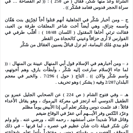
السّراة وعَدّ منها شَكْر، فقال ( ص 250 ) : (( ثم الفصاحة … في
سراة الحجر فدوس فغامد فشَكْر )) .
ج – ومن أخبار شَكْر في الجاهلية أنهم قتلوا أخاً لخِرْنِق بنت هَفّان
واسمه حِزاق، وهي أيضاً أخت شاعر المعلقات طرفة بن العبد،
فقالت ترثي أخاها المقتول ( اللسان 10/48 ) : أقلّب طرفي في
الفوارس لا أرى حزاقاً وعيني كالحجاة من القطر
فلو بيدي مُلك اليمامة، لم تزل قبائلُ يسبين العقائل من شَكْر
د – ومن أخبارهم في الإسلام قول أبي المنهال عيينة بن المنهال : ((
لما جاء الإسلام سارعت إليه شَكْر ، وأبطأت بارق، وهم أخوتهم،
واسم شَكْر والان )) . التاج ( حول ) 7/296 . والخبر في معجم
البلدان2/207 وفيه ( يشكر ) وهو تحريف .
هـ – وفي فتوح الشام ( ص 224 ) عن الصحابي الجليل عمرو بن
الطفيل الدوسي أنه ارتجز في معركة اليرموك ، وهو يقاتل الأعداء
قائلاً : قد علمت دوس وشَكر تعلم أني إذا الأبيض يوماً مظلم
وعرّد النّكس وفر الأيـــهم أني عفرٌ في الوقاع ضيغم
وقاتل قتالاً شديداً حتى أستشهد ، رحمه الله ، ورضي عنه . ولو ولم
تكن شَكر قبيلة ذات شأن عظيم في عصره ، لما قرنها – في ذلك
الموقف العصيب – بقبيلته دوس ، مفتخراً بأنها تعلم شجاعته