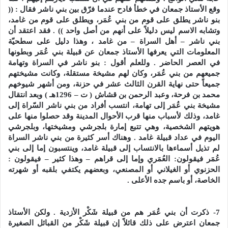
وقع الأستاذ جمعان في خطأ فادح عندما فرّق بين بني ناشر فقال : ((
بنو ناشر يطلق على قوم من بني عُمَر، ويطلق على قوم من غامد،
وتشابه الاسم ليس دليلاً على أنهم من أصل واحد )) . فقد اعتقد أن
بني ناشر – أهل السراة – من غامد ، وهذا دليل على سطحيّة
المعلومات التي يعرفها الأستاذ جمعان عن قبيلة بني عُمَر وبطونها
في العصر الحاضر . وللعلم أقول : بنو ناشر في السراة وتهامة
جميعهم من بني عُمَر، وكان لهم مشيخة مستقلة، وكانت مشيختهم
جميعاً حتى نهاية القرن الثالث عشر في حزنة، ومن أشهر شيوخهم
محمد بن فرحة، وعبد الرحمن بن قشاش ( ت – 1296هـ ) وبعد انتقال
مشيخة بني عُمَر إلى تهامة، انتسب أفراد من بني ناشر السّراة إلى
غامد، وذلك لأسباب منها قرب الأحوال المدينة وقد حصلوا منها على
هويتهم الشخصية، وهي تتبع إمارة بلجرشي ومشيختها، وبلجرشي
اليوم في عداد قبيلة غامد . وهناك أسر كثيرة من بني ناشر السراة
لم تذيل أسماءها بالانتساب إلى قبيلة غامد، وينتسبون إما إلى بني
عُمَر فيقولون: العُمَري وإما إلى قراهم – وهذا كثير – فيقولون :
الحزنوي أو الغيلاني أو المصنعي، وبعضهم يكتفي بلقبه أو شهرته
الخاصة، أو باسم جده الأعلى .
7- ذكرت أن بني عُمَر هم من قبيلة شَكْر الأزدية . ولكن الأستاذ
جمعان اعترض على ذلك قائلاً إن قبيلة شَكْر من القبائل الصغيرة