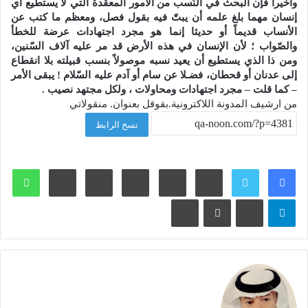
وأخيراً فإن البحث في النّسب من الأمور المعقدة التي لا يستطيع أي
إنسان مهما بلغ علمه أن يبتّ فيه بقول فصل، ومعظم ما كتب عن
الأنساب قديماً أو حديثا إنما هو مجرد اجتهادات عرضة للخطأ
والصّواب ؛ لأن الإنسان في هذه الأرض قد مر عليه آلاف السّنين،
ومن ذا الذي يستطيع أن يعيد نسبه موصولاً بنسب قبيلته بلا انقطاع
إلى عدنان أو قحطان، فضـلا عن سام أو آدم عليه السّلام ! يبقى الأمر
– كما قلت – مجرد اجتهادات ومحاولات ، ولكل مجتهد نصيب .
من ارشيف المدونة اللاكترونية.بقوقل بعنوان. منقولاتي
نسخ الرابط
لينكدإن
بينتيريست
وات
تيلقرام
ڤايبر
مشاركة عبر البريد
طباعة