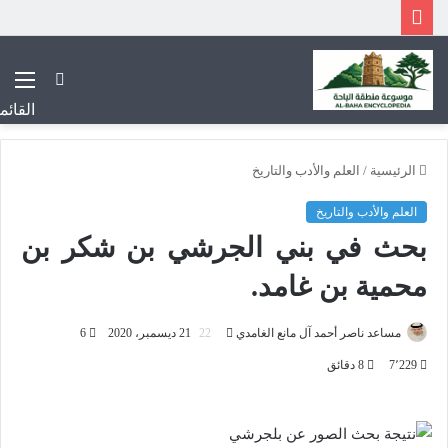
بحث
عن
القائم
الرئيسية
/
العلم والأدب والتاريخ
العلم والأدب والتاريخ
بحث في بني الجرشي بن شكر بن
محمية بن غامد.
أرسل
مساعد ناصر أحمد آل مانع الغامدي
21 ديسمبر، 2020
6
بريدا
7٬229
8 دقائق
إلكترونيا