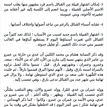
3- إمكان اشتهار قبيلة من القبائل باسم فرد مشهور منها يغلب اسمه
الاسم الأصلي للقبيلة ، وربما انضم إلى النّسبة إليه غير أعقابه من
عشيرته كأخوته، وبني عمومته .
4- تشابه أسماء القبائل بالرغم من تباعد أصولها واختلاف أنسابها .
5- اشتهار القبيلة باسم جديد لسبب من الأسباب ؛ لذلك تجد كثيراً من
القبائل التي تغيرت أسماؤها اليوم لا يستطيع أبناؤها في الغالب
تفسير متي حدث ذلك التغيير ، أو تعليل حدوثه .
وقد ذكر النسابة هشام بن محمد الكلبي أن عدي بن حارثة بن عمرو
بن عامر الذي ينتهي نسبه إلى مازن بن الأزد كان له من الأبناء : سعد،
وعمرو، وعمران ، وشهرتهم بارق . قيل : سموا بذلك لجبل نزلوه
بالسراة اسمه بارق، وقيل : لأنهم تبعوا البرق فسموا بارقاً ، ثم غلبت
هذه الشّهرة على سعد بن عدي الذي استوطن تهامة ، ولا يزال في
تهامة بني شهر عدد من القبائل تدعى بارق ، وهي تنتسب إليه .
وولد عمران بن عدي عَمْرا، وولد عمرو والان، وهو الملقب بشَكْر،
الذي تنتسب إليه القبيلة . ويظهر – والله أعلم – أن بني عمرو بن
عدي، وبني الأسد بن عمران بن عمرو ، وكانوا – كما ذكر الهمداني –
في تهامة شكر ( بني عُمَر اليوم ) قد اختلطوا بشكر في وقت ما من