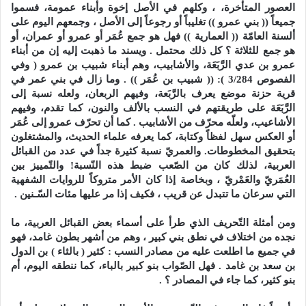
العصور المتأخرة، ، وكلهم في الأصل إخوة وأبناء عمومة، فسموا
جميعاً (( بني عمرو )) تغليباً أو رجوعاً إلى الأصل ، وجمعهم اليوم على
ألسنة العامّة (( العمارية )) فهل هو جمع عُمَر أو عمرو أو عمران، أو
هو جمع للثلاثة ؟ كل ذلك محتمل . ويسند ما ذهبت إليه إن من أبناء
عمرو بن عدي الرَّبَعَة، والأشابيب، وهم أبناء شبيب بن عمرو ( وفي
الفصوص 3/284 ): (( شبيب بن عُمَر )) . وما زال في بني عمر في
قرية حزنة موضع يعرف بالرَّبَعة، وفيهم الربعان، ولعله نسبة إلى
الرَّبَعَة على طريقتهم في النسب بالألف والنون، كما تقدم، وفيهم
الأشاعيب، ولعلّه محرّف من الأشابيب . كما أن تحرّف عمرو إلى عُمَر
أو العكس سهل لفظاً وكتابة، كما يعرفه علماء الحديث، والمشتغلون
بتحقيق المخطوطات. والعمريّ نسبة كثيرة جداً في عدد من القبائل
العربية، لذلك كان من الصّعب ضبط هذه النّسبة! والتّمييز بين
العُمَريّ والعَمْريّ ، وبخاصة إذا كان الأمر متروكاً للروايات الشفهية
التي سرعان ما تتبدل عن قريب ، فكيف إذا مر عليها مئات السّـنين .
ومن أمثلة التّحريف الذي طرأ على أسماء بعض القبائل العربية، ما
نجده من اختلاف في نطق بني كبير ، وهم من أشهر بطون غامد، فهو
في جميع ما اطلعت عليه من مصادر النسب : كثير ( بالثاء ) بن الدول
بن سعد بن غامد . فهل الصّواب بنو كبير بالباء، كما ننطقه اليوم، أم
بنو كثير، كما جاء في المصادر ؟ .