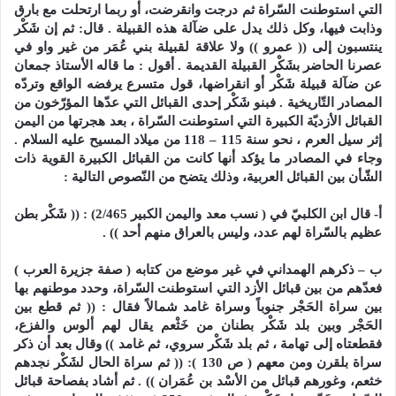
التي استوطنت السّراة ثم درجت وانقرضت، أو ربما ارتحلت مع بارق
وذابت فيها، وكل ذلك يدل على ضآلة هذه القبيلة . قال: ثم إن شَكْر
ينتسبون إلى (( عمرو )) ولا علاقة لقبيلة بني عُمَر من غير واو في
عصرنا الحاضر بشَكْر القبيلة القديمة . أقول : ما قاله الأستاذ جمعان
عن ضآلة قبيلة شَكْر أو انقراضها، قول متسرع يرفضه الواقع وتردّه
المصادر التّاريخية . فبنو شَكْر إحدى القبائل التي عدّها المؤرّخون من
القبائل الأزديّة الكبيرة التي استوطنت السّراة ، بعد هجرتها من اليمن
إثر سيل العرم ، نحو سنة 115 – 118 من ميلاد المسيح عليه السلام .
وجاء في المصادر ما يؤكد أنها كانت من القبائل الكبيرة القوية ذات
الشّأن بين القبائل العربية، وذلك يتضح من النّصوص التالية :
أ- قال ابن الكلبيّ في ( نسب معد واليمن الكبير 2/465) : (( شَكْر بطن
عظيم بالسّراة لهم عدد، وليس بالعراق منهم أحد )) .
ب – ذكرهم الهمداني في غير موضع من كتابه ( صفة جزيرة العرب )
فعدّهم من بين قبائل الأزد التي استوطنت السّراة، وحدد موطنهم بها
بين سراة الحَجْر جنوباً وسراة غامد شمالاً فقال : (( ثم قطع بين
الحَجْر وبين بلد شَكْر بطنان من خَثْعم يقال لهم ألوس والفزع،
فقطعتاه إلى تهامة ، ثم بلد شَكْر سروي، ثم غامد )) وقال بعد أن ذكر
سراة بلقرن ومن معهم ( ص 130 ): (( ثم سراة الحال لشَكْر نجدهم
خثعم، وغورهم قبائل من الأسْد بن عُمَران )) . ثم أشاد بفصاحة قبائل