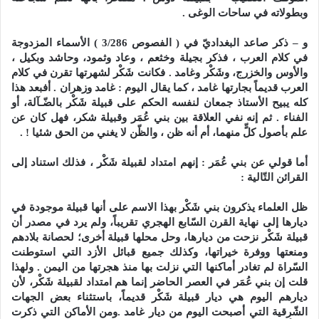
وبطولاته في ساحات الوغى .
و – ذكر صاعد البغداديّ في ( الفصوص 3/286 ) الأسماء المزدوجة
في كلام العرب ، فذكر بجيلة وخثعم ، وعاد وثمود، وحاشد وبكيل ،
والأوس والخزرج، وشَكْر وغامد . فكانت شَكْر لشهرتها تقرن في كلام
العرب قديماً بجارتها غامد ، كما يقال اليوم : غامد وزهران . أفبعد هذا
كله يبيح الأستاذ جمعان لنفسه الحكم على قبيلة شَكْر بالضّـآلة، أو
الفناء . ثم إنه نفي العلاقة بين بني عُمَر وقبيلة شكر، فهل كان عن
علم بأصول كلٍّ منهما، أم أنه ظن ، والظّن لا يغني من الحق شئيا ! .
أما قولي عن بني عُمَر : إنهم امتداد لقبيلة شَكْر ، فذلك استناد إلى
القرائن التّالية :
ظل العلماء يذكرون بني شَكْر بهذا الاسم على أنها قبيلة موجودة في
ديارها إلى نهاية القرن السّابع الهجري تقريباً، ولم يرد في مصدر أن
قبيلة شَكْر نزحت من ديارها، وحل محلها قبيلة أخرى؛ لحصانة بلادهم
ومنعتها ووفرة خيراتها، وكذلك جميع قبائل الأزد التي استوطنت
السّراة لم تغادر أماكنها التي نزلت بها منذ هجرتها من اليمن . ولهذا
قلت إن بني عُمَر في العصر الحاضر إنما هم امتداد لقبيلة شَكْر، لأن
ديارهم اليوم هي ديار قبيلة شَكْر قديماً، باستثناء بعض الجهات
الشّرقية التي أصبحت اليوم من ديار غامد .ومن الأماكن التي ذكرت