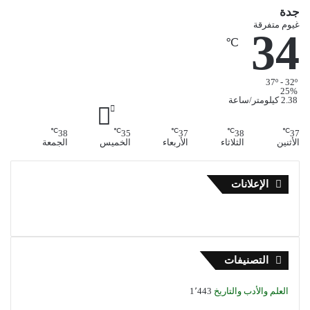
جدة
غيوم متفرقة
34
℃
37º - 32º
25%
2.38 كيلومتر/ساعة
℃
℃
℃
℃
℃
38
35
37
38
37
الأثنين
الثلاثاء
الأربعاء
الخميس
الجمعة
الإعلانات
التصنيفات
العلم والأدب والتاريخ
1٬443