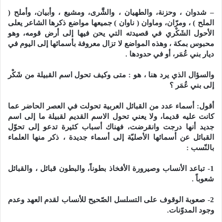
– شدوان ، وحزنة، والطهيان ، والشَّرى، ومشيع ، وأبيان، وأملح (
الملح ) ، ومرّان، وماوان ( ناوان ) جميعها مواضع ذكرها الشاعر يعلى
الأحول الشَكْري في قصيدته التي يحن فيها إلى أرض قومه، وهو
محبوس بمكة ، وهذه المواضع لا تزال معروفة بأسمائها إلى اليوم في
ديار بني عُمَر، أو في حدودها .
والسؤال الذي يرد هنا ، هو : متى وكيف تحول اسم القبيلة من شَكْر
إلى بني عُمَر ؟
أقول: أسماء عدد من القبائل العربية تحولت في العصر الحاضر عما
كانت عليه قديما، ولا يعني تحول الاسم القديم لقبيلة ما إلى اسم
جديد أنها درجت وانقرضت، فهناك أسباب كثيرة تدعو إلى تحوّل
القبائل عن أسمائها الأصليّة إلى أسماء جديدة ، ذكر منها العلماء
بالنّسب :
1- تباعد الأنساب وصيرورة الأفخاذ بطوناً، والبطون قبائل ، والقبائل
شعوباً .
2- صعوبة الوقوف على التسلسل الصّحيح للأنساب لقدم العهد وعدم
وجود المدوّنات.