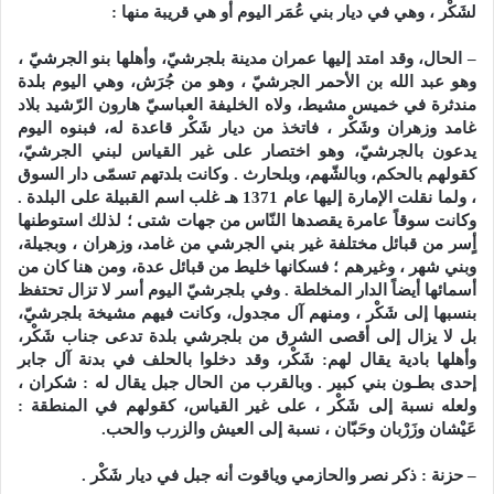
لشَكْر ، وهي في ديار بني عُمَر اليوم أو هي قريبة منها :
– الحال، وقد امتد إليها عمران مدينة بلجرشيّ، وأهلها بنو الجرشيّ ،
وهو عبد الله بن الأحمر الجرشيّ ، وهو من جُرَش، وهي اليوم بلدة
مندثرة في خميس مشيط، ولاه الخليفة العباسيّ هارون الرّشيد بلاد
غامد وزهران وشَكْر ، فاتخذ من ديار شَكْر قاعدة له، فبنوه اليوم
يدعون بالجرشيّ، وهو اختصار على غير القياس لبني الجرشيّ،
كقولهم بالحكم، وبالشّهم، وبلحارث . وكانت بلدتهم تسمّى دار السوق
، ولما نقلت الإمارة إليها عام 1371 هـ غلب اسم القبيلة على البلدة .
وكانت سوقاً عامرة يقصدها النّاس من جهات شتى ؛ لذلك استوطنها
أٍسر من قبائل مختلفة غير بني الجرشي من غامد، وزهران ، وبجيلة،
وبني شهر ، وغيرهم ؛ فسكانها خليط من قبائل عدة، ومن هنا كان من
أسمائها أيضاً الدار المخلطة . وفي بلجرشيّ اليوم أسر لا تزال تحتفظ
بنسبها إلى شَكْر ، ومنهم آل مجدول، وكانت فيهم مشيخة بلجرشيّ،
بل لا يزال إلى أقصى الشرق من بلجرشي بلدة تدعى جناب شَكْر،
وأهلها بادية يقال لهم: شَكْر، وقد دخلوا بالحلف في بدنة آل جابر
إحدى بطـون بني كبير . وبالقرب من الحال جبل يقال له : شكران ،
ولعله نسبة إلى شَكْر ، على غير القياس، كقولهم في المنطقة :
عَيْشان وزَرْبان وحَبّان ، نسبة إلى العيش والزرب والحب.
– حزنة : ذكر نصر والحازمي وياقوت أنه جبل في ديار شَكْر .