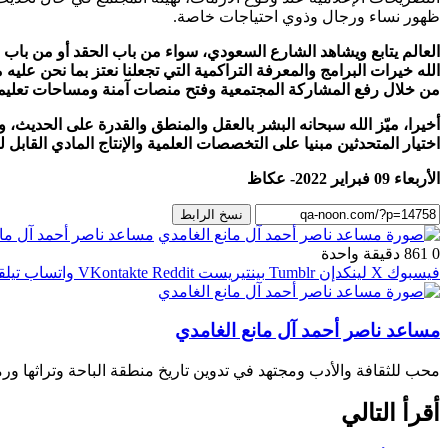
ظهور نساء ورجال وذوي احتياجات خاصة.
العالم يتابع ويشاهد الشارع السعودي، سواء من باب الحقد أو من باب ال
الله خيرات البرامج والمعرفة التراكمية التي تجعلنا نعتز بما نحن ع
من خلال رفع المشاركة المجتمعية وفتح منصات آمنة ومساحات تعليمي
أخيرا، ميّز الله سبحانه البشر بالعقل والمنطق والقدرة على الحديث، 
اختيار المتحدثين مبنيا على التخصصات العلمية والإنتاج المادي القابل 
الأربعاء 09 فبراير 2022- عكاظ
نسخ الرابط
مساعد ناصر أحمد آل مان
0
861
دقيقة واحدة
فيسبوك
‫X
لينكدإن
بينتيريست
واتساب
تيلق
مساعد ناصر أحمد آل مانع الغامدي
محب للثقافة والأدب ومجتهد في تدوين تاريخ منطقة الباحة وتراثها ورم
أقرأ التالي