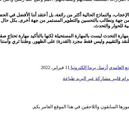
إعجاب، والنماذج الحالية أكثر من رائعة، بل أعتقد أننا الأفضل في الح
ليه من جهة ونطالب بالتحسين والتطوير المستمر من جهة أخرى. بكل حال
ة للحوار والتحدث.
ومهارة التحدث ليست بالمهارة المستحيلة لكنها بالتأكيد مهارة تحتاج 
للنقد والتقييم وليس فقط مجرد (القدرة) على الظهور. وطننا ثري وأمننا ع
ع الغامدي
أرسل بريدا إلكترونيا
11 فبراير، 2022
رام
ڤايبر
مشاركة عبر البريد
طباعة
وزها السابقون واللاحقين في هذا الموقع العامر بكم.