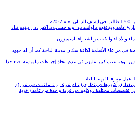
م.
يخ غامد ووثائقهم بالواتساب . وله حساب بـ اكس. دار بينهم ثناء
 والأدباء والكتاب والشعراء المتميزون .
صة في مراعاة الأنظمة لكافة سكان مدينة الباحة كما أن له جهود
وس . وهنا عتب كبير عليهم في عدم اتخاذ إجراءات ملموسة تضع حدا
لو بغداد) وأشهرها في نظري ((تنام عرعر وانا ما نمت في عرر)).
منهم 5 بروفسيور منهم 3 أطباء و32 يحملون الدكتوراه في عدة تخصصات وعدد 14 استشاري طب و32 طبيب في تخصصات مختلفة . وكلهم من قرية واحدة من غامد ( قرية