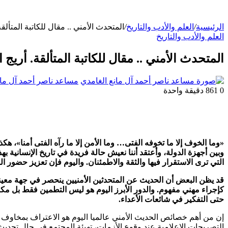
الرئيسية
/
العلم والأدب والتاريخ
/
المتحدث الأمني .. مقال للكاتبة المتأل
العلم والأدب والتاريخ
المتحدث الأمني .. مقال للكاتبة المتألقة. أري
مساعد ناصر أحمد آل مان
0
861
دقيقة واحدة
«وما الخوف إلا ما تخوفه الفتى… وما الأمن إلا ما رآه الفتى أمنا»، هكذ
وبين أجهزة الدولة، وأعتقد أننا نعيش حالة فريدة في تاريخ الإنسانية ب
التي ترى الاستقرار فيها والثقة والاطمئنان. واليوم فإن تعزيز حضور 
قد يظن البعض أن الحديث عن المتحدثين الأمنيين ينحصر في جهة معينة
كإجراء مهني مفهوم. والدور الأبرز اليوم هو ليس التطمين فقط بل مك
حتى التفكير في شائعات الأعداء.
إن من أهم خصائص الحديث الأمني عالميا اليوم هو الاعتراف بمخاوف ا
التصريحات الإعلامية عند وقوع الأزمات، تهيئة المجتمع في حال تحدي