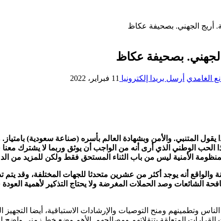
قة. أريج الجهني. بصحيفة عكاظ
ج الجهني. بصحيفة عكاظ
ع الغامدي
أرسل بريدا إلكترونيا
11 فبراير، 2022
ا يقول المتنبي. والأمن وبشهادة العالم بأسره (صناعة سعودية) بامتياز. و
هذا الحب الوطني الذي أرى أنه من الواجب أن يوثق وربما لا يشترك معنا 
المنظومة الأمنية ليس من باب الثناء المستحق فقط ولكن للمزيد من الد
 والواقع أنه يوجد أكثر من عشرين متحدثا للجهات المختلفة، وقد يتم 
افحة الشائعات وصد الحملات المغرضة ولا يحتاج التذكير لأهمية العود
لناس وتطمينهم ومنح التوصيات والإرشادات الاستباقية، أيضا التجهيز 
ث القرارات المتعلقة بتنقلاتهم ومصالحهم. الأهم وضع خط زمني واضح 