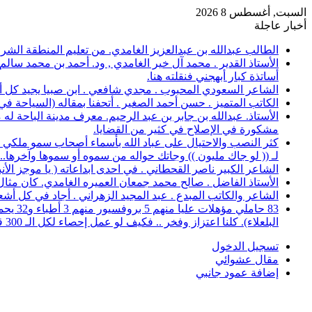
السبت, أغسطس 8 2026
أخبار عاجلة
الطالب عبدالله بن عبدالعزيز الغامدي. من تعليم المنطقة الشرقية، حصل على 
الأستاذ القدير . محمد آل خير الغامدي , ود. أحمد بن محمد سال
أساتذة كبار أبهجني فنقلته هنا.
الشاعر السعودي المحبوب . مجدي شافعي . ابن صبيا يجيد كل أغرا
الكاتب المتميز . حسن أحمد الصغير . أتحفنا بمقاله (السياحة ف
الأستاذ. عبدالله بن جابر بن عبد الرحيم. معرف مدينة الباحة 
مشكورة في الإصلاح في كثير من القضايا.
كثر النصب والاحتيال على عباد الله بأسماء أصحاب سمو ملكي خ
لـ (( لو جاك مليون )) وجاتك حواله من سموه أو سموها وآخرها..؟
الشاعر الكبير ناصر القحطاني . في احدى ابداعاته ( يا موجز الأ
الأستاذ الفاضل . صالح محمد جمعان العميره الغامدي. كان مثال للمعلم المخلص ال
الشاعر والكاتب المبدع . عبد المجيد الزهراني . أجاد في كل أشع
البلعلاء). كلنا اعتزاز وفخر .. فكيف لو عمل إحصاء لكل الـ 300 قرية.
تسجيل الدخول
مقال عشوائي
إضافة عمود جانبي