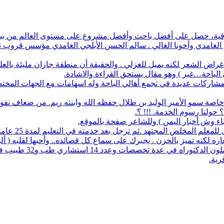
أفضل باحث وأفضل مشروع على مستوى العالم من بين 1700 طالب في آيسف الدولي لعام 2022
م الغامدي وأخونا الغالي . سالم الحسن الأبلجي الغامدي مؤسس قروب تار
ض الشعر لكنه يميل للغزلي . والحقيقة أن منطقة جازان مليئة بالعلماء
ي الباحة…غير ) وهو مقال يستحق القراءة والإشادة.
له مشاركات عديدة في تجمع أهالي الباحة وله اسهامات مع الجهات المخت
اصة سمو الأمير الوليد بن طلال حفظه الله وابنته ريم. من ضعاف نف
 حولنا رسوم الخدمة. !!! ؟.
نباء وش أخبار اليمن ) وللشاعر صفحة بالموقع.
مجتهد .ثم ترجل بعد خدمته في التعليم لمدة 25 عاما. عمل معرفا لقرية البلعلا .
اره لكنه تميز بالحزن . يجبرك على سماع كل قصائده.. وأحبها لقلبه ( أ
83 حاملي مؤهلات عليا 