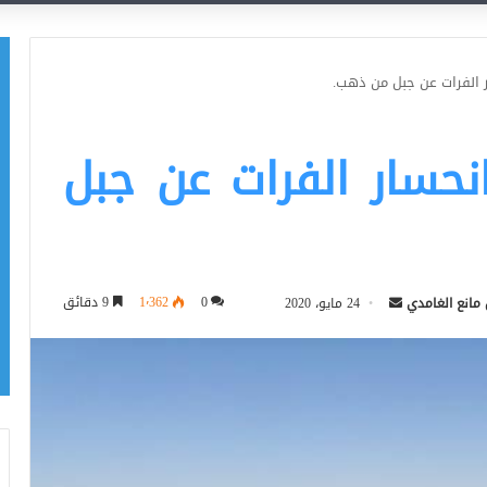
 الفرات عن جبل من ذهب.
حسار الفرات عن جبل
أرسل
0
1٬362
9 دقائق
 مانع الغامدي
24 مايو، 2020
بريدا
إلكترونيا