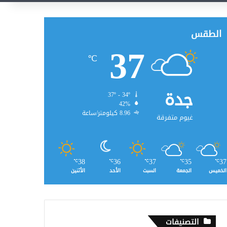
الطقس
37
℃
جدة
37º - 34º
42%
8.96 كيلومتر/ساعة
غيوم متفرقة
38
36
37
35
37
℃
℃
℃
℃
℃
الخميس
الجمعة
السبت
الأحد
الأثنين
التصنيفات