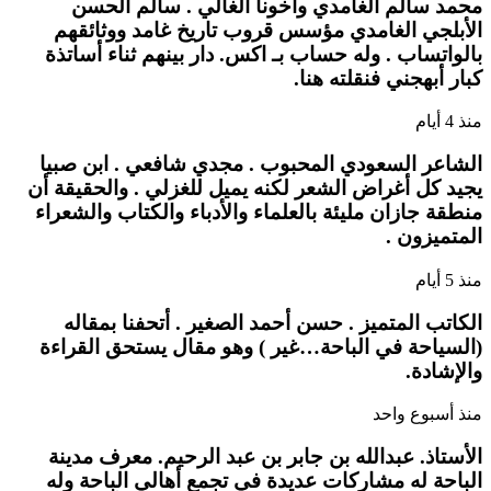
محمد سالم الغامدي وأخونا الغالي . سالم الحسن
الأبلجي الغامدي مؤسس قروب تاريخ غامد ووثائقهم
بالواتساب . وله حساب بـ اكس. دار بينهم ثناء أساتذة
كبار أبهجني فنقلته هنا.
منذ 4 أيام
الشاعر السعودي المحبوب . مجدي شافعي . ابن صبيا
يجيد كل أغراض الشعر لكنه يميل للغزلي . والحقيقة أن
منطقة جازان مليئة بالعلماء والأدباء والكتاب والشعراء
المتميزون .
منذ 5 أيام
الكاتب المتميز . حسن أحمد الصغير . أتحفنا بمقاله
(السياحة في الباحة…غير ) وهو مقال يستحق القراءة
والإشادة.
منذ أسبوع واحد
الأستاذ. عبدالله بن جابر بن عبد الرحيم. معرف مدينة
الباحة له مشاركات عديدة في تجمع أهالي الباحة وله