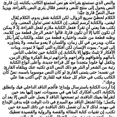
والنص الذي نستمتع بقراءته هو نص استمتع الكاتب بكتابته. إن قارئ
النص يتحول إلى منتج للنص وعنصر فعّال يثري النص بالقراءة. ويزيدُ
جمال النصِّ قارئ جيّد!
الكلام لحظيّ سريع الزوال، لكن الكتابة نقش يدوم، الكلام يُقال
ليفنى، والكتابة تُرسم لتبقى. إن الكتابة تعني تداول المعنى. وأن
تكتب هذا يعني أن تقرأ؛ ففعل الكتابة ملازم لفعل القراءة. إذْ لا يمكن
أن تكون كاتبا إلا أن تكون قارئا. قالوا “شعر الرجل قطعة من كلامه،
وظنه قطعة من علمه، واختياره قطعة من عقله. والكتاب يُقرأ بكل
مكان، ويدرس في كل زمان، واللسان لا يعدو سامعه، ولا يتجاوزه
إلى غيره”. يموت الإنسان لكن أفكاره التي كتبها لا تموت. وبنات
الأفكار لا تثبتُ بنوّتها إلا بالكتابة. إن الكتابة حين تخاطب الناس
بآمالهم وأشواقهم وأفراحهم وأحزانهم تربط الفكرة بوثاق الزمن،
وتكفل لها خلودا متجددا مع كل قراءة جديدة. وأعلى أنواع الكتابة
رتبة من الشعر أو النثر هو ذلك النص الذي تكتبه عنك ويتلقاه القارئ
عن نفسه؛ حتى يتمنى القارئ لو كان النص موسوما باسمه. نصّ كأن
الكاتب يكتب في ختام كل جملة فيه للقارئ “إني أكتب هذا عنّي
وعنك”.
إذا أردت الكتابة باسترسال وإبداع؛ فألجم الناقد الداخلي فيك وانطلق
بالكتابة. اكتب أفكارك كما هي في مسودات، تعود إليها بعد حين
لتقرأها بعينك الناقدة، ثم تصححها. الناقد لا يعمل على النص إلا بعد أن
يكتمل؛ وإذا اشتغل الناقد مع المبدع في ذات الوقت فإنه يدفن الإبداع
في مهده. لذلك لا بد أن تفصل ذاتك الناقدة عن ذاتك المبدعة حين
تكتب. إن تقنيات كتابة المقالة والقصة والرواية والقصيدة تعطيك
معايير لتحديد وتصنيف جنس الخطاب الذي ينتمي إليه النص.