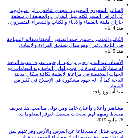
الشاعر السعودي المحبوب . مجدي شافعي . ابن صبيا يجيد
كل أغراض الشعر لكنه يميل للغزلي . والحقيقة أن منطقة
جازان مليئة بالعلماء والأدباء والكتاب والشعراء المتميزون .
منذ 4 أيام
الكاتب المتميز . حسن أحمد الصغير . أتحفنا بمقاله (السياحة
في الباحة…غير ) وهو مقال يستحق القراءة والإشادة.
منذ 5 أيام
الأستاذ. عبدالله بن جابر بن عبد الرحيم. معرف مدينة الباحة
له مشاركات عديدة في تجمع أهالي الباحة وله اسهامات مع
الجهات المختصة في مراعاة الأنظمة لكافة سكان مدينة
الباحة كما أن له جهود مشكورة في الإصلاح في كثير من
القضايا.
منذ أسبوع واحد
مشاهير وأعلام وأعيان غامد ومن تولى مناصب. هنا تعريف
مبسط ومنهم لهم صفحات مستقله لتوفر المعلومات.
26 مايو، 2019
حروب قبائل غامد.دفاعا عن العرض والأرض وفزعتهم لمن
استنجد بهم. وهزيمتهم للترك مع أبناء العمومة زهران.