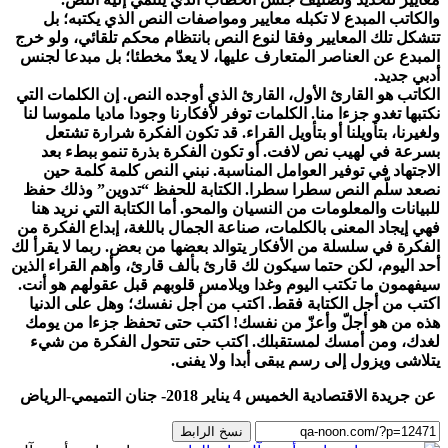
والكاتب المبدع لا تكبله معايير ومواصفات النص الذي يكتبه؛ بل
تتشكل تلك المعايير وفقا لنوع النص بانتظام محكم تلقائي، ولو خرج
المبدع عن العناصر المتعارف عليها، لا يعدّ مخطئا؛ بل مبدعا لجنس
أدبي جديد.
الكاتب هو القارئ الأول، القارئ الذي أوجده النص. إن الكلمات التي
نكتبها تغدو جزءا منا. الكلمات توفر لأفكارنا وجودا ماديا ملموسا لنا
ولغيرنا، بتأويلنا أو بتأويل القراء. قد تكون الفكرة شرارة تشتعل
بسرعة في لهيب نص لافت. أو تكون الفكرة بذرة تنمو ببطء بعد
الاجتهاد في توفير العوامل المناسبة. نبني النص كلمة كلمة حين
نصعد سلّم النص سطرا سطرا. الكتابة للحفظ “تدوين” وذلك حفظ
للبيانات والمعلومات من النسيان والمحو. أما الكتابة التي نريد هنا
فهي إيجاد المعنى بالكلمات، صناعة الجمال باللغة، إبداع الفكرة من
الفكرة في سلسلة من الأفكار يتوالد بعضها من بعض. ربما لا يقرأ لك
أحد اليوم، لكن حتما سيكون لك قارئ بألف قارئ، وأهم القراء الذين
سيفهمون ما تكتب اليوم وغدا ويلامس قلوبهم قبل عقولهم هو أنت.
اكتب من أجل الكتابة فقط. اكتب من أجل نفسك؛ وهل على الدنيا
هذه من هو أجلّ وأعزّ من نفسك! اكتب حتى تحفظ جزءا من يومك
لغدك، ومن أمسك لمستقبلك. اكتب حتى تتحول الفكرة من شيء
يتلاشى ويزول إلى رسم يبقى أبدا ولا يفنى.
عن جريدة الاقتصادية الخميس 4 يناير 2018- جنان التميمي-الرياض
نسخ الرابط