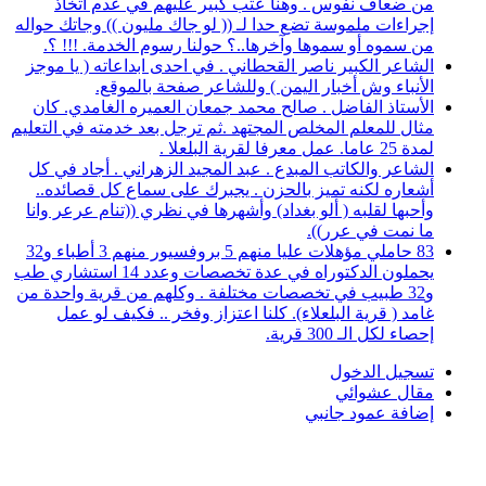
من ضعاف نفوس . وهنا عتب كبير عليهم في عدم اتخاذ
إجراءات ملموسة تضع حدا لـ (( لو جاك مليون )) وجاتك حواله
من سموه أو سموها وآخرها..؟ حولنا رسوم الخدمة. !!! ؟.
الشاعر الكبير ناصر القحطاني . في احدى ابداعاته ( يا موجز
الأنباء وش أخبار اليمن ) وللشاعر صفحة بالموقع.
الأستاذ الفاضل . صالح محمد جمعان العميره الغامدي. كان
مثال للمعلم المخلص المجتهد .ثم ترجل بعد خدمته في التعليم
لمدة 25 عاما. عمل معرفا لقرية البلعلا .
الشاعر والكاتب المبدع . عبد المجيد الزهراني . أجاد في كل
أشعاره لكنه تميز بالحزن . يجبرك على سماع كل قصائده..
وأحبها لقلبه ( ألو بغداد) وأشهرها في نظري ((تنام عرعر وانا
ما نمت في عرر)).
83 حاملي مؤهلات عليا منهم 5 بروفسيور منهم 3 أطباء و32
يحملون الدكتوراه في عدة تخصصات وعدد 14 استشاري طب
و32 طبيب في تخصصات مختلفة . وكلهم من قرية واحدة من
غامد ( قرية البلعلاء). كلنا اعتزاز وفخر .. فكيف لو عمل
إحصاء لكل الـ 300 قرية.
تسجيل الدخول
مقال عشوائي
إضافة عمود جانبي