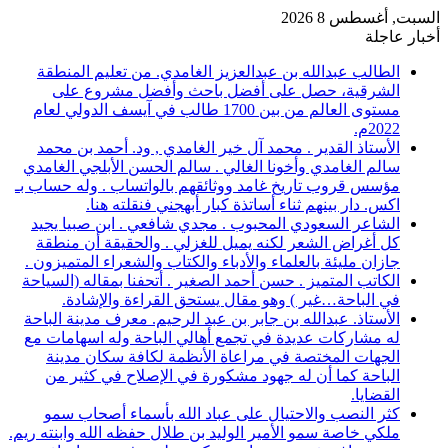
السبت, أغسطس 8 2026
أخبار عاجلة
الطالب عبدالله بن عبدالعزيز الغامدي. من تعليم المنطقة
الشرقية، حصل على أفضل باحث وأفضل مشروع على
مستوى العالم من بين 1700 طالب في آيسف الدولي لعام
2022م.
الأستاذ القدير . محمد آل خير الغامدي , ود. أحمد بن محمد
سالم الغامدي وأخونا الغالي . سالم الحسن الأبلجي الغامدي
مؤسس قروب تاريخ غامد ووثائقهم بالواتساب . وله حساب بـ
اكس. دار بينهم ثناء أساتذة كبار أبهجني فنقلته هنا.
الشاعر السعودي المحبوب . مجدي شافعي . ابن صبيا يجيد
كل أغراض الشعر لكنه يميل للغزلي . والحقيقة أن منطقة
جازان مليئة بالعلماء والأدباء والكتاب والشعراء المتميزون .
الكاتب المتميز . حسن أحمد الصغير . أتحفنا بمقاله (السياحة
في الباحة…غير ) وهو مقال يستحق القراءة والإشادة.
الأستاذ. عبدالله بن جابر بن عبد الرحيم. معرف مدينة الباحة
له مشاركات عديدة في تجمع أهالي الباحة وله اسهامات مع
الجهات المختصة في مراعاة الأنظمة لكافة سكان مدينة
الباحة كما أن له جهود مشكورة في الإصلاح في كثير من
القضايا.
كثر النصب والاحتيال على عباد الله بأسماء أصحاب سمو
ملكي خاصة سمو الأمير الوليد بن طلال حفظه الله وابنته ريم.