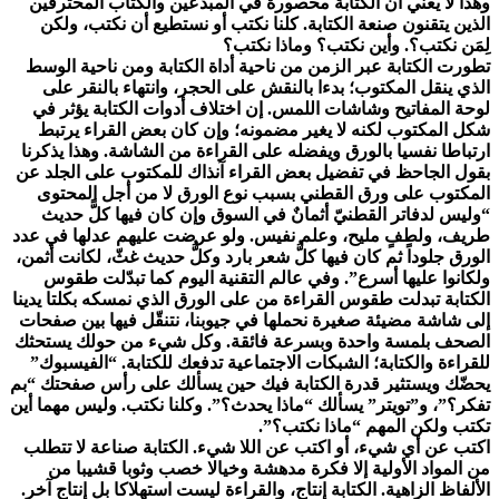
وهذا لا يعني أن الكتابة محصورة في المبدعين والكتاب المحترفين
الذين يتقنون صنعة الكتابة. كلنا نكتب أو نستطيع أن نكتب، ولكن
لِمَن نكتب؟. وأين نكتب؟ وماذا نكتب؟
تطورت الكتابة عبر الزمن من ناحية أداة الكتابة ومن ناحية الوسط
الذي ينقل المكتوب؛ بدءا بالنقش على الحجر، وانتهاء بالنقر على
لوحة المفاتيح وشاشات اللمس. إن اختلاف أدوات الكتابة يؤثر في
شكل المكتوب لكنه لا يغير مضمونه؛ وإن كان بعض القراء يرتبط
ارتباطا نفسيا بالورق ويفضله على القراءة من الشاشة. وهذا يذكرنا
بقول الجاحظ في تفضيل بعض القراء آنذاك للمكتوب على الجلد عن
المكتوب على ورق القطني بسبب نوع الورق لا من أجل المحتوى
“وليس لدفاتر القطنيّ أثمانٌ في السوق وإن كان فيها كلًّ حديث
طريف، ولطفٍ مليح، وعلم نفيس. ولو عرضت عليهم عدلها في عدد
الورق جلوداً ثم كان فيها كلُّ شعر بارد وكلُّ حديث غثّ، لكانت أثمن،
ولكانوا عليها أسرع”. وفي عالم التقنية اليوم كما تبدّلت طقوس
الكتابة تبدلت طقوس القراءة من على الورق الذي نمسكه بكلتا يدينا
إلى شاشة مضيئة صغيرة نحملها في جيوبنا، نتنقّل فيها بين صفحات
الصحف بلمسة واحدة وبسرعة فائقة. وكل شيء من حولك يستحثك
للقراءة والكتابة؛ الشبكات الاجتماعية تدفعك للكتابة. “الفيسبوك”
يحضّك ويستثير قدرة الكتابة فيك حين يسألك على رأس صفحتك “بم
تفكر؟”، و”تويتر” يسألك “ماذا يحدث؟”. وكلنا نكتب. وليس مهما أين
تكتب ولكن المهم “ماذا نكتب؟”.
اكتب عن أي شيء، أو اكتب عن اللا شيء. الكتابة صناعة لا تتطلب
من المواد الأولية إلا فكرة مدهشة وخيالا خصب وثوبا قشيبا من
الألفاظ الزاهية. الكتابة إنتاج، والقراءة ليست استهلاكا بل إنتاج آخر.