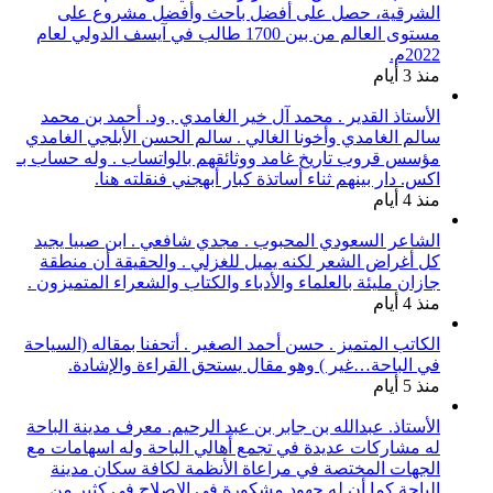
الشرقية، حصل على أفضل باحث وأفضل مشروع على
مستوى العالم من بين 1700 طالب في آيسف الدولي لعام
2022م.
منذ 3 أيام
الأستاذ القدير . محمد آل خير الغامدي , ود. أحمد بن محمد
سالم الغامدي وأخونا الغالي . سالم الحسن الأبلجي الغامدي
مؤسس قروب تاريخ غامد ووثائقهم بالواتساب . وله حساب بـ
اكس. دار بينهم ثناء أساتذة كبار أبهجني فنقلته هنا.
منذ 4 أيام
الشاعر السعودي المحبوب . مجدي شافعي . ابن صبيا يجيد
كل أغراض الشعر لكنه يميل للغزلي . والحقيقة أن منطقة
جازان مليئة بالعلماء والأدباء والكتاب والشعراء المتميزون .
منذ 4 أيام
الكاتب المتميز . حسن أحمد الصغير . أتحفنا بمقاله (السياحة
في الباحة…غير ) وهو مقال يستحق القراءة والإشادة.
منذ 5 أيام
الأستاذ. عبدالله بن جابر بن عبد الرحيم. معرف مدينة الباحة
له مشاركات عديدة في تجمع أهالي الباحة وله اسهامات مع
الجهات المختصة في مراعاة الأنظمة لكافة سكان مدينة
الباحة كما أن له جهود مشكورة في الإصلاح في كثير من