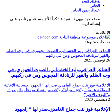
عبدالرحمن الجابر
موقع جيد وبهي نستفيد فشكراً للأخ مساعد بن ناصر على
إنشائه لل...
الإعلانات
صفحات متنوعة
الشاعر العراقي.وليد الخشماني. الصوت الجهوري. في وجه الظلم
والقهر للزنادقة المجوس ومن في ركبهم.
26 نوفمبر، 2021
الشاعر العراقي.وليد الخشماني. الصوت الجهوري. في
وجه الظلم والقهر للزنادقة المجوس ومن في ركبهم.
الإعلامية فوز بنت جماح الغامدي.صدر لها ” الجهود الإنسانية الإغاثية
للمملكة عالميًّا” و”فخ المرأة”، و”قصص لنساء من قلب الوطن”،
و”الهدف الأخير”
2 ديسمبر، 2020
الإعلامية فوز بنت جماح الغامدي.صدر لها ” الجهود