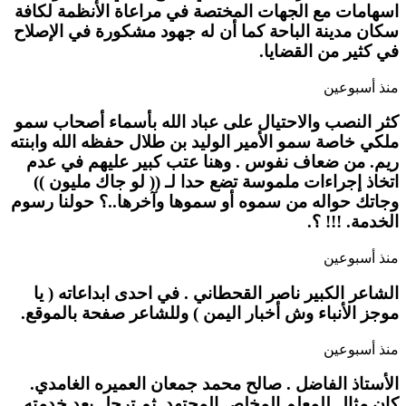
اسهامات مع الجهات المختصة في مراعاة الأنظمة لكافة
سكان مدينة الباحة كما أن له جهود مشكورة في الإصلاح
في كثير من القضايا.
منذ أسبوعين
كثر النصب والاحتيال على عباد الله بأسماء أصحاب سمو
ملكي خاصة سمو الأمير الوليد بن طلال حفظه الله وابنته
ريم. من ضعاف نفوس . وهنا عتب كبير عليهم في عدم
اتخاذ إجراءات ملموسة تضع حدا لـ (( لو جاك مليون ))
وجاتك حواله من سموه أو سموها وآخرها..؟ حولنا رسوم
الخدمة. !!! ؟.
منذ أسبوعين
الشاعر الكبير ناصر القحطاني . في احدى ابداعاته ( يا
موجز الأنباء وش أخبار اليمن ) وللشاعر صفحة بالموقع.
منذ أسبوعين
الأستاذ الفاضل . صالح محمد جمعان العميره الغامدي.
كان مثال للمعلم المخلص المجتهد .ثم ترجل بعد خدمته