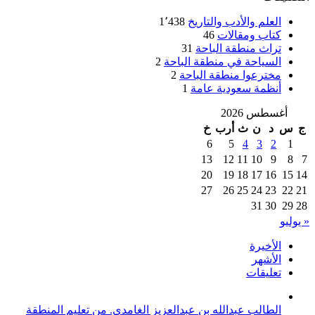
العلم والأدب والتاريخ
1٬438
كتاب ومقالات
46
تراث منطقة الباحة
31
السياحة في منطقة الباحة
2
مخترعوا منطقة الباحة
2
أنظمة سعودية عامة
1
أغسطس 2026
ج
س
د
ن
ث
أرب
خ
6
5
4
3
2
1
13
12
11
10
9
8
7
20
19
18
17
16
15
14
27
26
25
24
23
22
21
31
30
29
28
« يوليو
الأخيرة
الأشهر
تعليقات
الطالب عبدالله بن عبدالعزيز الغامدي. من تعليم المنطقة