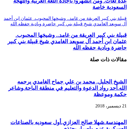
عدة لغات. ومن أنشهروا باجادة اللغة العربية واللهجة
السعودية خاصة
قبيلة بني كبير العريقة من غامد.. وشيخها المحبوب. عثمان ابن أحمد
آل سويعد الغامدي شيخ قبيلة بني كبير حاضرة وبادية حفظه الله
قبيلة بني كبير العريقة من غامد.. وشيخها المحبوب.
عثمان ابن أحمد آل سويعد الغامدي شيخ قبيلة بني كبير
حاضرة وبادية حفظه الله
مقالات ذات صلة
الشيخ الجليل. محمد بن علي جماح الغامدي يرحمه
الله.أحد رواد الدعوة والتعليم في منطقة الباحة.وشاعر
حكمة وموعظة
21 ديسمبر، 2018
المهندسة.شهلا صالح العزازي.أول سعوديه بالصناعات
العسكرية.عزم واصرار يحتذى.