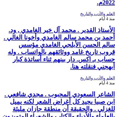
2022م.
العلم والأدب والتاريخ
منذ 4 أيام
الأستاذ القدير . محمد آل خير الغامدي , ود.
أحمد بن محمد سالم الغامدي وأخونا الغالي .
سالم الحسن الأبلجي الغامدي مؤسس
قروب تاريخ غامد ووثائقهم بالواتساب . وله
حساب بـ اكس. دار بينهم ثناء أساتذة كبار
أبهجني فنقلته هنا.
العلم والأدب والتاريخ
منذ 4 أيام
الشاعر السعودي المحبوب . مجدي شافعي .
ابن صبيا يجيد كل أغراض الشعر لكنه يميل
للغزلي . والحقيقة أن منطقة جازان مليئة
بالعلماء والأدباء والكتاب والشعراء المتميزون