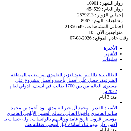
زوار الشهر : 16901
زوار العام : 454529
إجمالي الزوار : 2579213
مشاهدات اليوم : 8967
إجمالي المشاهدات : 21356549
متواجدين الآن : 10
وقت خادم الموقع : 2026-08-07
الأخيرة
الأشهر
تعليقات
الطالب عبدالله بن عبدالعزيز الغامدي. من تعليم المنطقة
الشرقية، حصل على أفضل باحث وأفضل مشروع على
مستوى العالم من بين 1700 طالب في آيسف الدولي لعام
2022م.
منذ 3 أيام
الأستاذ القدير . محمد آل خير الغامدي , ود. أحمد بن محمد
سالم الغامدي وأخونا الغالي . سالم الحسن الأبلجي الغامدي
مؤسس قروب تاريخ غامد ووثائقهم بالواتساب . وله حساب بـ
اكس. دار بينهم ثناء أساتذة كبار أبهجني فنقلته هنا.
منذ 4 أيام