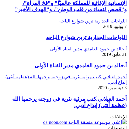
الإنسانية الإغاثية للمملكة عالميًّا” و”فخ المرأة”،
و”قصص لنساء من قلب الوطن”، و”الهدف الأخير”
اللواحات الجدارية تزين شوارع الباحه
7 يونيو، 2019
اللواحات الجدارية تزين شوارع الباحه
أ.خالد بن حمود الغامدي مدير القناة الأولى
31 مايو، 2019
أ.خالد بن حمود الغامدي مدير القناة الأولى
أحمد الغيلاني.كتب مرثية نثرية في زوجته يرحمها الله (عظمة أنثى)
إبداع أدبي.
3 ديسمبر، 2020
أحمد الغيلاني.كتب مرثية نثرية في زوجته يرحمها الله
(عظمة أنثى) إبداع أدبي.
الإعلانات
التصنيفات