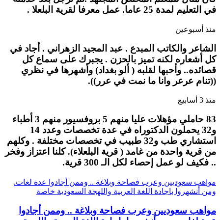
في التعليم لمدة 25 عاما. عمل معرفا لقرية البلعلا .
منذ أسبوعين
الشاعر والكاتب المبدع . عبد المجيد الزهراني . أجاد في
كل أشعاره لكنه تميز بالحزن . يجبرك على سماع كل
قصائده.. وأحبها لقلبه ( ألو بغداد) وأشهرها في نظري
((تنام عرعر وانا ما نمت في عرر)).
منذ 3 أسابيع
83 حاملي مؤهلات عليا منهم 5 بروفسيور منهم 3 أطباء
و32 يحملون الدكتوراه في عدة تخصصات وعدد 14
استشاري طب و32 طبيب في تخصصات مختلفة . وكلهم
من قرية واحدة من غامد ( قرية البلعلاء). كلنا اعتزاز وفخر
.. فكيف لو عمل إحصاء لكل الـ 300 قرية.
مواهب سعوديين وعرب فصاحة وبلاغة .. وممن أجادوا عدة لغات.
ومن أنشهروا باجادة اللغة العربية واللهجة السعودية خاصة
مواهب سعوديين وعرب فصاحة وبلاغة .. وممن أجادوا