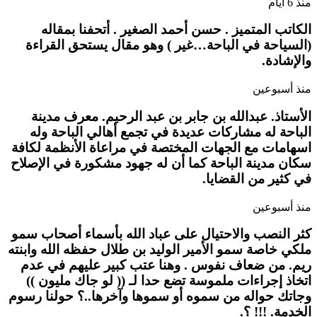
منذ 6 أيام
الكاتب المتميز . حسن أحمد الصغير . أتحفنا بمقاله
(السياحة في الباحة…غير ) وهو مقال يستحق القراءة
والإشادة.
منذ أسبوعين
الأستاذ. عبدالله بن جابر بن عبد الرحيم. معرف مدينة
الباحة له مشاركات عديدة في تجمع أهالي الباحة وله
اسهامات مع الجهات المختصة في مراعاة الأنظمة لكافة
سكان مدينة الباحة كما أن له جهود مشكورة في الإصلاح
في كثير من القضايا.
منذ أسبوعين
كثر النصب والاحتيال على عباد الله بأسماء أصحاب سمو
ملكي خاصة سمو الأمير الوليد بن طلال حفظه الله وابنته
ريم. من ضعاف نفوس . وهنا عتب كبير عليهم في عدم
اتخاذ إجراءات ملموسة تضع حدا لـ (( لو جاك مليون ))
وجاتك حواله من سموه أو سموها وآخرها..؟ حولنا رسوم
الخدمة. !!! ؟.