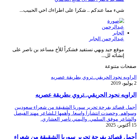
شيء مما عندكم .. شكرا على اطراءك اخي الحبيب...
عبدالرحمن الجابر
موقع جيد وبهي نستفيد فشكراً للأخ مساعد بن ناصر على
إنشائه لل...
صفحات متنوعة
الراويه نجود الحريقي..تروي بطريقة عصريه
2 يوليو، 2019
الراويه نجود الحريقي..تروي بطريقة عصريه
أجمل قصائد بفرحة تحرير سوريا الشقيقة من شعراء سعوديين
وسواهم. وحصدت انتشارا واسعا. وأهمها لـلشاعر مهند الفيصل
والشاعر موفق السلمي. واليمني ناصر العشاري.
15 أكتوبر، 2025
أجمل قصائد بفرحة تحرير سوريا الشقيقة من شعراء