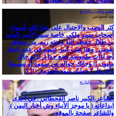
الإصلاح في كثير من القضايا.
العلم والأدب والتاريخ
منذ أسبوعين
كثر النصب والاحتيال على عباد الله بأسماء
أصحاب سمو ملكي خاصة سمو الأمير الوليد
بن طلال حفظه الله وابنته ريم. من ضعاف
نفوس . وهنا عتب كبير عليهم في عدم اتخاذ
إجراءات ملموسة تضع حدا لـ (( لو جاك
مليون )) وجاتك حواله من سموه أو سموها
وآخرها..؟ حولنا رسوم الخدمة. !!! ؟.
العلم والأدب والتاريخ
منذ أسبوعين
الشاعر الكبير ناصر القحطاني . في احدى
ابداعاته ( يا موجز الأنباء وش أخبار اليمن )
وللشاعر صفحة بالموقع.