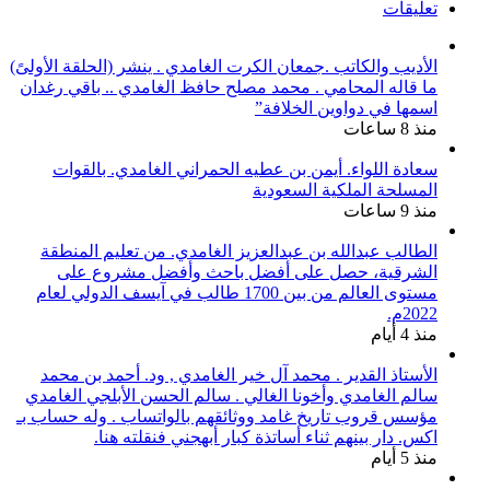
تعليقات
الأديب والكاتب .جمعان الكرت الغامدي . ينشر (الحلقة الأولىً)
ما قاله المحامي . محمد مصلح حافظ الغامدي .. باقي رغدان
اسمها في دواوين الخلافة”
منذ 8 ساعات
سعادة اللواء. أيمن بن عطيه الحمراني الغامدي. بالقوات
المسلحة الملكية السعودية
منذ 9 ساعات
الطالب عبدالله بن عبدالعزيز الغامدي. من تعليم المنطقة
الشرقية، حصل على أفضل باحث وأفضل مشروع على
مستوى العالم من بين 1700 طالب في آيسف الدولي لعام
2022م.
منذ 4 أيام
الأستاذ القدير . محمد آل خير الغامدي , ود. أحمد بن محمد
سالم الغامدي وأخونا الغالي . سالم الحسن الأبلجي الغامدي
مؤسس قروب تاريخ غامد ووثائقهم بالواتساب . وله حساب بـ
اكس. دار بينهم ثناء أساتذة كبار أبهجني فنقلته هنا.
منذ 5 أيام