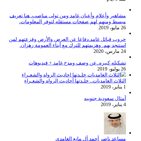
مشاهير وأعلام وأعيان غامد ومن تولى مناصب. هنا تعريف
مبسط ومنهم لهم صفحات مستقله لتوفر المعلومات.
26 مايو، 2019
حروب قبائل غامد.دفاعا عن العرض والأرض وفزعتهم لمن
استنجد بهم. وهزيمتهم للترك مع أبناء العمومة زهران.
24 مارس، 2020
تشكيله كبيره..عن وصف ومدح غامد + فيديوهات
26 يوليو، 2019
الثلاث الغامديات.. خلـدتها أحاديث الرواه والشعـراء
1 يناير، 2019
أمثال سعودية جنوبيه
4 يناير، 2019
مساعد ناصر أحمد آل مانع الغامدي