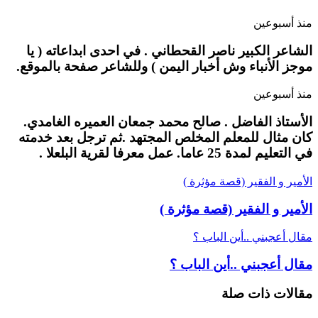
منذ أسبوعين
الشاعر الكبير ناصر القحطاني . في احدى ابداعاته ( يا
موجز الأنباء وش أخبار اليمن ) وللشاعر صفحة بالموقع.
منذ أسبوعين
الأستاذ الفاضل . صالح محمد جمعان العميره الغامدي.
كان مثال للمعلم المخلص المجتهد .ثم ترجل بعد خدمته
في التعليم لمدة 25 عاما. عمل معرفا لقرية البلعلا .
الأمير و الفقير (قصة مؤثرة )
الأمير و الفقير (قصة مؤثرة )
مقال أعجبني ..أين الباب ؟
مقال أعجبني ..أين الباب ؟
مقالات ذات صلة