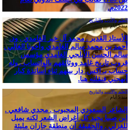
2022م.
العلم والأدب والتاريخ
منذ 5 أيام
الأستاذ القدير . محمد آل خير الغامدي , ود.
أحمد بن محمد سالم الغامدي وأخونا الغالي .
سالم الحسن الأبلجي الغامدي مؤسس
قروب تاريخ غامد ووثائقهم بالواتساب . وله
حساب بـ اكس. دار بينهم ثناء أساتذة كبار
أبهجني فنقلته هنا.
العلم والأدب والتاريخ
منذ 5 أيام
الشاعر السعودي المحبوب . مجدي شافعي .
ابن صبيا يجيد كل أغراض الشعر لكنه يميل
للغزلي . والحقيقة أن منطقة جازان مليئة