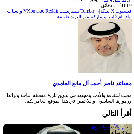
0
1٬413
2 دقائق
فيسبوك
‫X
لينكدإن
بينتيريست
واتساب
تيلقرام
ڤايبر
مشاركة عبر البريد
طباعة
مساعد ناصر أحمد آل مانع الغامدي
محب للثقافة والأدب ومجتهد في تدوين تاريخ منطقة الباحة وتراثها
ورموزها السابقون واللاحقين في هذا الموقع العامر بكم.
أقرأ التالي
العلم والأدب والتاريخ
منذ 8 ساعات