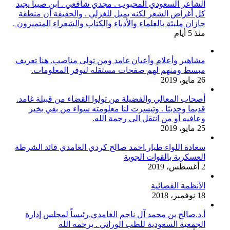
الشاعر السعودي المحبوب . مجدي شافعي . ابن صبيا يجيد
كل أغراض الشعر لكنه يميل للغزلي . والحقيقة أن منطقة
جازان مليئة بالعلماء والأدباء والكتاب والشعراء المتميزون .
منذ 5 أيام
مشاهير وأعلام وأعيان غامد ومن تولى مناصب. هنا تعريف
مبسط ومنهم لهم صفحات مستقله لتوفر المعلومات.
26 مايو، 2019
أصحاب المعالي والفضيلة من تولوا القضاء من قبيلة غامد.
قديما وحديثا . وتيسرت لنا معلومته سواء من بقي بخير
وعافيه أو من انتقل الى رحمة الله.
25 مايو، 2019
سعادة اللواء طيار.احمد صالح كردي الغامدي قائد الشرطة
العسكرية بالقوات الجوية
2 أغسطس، 2019
الأنظمة القضائية
18 نوفمبر، 2018
أ.د.صالح بن محمد آل ناجم الغامدي.رئيساً لمجلس إدارة
الجمعية السعودية للطب الوراثي . يرحمه الله