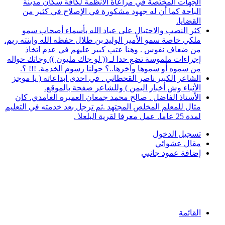
الجهات المختصة في مراعاة الأنظمة لكافة سكان مدينة
الباحة كما أن له جهود مشكورة في الإصلاح في كثير من
القضايا.
كثر النصب والاحتيال على عباد الله بأسماء أصحاب سمو
ملكي خاصة سمو الأمير الوليد بن طلال حفظه الله وابنته ريم.
من ضعاف نفوس . وهنا عتب كبير عليهم في عدم اتخاذ
إجراءات ملموسة تضع حدا لـ (( لو جاك مليون )) وجاتك حواله
من سموه أو سموها وآخرها..؟ حولنا رسوم الخدمة. !!! ؟.
الشاعر الكبير ناصر القحطاني . في احدى ابداعاته ( يا موجز
الأنباء وش أخبار اليمن ) وللشاعر صفحة بالموقع.
الأستاذ الفاضل . صالح محمد جمعان العميره الغامدي. كان
مثال للمعلم المخلص المجتهد .ثم ترجل بعد خدمته في التعليم
لمدة 25 عاما. عمل معرفا لقرية البلعلا .
تسجيل الدخول
مقال عشوائي
إضافة عمود جانبي
القائمة