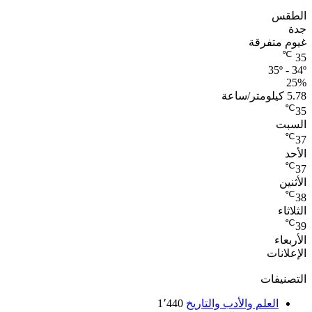
الطقس
جدة
غيوم متفرقة
℃
35
35º - 34º
25%
5.78 كيلومتر/ساعة
℃
35
السبت
℃
37
الأحد
℃
37
الأثنين
℃
38
الثلاثاء
℃
39
الأربعاء
الإعلانات
التصنيفات
العلم والأدب والتاريخ
1٬440