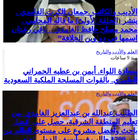
الأديب والكاتب .جمعان الكرت الغامدي .
ينشر (الحلقة الأولىً) ما قاله المحامي .
محمد مصلح حافظ الغامدي .. باقي رغدان
اسمها في دواوين الخلافة”
العلم والأدب والتاريخ
منذ 9 ساعات
سعادة اللواء. أيمن بن عطيه الحمراني
الغامدي. بالقوات المسلحة الملكية السعودية
العلم والأدب والتاريخ
منذ 4 أيام
الطالب عبدالله بن عبدالعزيز الغامدي. من
تعليم المنطقة الشرقية، حصل على أفضل
باحث وأفضل مشروع على مستوى العالم من
بين 1700 طالب في آيسف الدولي لعام