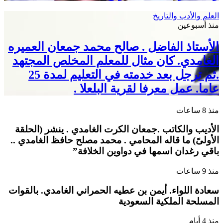
العلم والأدب والتاريخ
منذ أسبوعين
الأستاذ الفاضل . صالح محمد جمعان العميره
الغامدي. كان مثال للمعلم المخلص المجتهد
.ثم ترجل بعد خدمته في التعليم لمدة 25
عاما. عمل معرفا لقرية البلعلا .
منذ 8 ساعات
الأديب والكاتب .جمعان الكرت الغامدي . ينشر (الحلقة
الأولىً) ما قاله المحامي . محمد مصلح حافظ الغامدي ..
باقي رغدان اسمها في دواوين الخلافة”
منذ 9 ساعات
سعادة اللواء. أيمن بن عطيه الحمراني الغامدي. بالقوات
المسلحة الملكية السعودية
منذ 4 أيام