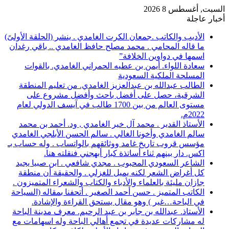
السبت, أغسطس 8 2026
أخبار عاجلة
الأديب والكاتب .جمعان الكرت الغامدي . ينشر (الحلقة الأولىً)
ما قاله المحامي . محمد مصلح حافظ الغامدي .. باقي رغدان
اسمها في دواوين الخلافة”
سعادة اللواء. أيمن بن عطيه الحمراني الغامدي. بالقوات
المسلحة الملكية السعودية
الطالب عبدالله بن عبدالعزيز الغامدي. من تعليم المنطقة
الشرقية، حصل على أفضل باحث وأفضل مشروع على
مستوى العالم من بين 1700 طالب في آيسف الدولي لعام
2022م.
الأستاذ القدير . محمد آل خير الغامدي , ود. أحمد بن محمد
سالم الغامدي وأخونا الغالي . سالم الحسن الأبلجي الغامدي
مؤسس قروب تاريخ غامد ووثائقهم بالواتساب . وله حساب بـ
اكس. دار بينهم ثناء أساتذة كبار أبهجني فنقلته هنا.
الشاعر السعودي المحبوب . مجدي شافعي . ابن صبيا يجيد
كل أغراض الشعر لكنه يميل للغزلي . والحقيقة أن منطقة
جازان مليئة بالعلماء والأدباء والكتاب والشعراء المتميزون .
الكاتب المتميز . حسن أحمد الصغير . أتحفنا بمقاله (السياحة
في الباحة…غير ) وهو مقال يستحق القراءة والإشادة.
الأستاذ. عبدالله بن جابر بن عبد الرحيم. معرف مدينة الباحة
له مشاركات عديدة في تجمع أهالي الباحة وله اسهامات مع