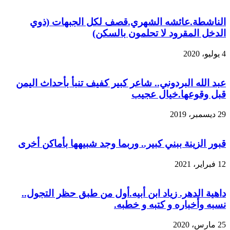
الناشطة.عائشه الشهري.قصف لكل الجبهات (ذوي
الدخل المقرود لا تحلمون بالسكن)
4 يوليو، 2020
عبد الله البردوني.. شاعر كبير كفيف تنبأ بأحداث اليمن
قبل وقوعها.خيال عجيب
29 ديسمبر، 2019
قبور الزينة ببني كبير.. وربما وجد شبيهها بأماكن أخرى
12 فبراير، 2021
داهية الدهر. زياد ابن أبيه.أول من طبق حظر التجول..
نسبه وأخباره و كتبه و خطبه.
25 مارس، 2020