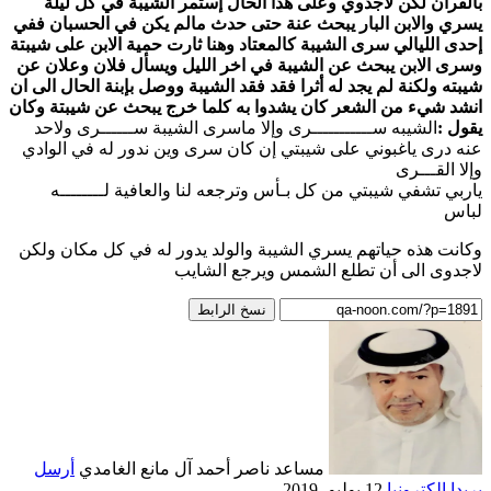
بالقران لكن لاجدوي وعلى هذا الحال إستمر الشيبة في كل ليلة
يسري والابن البار يبحث عنة حتى حدث مالم يكن في الحسبان ففي
إحدى الليالي سرى الشيبة كالمعتاد وهنا ثارت حمية الابن على شيبتة
وسرى الابن يبحث عن الشيبة في اخر الليل ويسأل فلان وعلان عن
شيبته ولكنة لم يجد له أثرا فقد فقد الشيبة ووصل بإبنة الحال الى ان
انشد شيء من الشعر كان يشدوا به كلما خرج يبحث عن شيبتة وكان
يقول :
الشيبه ســـــــــــرى وإلا ماسرى الشيبة ســــــرى ولاحد
عنه درى ياغبوني على شيبتي إن كان سرى وين ندور له في الوادي
وإلا القـــرى
ياربي تشفي شيبتي من كل بـأس وترجعه لنا والعافية لــــــــه
لباس
وكانت هذه حياتهم يسري الشيبة والولد يدور له في كل مكان ولكن
لاجدوى الى أن تطلع الشمس ويرجع الشايب
نسخ الرابط
مساعد ناصر أحمد آل مانع الغامدي
أرسل
بريدا إلكترونيا
12 يوليو، 2019