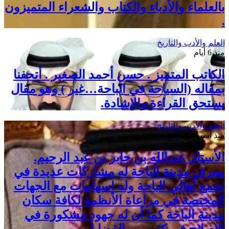
بالعلماء والأدباء والكتاب والشعراء المتميزون
.
العلم والأدب والتاريخ
منذ 6 أيام
الكاتب المتميز . حسن أحمد الصغير . أتحفنا
بمقاله (السياحة في الباحة…غير ) وهو مقال
يستحق القراءة والإشادة.
العلم والأدب والتاريخ
منذ أسبوعين
الأستاذ. عبدالله بن جابر بن عبد الرحيم.
معرف مدينة الباحة له مشاركات عديدة في
تجمع أهالي الباحة وله اسهامات مع الجهات
المختصة في مراعاة الأنظمة لكافة سكان
مدينة الباحة كما أن له جهود مشكورة في