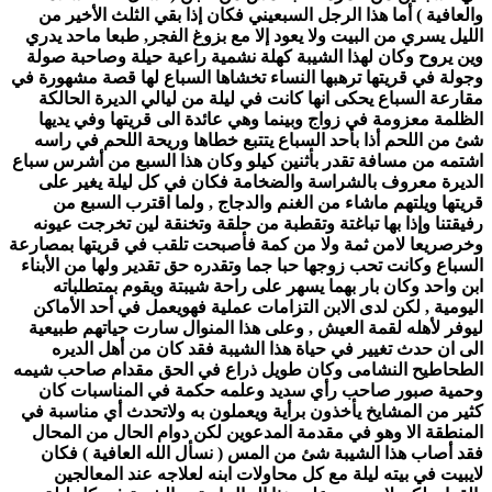
والعافية ) أما هذا الرجل السبعيني فكان إذا بقي الثلث الأخير من
الليل يسري من البيت ولا يعود إلا مع بزوغ الفجر, طبعا ماحد يدري
وين يروح وكان لهذا الشيبة كهلة نشمية راعية حيلة وصاحبة صولة
وجولة في قريتها ترهبها النساء تخشاها السباع لها قصة مشهورة في
مقارعة السباع يحكى انها كانت في ليلة من ليالي الديرة الحالكة
الظلمة معزومة في زواج وبينما وهي عائدة الى قريتها وفي يديها
شئ من اللحم أذا بأحد السباع يتتبع خطاها وريحة اللحم في راسه
اشتمه من مسافة تقدر بأثنين كيلو وكان هذا السبع من أشرس سباع
الديرة معروف بالشراسة والضخامة فكان في كل ليلة يغير على
قريتها ويلتهم ماشاء من الغنم والدجاج , ولما اقترب السبع من
رفيقتنا وإذا بها تباغتة وتقطبة من حلقة وتخنقة لين تخرجت عيونه
وخرصريعا لامن ثمة ولا من كمة فأصبحت تلقب في قريتها بمصارعة
السباع وكانت تحب زوجها حبا جما وتقدره حق تقدير ولها من الأبناء
ابن واحد وكان بار بهما يسهر على راحة شيبتة ويقوم بمتطلباته
اليومية , لكن لدى الابن التزامات عملية فهويعمل في أحد الأماكن
ليوفر لأهله لقمة العيش , وعلى هذا المنوال سارت حياتهم طبيعية
الى ان حدث تغيير في حياة هذا الشيبة فقد كان من أهل الديره
الطحاطيح النشامى وكان طويل ذراع في الحق مقدام صاحب شيمه
وحمية صبور صاحب رأي سديد وعلمه حكمة في المناسبات كان
كثير من المشايخ يأخذون برأية ويعملون به ولاتحدث أي مناسبة في
المنطقة الا وهو في مقدمة المدعوين لكن دوام الحال من المحال
فقد أصاب هذا الشيبة شئ من المس ( نسأل الله العافية ) فكان
لايبيت في بيته ليلة مع كل محاولات ابنه لعلاجه عند المعالجين