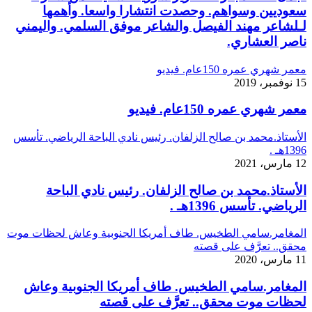
سعوديين وسواهم. وحصدت انتشارا واسعا. وأهمها
لـلشاعر مهند الفيصل والشاعر موفق السلمي. واليمني
ناصر العشاري.
معمر شهري عمره 150عام. فيديو
15 نوفمبر، 2019
معمر شهري عمره 150عام. فيديو
الأستاذ.محمد بن صالح الزلفان. رئيس نادي الباحة الرياضي. تأسس
1396هـ .
12 مارس، 2021
الأستاذ.محمد بن صالح الزلفان. رئيس نادي الباحة
الرياضي. تأسس 1396هـ .
المغامر.سامي الطخيس. طاف أمريكا الجنوبية وعاش لحظات موت
محقق.. تعرَّف على قصته
11 مارس، 2020
المغامر.سامي الطخيس. طاف أمريكا الجنوبية وعاش
لحظات موت محقق.. تعرَّف على قصته