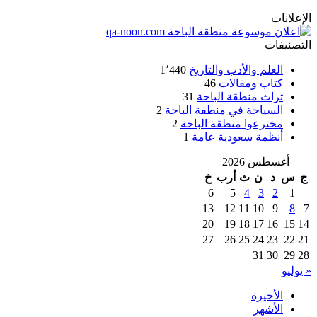
الإعلانات
التصنيفات
العلم والأدب والتاريخ
1٬440
كتاب ومقالات
46
تراث منطقة الباحة
31
السياحة في منطقة الباحة
2
مخترعوا منطقة الباحة
2
أنظمة سعودية عامة
1
أغسطس 2026
ج
س
د
ن
ث
أرب
خ
6
5
4
3
2
1
13
12
11
10
9
8
7
20
19
18
17
16
15
14
27
26
25
24
23
22
21
31
30
29
28
« يوليو
الأخيرة
الأشهر