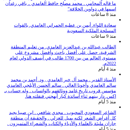
ما قاله المحامي . محمد مصلح حافظ الغامدي .. باقي رغدان
اسمها في دواوين الخلافة”
منذ 8 ساعات
سعادة اللواء. أيمن بن عطيه الحمراني الغامدي. بالقوات
المسلحة الملكية السعودية
منذ 9 ساعات
الطالب عبدالله بن عبدالعزيز الغامدي. من تعليم المنطقة
الشرقية، حصل على أفضل باحث وأفضل مشروع على
مستوى العالم من بين 1700 طالب في آيسف الدولي لعام
2022م.
منذ 4 أيام
الأستاذ القدير . محمد آل خير الغامدي , ود. أحمد بن محمد
سالم الغامدي وأخونا الغالي . سالم الحسن الأبلجي الغامدي
مؤسس قروب تاريخ غامد ووثائقهم بالواتساب . وله حساب بـ
اكس. دار بينهم ثناء أساتذة كبار أبهجني فنقلته هنا.
منذ 5 أيام
الشاعر السعودي المحبوب . مجدي شافعي . ابن صبيا يجيد
كل أغراض الشعر لكنه يميل للغزلي . والحقيقة أن منطقة
جازان مليئة بالعلماء والأدباء والكتاب والشعراء المتميزون .
منذ 5 أيام