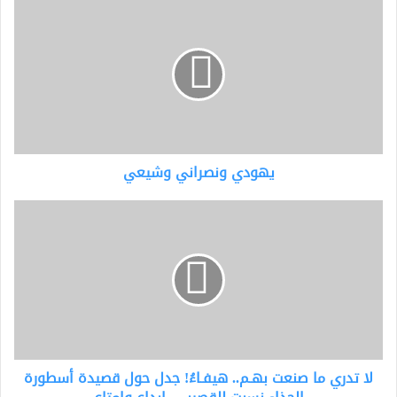
يهودي
ونصراني
وشيعي
يهودي ونصراني وشيعي
لا
تدري
ما
صنعت
بهـم..
هيفـاءُ!
جدل
حول
قصيدة
لا تدري ما صنعت بهـم.. هيفـاءُ! جدل حول قصيدة أسطورة
أسطورة
الحذاء.نسبت