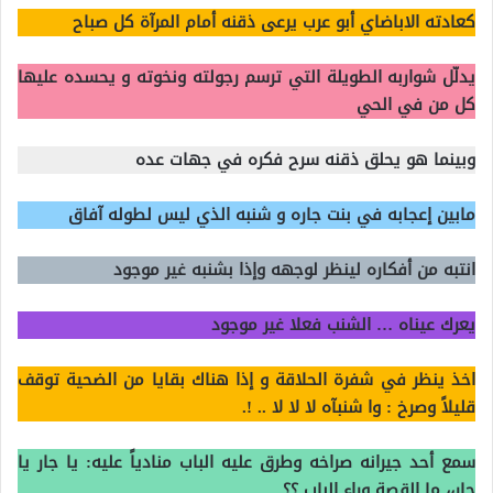
كعادته الاباضاي أبو عرب يرعى ذقنه أمام المرآة كل صباح
يدلّل شواربه الطويلة التي ترسم رجولته ونخوته و يحسده عليها
كل من في الحي
وبينما هو يحلق ذقنه سرح فكره في جهات عده
مابين إعجابه في بنت جاره و شنبه الذي ليس لطوله آفاق
انتبه من أفكاره لينظر لوجهه وإذا بشنبه غير موجود
يعرك عيناه … الشنب فعلا غير موجود
اخذ ينظر في شفرة الحلاقة و إذا هناك بقايا من الضحية توقف
قليلاً وصرخ : وا شنبآه لا لا لا .. !.
سمع أحد جيرانه صراخه وطرق عليه الباب منادياً عليه: يا جار يا
جار،، ما القصة وراء الباب ؟؟