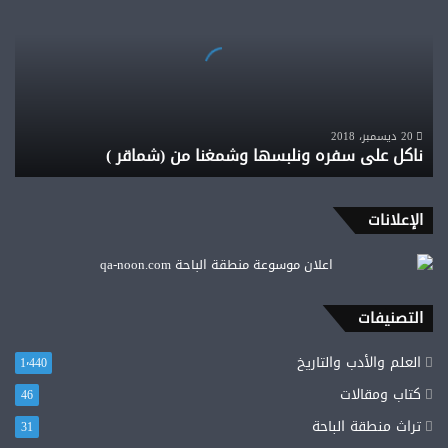
سفره
ونلبسها
وشمغنا
من
(شماقر
)
20 ديسمبر، 2018
ناكل على سفره ونلبسها وشمغنا من (شماقر )
الإعلانات
التصنيفات
العلم والأدب والتاريخ
1٬440
كتاب ومقالات
46
تراث منطقة الباحة
31