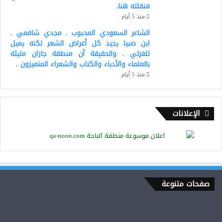
فنقلته هنا.
منذ 5 أيام
الشاعر السعودي المحبوب . مجدي شافعي .
ابن صبيا يجيد كل أغراض الشعر لكنه يميل
للغزلي . والحقيقة أن منطقة جازان مليئة
بالعلماء والأدباء والكتاب والشعراء المتميزون .
منذ 5 أيام
الإعلانات
صفحات متنوعة
ناكل
على