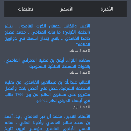
الأخيرة
الأشهر
تعليقات
الأديب والكاتب .جمعان الكرت الغامدي . ينشر
(الحلقة الأولىً) ما قاله المحامي . محمد مصلح
حافظ الغامدي .. باقي رغدان اسمها في دواوين
الخلافة”
منذ 3 ساعات
سعادة اللواء. أيمن بن عطيه الحمراني الغامدي.
بالقوات المسلحة الملكية السعودية
منذ 4 ساعات
الطالب عبدالله بن عبدالعزيز الغامدي. من تعليم
المنطقة الشرقية، حصل على أفضل باحث وأفضل
مشروع على مستوى العالم من بين 1700 طالب
في آيسف الدولي لعام 2022م.
منذ 4 أيام
الأستاذ القدير . محمد آل خير الغامدي , ود. أحمد
بن محمد سالم الغامدي وأخونا الغالي . سالم
الحسن الأبلجي الغامدي مؤسس قروب تاريخ