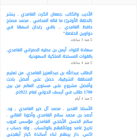
الأديب والكاتب .جمعان الكرت الغامدي . ينشر
(الحلقة الأولىً) ما قاله المحامي . محمد مصلح
حافظ الغامدي .. باقي رغدان اسمها في
دواوين الخلافة”
منذ 3 ساعات
سعادة اللواء. أيمن بن عطيه الحمراني الغامدي.
بالقوات المسلحة الملكية السعودية
منذ 4 ساعات
الطالب عبدالله بن عبدالعزيز الغامدي. من تعليم
المنطقة الشرقية، حصل على أفضل باحث
وأفضل مشروع على مستوى العالم من بين
1700 طالب في آيسف الدولي لعام 2022م.
منذ 4 أيام
الأستاذ القدير . محمد آل خير الغامدي , ود.
أحمد بن محمد سالم الغامدي وأخونا الغالي .
سالم الحسن الأبلجي الغامدي مؤسس قروب
تاريخ غامد ووثائقهم بالواتساب . وله حساب بـ
اكس. دار بينهم ثناء أساتذة كبار أبهجني