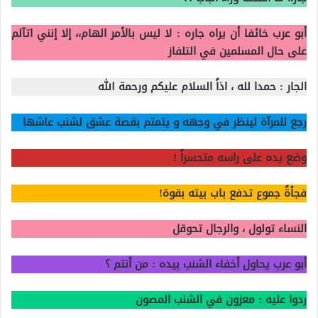
أبو عرب خائفا أن يراه جاره : لا ليس بالأمر الهام،، إلا إنني اتآلم
على حال المسلمين في التلفاز
الجار : حمدا لله ، اذاً السلام عليكم ورحمة الله
رجع للمرآة لينظر في وجهه و يتمتم بقصة عشق لشنب عاشها
وضع يده على راسه متحسراً !
فجأةً جموع تدفع باب بيته بقوة!
النساء تولول ، والرجال تحوقل
أبو عرب يحاول أخفاء الشنب بيده : من أنتم ؟
ردوا عليه : معزون في الشنب المصون