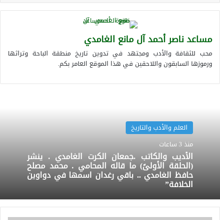
مساعد ناصر أحمد آل مانع الغامدي
محب للثقافة والأدب ومجتهد في تدوين تاريخ منطقة الباحة وتراثها
ورموزها السابقون واللاحقين في هذا الموقع العامر بكم.
العلم والأدب والتاريخ
منذ 3 ساعات
الأديب والكاتب .جمعان الكرت الغامدي . ينشر
(الحلقة الأولىً) ما قاله المحامي . محمد مصلح
حافظ الغامدي .. باقي رغدان اسمها في دواوين
الخلافة”