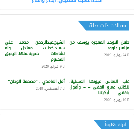
الحذاء.نسبت للقصيبي. ابداع وامتاع
للقصيبي.
ابداع
وامتاع
مقالات ذات صلة
طفل التوحد المعجزة يوسف من
الشيخ.عبدالرحمن محمد علي
مزامير داوود
سعيد.خطيب .معتدل .وله
نشاطات دعوية.منها..الرحيق
24 يوليو، 2019
المختوم
9 فبراير، 2020
غلب النعاس عيونها العسلية.
أمل الغامدي : “مصممة الوطن”
للكاتب عمرو الفقي – – وأقول
7 أغسطس، 2019
يافقي – – أبكيتنا
19 يونيو، 2020
اترك تعليقاً