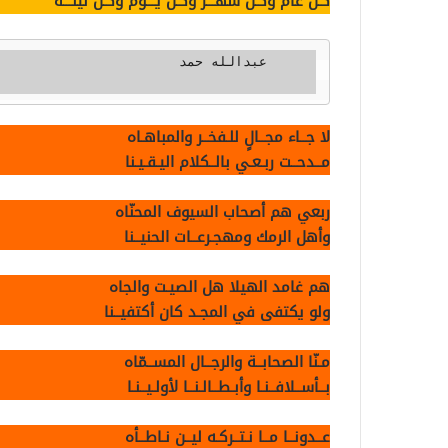
كـل عام وكـل شهـــر وكـل يـــوم وكـل ليلـــه
                          
لا جــاء مجــالٍ للـفخــر والمباهـاه
مــدحــت ربـعـي بالــكلام اليـقـيـنا
ربعي هم أصحاب السيوف المحنّاه
وأهل الرمك ومهجـرعــات الحنيــنا
هم غامد الهيلا هل الصيـت والجاه
ولو يكتفى في المجـد كان أكتفيــنا
مـنّا الصحابــة والرجــال المســمّاه
بــأســلافــنـا وأبـطــالـنــا لأولـيــنـا
عــدونــا مــا نـتــركـه ليــن نـاطــأه