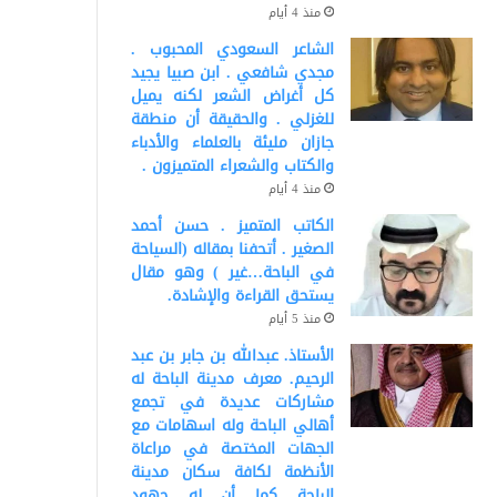
منذ 4 أيام
الشاعر السعودي المحبوب .
مجدي شافعي . ابن صبيا يجيد
كل أغراض الشعر لكنه يميل
للغزلي . والحقيقة أن منطقة
جازان مليئة بالعلماء والأدباء
والكتاب والشعراء المتميزون .
منذ 4 أيام
الكاتب المتميز . حسن أحمد
الصغير . أتحفنا بمقاله (السياحة
في الباحة…غير ) وهو مقال
يستحق القراءة والإشادة.
منذ 5 أيام
الأستاذ. عبدالله بن جابر بن عبد
الرحيم. معرف مدينة الباحة له
مشاركات عديدة في تجمع
أهالي الباحة وله اسهامات مع
الجهات المختصة في مراعاة
الأنظمة لكافة سكان مدينة
الباحة كما أن له جهود