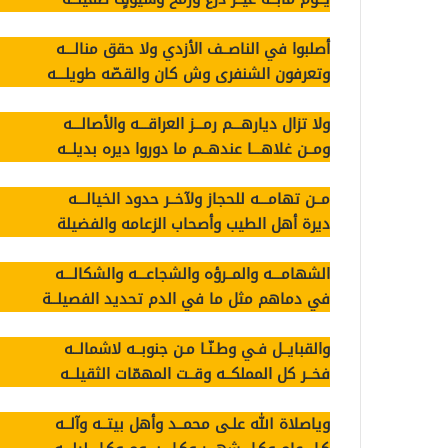
أصلبوا في الناصــف الأزدي ولا حقق منالـــه
وتعرفون الشنفرى وش كان والقصّه طويلـــه
ولا تزال ديارهـــم رمـــز العراقـــه والأصالـــه
ومــن غلاهـــا عندهــم ما دوروا ديره بديلــه
مــن تهامـــه للحجاز ولآخــر حدود الخيالـــه
ديرة أهل الطيب وأصحاب الزعامه والفضيلة
الشهامـــه والمــرؤه والشجاعـــه والشكالـــه
في دماهم مثل ما في الدم تحديد الفصيلــة
والقبايــل فـي وطـنّـا مـن جنوبــه لاشمالــه
فخــر كل المملكــه وقــت المهمّات الثقيلــه
وياصلاة الله علـى محمــد وأهل بيتــه وآلــه