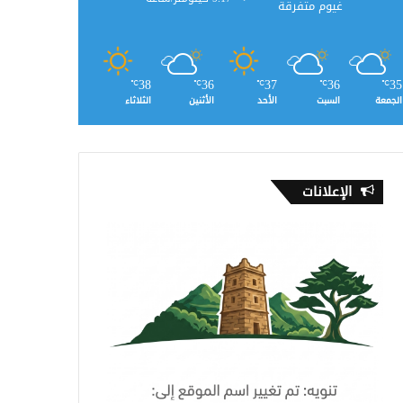
غيوم متفرقة
38
36
37
36
35
℃
℃
℃
℃
℃
الجمعة
السبت
الأحد
الأثنين
الثلاثاء
الإعلانات