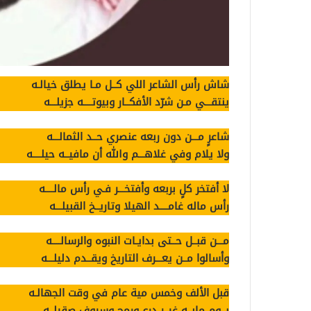
شاش رأس الشاعر اللي كــل مـا يطلق خيالـه
ينتقـــي مـن شرّد الأفكــار وبيوتــــه جزيلـــه
شاعرٍ مـــن دون ربعه عنصري حــد الثمالـــه
ولا يلام وفي غلاهـــم والله أن مافيــه حيلــــه
لا أفتخر كلٍ بربعه وأفتخـــر فـي رأس مالــــه
رأس ماله غامــــد الهيلا وتاريــخ القبيلـــه
مـــن قبــل حــتى بدايـات النبوه والرسالــــه
وأسالوا مــن يعـــرف التاريخ ويقــدم دليلـــه
قبل الألف وخمس مية عام في وقت الجهالـه
يــوم مابــه غيــر درع ورمح وسيوفٍ صقيلــه