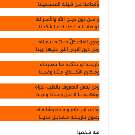
بأقدامـنا عــن قـبـلـة المـسلـميــنا
و مـــن دون ديـــن الله والأمـــر لله
لـو صابــنا مــا صابــنا مــا شكيــنا
ودون الملك كلٍّ حـيـاتــه بيـمــناه
ومن دون الارض اللي عليـها ربيـنا
تاريخــنا لو نـذكـره مـا حصــرنــاه
ومــكارم الأخــــلاق مــنّــا وفـيــنـا
ومن يفعل المعروف بالطيب نجزاه
وبعهــودنــا لا مــن وعــدنـا وفيــنا
وذياب ابن غانم ورمـحـه وشلــفـاه
يهـون تـاريــخـه مــقــابــل حديــنا
منه شخصيا