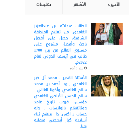
الأخيرة
الأشهر
تعليقات
الطالب عبدالله بن عبدالعزيز
الغامدي. من تعليم المنطقة
الشرقية، حصل على أفضل
باحث وأفضل مشروع على
مستوى العالم من بين 1700
طالب في آيسف الدولي لعام
2022م.
منذ 3 أيام
الأستاذ القدير . محمد آل خير
الغامدي , ود. أحمد بن محمد
سالم الغامدي وأخونا الغالي .
سالم الحسن الأبلجي الغامدي
مؤسس قروب تاريخ غامد
ووثائقهم بالواتساب . وله
حساب بـ اكس. دار بينهم ثناء
أساتذة كبار أبهجني فنقلته
هنا.