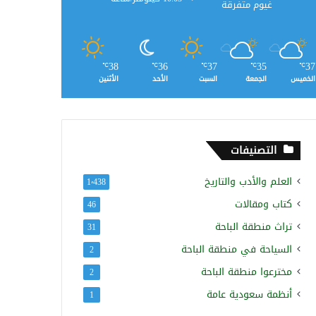
غيوم متفرقة
38
36
37
35
37
℃
℃
℃
℃
℃
الخميس
الجمعة
السبت
الأحد
الأثنين
التصنيفات
العلم والأدب والتاريخ
1٬438
كتاب ومقالات
46
تراث منطقة الباحة
31
السياحة في منطقة الباحة
2
مخترعوا منطقة الباحة
2
أنظمة سعودية عامة
1