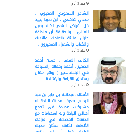
منذ 3 أيام
الشاعر السعودي المحبوب .
مجدي شافعي . ابن صبيا يجيد
كل أغراض الشعر لكنه يميل
للغزلي . والحقيقة أن منطقة
جازان مليئة بالعلماء والأدباء
والكتاب والشعراء المتميزون .
منذ 3 أيام
الكاتب المتميز . حسن أحمد
الصغير . أتحفنا بمقاله (السياحة
في الباحة…غير ) وهو مقال
يستحق القراءة والإشادة.
منذ 4 أيام
الأستاذ. عبدالله بن جابر بن عبد
الرحيم. معرف مدينة الباحة له
مشاركات عديدة في تجمع
أهالي الباحة وله اسهامات مع
الجهات المختصة في مراعاة
الأنظمة لكافة سكان مدينة
الباحة كما أن له جهود