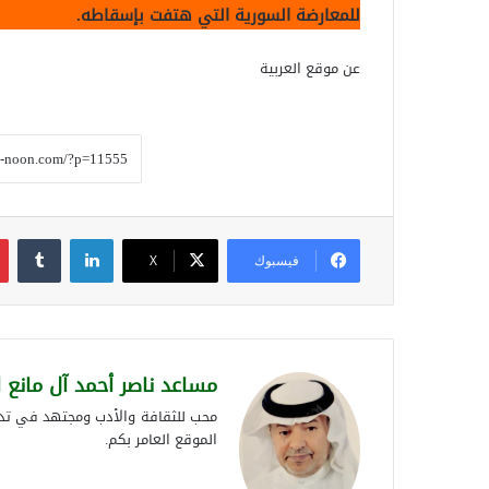
للمعارضة السورية التي هتفت بإسقاطه.
عن موقع العربية
لينكدإن
فيسبوك
‫X
مساعد ناصر أحمد آل مانع 
محب للثقافة والأدب ومجتهد في تدوي
الموقع العامر بكم.