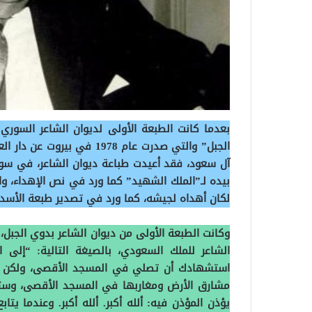
الجبل” والتي صدرت عام 1978
آل سعود، فقد أعيدت طباعة ديوان الشاعر، في سور
بيده لـ”الملك الشهيد” كما ورد في نص الإهداء، وال
لكان أهداه لجيشه، كما ورد في تصدير طبعة الأسد 
الشاعر للملك السعودي، بالصيغة التالية: “إلى
استشهادك أن تصلي في المسجد الأقصى، ولكن 
مشارق الأرض ومغاربها في المسجد الأقصى، وستكو
يؤذن المؤذن فيه: ألله أكبر. ألله أكبر. وعندما يتا