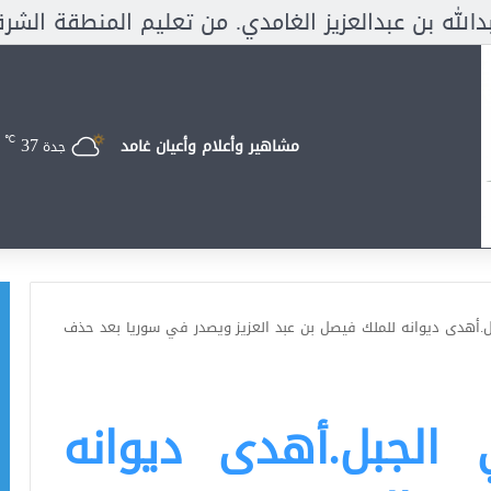
37
℃
مشاهير وأعلام وأعيان غامد
جدة
جبل.أهدى ديوانه للملك فيصل بن عبد العزيز ويصدر في سوريا بعد حذف
ي الجبل.أهدى ديوانه