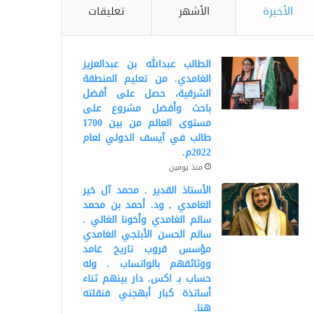
الأخيرة
الأشهر
تعليقات
الطالب عبدالله بن عبدالعزيز
الغامدي. من تعليم المنطقة
الشرقية، حصل على أفضل
باحث وأفضل مشروع على
مستوى العالم من بين 1700
طالب في آيسف الدولي لعام
2022م.
منذ يومين
الأستاذ القدير . محمد آل خير
الغامدي , ود. أحمد بن محمد
سالم الغامدي وأخونا الغالي .
سالم الحسن الأبلجي الغامدي
مؤسس قروب تاريخ غامد
ووثائقهم بالواتساب . وله
حساب بـ اكس. دار بينهم ثناء
أساتذة كبار أبهجني فنقلته
هنا.