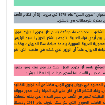
هكذا كان الإهداء المطبوع على الطبعة الأولى من ديوان “بدوي الجبل” عام 1978 في بيروت. إلا أن نظام الأسد
لتي صدرت بتوجيهاته في دمشق.
 الشاعر، سنجد مقدمة موقّعة باسم “آل بدوي الجبل” تقول:
ل بين أيدي قراء العربية: نتوجه بالشكر الجزيل للسيد الرئيس
هورية العربية السورية بإعادة طباعة هذا الديوان”. وكذلك
عة الديوان، علماً أن الوزير الذي خلفه في منصبه، الآن، هو
 الموقّع باسم آل بدوي الجبل، حيث يجزمون فيه، ومن طريق
وم به جيش الأسد، لما أهدى ديوانه، إلا لهذا الجيش!
المطبوع في ديوان بدوي الجبل، فضلاً عن أنه تجاوز للتقاليد
ان، وفاء للشاعر الذي كان على قيد الحياة وقت صدور ديوانه
ي بيروت، فهو في الحقيقة تعبير من الأسد عن حجم العداء الذي يكنه للمملكة
العربية السعودية، بسبب وقوفها إلى جانب مطالب الشعب السوري التي عبّر عنها بثورته عام 2011 ودعمها