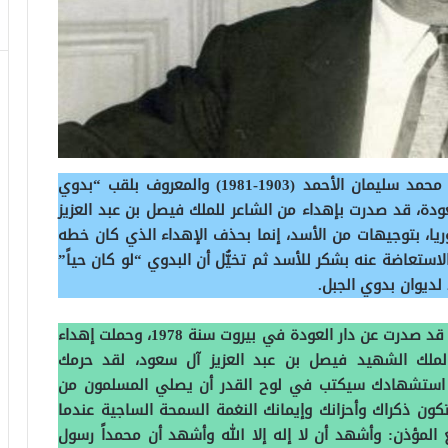
بعدما كانت الطبعة الأولى لديوان الشاعر السوري محمد سليمان الأحمد (1903-1981) والمعروف بلقب “بدوي
 في بيروت عن دار العودة، قد صدرت بإهداء من الشاعر للملك فيصل بن عبد العزيز
يا، بتوجيهات من الأسد، إنما بحذف الإهداء الذي كان خطه
استعاضة عنه بشكر للأسد ثم تخيُّل أن البدوي “لو كان حياً”
لديوان بدوي الجبل.
وكانت الطبعة الأولى من ديوان الشاعر بدوي الجبل، قد صدرت عن دار العودة في بيروت سنة 1978، وحملت إهداء
 الملك الشهيد فيصل بن عبد العزيز آل سعود، لقد حرمك
استشهادك سيكتب في لوح القدر أن يصلي المسلمون من
ن ذكراك وأحزانك وإيمانك النغمة السمحة الساجية عندما
بع المؤذن: وأشهد أن لا إله إلا الله وأشهد أن محمداً رسول