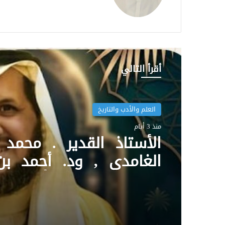
أقرأ التالي
العلم والأدب والتاريخ
منذ 3 أيام
الأستاذ القدير . محمد 
الغامدي , ود. أحمد ب
سالم الغامدي وأخونا ال
سالم الحسن الأبلجي ا
مؤسس قروب تاريخ 