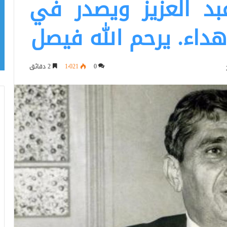
د العزيز ويصدر في
داء. يرحم الله فيصل
0
1٬021
2 دقائق