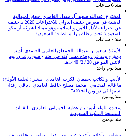
منذ 6 ساعات
المخترع .عبدالله سعيد آل مقداد الغامدي. حقق الميدالية
الذهبية في معرض جنيف الدولي للاختراعات 2026 بـ جنيف
عن اختراعه لأداة للأمن والسلامة وهو ممثلا لشركة أرامكو
السعودية تحت مظلة وزارة الطاقة السعودية.
منذ 7 ساعات
الأستاذ. سعيد بن عبدالله الجمعان الغانمي الغامدي. أديب
ومؤرخ وشاعر . وهذه مشاركته في افتتاح سوق رغدان يوم
الاثنين الموافق 20 / 2/ 1448هـ .
منذ يوم واحد
الأديب والكاتب .جمعان الكرت الغامدي . ينشر (الحلقة الأولىً)
ما قاله المحامي . محمد مصلح حافظ الغامدي .. باقي رغدان
اسمها في دواوين الخلافة”
منذ يومين
سعادة اللواء. أيمن بن عطيه الحمراني الغامدي. بالقوات
المسلحة الملكية السعودية
منذ يومين
مشاهير وأعلام وأعيان غامد ومن تولى مناصب. هنا تعريف