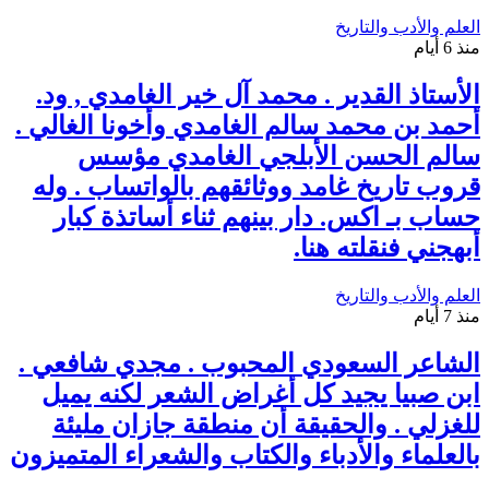
العلم والأدب والتاريخ
منذ 6 أيام
الأستاذ القدير . محمد آل خير الغامدي , ود.
أحمد بن محمد سالم الغامدي وأخونا الغالي .
سالم الحسن الأبلجي الغامدي مؤسس
قروب تاريخ غامد ووثائقهم بالواتساب . وله
حساب بـ اكس. دار بينهم ثناء أساتذة كبار
أبهجني فنقلته هنا.
العلم والأدب والتاريخ
منذ 7 أيام
الشاعر السعودي المحبوب . مجدي شافعي .
ابن صبيا يجيد كل أغراض الشعر لكنه يميل
للغزلي . والحقيقة أن منطقة جازان مليئة
بالعلماء والأدباء والكتاب والشعراء المتميزون
.