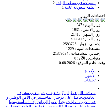
السياحة في منطقة الباحة
2
أنظمة سعودية عامة
1
احصاءات الزوار
زوار اليوم : 247
زوار الأمس : 1931
زوار الشهر : 21413
زوار العام : 459041
إجمالي الزوار : 2583725
مشاهدات اليوم : 1229
إجمالي المشاهدات : 21379534
متواجدين الآن : 8
وقت خادم الموقع : 2026-08-10
الأخيرة
الأشهر
تعليقات
سعادة . اللواء طيار ركن / عبد الرحمن علي مشرف
الغامدي.حاصل على درجتي الماجستير في الأمن الوطني و
في الحرب العليا بتفوق ليضمها إلى إنجازاته السابقة ومنها
حصوله على درجة البكالوريوس بتفوق في العلوم العسكرية .