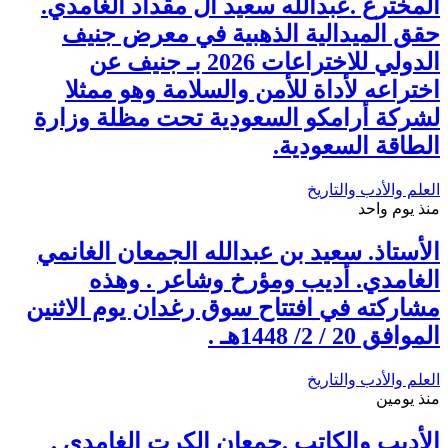
المخترع .عبدالله سعيد آل مقداد الغامدي.
حقق الميدالية الذهبية في معرض جنيف
الدولي للاختراعات 2026 بـ جنيف عن
اختراعه لأداة للأمن والسلامة وهو ممثلا
لشركة أرامكو السعودية تحت مظلة وزارة
الطاقة السعودية.
العلم والأدب والتاريخ
منذ يوم واحد
الأستاذ. سعيد بن عبدالله الجمعان الغانمي
الغامدي. أديب ومؤرخ وشاعر . وهذه
مشاركته في افتتاح سوق رغدان يوم الاثنين
الموافق 20 / 2/ 1448هـ .
العلم والأدب والتاريخ
منذ يومين
الأديب والكاتب .جمعان الكرت الغامدي .