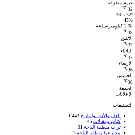
غيوم متفرقة
℃
32
38º - 32º
45%
2.98 كيلومتر/ساعة
℃
38
الأثنين
℃
37
الثلاثاء
℃
37
الأربعاء
℃
36
الخميس
℃
38
الجمعة
الإعلانات
التصنيفات
العلم والأدب والتاريخ
1٬443
كتاب ومقالات
46
تراث منطقة الباحة
31
مخترعوا منطقة الباحة
3