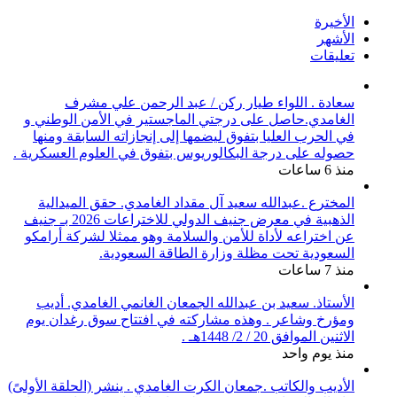
الأخيرة
الأشهر
تعليقات
سعادة . اللواء طيار ركن / عبد الرحمن علي مشرف
الغامدي.حاصل على درجتي الماجستير في الأمن الوطني و
في الحرب العليا بتفوق ليضمها إلى إنجازاته السابقة ومنها
حصوله على درجة البكالوريوس بتفوق في العلوم العسكرية .
منذ 6 ساعات
المخترع .عبدالله سعيد آل مقداد الغامدي. حقق الميدالية
الذهبية في معرض جنيف الدولي للاختراعات 2026 بـ جنيف
عن اختراعه لأداة للأمن والسلامة وهو ممثلا لشركة أرامكو
السعودية تحت مظلة وزارة الطاقة السعودية.
منذ 7 ساعات
الأستاذ. سعيد بن عبدالله الجمعان الغانمي الغامدي. أديب
ومؤرخ وشاعر . وهذه مشاركته في افتتاح سوق رغدان يوم
الاثنين الموافق 20 / 2/ 1448هـ .
منذ يوم واحد
الأديب والكاتب .جمعان الكرت الغامدي . ينشر (الحلقة الأولىً)