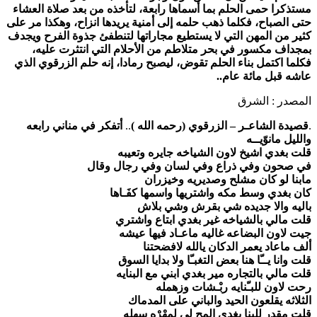
مستذكرا حمى الحلم بما أسماها رابعة، لتأخذه من بعد صلاة العشاء
حتى الصباح، فكلما ذهب حلمه إلى أمنية يريدها انزاح، وهكذا مر على
كثير من المهن التي لا يستطيع مجاراتها لتنطفئ جذوة الفرح ويجدف
بمجداف مكسور في بحر متلاطم من الأحلام التي انتثرت عليه،
فكلما اكتمل بناء الحلم تقوض، ليصبح رمادا، إنه حلم الزرقوي الذي
عاشه قبل مائة عام..
المصدر : الشرق
.
قصيدة الشاعـر – الزرقوي (رحمه الله )
..
أتفكر في مناني رابعه
والليل مانوّيــه
قلت بغدي اشيخ لاون الشياخه جايره وتعيبه
في صحون وفي ذراع وفي لسان وفي رجال وقال
مابنا لو كان مشلح وصديريه وخيزران
كان بغدي وسط مكه واشتريها واسمها كفَـاها
باليه والا جديده شي بقرش وشي بلاش
قلت مالي بالشياخه غير بغدي ابتاع واشتري
جيت لاون البضاعه غاليه ماعـاد فيها عيشه
ألف ماعاد يعمر الدكان يالله لافضحتنا
قلت وانا يــّا هنا بعض التغبـّا ولا بدايا السوق
قلت مالي بالتجاره مير بغدي ابني مع البنايه
رحت لاون للبـّنايه ربْـشات وزهمله
الثلاثه يقلعون الحيد والباني على المدماك
قلت مقدر للبنا بغدي المح لي لمِهْرْه سهله