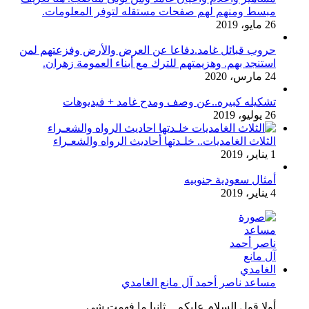
مبسط ومنهم لهم صفحات مستقله لتوفر المعلومات.
26 مايو، 2019
حروب قبائل غامد.دفاعا عن العرض والأرض وفزعتهم لمن
استنجد بهم. وهزيمتهم للترك مع أبناء العمومة زهران.
24 مارس، 2020
تشكيله كبيره..عن وصف ومدح غامد + فيديوهات
26 يوليو، 2019
الثلاث الغامديات.. خلـدتها أحاديث الرواه والشعـراء
1 يناير، 2019
أمثال سعودية جنوبيه
4 يناير، 2019
مساعد ناصر أحمد آل مانع الغامدي
أولا قول السلام عليكم .. ثانيا ما فهمت شي...