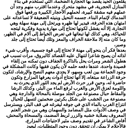
يقلعون الحيد يقصد بها الحجارة الضخمة، التي تستخدم في بناء
المنازل الحجرية، في مشهد متحرك وعندما اقترب منهم وجد أن
عملهم فيه مشقة كبيرة، لحملهم الأحجار الكبيرة ورفعها فوق
المدماك لإتمام البناء. جسمه النحيل وبنيته الضعيفة لا تساعدانه على
امتهان هذه الحرفة، فيدير لها ظهره ويرتحل إلى مهنة سهلة وهي
النجارة، إلا أنه يفشل لكونها تحتاج إلى مهارة يدوية وفكرية ليتجه
للحياكة، وهي كذلك لها تبعاتها في تعرض الخياط إلى آلام في الظهر،
وما كان منه إلا ملاحقة الخراف والمعز وتلك أيضا تحتاج إلى جلد
وصبر،
بعدها فكر أن ينحو إلى مهنة لا تحتاج إلى قوة جسمية، وأقرب شيء
لذاته أن يصبح شاعرا لتنهال عليه القصائد كالبروق، مرات تسبب في
هطول الشعر ومرات يحل بالذاكرة الجفاف دون تمكنه من إلقاء
قصيدة واحدة، عندها دفعه حلمه لأن يكون فقيها وكانت المشكلة في
وجود الجماعة بين لعب وسهو، لا يجدي معهم النصح والإرشاد، لتكون
حرفة الزراعة مبتغاه، إلا أنها تحتاج أدوات يعرفها المزارع وتكون
حاضرة له، وحين قرر حرث الأرض لم يجد الثور الذي يحرث به
واللومة لعزق الأرض والغرب لرفع الماء من البئر، وكذلك الرشا
والمقاط حبال مصنوعة من الجلد موصلة بالمحالة والدارجة وهي
مصنوعة من الخشب على شكل بكرتين ضخمتين لتسهل للحبال
انتزاع الغرب بالماء الذي في جوفه ليفرغه في قف البئر، ويسترسل
في وصف الأدوات مثل المضامد والسهمان وهي من شجر العتم
المعروف بصلابة خشبه والزرر لربط المضمد، والمسحاة والمحش،
أفاض الشاعر في تقديم وصف مثير لاحتياجات المزارع،
فالأحلام لا يمكن أن تتحقق دون وجود المتطلبات، ليعود