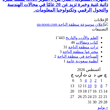
ذاتية غنية وخبرة تزيد عن 20 عامًا في مجالات الهندسة
والتحول الرقمي وتكنولوجيا المعلومات.
الإعلانات
التصنيفات
العلم والأدب والتاريخ
1٬443
كتاب ومقالات
46
تراث منطقة الباحة
31
مخترعوا منطقة الباحة
3
السياحة في منطقة الباحة
2
أنظمة سعودية عامة
1
أغسطس 2026
ج
س
د
ن
ث
أرب
خ
6
5
4
3
2
1
13
12
11
10
9
8
7
20
19
18
17
16
15
14
27
26
25
24
23
22
21
31
30
29
28
« يوليو