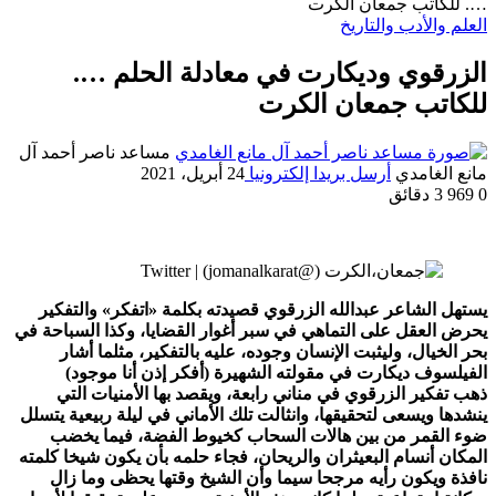
…. للكاتب جمعان الكرت
العلم والأدب والتاريخ
الزرقوي وديكارت في معادلة الحلم ….
للكاتب جمعان الكرت
مساعد ناصر أحمد آل
مانع الغامدي
أرسل بريدا إلكترونيا
24 أبريل، 2021
0
969
3 دقائق
يستهل الشاعر عبدالله الزرقوي قصيدته بكلمة «اتفكر» والتفكير
يحرض العقل على التماهي في سبر أغوار القضايا، وكذا السباحة في
بحر الخيال، وليثبت الإنسان وجوده، عليه بالتفكير، مثلما أشار
الفيلسوف ديكارت في مقولته الشهيرة (أفكر إذن أنا موجود)
ذهب تفكير الزرقوي في مناني رابعة، ويقصد بها الأمنيات التي
ينشدها ويسعى لتحقيقها، وانثالت تلك الأماني في ليلة ربيعية يتسلل
ضوء القمر من بين هالات السحاب كخيوط الفضة، فيما يخضب
المكان أنسام البعيثران والريحان، فجاء حلمه بأن يكون شيخا كلمته
نافذة ويكون رأيه مرجحا سيما وأن الشيخ وقتها يحظى وما زال