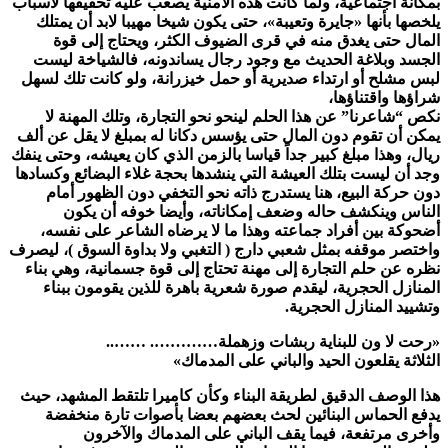
بمكانة اجتماعية، ولما كانت هذه الأمنية يصعب عليه تحقيقها لأسباب
يلخصها بأنها «جايرة وتعيبة»، حتى يكون شيخا مهيبا لابد أن يمتلك
المال حتى يغدق منه في قرى الضيوف الكثر، ويحتاج إلى قوة
الجسد وبلاغة الحديث مع وجود رجال يساندونه، فالشياخة ليست
لبس مشلح أو ارتداء صديرية أو حمل خيزرانة، ولو كانت تلك لسهل
شراؤها واقتناؤها،
نكص “شاعرنا” عن هذا الحلم لينحو نحو التجارة، وتلك المهنة لا
يمكن أن تقوم دون المال حتى يؤسس دكانا له بمبلغ لا يقل عن ألف
ريال، وهذا مبلغ كبير جداً قياسا بالزمن الذي كان يعيشه، وحتى ينفك
وجد أن ليست بتلك العيشة التي ينشدها بحجة غلاء البضائع وكسادها
دون حركة البيع، هنا يستدرج ذاته نحو التخفي دون الظهور أمام
الناس وينكشف حاله وضعف إمكاناته، وأيضا خوفه أن يكون
أضحوكة بين أفراد جماعته وهذا ما لا يرضاه الشاعر على نفسه،
واختصر موقفه بمثل شعبي دارج ( التغبي ولا بداوة السوق )، ليصرف
نظره عن حلم التجارة إلى مهنة تحتاج إلى قوة جسمانية، وهي بناء
المنازل الحجرية، ليقدم صورة شعرية باهرة للذين يقومون ببناء
وتشييد المنازل الحجرية.
«رحت لا ون للبناية ربشات وزهملة…………. ……..
الثلاثة يقلعون الحيد والباني على المدماك»
هذا الوصف الدقيق لطريقة البناء وكأن كاميرا تلتقط المشهد، حيث
يدفع الحماس البنائين لحث بعضهم بعضا بأصوات تارة منخفضة
وأخرى مرتفعة، فيما يقف الباني على المدماك والآخرون