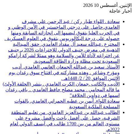
الإثنين, أغسطس 10 2026
أخبار عاجلة
سعادة . اللواء طيار ركن / عبد الرحمن علي مشرف
الغامدي.حاصل على درجتي الماجستير في الأمن الوطني و
في الحرب العليا بتفوق ليضمها إلى إنجازاته السابقة ومنها
حصوله على درجة البكالوريوس بتفوق في العلوم العسكرية .
المخترع .عبدالله سعيد آل مقداد الغامدي. حقق الميدالية
الذهبية في معرض جنيف الدولي للاختراعات 2026 بـ جنيف
عن اختراعه لأداة للأمن والسلامة وهو ممثلا لشركة أرامكو
السعودية تحت مظلة وزارة الطاقة السعودية.
الأستاذ. سعيد بن عبدالله الجمعان الغانمي الغامدي. أديب
ومؤرخ وشاعر . وهذه مشاركته في افتتاح سوق رغدان يوم
الاثنين الموافق 20 / 2/ 1448هـ .
الأديب والكاتب .جمعان الكرت الغامدي . ينشر (الحلقة الأولىً)
ما قاله المحامي . محمد مصلح حافظ الغامدي .. باقي رغدان
اسمها في دواوين الخلافة”
سعادة اللواء. أيمن بن عطيه الحمراني الغامدي. بالقوات
المسلحة الملكية السعودية
الطالب عبدالله بن عبدالعزيز الغامدي. من تعليم المنطقة
الشرقية، حصل على أفضل باحث وأفضل مشروع على
مستوى العالم من بين 1700 طالب في آيسف الدولي لعام
2022م.