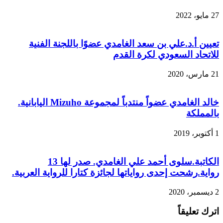
27 مايو، 2022
تعيين أ.د.علي بن سعد الغامدي عضوًا باللجنة الفنية
للاتحاد السعودي لكرة القدم
21 مارس، 2020
خالد الغامدي عضواً منتدباً لمجموعة Mizuho اليابانية.
بالمملكة
1 أكتوبر، 2019
الكاتبة.سلوى أحمد علي الغامدي. صدر لها 13
رواية.رشحت إحدى رواياتها لجائزة كتارا للرواية العربية.
2 ديسمبر، 2020
اترك تعليقاً