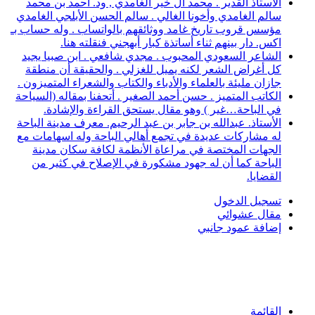
الأستاذ القدير . محمد آل خير الغامدي , ود. أحمد بن محمد
سالم الغامدي وأخونا الغالي . سالم الحسن الأبلجي الغامدي
مؤسس قروب تاريخ غامد ووثائقهم بالواتساب . وله حساب بـ
اكس. دار بينهم ثناء أساتذة كبار أبهجني فنقلته هنا.
الشاعر السعودي المحبوب . مجدي شافعي . ابن صبيا يجيد
كل أغراض الشعر لكنه يميل للغزلي . والحقيقة أن منطقة
جازان مليئة بالعلماء والأدباء والكتاب والشعراء المتميزون .
الكاتب المتميز . حسن أحمد الصغير . أتحفنا بمقاله (السياحة
في الباحة…غير ) وهو مقال يستحق القراءة والإشادة.
الأستاذ. عبدالله بن جابر بن عبد الرحيم. معرف مدينة الباحة
له مشاركات عديدة في تجمع أهالي الباحة وله اسهامات مع
الجهات المختصة في مراعاة الأنظمة لكافة سكان مدينة
الباحة كما أن له جهود مشكورة في الإصلاح في كثير من
القضايا.
تسجيل الدخول
مقال عشوائي
إضافة عمود جانبي
القائمة