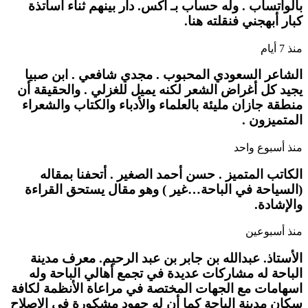
بالواتساب . وله حساب بـ اكس. دار بينهم ثناء أساتذة
كبار أبهجني فنقلته هنا.
منذ 7 أيام
الشاعر السعودي المحبوب . مجدي شافعي . ابن صبيا
يجيد كل أغراض الشعر لكنه يميل للغزلي . والحقيقة أن
منطقة جازان مليئة بالعلماء والأدباء والكتاب والشعراء
المتميزون .
منذ أسبوع واحد
الكاتب المتميز . حسن أحمد الصغير . أتحفنا بمقاله
(السياحة في الباحة…غير ) وهو مقال يستحق القراءة
والإشادة.
منذ أسبوعين
الأستاذ. عبدالله بن جابر بن عبد الرحيم. معرف مدينة
الباحة له مشاركات عديدة في تجمع أهالي الباحة وله
اسهامات مع الجهات المختصة في مراعاة الأنظمة لكافة
سكان مدينة الباحة كما أن له جهود مشكورة في الإصلاح