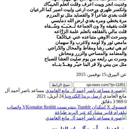
وغديت انجر وبيت اعرف وقلت اتعلم الحـِبـّاك
وانكسر ظهري ورحت ارعى وابيت اصبر كما الرعيان
قلت بغدي شاعراً لا والقصايد مثل نو المرزم
مرة يخطي ومره يغدي ارض الله دمايسي
قلت بتفيقه ولا ون الجماعة لَــعـَبــَه وسْــمَاه
قلت مالي بالفقاهه باتعلم علمة الزرَّاعه
وسرحت الاوهي متباعده عني عـِدَادْهـَا
مامعي ثور ولا لومه ولاغرب ولا سهمان
ثم هي تبغى رشا ومقاط والمحال والدّراجي
والمضامد والمساحي والزرر ومحاش
وسرت بي رابعه من يوم صليت العشا للصباح
مثل من يبني ولا قر البنا حيـّر وهــدّ بنــاه
عن البيرق-15 نوفمبر، 2015
نسخ الرابط
مساعد ناصر أحمد آل
مانع الغامدي
أرسل بريدا إلكترونيا
24 أبريل، 2021
0
969
3 دقائق
فيسبوك
‫X
لينكدإن
بينتيريست
واتساب
تيلقرام
ڤايبر
مشاركة عبر البريد
طباعة