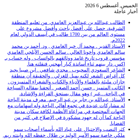
الخميس, أغسطس 6 2026
أخبار عاجلة
الطالب عبدالله بن عبدالعزيز الغامدي. من تعليم المنطقة
الشرقية، حصل على أفضل باحث وأفضل مشروع على
مستوى العالم من بين 1700 طالب في آيسف الدولي لعام
2022م.
الأستاذ القدير . محمد آل خير الغامدي , ود. أحمد بن محمد
سالم الغامدي وأخونا الغالي . سالم الحسن الأبلجي الغامدي
مؤسس قروب تاريخ غامد ووثائقهم بالواتساب . وله حساب بـ
اكس. دار بينهم ثناء أساتذة كبار أبهجني فنقلته هنا.
الشاعر السعودي المحبوب . مجدي شافعي . ابن صبيا يجيد
كل أغراض الشعر لكنه يميل للغزلي . والحقيقة أن منطقة
جازان مليئة بالعلماء والأدباء والكتاب والشعراء المتميزون .
الكاتب المتميز . حسن أحمد الصغير . أتحفنا بمقاله (السياحة
في الباحة…غير ) وهو مقال يستحق القراءة والإشادة.
الأستاذ. عبدالله بن جابر بن عبد الرحيم. معرف مدينة الباحة
له مشاركات عديدة في تجمع أهالي الباحة وله اسهامات مع
الجهات المختصة في مراعاة الأنظمة لكافة سكان مدينة
الباحة كما أن له جهود مشكورة في الإصلاح في كثير من
القضايا.
كثر النصب والاحتيال على عباد الله بأسماء أصحاب سمو
ملكي خاصة سمو الأمير الوليد بن طلال حفظه الله وابنته ريم.