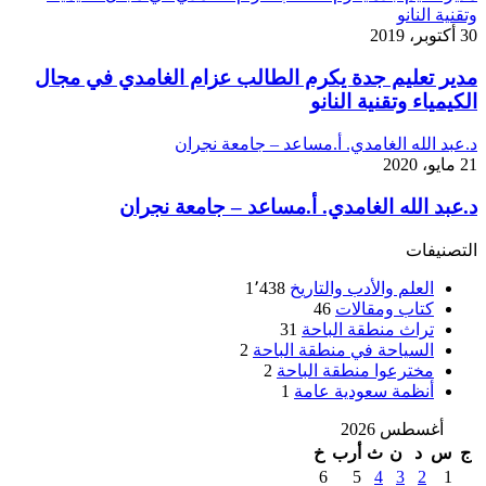
وتقنية النانو
30 أكتوبر، 2019
مدير تعليم جدة يكرم الطالب عزام الغامدي في مجال
الكيمياء وتقنية النانو
د.عبد الله الغامدي. أ.مساعد – جامعة نجران
21 مايو، 2020
د.عبد الله الغامدي. أ.مساعد – جامعة نجران
التصنيفات
العلم والأدب والتاريخ
1٬438
كتاب ومقالات
46
تراث منطقة الباحة
31
السياحة في منطقة الباحة
2
مخترعوا منطقة الباحة
2
أنظمة سعودية عامة
1
أغسطس 2026
ج
س
د
ن
ث
أرب
خ
6
5
4
3
2
1