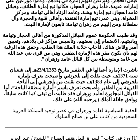
قبائل الحجاز، ولم تكن لديهم إمارة في بلادهم، وكانوا موزعين على
إمارات عديدة. فأما زهران الحجاز: فكانوا تبع إمارة الطائف. وقبائل
غامد الحجاز: تبع إمارة بيشة. وغامد الزناد أهالي تهامة، ومركز
المخواة، وبني عمر: تبع إمارة القنفذة. وأهالي قلوة والحجرة وآل
سلطانة ومن إليهم من زهران تهامة: تابعون لإمارة الليث.
وقد طلبت الحكومة عموم القبائل المذكورة من أهالي الحجاز وتهامة
وباديتهم، الانضمام إلى بعضهم، وتأسيس مراكز في بلادهم، وتعيين
أمير وقاض هناك، فأجاب جلالة الملك هذا الطلب، وحقق هذه الرغبة
لهم بأن يكون مقر هذه الإمارة الظفير، وهي من قرى بني عبد الله
من غامد ومتوسطة بين كل قبائل غامد وزهران”.
باشرت الإمارة أعمالها في الظفير بتاريخ 23/4/1353هـ إلى شعبان
سنة 1371هـ، حيث نقلت إلى بلجرشي وأصبحت تعرف بإمارة
بلجرشي إلى عام 1383هـ، حيث نقلت من بلجرشي إلى الباحة
القريبة من الظفير وأصبحت تعرف باسم “أمارة منطقة الباحة”، أما
القبائل المجاورة لغامد وزهران فقد طلبت أن تبقى كما كانت سابقاً،
ووافق جلالة الملك ( يرحمه الله) على ذلك.
الحقبة السياسية لغامد وزهران في عصر توحيد المملكة العربية
السعودية من كتاب علي بن صالح السلوك
——————————————————————————–
[1] ورد في كتاب ” لسراة الليل هتف الصباح ” للشيخ / عبد العزيز