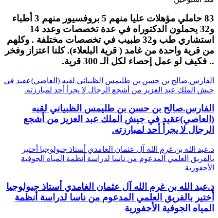
83 حاملي مؤهلات عليا منهم 5 بروفسيور منهم 3 أطباء
و32 يحملون الدكتوراه في عدة تخصصات وعدد 14
استشاري طب و32 طبيب في تخصصات مختلفة . وكلهم
من قرية واحدة من غامد ( قرية البلعلاء). كلنا اعتزاز وفخر
.. فكيف لو عمل إحصاء لكل الـ 300 قرية.
الفارس.صالح بن حسن بن طليمس الظبياني لقبه (العاصي)عقيد في
جيش الملك عبد العزيز من أشجع الرجال لا يجرأ أحد لمبارزته.
الفارس.صالح بن حسن بن طليمس الظبياني لقبه
(العاصي)عقيد في جيش الملك عبد العزيز من أشجع
الرجال لا يجرأ أحد لمبارزته.
د.عبد الله بن غرم الله آل عثمان الغامدي أستاذ جيولوجيا أختير
بالفريق العلمي المدعوم من ناسا لدراسة أنظمة المياه الجوفية
الأحفورية
د.عبد الله بن غرم الله آل عثمان الغامدي أستاذ جيولوجيا
أختير بالفريق العلمي المدعوم من ناسا لدراسة أنظمة
المياه الجوفية الأحفورية