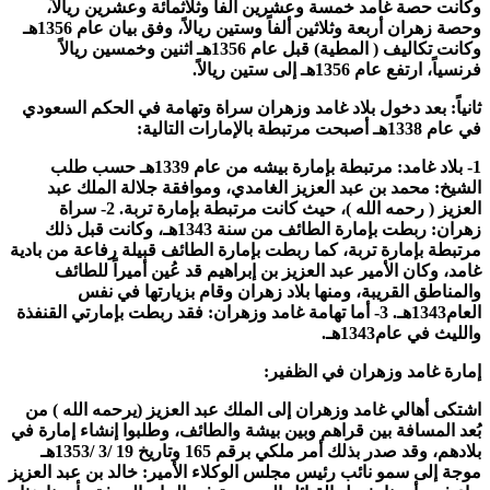
وكانت حصة غامد خمسة وعشرين ألفاً وثلاثمائة وعشرين ريالاً،
وحصة زهران أربعة وثلاثين ألفاً وستين ريالاً، وفق بيان عام 1356هـ
وكانت تكاليف ( المطية) قبل عام 1356هـ اثنين وخمسين ريالاً
فرنسياً، ارتفع عام 1356هـ إلى ستين ريالاً.
ثانياً: بعد دخول بلاد غامد وزهران سراة وتهامة في الحكم السعودي
في عام 1338هـ أصبحت مرتبطة بالإمارات التالية:
1- بلاد غامد: مرتبطة بإمارة بيشه من عام 1339هـ حسب طلب
الشيخ: محمد بن عبد العزيز الغامدي، وموافقة جلالة الملك عبد
العزيز ( رحمه الله )، حيث كانت مرتبطة بإمارة تربة. 2- سراة
زهران: ربطت بإمارة الطائف من سنة 1343هـ، وكانت قبل ذلك
مرتبطة بإمارة تربة، كما ربطت بإمارة الطائف قبيلة رفاعة من بادية
غامد، وكان الأمير عبد العزيز بن إبراهيم قد عُين أميراً للطائف
والمناطق القريبة، ومنها بلاد زهران وقام بزيارتها في نفس
العام1343هـ. 3- أما تهامة غامد وزهران: فقد ربطت بإمارتي القنفذة
والليث في عام1343هـ.
إمارة غامد وزهران في الظفير:
اشتكى أهالي غامد وزهران إلى الملك عبد العزيز (يرحمه الله ) من
بُعد المسافة بين قراهم وبين بيشة والطائف، وطلبوا إنشاء إمارة في
بلادهم، وقد صدر بذلك أمر ملكي برقم 165 وتاريخ 19 /3 /1353هـ
موجة إلى سمو نائب رئيس مجلس الوكلاء الأمير: خالد بن عبد العزيز