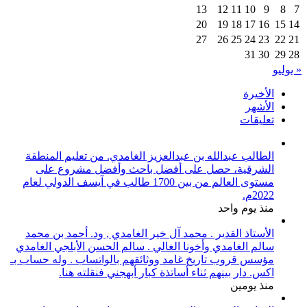
13
12
11
10
9
8
7
20
19
18
17
16
15
14
27
26
25
24
23
22
21
31
30
29
28
« يوليو
الأخيرة
الأشهر
تعليقات
الطالب عبدالله بن عبدالعزيز الغامدي. من تعليم المنطقة
الشرقية، حصل على أفضل باحث وأفضل مشروع على
مستوى العالم من بين 1700 طالب في آيسف الدولي لعام
2022م.
منذ يوم واحد
الأستاذ القدير . محمد آل خير الغامدي , ود. أحمد بن محمد
سالم الغامدي وأخونا الغالي . سالم الحسن الأبلجي الغامدي
مؤسس قروب تاريخ غامد ووثائقهم بالواتساب . وله حساب بـ
اكس. دار بينهم ثناء أساتذة كبار أبهجني فنقلته هنا.
منذ يومين