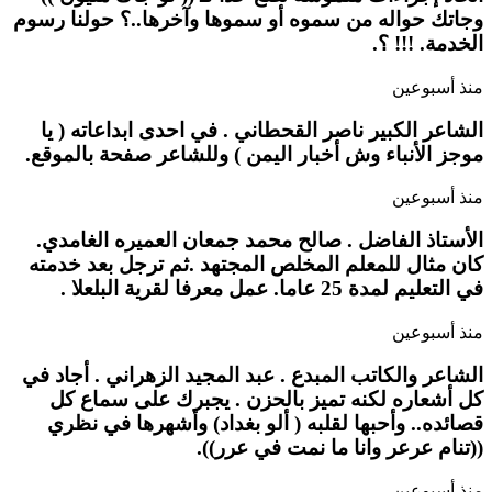
وجاتك حواله من سموه أو سموها وآخرها..؟ حولنا رسوم
الخدمة. !!! ؟.
منذ أسبوعين
الشاعر الكبير ناصر القحطاني . في احدى ابداعاته ( يا
موجز الأنباء وش أخبار اليمن ) وللشاعر صفحة بالموقع.
منذ أسبوعين
الأستاذ الفاضل . صالح محمد جمعان العميره الغامدي.
كان مثال للمعلم المخلص المجتهد .ثم ترجل بعد خدمته
في التعليم لمدة 25 عاما. عمل معرفا لقرية البلعلا .
منذ أسبوعين
الشاعر والكاتب المبدع . عبد المجيد الزهراني . أجاد في
كل أشعاره لكنه تميز بالحزن . يجبرك على سماع كل
قصائده.. وأحبها لقلبه ( ألو بغداد) وأشهرها في نظري
((تنام عرعر وانا ما نمت في عرر)).
منذ أسبوعين