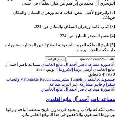
التويجري أن محمد بن إبراهيم من كبار العلماء في حينه .
[2] وللرجوع لأصل النص: كتاب غامد وزهران السكان والمكان
ص:223.
[3] كتاب غامد وزهران السكان والمكان ص: 224.
[4] نفس المصدر السابق:ص: 224
[5] تاريخ المملكة العربية السعودية لصلاح الدين المختار- منشورات
دار مكتبة الحياة بيروت.
نسخ الرابط
مساعد ناصر أحمد آل
مانع الغامدي
أرسل بريدا إلكترونيا
4 يونيو، 2020
0
4٬795
5 دقائق
فيسبوك
‫X
لينكدإن
بينتيريست
واتساب
تيلقرام
ڤايبر
مشاركة عبر البريد
طباعة
مساعد ناصر أحمد آل مانع الغامدي
محب للثقافة والأدب ومجتهد في تدوين تاريخ منطقة الباحة وتراثها
ورموزها السابقون واللاحقين في هذا الموقع العامر بكم.