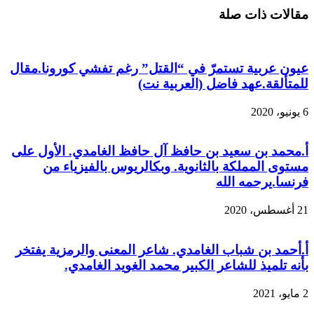
مقالات ذات صلة
عيون عربية تستمرّ في “القتل” رغم تفشي كورونا.مقال
للمتألقة.عهد فاضل (العربية نت)
6 يونيو، 2020
أ.محمد بن سعيد بن حافظ آل حافظ الغامدي. الأول على
مستوى المملكة بالثانوية. وبكالريوس بالفيزياء من
فرنسا.يرحمه الله
21 أغسطس، 2020
أ.أحمد بن شباب الغامدي. شاعر المعنى والرمزية يفتخر
بأنه تلميذ للشاعر الكبير محمد الغويد الغامدي.
2 مايو، 2021