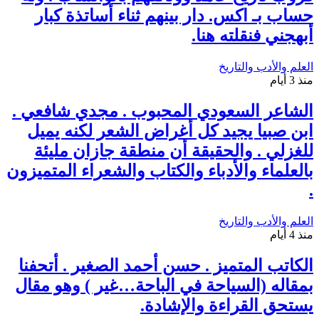
حساب بـ اكس. دار بينهم ثناء أساتذة كبار
أبهجني فنقلته هنا.
العلم والأدب والتاريخ
منذ 3 أيام
الشاعر السعودي المحبوب . مجدي شافعي .
ابن صبيا يجيد كل أغراض الشعر لكنه يميل
للغزلي . والحقيقة أن منطقة جازان مليئة
بالعلماء والأدباء والكتاب والشعراء المتميزون
.
العلم والأدب والتاريخ
منذ 4 أيام
الكاتب المتميز . حسن أحمد الصغير . أتحفنا
بمقاله (السياحة في الباحة…غير ) وهو مقال
يستحق القراءة والإشادة.