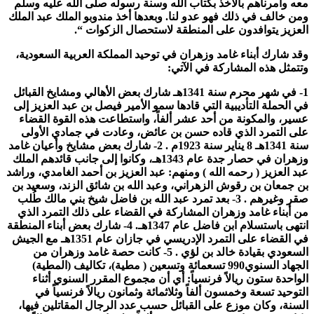
معه وأمرناهم بالأخذ بكتاب الله وسنة رسوله صلى الله عليه وسلم
ومن خالف في ذلك فهو عدو لنا. وبعدها أخذ مندوبو الملك عبد الملك
العزيز يتوافدون على المنطقة لاستحصال الزكوات “.
وقد شارك أبناء غامد وزهران في توحيد المملكة العربية السعودية،
وتتمثل هذه المشاركة في الآتي:
1- في شهر محرم سنة 1341هـ شارك بعض الأهالي ومشايخ القبائل
في الحملة التأديبية التي قادها سمو الأمير فيصل بن عبد العزيز إلى
عسير، والمكونة من أحد عشر ألفاً، واستطاعت هذه القوة القضاء
على التمرد الذي قاده حسن بن عائض، وعادت في جمادي الأولى
سنة 1341هـ 8 يناير سنة 1923م . 2- شارك بعض مشايخ وأعيان غامد
وزهران في حصار جدة عام 1343هـ، وكانوا إلى جانب قائدهم الملك
عبد العزيز ( رحمه الله ) ومنهم: عبد العزيز بن أحمد الغامدي، وراشد
بن جمعان بن رقوش الزهراني، وعبد الله بن شائق الزند، وسعيد بن
صقر وغيرهم . 3- بعد تمرد عبد الله بن فاضل شيخ بني مالك طُلب
من أبناء غامد وزهران المشاركة في القضاء على ذلك التمرد الذي
انتهى باستسلام ابن فاضل عام 1347هـ. 4- شارك بعض أبناء المنطقة
في القضاء على التمرد الإدريسي في جازان عام 1351هـ مع الجيش
السعودي بقيادة خالد بن لؤي . 5- كانت حصة غامد وزهران من
الجهاد السنوي990 تسعمائة وتسعين ( مطية)، تكاليف (المطية)
الواحدة ستون ريالاً فرنسياً: أي أن مجموع المقرر السنوي أثناء
التوحيد تسعة وخمسون ألفاً وثلاثمائة وثمانون ريالاً فرنسياً في
السنة، وكان موزع على القبائل حسب عدد الرجال المقاتلين فيها،