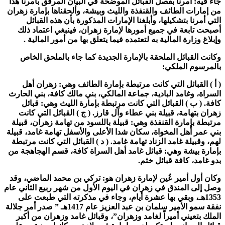
جاء فيه: أمرنا بفصل القبائل الموضحة في البيان المرفق بأمرنا هذا
من إمارات الطائف والقنفذة والليث وبيشة، وألحقناها بإمارة زهران
التي أمرنا بتشكيلها، وأبلغنا الإمارات المذكورة بأن هذه القبائل
أصبحت تابعة في جميع أمورها لإمارة زهران، فينبغي اعتماد ذلك
وإبلاغ وزارة المالية به لتعتمده فيما يتعلق بها من أمور المالية .
وكانت القبائل الملحقة بالإمارة الجديدة كما جاء بالملحق الخاص
بالمرسوم الملكي:
( أ ) القبائل التي كانت مرتبطة بإمارة الطائف وهي: زهران أهل
السراة، وغامد البادية، جماعة المالكي، بني مالك كافة، بني الحارث
كافة. ( ب ) القبائل التي كانت مرتبطة بإمارة الليث وهي: قبائل
زهران بتهامة، قبيلة بني عطاء وآل قارز. ( ج ) القبائل التي كانت
مرتبطة بإمارة القنفذة وهي: قبيلة باللسود من تهامة زهران، قبيلة
بني عمر أهل المخواة، سكان شدا الأعلى والأسفل تهامة غامد، قبيلة
لهم، وقبيلة غامد الزناد تهامة غامد. ( د ) القبائل التي كانت مرتبطة
بإمارة بيشة وهي: قبائل غامد أهل السراة كافة، قسم الهجاهجة من
بدو غامد، كافة قبائل خثم.
وكان أول أمير عُين لإمارة زهران هو: تركي بن محمد الماضي، وقد
وصل إلى المندق في زهران في اليوم الأول من شهر ربيع الثاني عام
1353هـ، وبقي بها عشرة أيام، وجاء في مذكرته التي طبعت على
نفقة سمو الأمير سلمان بن عبد العزيز عام 1417هـ ” صدر أمر جلالة
الملك بتعيني أميراً لغامد وزهران”، وقبائل غامد وزهران من أكبر