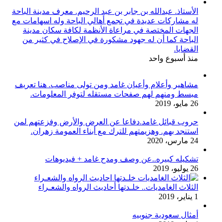
الأستاذ. عبدالله بن جابر بن عبد الرحيم. معرف مدينة الباحة
له مشاركات عديدة في تجمع أهالي الباحة وله اسهامات مع
الجهات المختصة في مراعاة الأنظمة لكافة سكان مدينة
الباحة كما أن له جهود مشكورة في الإصلاح في كثير من
القضايا.
منذ أسبوع واحد
مشاهير وأعلام وأعيان غامد ومن تولى مناصب. هنا تعريف
مبسط ومنهم لهم صفحات مستقله لتوفر المعلومات.
26 مايو، 2019
حروب قبائل غامد.دفاعا عن العرض والأرض وفزعتهم لمن
استنجد بهم. وهزيمتهم للترك مع أبناء العمومة زهران.
24 مارس، 2020
تشكيله كبيره..عن وصف ومدح غامد + فيديوهات
26 يوليو، 2019
الثلاث الغامديات.. خلـدتها أحاديث الرواه والشعـراء
1 يناير، 2019
أمثال سعودية جنوبيه