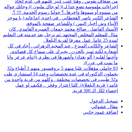
من ضعاف نفوس . وهنا عتب كبير عليهم في عدم اتخاذ
إجراءات ملموسة تضع حدا لـ (( لو جاك مليون )) وجاتك حواله
من سموه أو سموها وآخرها..؟ حولنا رسوم الخدمة. !!! ؟.
الشاعر الكبير ناصر القحطاني . في احدى ابداعاته ( يا موجز
الأنباء وش أخبار اليمن ) وللشاعر صفحة بالموقع.
الأستاذ الفاضل . صالح محمد جمعان العميره الغامدي. كان
مثال للمعلم المخلص المجتهد .ثم ترجل بعد خدمته في التعليم
لمدة 25 عاما. عمل معرفا لقرية البلعلا .
الشاعر والكاتب المبدع . عبد المجيد الزهراني . أجاد في كل
أشعاره لكنه تميز بالحزن . يجبرك على سماع كل قصائده..
وأحبها لقلبه ( ألو بغداد) وأشهرها في نظري ((تنام عرعر وانا
ما نمت في عرر)).
83 حاملي مؤهلات عليا منهم 5 بروفسيور منهم 3 أطباء و32
يحملون الدكتوراه في عدة تخصصات وعدد 14 استشاري طب
و32 طبيب في تخصصات مختلفة . وكلهم من قرية واحدة من
غامد ( قرية البلعلاء). كلنا اعتزاز وفخر .. فكيف لو عمل
إحصاء لكل الـ 300 قرية.
تسجيل الدخول
مقال عشوائي
إضافة عمود جانبي