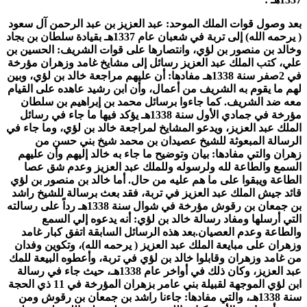
بعد وصول قوات الملك الموحد: عبد العزيز بن عبد الرحمن آل سعود
( يرحمه الله) إلى تربة في شعبان عام 1337هـ بقيادة سلطان بن بجاد
وخالد بن منصور بن لؤي، وانتصارها على قوات الشريف: الحسين بن
علي، كتب الملك عبد العزيز رسائل إلى مشايخ غامد وزهران مؤرخة
في 2صفر سنة 1338هـ مفادها: أن عليهم مراجعة خالد بن لؤي، وبين
لهم ما يقوم به الشريف من أعمال، وأن ابن رشيد عاهده على القيام
معه ضد الشريف. كما جاءوا برسائل محمد بن إبراهيم بن سلطان
مؤرخة في جمادي الأول سنة 1338هـ يؤكد فيها ما جاء في رسائل
الملك عبد العزيز، ويدعو المشايخ لمراجعة خالد بن لؤي، وما جاء في
الرسالة المبعوثة للشيخ عصيدان بن محمد شيخ بني حسن من
زهران والتي مفادها: بيان وتوضيح ما جاء به خالد إليهم وأن عليهم
السمع والطاعة لله ولرسوله وللملك عبد العزيز وعدم شق عصا
الطاعة ويبقوا على ما هم عليه من حال. أما خالد بن منصور بن لؤي
قائد جيش الملك عبد العزيز في تربة، فقد بعث برسالة للشيخ راشد
بن جمعان بن رقوش مؤرخة في شوال سنة 1338هـ رداً على رسالته
التي أرسلها ومفاد رسالة خالد بن لؤي: أنه يدعوه إلي السمع
والطاعة وعدم العصيان.بعد هذه الرسائل السابقة اتفق كبار غامد
وزهران على مبايعة الملك عبد العزيز ( يرحمه الله)، وتكوين وفدان
من غامد وزهران وقابلوا خالد بن لؤي في تربة، وأعطوه البيعة للمك
عبد العزيز، وكان ذلك في أواخر عام 1338هـ، حيث جاء في رسالة
ابن لؤي الموجهة لقبيلة بني عامر بزهران المؤرخة في 11 ذي الحجة
سنة 1338هـ، والتي مفادها: جاءنا راشد بن جمعان بن رقوش ومن