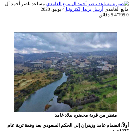
مساعد ناصر أحمد آل
مانع الغامدي
أرسل بريدا إلكترونيا
4 يونيو، 2020
0
4٬795
5 دقائق
منظر من قرية محضره ببلاد غامد
أولاً: انضمام غامد وزهران إلى الحكم السعودي بعد وقعة تربة عام
1337هـ :