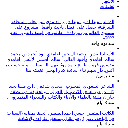
الأشهر
تعليقات
الطالب عبدالله بن عبدالعزيز الغامدي. من تعليم المنطقة
الشرقية، حصل على أفضل باحث وأفضل مشروع على
مستوى العالم من بين 1700 طالب في آيسف الدولي لعام
2022م.
منذ يوم واحد
الأستاذ القدير . محمد آل خير الغامدي , ود. أحمد بن محمد
سالم الغامدي وأخونا الغالي . سالم الحسن الأبلجي الغامدي
مؤسس قروب تاريخ غامد ووثائقهم بالواتساب . وله حساب بـ
اكس. دار بينهم ثناء أساتذة كبار أبهجني فنقلته هنا.
منذ يومين
الشاعر السعودي المحبوب . مجدي شافعي . ابن صبيا يجيد
كل أغراض الشعر لكنه يميل للغزلي . والحقيقة أن منطقة
جازان مليئة بالعلماء والأدباء والكتاب والشعراء المتميزون .
منذ 3 أيام
الكاتب المتميز . حسن أحمد الصغير . أتحفنا بمقاله (السياحة
في الباحة…غير ) وهو مقال يستحق القراءة والإشادة.
منذ 4 أيام