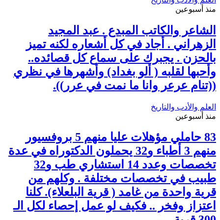
منذ أسبوعين
الشاعر والكاتب المبدع . عبد المجيد
الزهراني . أجاد في كل أشعاره لكنه تميز
بالحزن . يجبرك على سماع كل قصائده..
وأحبها لقلبه ( ألو بغداد) وأشهرها في نظري
((تنام عرعر وانا ما نمت في عرر)).
العلم والأدب والتاريخ
منذ أسبوعين
83 حاملي مؤهلات عليا منهم 5 بروفسيور
منهم 3 أطباء و32 يحملون الدكتوراه في عدة
تخصصات وعدد 14 استشاري طب و32
طبيب في تخصصات مختلفة . وكلهم من
قرية واحدة من غامد ( قرية البلعلاء). كلنا
اعتزاز وفخر .. فكيف لو عمل إحصاء لكل الـ
300 قرية.