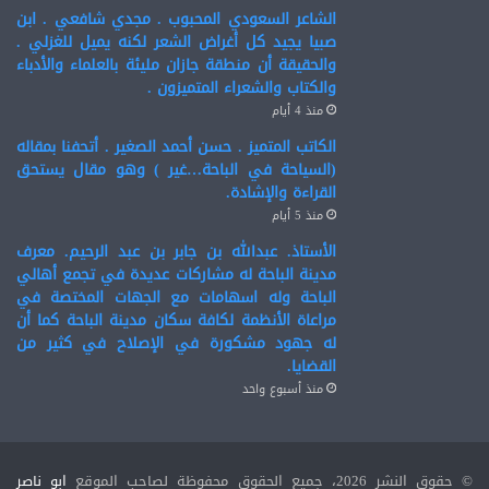
الشاعر السعودي المحبوب . مجدي شافعي . ابن
صبيا يجيد كل أغراض الشعر لكنه يميل للغزلي .
والحقيقة أن منطقة جازان مليئة بالعلماء والأدباء
والكتاب والشعراء المتميزون .
منذ 4 أيام
الكاتب المتميز . حسن أحمد الصغير . أتحفنا بمقاله
(السياحة في الباحة…غير ) وهو مقال يستحق
القراءة والإشادة.
منذ 5 أيام
الأستاذ. عبدالله بن جابر بن عبد الرحيم. معرف
مدينة الباحة له مشاركات عديدة في تجمع أهالي
الباحة وله اسهامات مع الجهات المختصة في
مراعاة الأنظمة لكافة سكان مدينة الباحة كما أن
له جهود مشكورة في الإصلاح في كثير من
القضايا.
منذ أسبوع واحد
© حقوق النشر 2026، جميع الحقوق محفوظة لصاحب الموقع
ابو ناصر