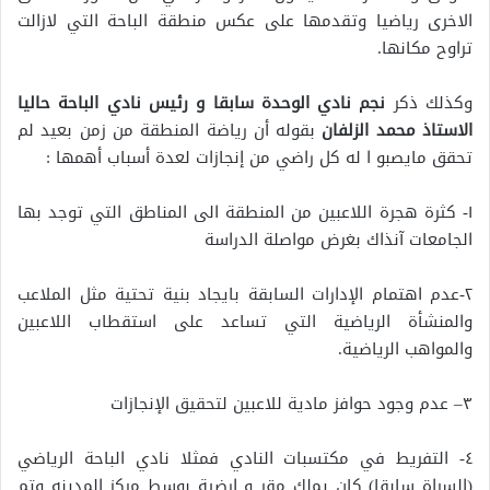
الاخرى رياضيا وتقدمها على عكس منطقة الباحة التي لازالت
تراوح مكانها.
وكذلك ذكر
نجم نادي الوحدة سابقا و رئيس نادي الباحة حاليا
الاستاذ محمد الزلفان
بقوله أن رياضة المنطقة من زمن بعيد لم
تحقق مايصبو ا له كل راضي من إنجازات لعدة أسباب أهمها :
١- كثرة هجرة اللاعبين من المنطقة الى المناطق التي توجد بها
الجامعات آنذاك بغرض مواصلة الدراسة
٢-عدم اهتمام الإدارات السابقة بايجاد بنية تحتية مثل الملاعب
والمنشأة الرياضية التي تساعد على استقطاب اللاعبين
والمواهب الرياضية.
٣– عدم وجود حوافز مادية للاعبين لتحقيق الإنجازات
٤- التفريط في مكتسبات النادي فمثلا نادي الباحة الرياضي
(السراة سابقا) كان يملك مقر و ارضية بوسط مركز المدينه وتم