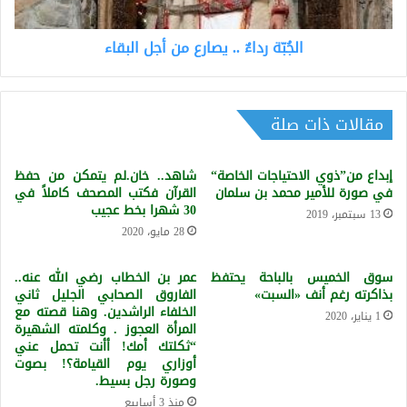
الجُبّة رداءٌ .. يصارع من أجل البقاء
مقالات ذات صلة
إبداع من”ذوي الاحتياجات الخاصة“
شاهد.. خان.لم يتمكن من حفظ
في صورة للأمير محمد بن سلمان
القرآن فكتب المصحف كاملاً في
30 شهرا بخط عجيب
13 سبتمبر، 2019
28 مايو، 2020
سوق الخميس بالباحة يحتفظ
عمر بن الخطاب رضي الله عنه..
بذاكرته رغم أنف «السبت»
الفاروق الصحابي الجليل ثاني
الخلفاء الراشدين. وهنا قصته مع
1 يناير، 2020
المرأة العجوز . وكلمته الشهيرة
“ثكلتك أمك! أأنت تحمل عني
أوزاري يوم القيامة؟! بصوت
وصورة رجل بسيط.
منذ 3 أسابيع