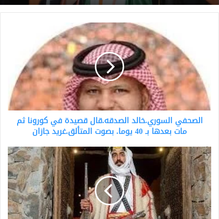
الصحفي
السوري.خالد
الصدقه.قال
قصيدة
في
كورونا
ثم
مات
بعدها
الصحفي السوري.خالد الصدقه.قال قصيدة في كورونا ثم
بـ
40
مات بعدها بـ 40 يوما. بصوت المتألق.غريد جازان
يوما.
بصوت
الجُبّة
المتألق.غريد
رداءٌ
جازان
..
يصارع
من
أجل
البقاء