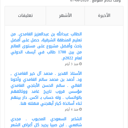
وقت خادم الموقع : 2026-08-07
الأخيرة
الأشهر
تعليقات
الطالب عبدالله بن عبدالعزيز الغامدي. من
تعليم المنطقة الشرقية، حصل على أفضل
باحث وأفضل مشروع على مستوى العالم
من بين 1700 طالب في آيسف الدولي
لعام 2022م.
منذ 3 أيام
الأستاذ القدير . محمد آل خير الغامدي ,
ود. أحمد بن محمد سالم الغامدي وأخونا
الغالي . سالم الحسن الأبلجي الغامدي
مؤسس قروب تاريخ غامد ووثائقهم
بالواتساب . وله حساب بـ اكس. دار بينهم
ثناء أساتذة كبار أبهجني فنقلته هنا.
منذ 4 أيام
الشاعر السعودي المحبوب . مجدي
شافعي . ابن صبيا يجيد كل أغراض الشعر