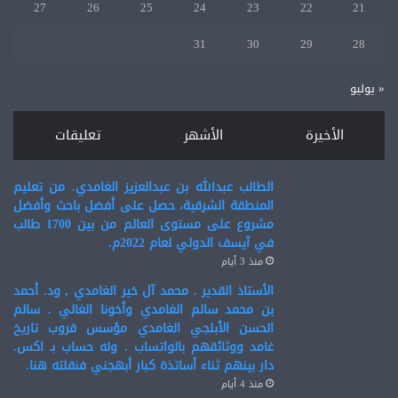
27
26
25
24
23
22
21
31
30
29
28
« يوليو
الأخيرة
الأشهر
تعليقات
الطالب عبدالله بن عبدالعزيز الغامدي. من تعليم
المنطقة الشرقية، حصل على أفضل باحث وأفضل
مشروع على مستوى العالم من بين 1700 طالب
في آيسف الدولي لعام 2022م.
منذ 3 أيام
الأستاذ القدير . محمد آل خير الغامدي , ود. أحمد
بن محمد سالم الغامدي وأخونا الغالي . سالم
الحسن الأبلجي الغامدي مؤسس قروب تاريخ
غامد ووثائقهم بالواتساب . وله حساب بـ اكس.
دار بينهم ثناء أساتذة كبار أبهجني فنقلته هنا.
منذ 4 أيام