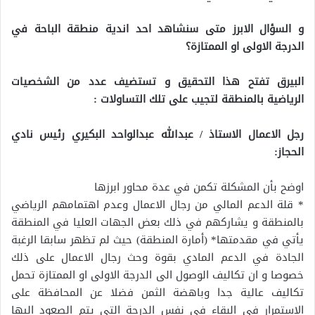
و السؤال الابرز متى سنشاهد احد اندية منطقة الباحة في
الدرجة الاولى او الممتازة؟
البيرق تفتح هذا التحقيق و تستضيف عدد من الشخصيات
الرياضية بالمنطقة لتجيب على تلك التساولات :
رجل الاعمال الاستاذ / عبدالله عبدالواحد البكيري رئيس نادي
الحجاز:
اوضح بأن المشكلة تكمن في عدة محاور ابرزها
* قلة الدعم المالي من رجال الاعمال وعدم اهتمامهم الرياضي
بالمنطقة و يشاركهم في ذلك بعض الجهات العليا في المنطقة
يأتي في مقدمتها* (أمارة المنطقة) حيث لم تظهر سابقا الرغبة
الجادة في الدعم المادي بقوة وحث رجال الاعمال على ذلك
خصوصا و ان تكاليف الوصول الى الدرجة الاولى او الممتازة تحمل
تكاليف عالية جدا وباهضة الثمن فضلا عن المحافظة على
الاستمرار في البقاء في نفس الدرجة التي يتم الصعود اليها