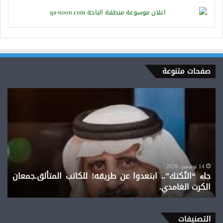
صفحات متنوعة
جاء
“التُكتك”..
ابتعدوا
عن
طريقه!
للكاتب
المتألق.جمعان
الكرت
14 نوفمبر، 2020
جاء “التُكتك”.. ابتعدوا عن طريقه! للكاتب المتألق.جمعان
الغامدي.
الكرت الغامدي.
التصنيفات