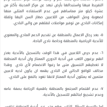
التفريط فيها واستبدالها بأرض تبعد عن مركز المدينة بأكثر من
عشرة كيلو متر مماساهم في عدم الاستفاده المثلى منها
لصعوبة وصل المواهب من اللاعبين صغار السن اليها ولقلة
إمكانات النادي من توفير مواصلات لنقلهم من والى النادي.
٥- بعد رجال الاعمال بالمنطقة عن تقديم الدعم المادي والمعنوي
للأندية الرياضية بالمنطقة وخاصة نادي الباحة.
٦- عدم حرص اللاعبين في هذا الوقت بالتسجيل بالأندية بعذر
انهم يرغبون اللعب في أندية الدوري الممتاز وان أندية المنطقة
لا تعطيهم التنسيق متى ما رغبوا الانضمام لأي نادي وهذا
مخالف للواقع الحالي لان النادي يهمه ان يكون لديه لاعبين
منتمين له يمثلون أندية الممتاز لانها تعود بالنفع على النادي.
٧- عدم اهتمام المجتمع بالمنطقة باهمية الرياضة بصفة عامه
وعدم تشجيع ابنائهم للتسجيل بالأندية.
اما بالنسبة للسؤال الثاني وهو متى نرى أندية المنطقة تنافس