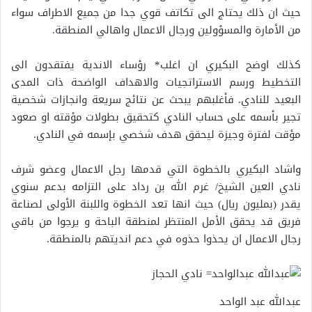
حيث ان ذلك يحتاج الى تكاتف قوي جدا من جميع الاطراف سواء
من الأمارة والمسؤولين ورجال الاعمال واهالي المنطقة.
كذلك اوضح البكيري ان اغلب* رؤساء الاندية يفتقدون الى
التخطيط ورسم الاستراتجيات والاهداف الواضحة ذات المدى
البعيد للنادي. فأغلبهم يبحث عن نتائج سريعة وانجازات شخصية
تجير بأسمه على حساب النادي كتحقيق بطولات مؤقته او صعود
مؤقت لفترة وجيزة ليحقق هدف شخصي بإسمه في النادي.
واشاد البكيري بالخطوة التي قدمها رجل الاعمال وعضو شرف
نادي العين الشيخ/ غرم الله بن رداد على التزامه بدعم سنوي
يقدر (بمليون ريال) حيث انها تعد الخطوة واللبنة الأولى لصناعة
فريق قد يحقق الأمل المنتظر لمنطقة الباحة و يرجوا من باقي
رجال الاعمال ان يحذوا حذوه في دعم انديتهم بالمنطقة.
عبدالله عبد الواحد