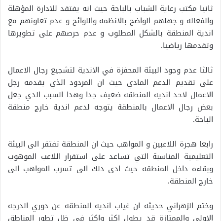
ثانيا مكتب رعاية الشباب بالباحة حيث انه يفتقد للادارة المؤهلة
والفعالة و جهلهم الواضح بالانظمة واللوائح و عدم تعاونهم مع
اندية المنطقة بالشكل المطلوب و عدم حرصهم على تطويرها
وتقدمها رياضيا.
ثالثا عدم وجود البيئة المحفزة في الاندية لتشجيع رجال الاعمال
على تقديم الدعم المادي حيث ان المردود الذي يقدمه رجل
الاعمال لاحد اندية المنطقة ضعيف جدا وهذا السبب الذي جعل
بعض رجال الاعمال بالمنطقة يتوجه لدعم اندية خارج منطقة
الباحة.
رابعا هجرة اللاعبين و المواهب حيث ان المنطقة تفتقر الى البيئة
التعليمية المناسبة التي تساعد على استقرار اللاعب الموهوب
وبقاءه داخل المنطقة حيث ادى ذلك الى تسرب المواهب الى
خارج المنطقة.
وختم الزهراني حديثه ان غياب اندية المنطقة عن دوري الدرجة
الاولى والممتازة قد يطول اكثر واكثر في ظل تطور المناطق