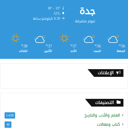
جدة
36º - 33º
52%
8.39 كيلومتر/ساعة
غيوم متفرقة
38
37
37
36
36
℃
℃
℃
℃
℃
الجمعة
السبت
الأحد
الأثنين
الثلاثاء
الإعلانات
التصنيفات
العلم والأدب والتاريخ
1٬438
كتاب ومقالات
46