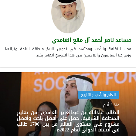
مساعد ناصر أحمد آل مانع الغامدي
محب للثقافة والأدب ومجتهد في تدوين تاريخ منطقة الباحة وتراثها
ورموزها السابقون واللاحقين في هذا الموقع العامر بكم.
العلم والأدب والتاريخ
منذ 3 أيام
الطالب عبدالله بن عبدالعزيز الغامدي. من تعليم
المنطقة الشرقية، حصل على أفضل باحث وأفضل
مشروع على مستوى العالم من بين 1700 طالب
في آيسف الدولي لعام 2022م.