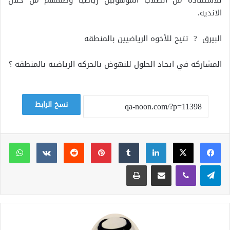
للاستفادة من الطلاب الموهوبين رياضيا وصقلهم من خلال
الاندية.
البيرق ? تتيح للأخوه الرياضيين بالمنطقه
المشاركه في ايجاد الحلول للنهوض بالحركه الرياضيه بالمنطقه ؟
نسخ الرابط
لينكدإن
بينتيريست
وات
تيلقرام
ڤايبر
مشاركة عبر البريد
طباعة