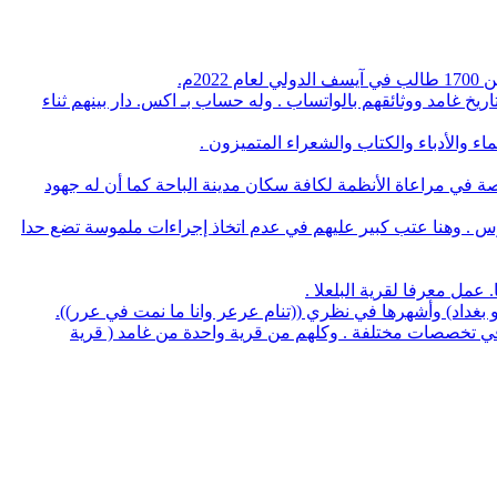
م.
يخ غامد ووثائقهم بالواتساب . وله حساب بـ اكس. دار بينهم ثناء
 والأدباء والكتاب والشعراء المتميزون .
صة في مراعاة الأنظمة لكافة سكان مدينة الباحة كما أن له جهود
وس . وهنا عتب كبير عليهم في عدم اتخاذ إجراءات ملموسة تضع حدا
لو بغداد) وأشهرها في نظري ((تنام عرعر وانا ما نمت في عرر)).
منهم 5 بروفسيور منهم 3 أطباء و32 يحملون الدكتوراه في عدة تخصصات وعدد 14 استشاري طب و32 طبيب في تخصصات مختلفة . وكلهم من قرية واحدة من غامد ( قرية