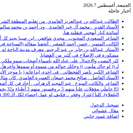
الجمعة, أغسطس 7 2026
أخبار عاجلة
الطالب عبدالله بن عبدالعزيز الغامدي. من تعليم المنطقة الشرقية، حصل على 
الأستاذ القدير . محمد آل خير الغامدي , ود. أحمد بن محمد سال
أساتذة كبار أبهجني فنقلته هنا.
الشاعر السعودي المحبوب . مجدي شافعي . ابن صبيا يجيد كل أغرا
الكاتب المتميز . حسن أحمد الصغير . أتحفنا بمقاله (السياحة ف
الأستاذ. عبدالله بن جابر بن عبد الرحيم. معرف مدينة الباحة 
مشكورة في الإصلاح في كثير من القضايا.
كثر النصب والاحتيال على عباد الله بأسماء أصحاب سمو ملكي خ
لـ (( لو جاك مليون )) وجاتك حواله من سموه أو سموها وآخرها..؟
الشاعر الكبير ناصر القحطاني . في احدى ابداعاته ( يا موجز الأ
الأستاذ الفاضل . صالح محمد جمعان العميره الغامدي. كان مثال للمعلم المخلص ال
الشاعر والكاتب المبدع . عبد المجيد الزهراني . أجاد في كل أشع
البلعلاء). كلنا اعتزاز وفخر .. فكيف لو عمل إحصاء لكل الـ 300 قرية.
تسجيل الدخول
مقال عشوائي
إضافة عمود جانبي