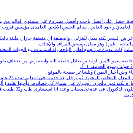
أفضل باحث وأفضل مشروع على مستوى العالم من بين 1700 طالب في آيسف الدولي لعام 2022
م الغامدي وأخونا الغالي . سالم الحسن الأبلجي الغامدي مؤسس قروب تار
ض الشعر لكنه يميل للغزلي . والحقيقة أن منطقة جازان مليئة بالعلماء
ي الباحة…غير ) وهو مقال يستحق القراءة والإشادة.
له مشاركات عديدة في تجمع أهالي الباحة وله اسهامات مع الجهات المخت
اصة سمو الأمير الوليد بن طلال حفظه الله وابنته ريم. من ضعاف نف
 حولنا رسوم الخدمة. !!! ؟.
نباء وش أخبار اليمن ) وللشاعر صفحة بالموقع.
مجتهد .ثم ترجل بعد خدمته في التعليم لمدة 25 عاما. عمل معرفا لقرية البلعلا .
اره لكنه تميز بالحزن . يجبرك على سماع كل قصائده.. وأحبها لقلبه ( أ
83 حاملي مؤهلات عليا 