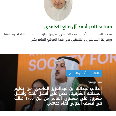
مساعد ناصر أحمد آل مانع الغامدي
محب للثقافة والأدب ومجتهد في تدوين تاريخ منطقة الباحة وتراثها
ورموزها السابقون واللاحقين في هذا الموقع العامر بكم.
العلم والأدب والتاريخ
منذ يومين
الطالب عبدالله بن عبدالعزيز الغامدي. من تعليم
المنطقة الشرقية، حصل على أفضل باحث وأفضل
مشروع على مستوى العالم من بين 1700 طالب
في آيسف الدولي لعام 2022م.