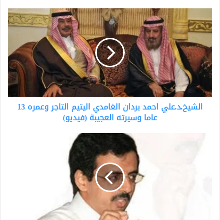
الشيخ.د.علي
احمد
بردان
الغامدي
اليتيم
التاجر
وعمره
13
عاما
الشيخ.د.علي احمد بردان الغامدي اليتيم التاجر وعمره 13
وسيرته
العجيبة
عاما وسيرته العجيبة (فيديو)
(فيديو)
د.محمد
بن
سعيد
آل
ضمياء
الغامدي.استشاري
مخ
وأعصاب