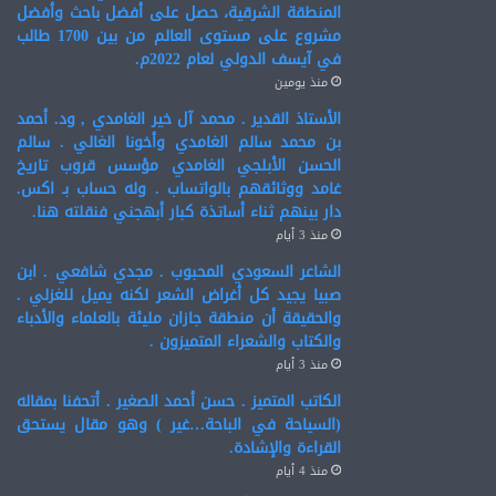
المنطقة الشرقية، حصل على أفضل باحث وأفضل
مشروع على مستوى العالم من بين 1700 طالب
في آيسف الدولي لعام 2022م.
منذ يومين
الأستاذ القدير . محمد آل خير الغامدي , ود. أحمد
بن محمد سالم الغامدي وأخونا الغالي . سالم
الحسن الأبلجي الغامدي مؤسس قروب تاريخ
غامد ووثائقهم بالواتساب . وله حساب بـ اكس.
دار بينهم ثناء أساتذة كبار أبهجني فنقلته هنا.
منذ 3 أيام
الشاعر السعودي المحبوب . مجدي شافعي . ابن
صبيا يجيد كل أغراض الشعر لكنه يميل للغزلي .
والحقيقة أن منطقة جازان مليئة بالعلماء والأدباء
والكتاب والشعراء المتميزون .
منذ 3 أيام
الكاتب المتميز . حسن أحمد الصغير . أتحفنا بمقاله
(السياحة في الباحة…غير ) وهو مقال يستحق
القراءة والإشادة.
منذ 4 أيام