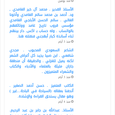
منذ يومين
الأستاذ القدير . محمد آل خير الغامدي ,
ود. أحمد بن محمد سالم الغامدي وأخونا
الغالي . سالم الحسن الأبلجي الغامدي
مؤسس قروب تاريخ غامد ووثائقهم
بالواتساب . وله حساب بـ اكس. دار بينهم
ثناء أساتذة كبار أبهجني فنقلته هنا.
منذ 3 أيام
الشاعر السعودي المحبوب . مجدي
شافعي . ابن صبيا يجيد كل أغراض الشعر
لكنه يميل للغزلي . والحقيقة أن منطقة
جازان مليئة بالعلماء والأدباء والكتاب
والشعراء المتميزون .
منذ 3 أيام
الكاتب المتميز . حسن أحمد الصغير .
أتحفنا بمقاله (السياحة في الباحة…غير )
وهو مقال يستحق القراءة والإشادة.
منذ 4 أيام
الأستاذ. عبدالله بن جابر بن عبد الرحيم.