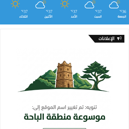
37
37
37
37
36
℃
℃
℃
℃
℃
الجمعة
السبت
الأحد
الأثنين
الثلاثاء
الإعلانات