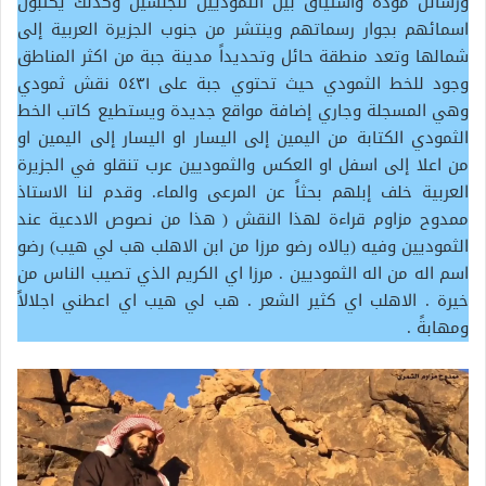
ورسائل مودة واشتياق بين الثموديين للجنسين وكذلك يكتبون
اسمائهم بجوار رسماتهم وينتشر من جنوب الجزيرة العربية إلى
شمالها وتعد منطقة حائل وتحديداً مدينة جبة من اكثر المناطق
وجود للخط الثمودي حيث تحتوي جبة على ٥٤٣١ نقش ثمودي
وهي المسجلة وجاري إضافة مواقع جديدة ويستطيع كاتب الخط
الثمودي الكتابة من اليمين إلى اليسار او اليسار إلى اليمين او
من اعلا إلى اسفل او العكس والثموديين عرب تنقلو في الجزيرة
العربية خلف إبلهم بحثاً عن المرعى والماء. وقدم لنا الاستاذ
ممدوح مزاوم قراءة لهذا النقش ( هذا من نصوص الادعية عند
الثموديين وفيه (يالاه رضو مرزا من ابن الاهلب هب لي هيب) رضو
اسم اله من اله الثموديين . مرزا اي الكريم الذي تصيب الناس من
خيرة . الاهلب اي كثير الشعر . هب لي هيب اي اعطني اجلالاً
ومهابةً .