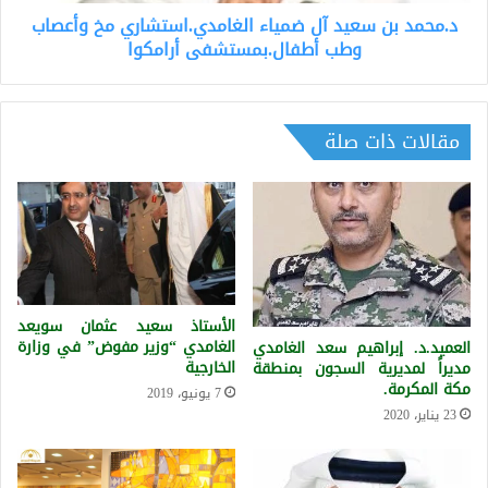
وطب
د.محمد بن سعيد آل ضمياء الغامدي.استشاري مخ وأعصاب
أطفال.بمستشفى
أرامكوا
وطب أطفال.بمستشفى أرامكوا
مقالات ذات صلة
الأستاذ سعيد عثمان سويعد
الغامدي “وزير مفوض” في وزارة
العميد.د. إبراهيم سعد الغامدي
الخارجية
مديراً لمديرية السجون بمنطقة
مكة المكرمة.
7 يونيو، 2019
23 يناير، 2020