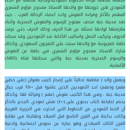
الطفلة فاطمة قراءة الخطوط الثمودية.وبداية فاطمة مع الخط
الثمودي هي خروجها مع والدها الاستاذ ممدوح مزاوم الشمري
المهتم بالأثار وقراءة النقوش واحد اعضاء الرحالة العرب . حيث
تعد مدينة جبة متحف مفتوح للرسوم والنقوش الصخرية واثناء
ملازمتها لوادها تسئله عن هذا الحرف وذلك الحرف حتى عرفت
الحروف وتركيب الجمل واساليب الكتابة عند الثموديين وقد سجلت
حلقة تلفزيونية مع والدها ستبث على التفزيون السعودي. وكذلك
شارك الاستاذ ممدوح مزاوم الشمري في حلقة عن النقوش
والرسوم الصخرية بمدينة جبة والتي سجلتها قناة (ARD)
الألمانية.
ويعمل والد ( فاطمة )حالياً على إصدار كتيب بعنوان (على خطى
مقم) و(مقم) احد الثموديين الذين عاشوا قبل ٢٥٠٠ قرب جبال
مدينة جبة . وفي هذا الكتيب نقوش (مقم ) وقرائة لها .وكذلك
يحضر لطباعة كتاب يحتوي على (٤٠٠) نقش ثمودي .الجدير بالذكر
أن الخط الثمودي من الخطوط التي اندثرت في الجزيرة العربية
وكانت بدايتة في القرن التاسع قبل الميلاد ونهايتة في نهاية
القرن الثالث الميلادي وهو عبارة عن نصوص اجتماعية وادعية