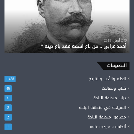
..
من
باع
اسمه
فقد
باع
دينه
2 أبريل، 2019
أحمد عرابي .. من باع اسمه فقد باع دينه “
“
التصنيفات
العلم والأدب والتاريخ
1٬438
كتاب ومقالات
46
تراث منطقة الباحة
31
السياحة في منطقة الباحة
2
مخترعوا منطقة الباحة
2
أنظمة سعودية عامة
1